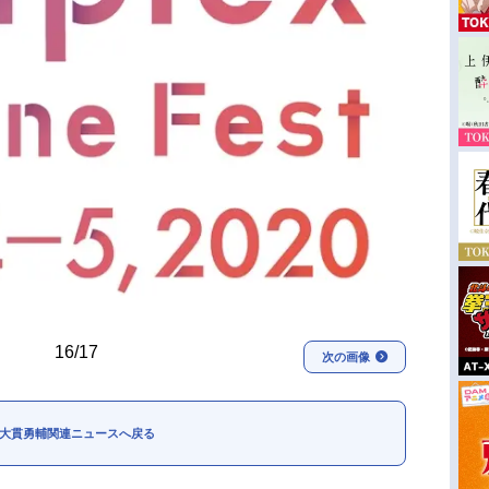
16/17
次の画像
大貫勇輔関連ニュースへ戻る