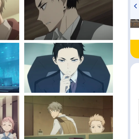
TVアニメ『戦隊大失格』
ハイキュー!! 烏野高校放送部!
radio 大直会 2nd season