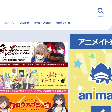
search
コスプレ
2.5次元
配信・Vtuber
無料マンガ
んなの声
グッズ
映画
・Vtuber
トレンド
無料マンガ
秋アニメ
冬アニメ