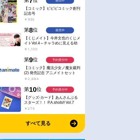
7
第
位
発売中
【コミック】ビビビコミック創刊
記念号
￥935
8
第
位
発売中
【くじメイト】今井文也のくじメ
イトVol.4～チャラめに見える幼
馴染、実は一途で独占欲が強いん
￥1,100
です～
9
第
位
予約受付中
【コミック】魔法少女ノ魔女裁判
(2) 発売記念 アニメイトセット
【アクリルスタンド2種セット購
￥2,684
入用シリアル付き】【完全受注生
産】
10
第
位
予約受付中
【グッズ-カード】あんさんぶる
スターズ！！ P.A.shots!! Vol.7
Action
￥275
すべて見る