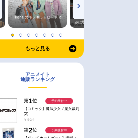
Trignalのキラキラ☆ビートＲ
森久保祥太郎×浪川大輔 つま
みは塩だけ
もっと見る
アニメイト
通販ランキング
1
第
位
予約受付中
【コミック】魔法少女ノ魔女裁判
(2)
￥924
2
第
位
予約受付中
【グッズ-カードゲーム】鳴潮 ：