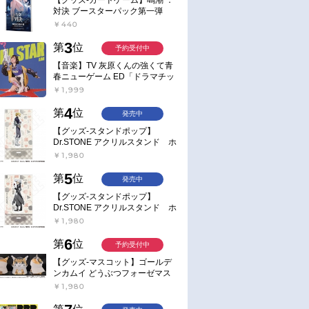
対決 ブースターパック第一弾
【ポイント2倍】
￥440
3
第
位
予約受付中
【音楽】TV 灰原くんの強くて青
春ニューゲーム ED「ドラマチッ
ク逃避行」収録シングル AIM
￥1,999
STAR/愛美【通常盤】
4
第
位
発売中
【グッズ-スタンドポップ】
Dr.STONE アクリルスタンド ホ
ワイマンといっしょver. スタン
￥1,980
リー・スナイダー
5
第
位
発売中
【グッズ-スタンドポップ】
Dr.STONE アクリルスタンド ホ
ワイマンといっしょver. Dr.ゼノ
￥1,980
6
第
位
予約受付中
【グッズ-マスコット】ゴールデ
ンカムイ どうぶつフォーゼマス
コット 4.尾形百之助【再販】
￥1,980