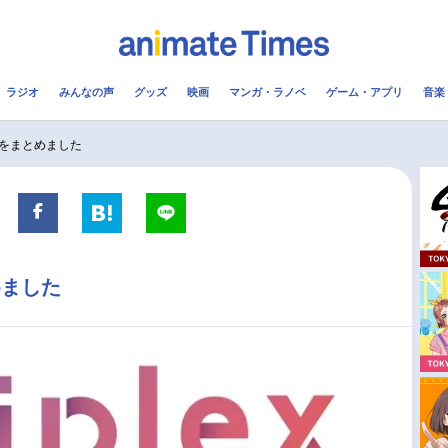
ラジオ
みんなの声
グッズ
映画
マンガ・ラノベ
ゲーム・アプリ
音楽
メ
声優
ラジオ
み
をまとめました
コスプレ
2.5次元
配信
アニメ映画一覧
今期アニメ曜日別一覧
めました
実写化映画一覧
春アニメ
男性声優/女性声優一覧
夏アニメ
FOLLOW US