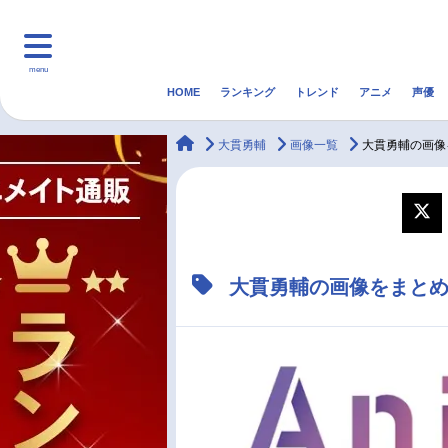
menu
HOME
ランキング
トレンド
アニメ
声優
HOME
ランキング
アニ
animateTimes
大貫勇輔
画像一覧
大貫勇輔の画像
マンガ・ラノベ
ゲーム・アプリ
音楽
最新記事一覧
大貫勇輔の画像をまと
アニメ記事一覧
声優記事一覧