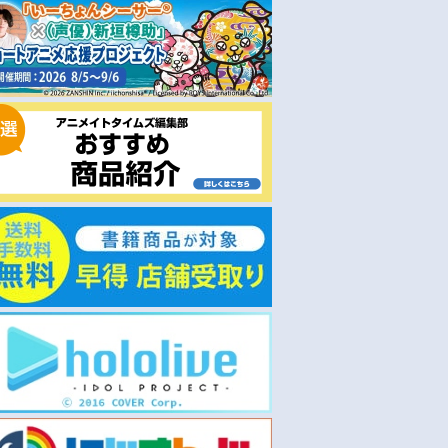
お取り寄せ
お取り寄せ
2023/01/11 発売
2023/04/26 発売
 八犬伝 Blu-ray
【セール対象】【DVD】ドラ
【DVD】映画 仮面ライダ
マ 生き残った6人によると
ーツ×リバイス MOVIE バト
DVD-BOX
ロワイヤル
￥3,762
￥4,070