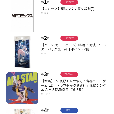
1
第
位
予約受付中
【コミック】魔法少女ノ魔女裁判(2)
￥924
2
第
位
予約受付中
【グッズ-カードゲーム】鳴潮 ：対決 ブース
ターパック第一弾【ポイント2倍】
￥440
3
第
位
予約受付中
【音楽】TV 灰原くんの強くて青春ニューゲ
ーム ED「ドラマチック逃避行」収録シング
ル AIM STAR/愛美【通常盤】
￥1,999
4
第
位
発売中