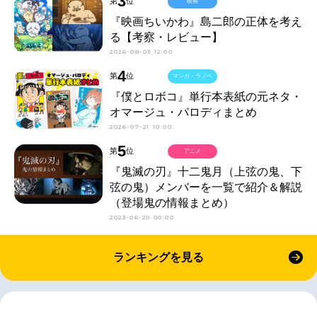
3
第
位
映画
『映画ちいかわ』島二郎の正体を考え
る【考察・レビュー】
2026-08-03 12:00
4
第
位
マンガ・ラノベ
『僕とロボコ』単行本表紙の元ネタ・
オマージュ・パロディまとめ
2026-07-21 10:00
5
第
位
アニメ
『鬼滅の刃』十二鬼月（上弦の鬼、下
弦の鬼）メンバーを一覧で紹介＆解説
（登場鬼の情報まとめ）
2023-06-20 00:00
ランキングを見る