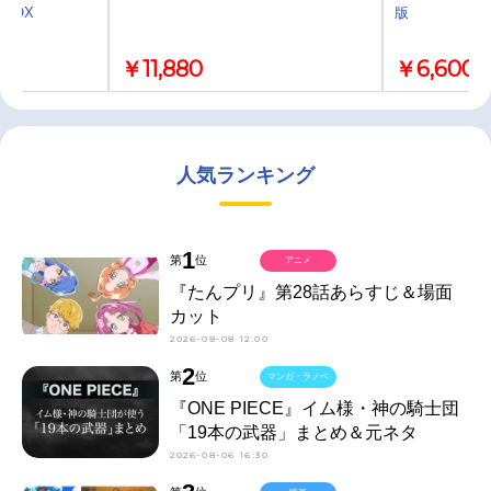
BOX
版
￥11,880
￥6,600
人気ランキング
1
第
位
アニメ
『たんプリ』第28話あらすじ＆場面
カット
2026-08-08 12:00
2
第
位
マンガ・ラノベ
『ONE PIECE』イム様・神の騎士団
「19本の武器」まとめ＆元ネタ
2026-08-06 16:30