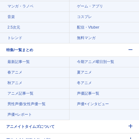
マンガ・ラノベ
ゲーム・アプリ
音楽
コスプレ
2.5次元
配信・Vtuber
トレンド
無料マンガ
特集/一覧まとめ
最新記事一覧
今期アニメ曜日別一覧
春アニメ
夏アニメ
秋アニメ
冬アニメ
アニメ記事一覧
声優記事一覧
男性声優/女性声優一覧
声優×インタビュー
声優×レポート
アニメイトタイムズについて