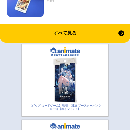
￥275
すべて見る
【グッズ-カードゲーム】鳴潮 ：対決 ブースターパック
第一弾【ポイント2倍】