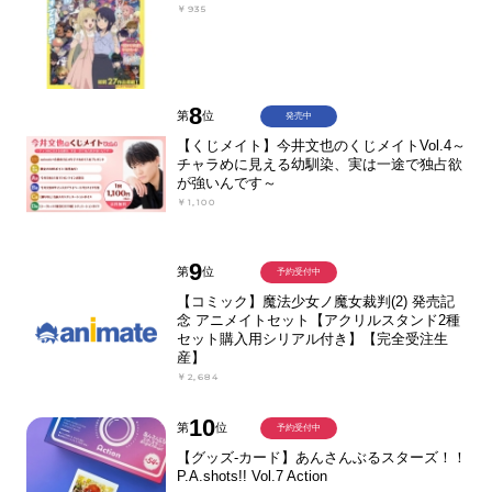
￥935
8
第
位
発売中
【くじメイト】今井文也のくじメイトVol.4～
チャラめに見える幼馴染、実は一途で独占欲
が強いんです～
￥1,100
9
第
位
予約受付中
【コミック】魔法少女ノ魔女裁判(2) 発売記
念 アニメイトセット【アクリルスタンド2種
セット購入用シリアル付き】【完全受注生
産】
￥2,684
10
第
位
予約受付中
【グッズ-カード】あんさんぶるスターズ！！
P.A.shots!! Vol.7 Action