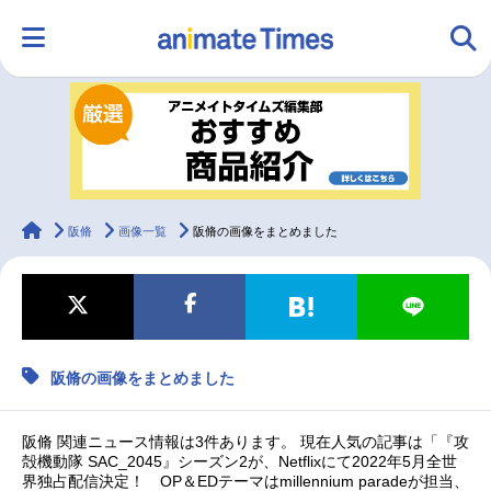
HOME
ランキング
アニメ
声優
ラジオ
みんなの声
グッズ
映画
animateTimes
阪脩
画像一覧
阪脩の画像をまとめました
マンガ・ラノベ
ゲーム・アプリ
音楽
コスプレ
阪脩の画像をまとめました
2.5次元
配信・Vtuber
トレンド
無料マンガ
最新記事一覧
阪脩 関連ニュース情報は3件あります。 現在人気の記事は「『攻
殻機動隊 SAC_2045』シーズン2が、Netflixにて2022年5月全世
界独占配信決定！ OP＆EDテーマはmillennium paradeが担当、
アニメ記事一覧
声優記事一覧