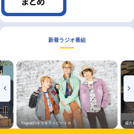
新着ラジオ番組
Trignalのキラキラ☆ビートＲ
森久