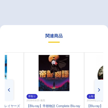
関連商品
即取り
お取り寄せ
2026/03/25 発売
2024/01/24 発売
VA スレイヤーズ
【Blu-ray】帝都物語 Complete Blu-ray
【Blu-ray