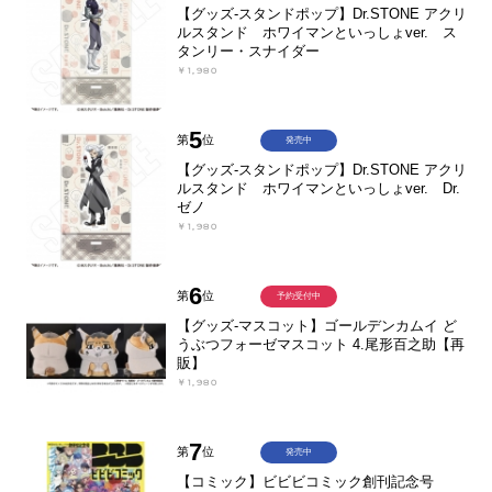
【グッズ-スタンドポップ】Dr.STONE アクリ
ルスタンド ホワイマンといっしょver. ス
タンリー・スナイダー
￥1,980
5
第
位
発売中
【グッズ-スタンドポップ】Dr.STONE アクリ
ルスタンド ホワイマンといっしょver. Dr.
ゼノ
￥1,980
6
第
位
予約受付中
【グッズ-マスコット】ゴールデンカムイ ど
うぶつフォーゼマスコット 4.尾形百之助【再
販】
￥1,980
7
第
位
発売中
【コミック】ビビビコミック創刊記念号