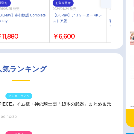
即取り
お取り寄せ
即取り
26/03/25 発売
2024/01/24 発売
2024/03/27 発売
Blu-ray】帝都物語 Complete
【Blu-ray】アリゲーター 4Kレ
【Blu-ray】
u-ray
ストア版
戦艦ヤマト 愛
マスター
11,880
￥6,600
￥11,000
人気ランキング
マンガ・ラノベ
 PIECE』イム様・神の騎士団「19本の武器」まとめ＆元
06 16:30