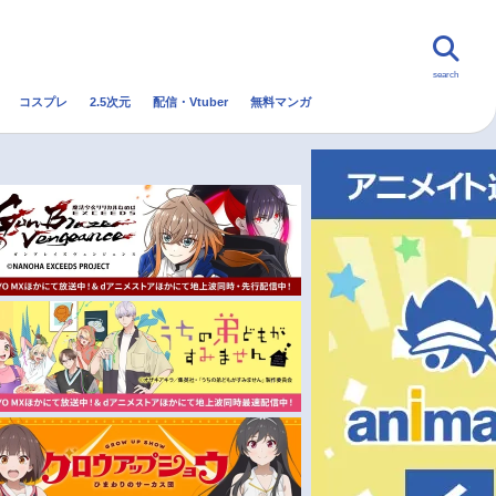
search
コスプレ
2.5次元
配信・Vtuber
無料マンガ
んなの声
グッズ
映画
・Vtuber
トレンド
無料マンガ
秋アニメ
冬アニメ