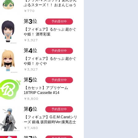
ぶるスターズ！！ おまんじゅう
にぎにぎマスコット ねくすと2
￥770
Hbox
3
第
位
予約受付中
【フィギュア】るかっぷ 超かぐ
や姫！ 酒寄彩葉
￥3,927
4
第
位
予約受付中
【フィギュア】るかっぷ 超かぐ
や姫！ かぐや
￥3,927
5
第
位
予約受付中
【カセット】アプリゲーム
18TRIP Cassette #14
￥8,800
6
第
位
予約受付中
【フィギュア】G.E.M.Caratシリ
ーズ 銀魂 坂田銀時Ver.攘夷志士
完成品フィギュア
￥7,480