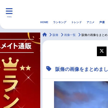
menu
HOME
ランキング
トレンド
アニメ
声優
HOME
ランキング
アニ
animateTimes
阪脩
画像一覧
阪脩の画像をまとめ
マンガ・ラノベ
ゲーム・アプリ
音楽
最新記事一覧
阪脩の画像をまとめま
アニメ記事一覧
声優記事一覧