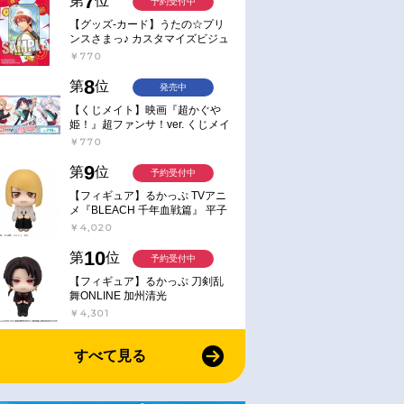
7
第
位
予約受付中
通常
お取り寄せ
【グッズ-カード】うたの☆プリ
2023/05/26 発売
2022/03/30 発売
ンスさまっ♪ カスタマイズビジュ
劇場版 さらば宇宙
【Blu-ray】劇場版 攻殻機動隊
【DVD】想い出のアニメラ
アルカードコレクション Best
￥770
の戦士たち 4Kリ
SAC_2045 持続可能戦争 特装
ブラリー 第130集 柔道讃歌
Shots from Everyday Life Ver.
限定版
レクターズDVD HDリマス
8
第
位
発売中
版
￥7,480
￥24,200
【くじメイト】映画『超かぐや
姫！』超ファンサ！ver. くじメイ
ト
￥770
9
第
位
予約受付中
【フィギュア】るかっぷ TVアニ
メ『BLEACH 千年血戦篇』 平子
真子
￥4,020
10
第
位
予約受付中
【フィギュア】るかっぷ 刀剣乱
舞ONLINE 加州清光
￥4,301
すべて見る