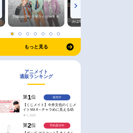
Trignalのキラキラ☆ビートＲ
森久保祥太郎×浪川大輔 つま
みは塩だけ
もっと見る
アニメイト
通販ランキング
1
第
位
発売中
【くじメイト】今井文也のくじメ
イトVol.4～チャラめに見える幼
馴染、実は一途で独占欲が強いん
￥1,100
です～
2
第
位
予約受付中
【グッズ-マスコット】あんさん