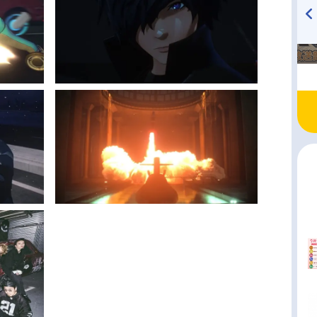
TVアニメ『戦隊大失格』
ハイキュー!! 烏野高校放送部!
radio 大直会 2nd season