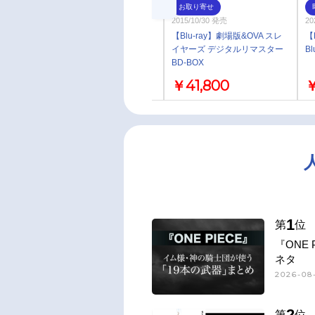
通常
お取り寄せ
2015/12/24 発売
2015/10/30 発売
20
【Blu-ray】TV 攻殻機動隊
【Blu-ray】劇場版&OVA スレ
【
STAND ALONE COMPLEX
イヤーズ デジタルリマスター
Bl
Blu-ray Disc BOX:SPECIAL
BD-BOX
EDITION 特装限定版
￥44,000
￥41,800
￥
1
第
位
『ONE
ネタ
2026-08-
2
第
位