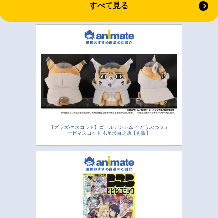
すべて見る
【グッズ-マスコット】ゴールデンカムイ どうぶつフォ
ーゼマスコット 4.尾形百之助【再販】