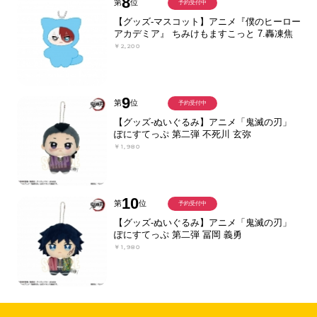
8
第
位
予約受付中
【グッズ-マスコット】アニメ『僕のヒーロー
アカデミア』 ちみけもますこっと 7.轟凍焦
￥2,200
9
第
位
予約受付中
【グッズ-ぬいぐるみ】アニメ「鬼滅の刃」
ぽにすてっぷ 第二弾 不死川 玄弥
￥1,980
10
第
位
予約受付中
【グッズ-ぬいぐるみ】アニメ「鬼滅の刃」
ぽにすてっぷ 第二弾 冨岡 義勇
￥1,980