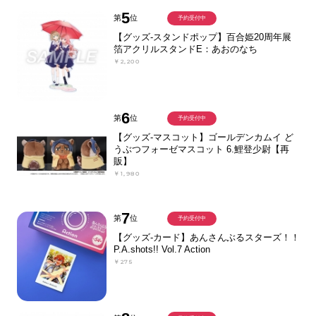
5
第
位
予約受付中
【グッズ-スタンドポップ】百合姫20周年展
箔アクリルスタンドE：あおのなち
￥2,200
6
第
位
予約受付中
【グッズ-マスコット】ゴールデンカムイ ど
うぶつフォーゼマスコット 6.鯉登少尉【再
販】
￥1,980
7
第
位
予約受付中
【グッズ-カード】あんさんぶるスターズ！！
P.A.shots!! Vol.7 Action
￥275