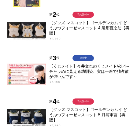
2
第
位
予約受付中
【グッズ-マスコット】ゴールデンカムイ ど
うぶつフォーゼマスコット 4.尾形百之助【再
販】
￥1,980
3
第
位
発売中
【くじメイト】今井文也のくじメイトVol.4～
チャラめに見える幼馴染、実は一途で独占欲
が強いんです～
￥1,100
4
第
位
予約受付中
【グッズ-マスコット】ゴールデンカムイ ど
うぶつフォーゼマスコット 5.月島軍曹【再
販】
￥1,980