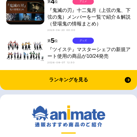
4
第
位
アニメ
『鬼滅の刃』十二鬼月（上弦の鬼、下
弦の鬼）メンバーを一覧で紹介＆解説
（登場鬼の情報まとめ）
2023-06-20 00:00
5
第
位
グッズ
『ツイステ』マスターシェフの新規ア
ート使用の商品が10/24発売
2026-08-07 12:50
ランキングを見る