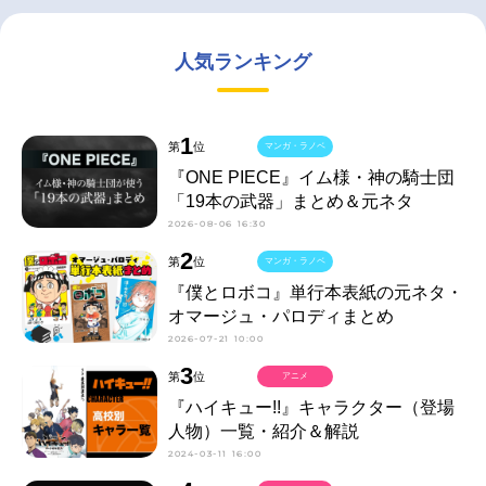
人気ランキング
1
第
位
マンガ・ラノベ
『ONE PIECE』イム様・神の騎士団
「19本の武器」まとめ＆元ネタ
2026-08-06 16:30
2
第
位
マンガ・ラノベ
『僕とロボコ』単行本表紙の元ネタ・
オマージュ・パロディまとめ
2026-07-21 10:00
3
第
位
アニメ
『ハイキュー!!』キャラクター（登場
人物）一覧・紹介＆解説
2024-03-11 16:00