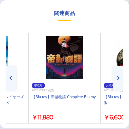
関連商品
即取り
お取り寄せ
2026/03/25 発売
2024/01/24 発売
VA スレイヤーズ
【Blu-ray】帝都物語 Complete Blu-ray
【Blu-ray
BOX
版
￥11,880
￥6,600