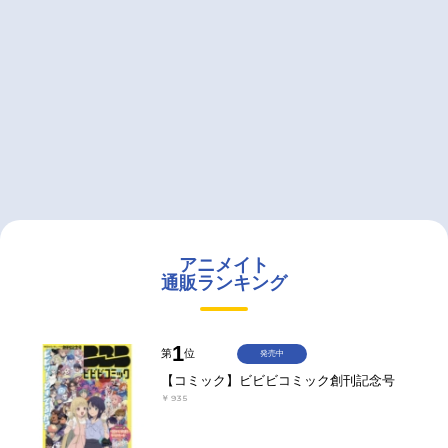
アニメイト
通販ランキング
1
第
位
発売中
【コミック】ビビビコミック創刊記念号
￥935