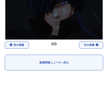
アニメ映画一覧
実写化映画一覧
今期アニメ曜日別一覧
春アニメ
夏アニメ
秋アニメ
冬アニメ
6/9
前の画像
次の画像
男性声優/女性声優一覧
FOLLOW US
阪脩関連ニュースへ戻る