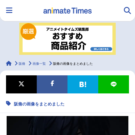
HOME
ランキング
アニメ
声優
ラジオ
みんなの声
グッズ
映画
animateTimes
阪脩
画像一覧
阪脩の画像をまとめました
マンガ・ラノベ
ゲーム・アプリ
音楽
コスプレ
阪脩の画像をまとめました
2.5次元
配信・Vtuber
トレンド
無料マンガ
最新記事一覧
アニメ記事一覧
声優記事一覧