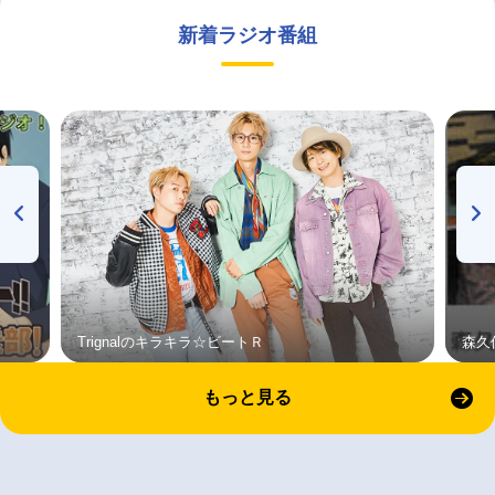
新着ラジオ番組
Trignalのキラキラ☆ビートＲ
森久
もっと見る