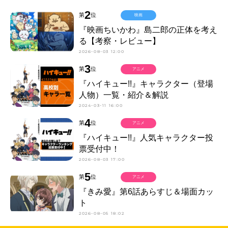
2
第
位
映画
『映画ちいかわ』島二郎の正体を考え
る【考察・レビュー】
2026-08-03 12:00
3
第
位
アニメ
『ハイキュー!!』キャラクター（登場
人物）一覧・紹介＆解説
2024-03-11 16:00
4
第
位
アニメ
『ハイキュー!!』人気キャラクター投
票受付中！
2026-08-03 17:00
5
第
位
アニメ
『きみ愛』第6話あらすじ＆場面カッ
ト
2026-08-05 18:02