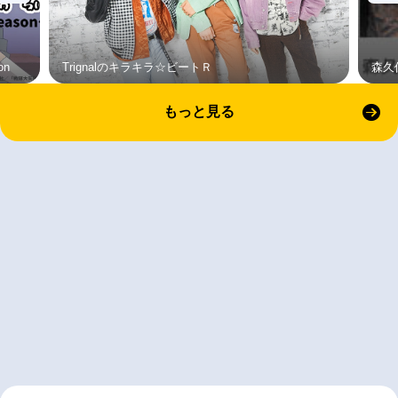
on
Trignalのキラキラ☆ビートＲ
森久
もっと見る