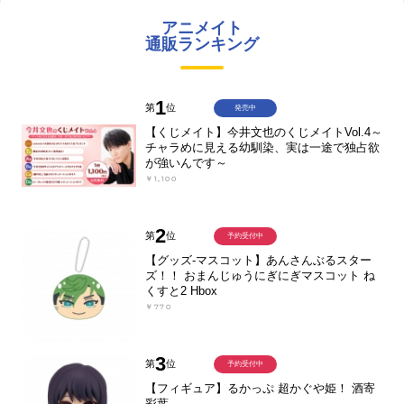
アニメイト
通販ランキング
1
第
位
発売中
【くじメイト】今井文也のくじメイトVol.4～
チャラめに見える幼馴染、実は一途で独占欲
が強いんです～
￥1,100
2
第
位
予約受付中
【グッズ-マスコット】あんさんぶるスター
ズ！！ おまんじゅうにぎにぎマスコット ね
くすと2 Hbox
￥770
3
第
位
予約受付中
【フィギュア】るかっぷ 超かぐや姫！ 酒寄
彩葉