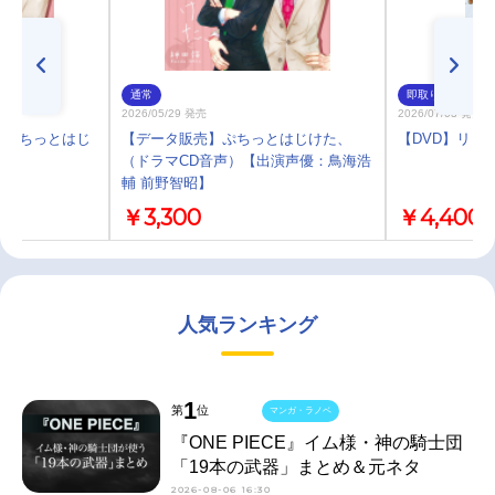
通常
即取り
2026/05/29 発売
2026/07/03 発売
D ぷちっとはじ
【データ販売】ぷちっとはじけた、
【DVD】リトル
（ドラマCD音声）【出演声優：鳥海浩
輔 前野智昭】
￥3,300
￥4,400
人気ランキング
1
第
位
マンガ・ラノベ
『ONE PIECE』イム様・神の騎士団
「19本の武器」まとめ＆元ネタ
2026-08-06 16:30