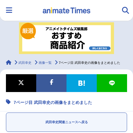
HOME
ランキング
アニメ
声優
ラジオ
みんなの声
グッズ
映画
animateTimes
武田幸史
画像一覧
7ページ目 武田幸史の画像をまとめました
マンガ・ラノベ
ゲーム・アプリ
音楽
コスプレ
7ページ目 武田幸史の画像をまとめました
2.5次元
配信・Vtuber
トレンド
無料マンガ
最新記事一覧
武田幸史関連ニュースへ戻る
アニメ記事一覧
声優記事一覧