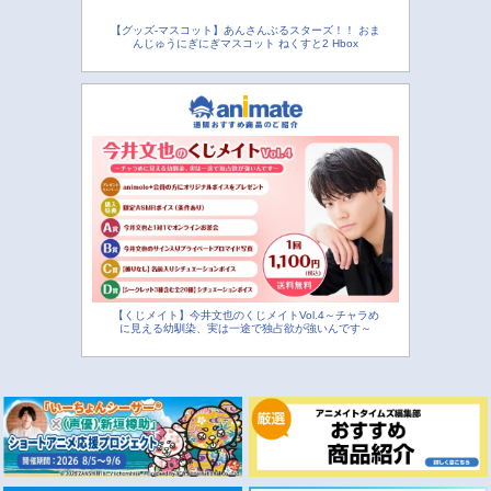
【グッズ-マスコット】あんさんぶるスターズ！！ おま
んじゅうにぎにぎマスコット ねくすと2 Hbox
【くじメイト】今井文也のくじメイトVol.4～チャラめ
に見える幼馴染、実は一途で独占欲が強いんです～