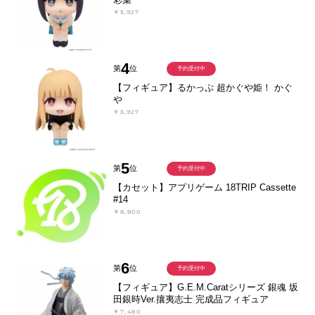
￥3,927
4
第
位
予約受付中
【フィギュア】るかっぷ 超かぐや姫！ かぐ
や
￥3,927
5
第
位
予約受付中
【カセット】アプリゲーム 18TRIP Cassette
#14
￥8,800
6
第
位
予約受付中
【フィギュア】G.E.M.Caratシリーズ 銀魂 坂
田銀時Ver.攘夷志士 完成品フィギュア
￥7,480