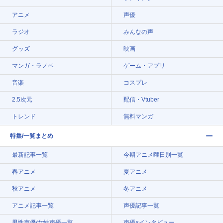
アニメ
声優
ラジオ
みんなの声
グッズ
映画
マンガ・ラノベ
ゲーム・アプリ
音楽
コスプレ
2.5次元
配信・Vtuber
トレンド
無料マンガ
特集/一覧まとめ
最新記事一覧
今期アニメ曜日別一覧
春アニメ
夏アニメ
秋アニメ
冬アニメ
アニメ記事一覧
声優記事一覧
男性声優/女性声優一覧
声優×インタビュー