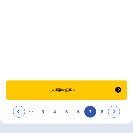
アニメ映画一覧
実写化映画一覧
今期アニメ曜日別一覧
春アニメ
夏アニメ
秋アニメ
冬アニメ
男性声優/女性声優一覧
FOLLOW US
この画像の記事へ
3
4
5
6
7
8