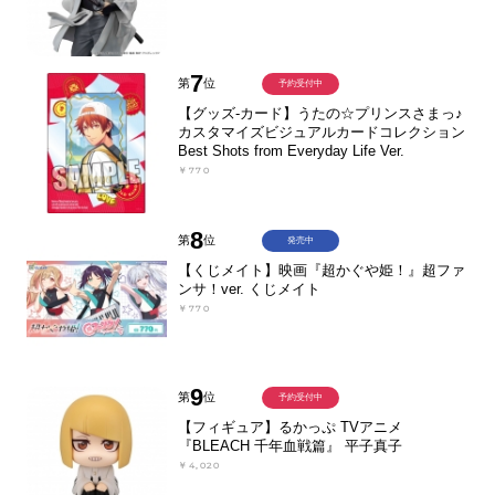
7
第
位
予約受付中
【グッズ-カード】うたの☆プリンスさまっ♪
カスタマイズビジュアルカードコレクション
Best Shots from Everyday Life Ver.
￥770
8
第
位
発売中
【くじメイト】映画『超かぐや姫！』超ファ
ンサ！ver. くじメイト
￥770
9
第
位
予約受付中
【フィギュア】るかっぷ TVアニメ
『BLEACH 千年血戦篇』 平子真子
￥4,020