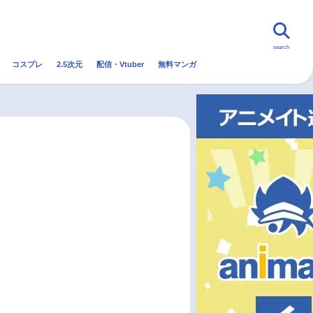
search
コスプレ
2.5次元
配信・Vtuber
無料マンガ
んなの声
グッズ
映画
・Vtuber
トレンド
無料マンガ
秋アニメ
！
冬アニメ