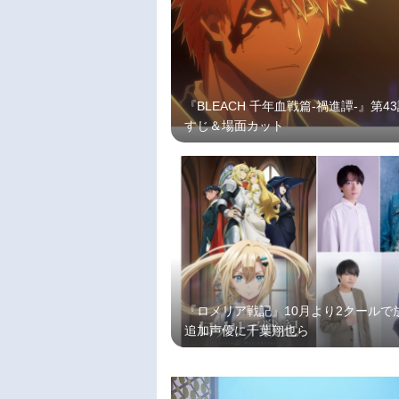
『BLEACH 千年血戦篇-禍進譚-』第4
すじ＆場面カット
『ロメリア戦記』10月より2クールで
追加声優に千葉翔也ら