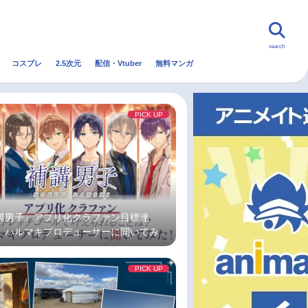
search
コスプレ
2.5次元
配信・Vtuber
無料マンガ
んなの声
グッズ
映画
PICK UP
・Vtuber
トレンド
無料マンガ
秋アニメ
冬アニメ
講男子』アプリ化クラファン目標達
 ハルマキプロデューサーに聞いてみ
PICK UP