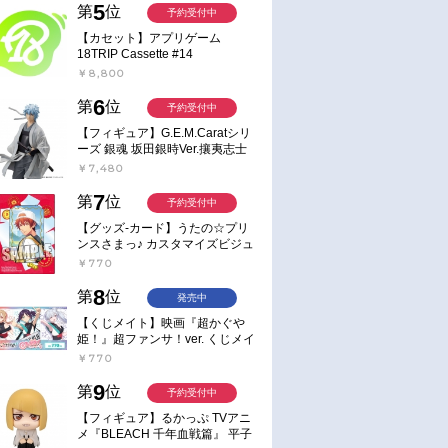
5
第
位
予約受付中
【カセット】アプリゲーム
18TRIP Cassette #14
￥8,800
6
第
位
予約受付中
【フィギュア】G.E.M.Caratシリ
ーズ 銀魂 坂田銀時Ver.攘夷志士
完成品フィギュア
￥7,480
7
第
位
予約受付中
【グッズ-カード】うたの☆プリ
ンスさまっ♪ カスタマイズビジュ
アルカードコレクション Best
￥770
Shots from Everyday Life Ver.
8
第
位
発売中
【くじメイト】映画『超かぐや
姫！』超ファンサ！ver. くじメイ
ト
￥770
9
第
位
予約受付中
【フィギュア】るかっぷ TVアニ
メ『BLEACH 千年血戦篇』 平子