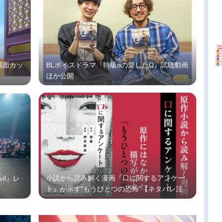
場面カッ
BLボイスドラマ『特級αの愛したΩ』試聴動画
ほか公開
小説から読み解く漫画『口に関するアンケー
vil』レ
ト』が示す“もうひとつの恐怖”【ネタバレ注
意】