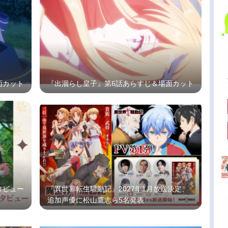
面カット
『出涸らし皇子』第6話あらすじ＆場面カット
タビュー
『異世界転生騒動記』2027年1月放送決定、
追加声優に松山鷹志ら5名発表