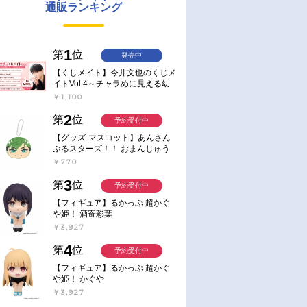
通販ランキング
1
第
位
発売中
【くじメイト】今井文也のくじメ
イトVol.4～チャラめに見える幼
馴染、実は一途で独占欲が強いん
￥1,100
です～
2
第
位
予約受付中
【グッズ-マスコット】あんさん
ぶるスターズ！！ おまんじゅう
にぎにぎマスコット ねくすと2
￥770
Hbox
3
第
位
予約受付中
【フィギュア】るかっぷ 超かぐ
や姫！ 酒寄彩葉
￥3,927
4
第
位
予約受付中
【フィギュア】るかっぷ 超かぐ
や姫！ かぐや
￥3,927