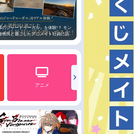
幕のジャードゥーガル』を体験!？ モン
遊牧民と過ごしたアニメイト社員に話
いてみた！
アニメ
声優