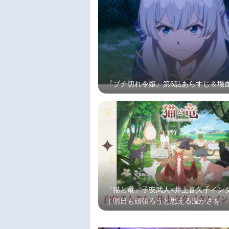
『ブチ切れ令嬢』第6話あらすじ＆場
『猫と竜』子安武人×井上喜久子イン
｜明日も頑張ろうと思える温かさを