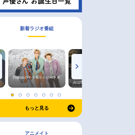
新着ラジオ番組
Trignalのキラキラ☆ビートＲ
森久保祥太郎×浪川大輔 つま
みは塩だけ
もっと見る
アニメイト