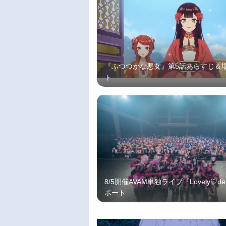
『ふつつかな悪女』第5話あらすじ＆
ト
8/5開催AVAM単独ライブ『Lovely♡de
ポート