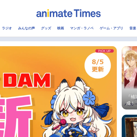
ラジオ
みんなの声
グッズ
映画
マンガ・ラノベ
ゲーム・アプリ
音楽
メ
声優
ラジオ
み
PICK UP
コスプレ
2.5次元
配信
アニメ映画一覧
今期アニメ曜日別一覧
実写化映画一覧
春アニメ
『補
男性声優/女性声優一覧
夏アニメ
成！
た！
FOLLOW US