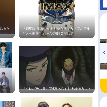
3話あら
『劇場版 魔法少女まどか☆マギカ〈ワルプル
ギスの廻天〉』IMAX同時公開決定
TVアニメ『戦隊大失格』
ハイキュー!! 烏野高校放送部!
radio 大直会 2nd season
放送｜
『クレバテスⅡ』第6幕あらすじ＆場面カット