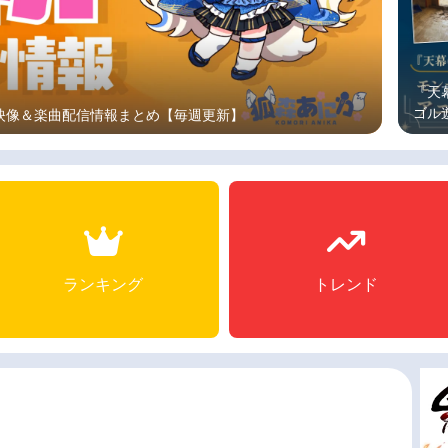
『天
ゴル
メ映像＆楽曲配信情報まとめ【毎週更新】
を聞
ランキング
トレンド