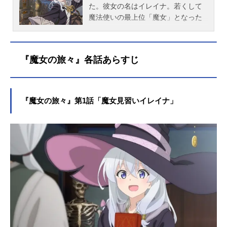
た。彼女の名はイレイナ。若くして
魔法使いの最上位「魔女」となった
才女です。幼いころに読んだ旅の物
語に憧れて、流されるように気まま
な長い旅を続けています。この広大
『魔女の旅々』各話あらすじ
な世界を自由に渡り歩き、わけのわ
からない可笑しな人や、誰かの美し
い日常に触れながら、彼女は旅人と
して、これといった目的もなく、
『魔女の旅々』第1話「魔女見習いイレイナ」
色々な国や人との出逢いを繰り返し
ます。そして同じ数だけのーー「構
わないでください。私、旅人なもの
ですから。先を急がなければならな
いのです」そんな魔女イレイナが紡
ぐ、出逢いと別れの物語…。作品名
魔女の旅々放送形態TVアニメスケジ
ュール2020年10月2日（金）〜2020
年12月18日（金）AT-Xほか話数全12
話キャストイレイナ：本渡楓フラ
ン：花澤香菜サヤ：黒沢ともよシー