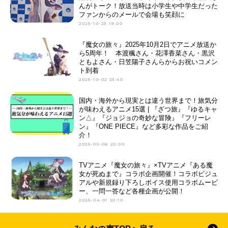
んがトーク！放送当時は小学生や中学生だった
ファンからのメールで会場も笑顔に
2025-10-23 19:00
『魔女の旅々』2025年10月2日でアニメ放送か
ら5周年！ 本渡楓さん・花澤香菜さん・黒沢
ともよさん・日笠陽子さんらからお祝いコメン
ト到着
2025-10-02 23:40
国内・海外から現実とは違う世界まで！旅気分
が味わえるアニメ15選 | 『ざつ旅』『ゆるキャ
ン△』『ジョジョの奇妙な冒険』『フリーレ
ン』『ONE PIECE』など多彩な作品をご紹
介！
2025-05-06 20:00
TVアニメ『魔女の旅々』×TVアニメ『ある魔
女が死ぬまで』コラボ企画開催！コラボビジュ
アルや新規録り下ろしボイス使用コラボムービ
ー、一問一答など各種企画が公開！
2025-04-01 20:10