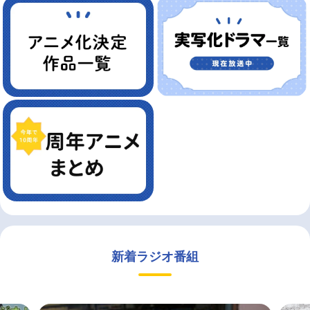
新着ラジオ番組