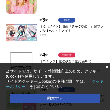
3
第
位
発売中
【くじメイト】映画『超かぐや姫！』超ファ
ンサ！ver. くじメイト
￥770
4
第
位
予約受付中
【コミック】魔法少女ノ魔女裁判(2)
×
￥924
当サイトでは、サイトの利便性向上のため、クッキー
(Cookie)を使用しています。
サイトのクッキー(Cookie)の使用に関しては、
「クッキ
ーポリシー」
をお読みください。
5
第
位
発売中
【コミック】ちいかわ なんか小さくてかわい
同意する
いやつ(8) なんか人魚の島のひみつのふせん&
ノートBOX付き特装版
￥4,400