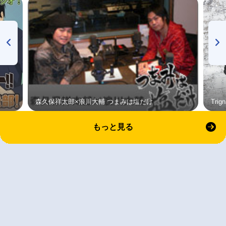
森久保祥太郎×浪川大輔 つまみは塩だけ
Tri
もっと見る