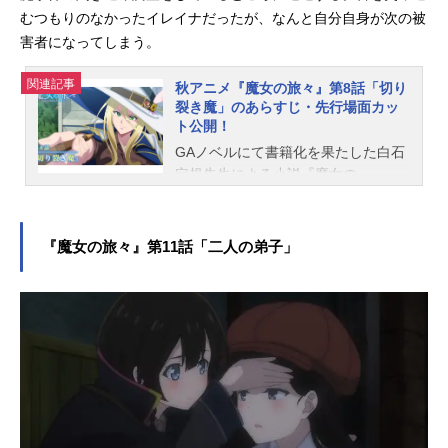
むつもりのなかったイレイナだったが、なんと自分自身が次の被
村」の姑息な販売商法に対抗するた
害者になってしまう。
め、イレイナの擁立を企む。最初は
乗り気でなかったイレイナも、あれ
関連記事
よあれよと担がれるうち、闘志に火
秋アニメ『魔女の旅々』第8話「切り
裂き魔」のあらすじ・先行場面カッ
が付いてしまう。スタッフ脚本：筆
ト公開！
安一幸絵コンテ：高橋順、平池芳正
GAノベルにて書籍化を果たした白石
演出：高橋順総作画監督：吉田巧介
定規先生による小説『魔女の
作画監督：森本明慧、小島彰 予告
旅々』。本作のTVアニメが、2020年
映像 ニコニコ生放送で第1話～第6
10月より放送中です！本稿では、11
話振り返り上映会が開催番組日時11
月20日（金）からオンエアとなる第8
月12日(木)20時～22時25分■番組UR
『魔女の旅々』第11話「二人の弟子」
話「切り裂き魔」より、あらすじと
Lhttps://live.nicovideo.jp/watch/lv328
先行場面カットをご紹介します！
77...
第8話「切り裂き魔」あらすじ人形で
あふれた国で、イレイナは魔法統括
協会の魔女が切り裂き魔事件の聞き
込み調査をしているところに遭遇す
る。首を突っ込むつもりのなかった
イレイナだったが、なんと自分自身
が次の被害者になってしまう。スタ