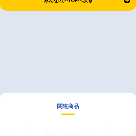
みんなの声TOPへ戻る
関連商品