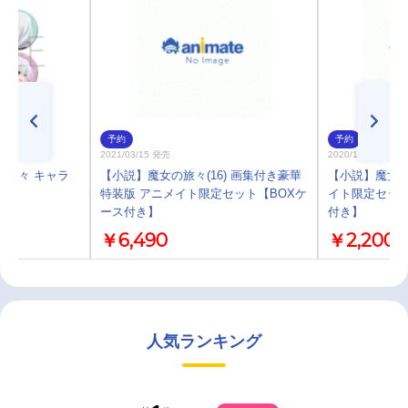
予約
予約
2021/03/15 発売
2020/12/15 発売
の旅々 キャラ
【小説】魔女の旅々(16) 画集付き豪華
【小説】魔女の旅
特装版 アニメイト限定セット【BOXケ
イト限定セッ
ース付き】
付き】
￥6,490
￥2,200
人気ランキング