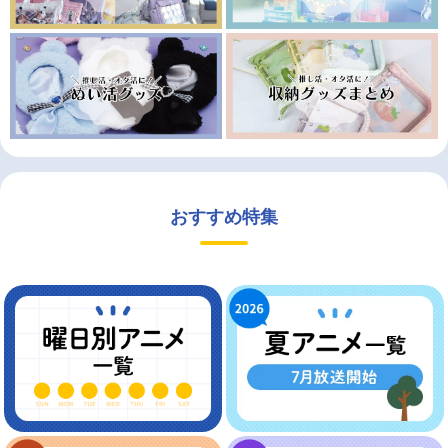
おすすめ特集