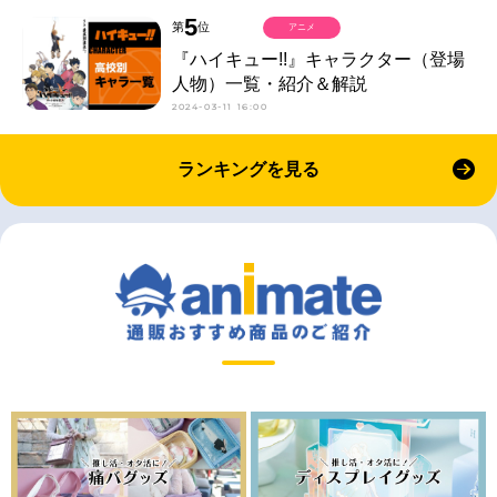
5
第
位
アニメ
『ハイキュー!!』キャラクター（登場
人物）一覧・紹介＆解説
2024-03-11 16:00
ランキングを見る