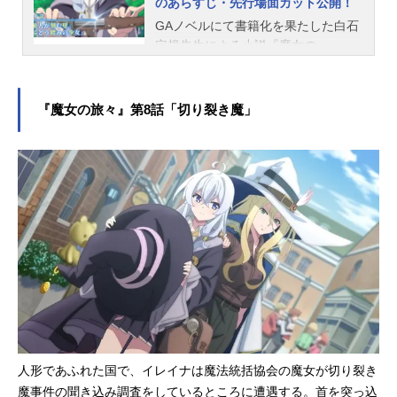
のあらすじ・先行場面カット公開！
GAノベルにて書籍化を果たした白石
定規先生による小説『魔女の
旅々』。本作のTVアニメが、2020年
10月より放送中です！本稿では、11
月13日（金）からオンエアとなる第7
『魔女の旅々』第8話「切り裂き魔」
話「旅人が刻む壁」／「ぶどう踏み
の少女」より、あらすじと先行場面
カットをご紹介します！ 第7話「旅
人が刻む壁」／「ぶどう踏みの少
女」「旅人が刻む壁」あらすじ人に
よって隔てられた、競い合う2つの土
地のお話『ニケの冒険譚』に綴られ
た、壁で分断された仲の悪い2つの
国。ある日役人が旅人のニケに、壁
のこちら側がいかに素晴らしいかを
自慢したいと相談する。ニケはおも
むろに壁に賞賛の文字を掘り始め
る。「ぶどう踏みの少女」あらすじ
人形であふれた国で、イレイナは魔法統括協会の魔女が切り裂き
ぶどう酒が特産の「こっちの村」
魔事件の聞き込み調査をしているところに遭遇する。首を突っ込
は、道を挟んで競い合う「あっちの