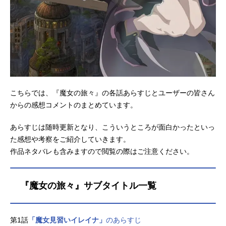
こちらでは、『魔女の旅々』の各話あらすじとユーザーの皆さん
からの感想コメントのまとめています。
あらすじは随時更新となり、こういうところが面白かったといっ
た感想や考察をご紹介していきます。
作品ネタバレも含みますので閲覧の際はご注意ください。
『魔女の旅々』サブタイトル一覧
第1話
「魔女見習いイレイナ」
のあらすじ