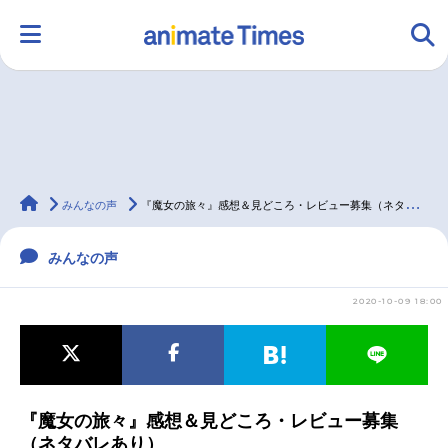
HOME
ランキング
アニメ
声優
animateTimes
ラジオ
みんなの声
グッズ
映画
みんなの声
『魔女の旅々』感想＆見どころ・レビュー募集（ネタバレあり）
みんなの声
マンガ・ラノベ
ゲーム・アプリ
音楽
コスプレ
2020-10-09 18:00
2.5次元
配信・Vtuber
トレンド
無料マンガ
最新記事一覧
『魔女の旅々』感想＆見どころ・レビュー募集
アニメ記事一覧
声優記事一覧
（ネタバレあり）