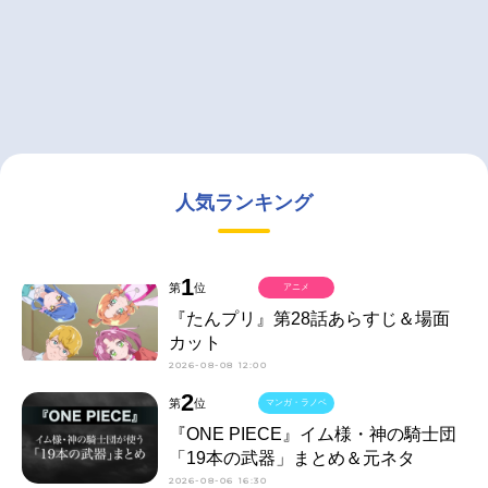
人気ランキング
1
第
位
アニメ
『たんプリ』第28話あらすじ＆場面
カット
2026-08-08 12:00
2
第
位
マンガ・ラノベ
『ONE PIECE』イム様・神の騎士団
「19本の武器」まとめ＆元ネタ
2026-08-06 16:30