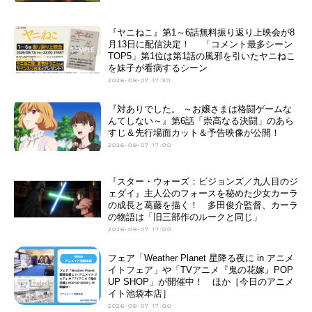
『ヤニねこ』第1～6話無料振り返り上映会が8
月13日に配信決定！ 「コメント最多シーン
TOP5」第1位は第1話の風邪を引いたヤニねこ
を妹子が看病するシーン
2026-08-07 17:30
『対ありでした。 ～お嬢さまは格闘ゲームな
んてしない～』第6話「崇高なる決闘」のあら
すじ＆先行場面カット＆予告映像が公開！
2026-08-07 17:00
『スター・ウォーズ：ビジョンズ／九人目のジ
ェダイ』主人公のフォースを秘めた少女カーラ
の成長と葛藤を描く！ 多田俊介監督、カーラ
の物語は「旧三部作のルークと同じ」
2026-08-07 17:00
フェア「Weather Planet 星降る夜に in アニメ
イトフェア」や「TVアニメ『鬼の花嫁』POP
UP SHOP」が開催中！ ほか［今日のアニメ
イト池袋本店］
2026-08-07 17:00