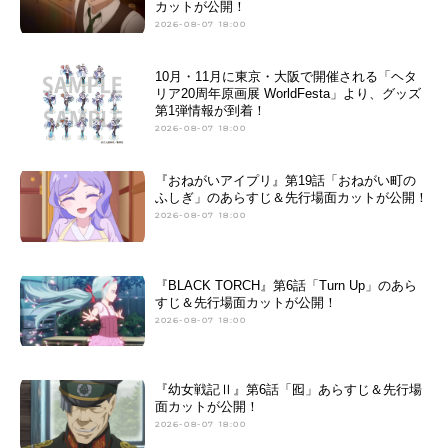
カットが公開！
2026-08-07 18:00
アニメ映画一覧
実写化映画一覧
10月・11月に東京・大阪で開催される「ヘタ
今期アニメ曜日別一覧
リア20周年原画展 WorldFesta」より、グッズ
第1弾情報が到着！
春アニメ
夏アニメ
2026-08-07 18:00
秋アニメ
冬アニメ
『おねがいアイプリ』第19話「おねがい町の
ふしぎ」のあらすじ＆先行場面カットが公開！
男性声優/女性声優一覧
2026-08-07 18:00
FOLLOW US
『BLACK TORCH』第6話「Turn Up」のあら
すじ＆先行場面カットが公開！
2026-08-07 18:00
『幼女戦記Ⅱ』第6話「囮」あらすじ＆先行場
面カットが公開！
2026-08-07 18:00