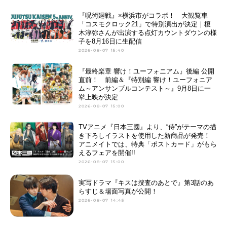
『呪術廻戦』×横浜市がコラボ！ 大観覧車
「コスモクロック21」で特別演出が決定｜榎
木淳弥さんが出演する点灯カウントダウンの様
子を8月16日に生配信
2026-08-07 15:40
『最終楽章 響け！ユーフォニアム』後編 公開
直前！ 前編＆『特別編 響け！ユーフォニア
ム～アンサンブルコンテスト～』9月8日に一
挙上映が決定
2026-08-07 15:00
TVアニメ『日本三國』より、“侍”がテーマの描
き下ろしイラストを使用した新商品が発売！
アニメイトでは、特典「ポストカード」がもら
えるフェアを開催!!
2026-08-07 15:00
実写ドラマ『キスは捜査のあとで』第3話のあ
らすじ＆場面写真が公開！
2026-08-07 14:45