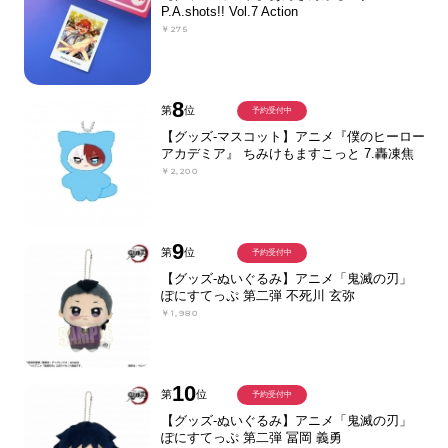
P.A.shots!! Vol.7 Action
￥275
8
第
位
予約受付中
【グッズ-マスコット】アニメ『僕のヒーロー
アカデミア』 ちみけもますこっと 7.轟凍焦
￥2,200
9
第
位
予約受付中
【グッズ-ぬいぐるみ】アニメ「鬼滅の刃」
ぽにすてっぷ 第二弾 不死川 玄弥
￥1,980
10
第
位
予約受付中
【グッズ-ぬいぐるみ】アニメ「鬼滅の刃」
ぽにすてっぷ 第二弾 冨岡 義勇