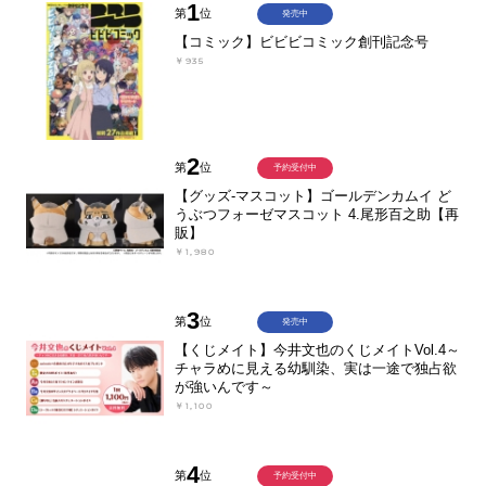
1
第
位
発売中
【コミック】ビビビコミック創刊記念号
￥935
2
第
位
予約受付中
【グッズ-マスコット】ゴールデンカムイ ど
うぶつフォーゼマスコット 4.尾形百之助【再
販】
￥1,980
3
第
位
発売中
【くじメイト】今井文也のくじメイトVol.4～
チャラめに見える幼馴染、実は一途で独占欲
が強いんです～
￥1,100
4
第
位
予約受付中