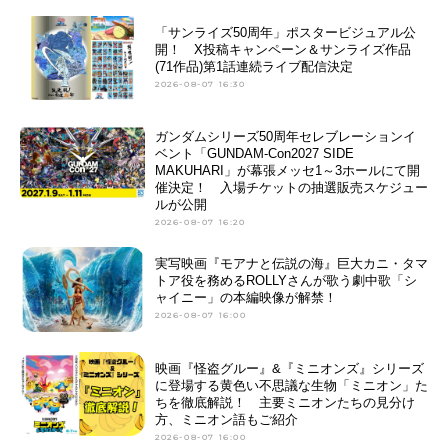
「サンライズ50周年」ポスタービジュアル公
開！ X投稿キャンペーン＆サンライズ作品
(71作品)第1話連続ライブ配信決定
2026-08-07 16:30
ガンダムシリーズ50周年セレブレーションイ
ベント「GUNDAM-Con2027 SIDE
MAKUHARI」が幕張メッセ1～3ホールにて開
催決定！ 入場チケットの抽選販売スケジュー
ルが公開
2026-08-07 16:20
実写映画『モアナと伝説の海』巨大カニ・タマ
トア役を務めるROLLYさんが歌う劇中歌「シ
ャイニー」の本編映像が解禁！
2026-08-07 16:00
映画『怪盗グルー』&『ミニオンズ』シリーズ
に登場する黄色い不思議な生物「ミニオン」た
ちを徹底解説！ 主要ミニオンたちの見分け
方、ミニオン語もご紹介
2026-08-07 16:00