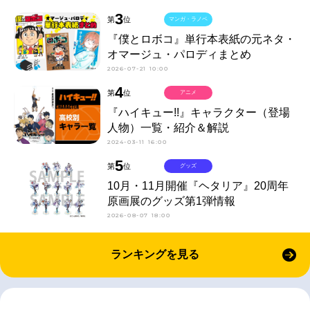
3
第
位
マンガ・ラノベ
『僕とロボコ』単行本表紙の元ネタ・
オマージュ・パロディまとめ
2026-07-21 10:00
4
第
位
アニメ
『ハイキュー!!』キャラクター（登場
人物）一覧・紹介＆解説
2024-03-11 16:00
5
第
位
グッズ
10月・11月開催『ヘタリア』20周年
原画展のグッズ第1弾情報
2026-08-07 18:00
ランキングを見る