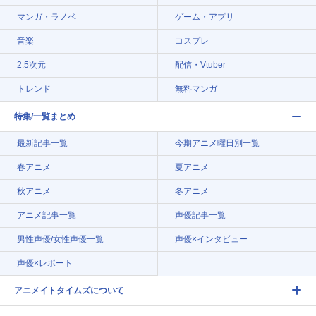
マンガ・ラノベ
ゲーム・アプリ
音楽
コスプレ
2.5次元
配信・Vtuber
トレンド
無料マンガ
特集/一覧まとめ
最新記事一覧
今期アニメ曜日別一覧
春アニメ
夏アニメ
秋アニメ
冬アニメ
アニメ記事一覧
声優記事一覧
男性声優/女性声優一覧
声優×インタビュー
声優×レポート
アニメイトタイムズについて