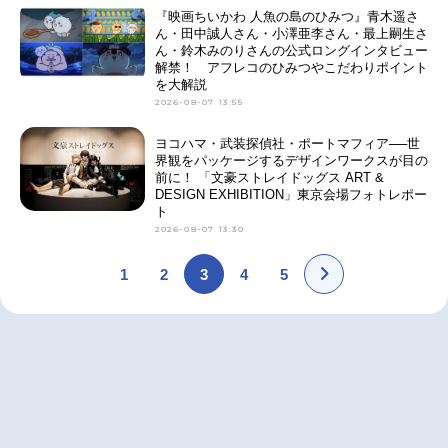
『映画ちいかわ 人魚の島のひみつ』青木遥さ
ん・田中誠人さん・小澤亜李さん・最上嗣生さ
ん・鈴木みのりさんの公式ロングインタビュー
解禁！ アフレコのひみつやこだわりポイント
を大解説
2026-08-07 13:55
ヨコハマ・武装探偵社・ポートマフィア──世
界観をパッケージするデザインワークスが目の
前に！ 「文豪ストレイドッグス ART &
DESIGN EXHIBITION」東京会場フォトレポー
ト
2026-08-07 13:30
1
2
3
4
5