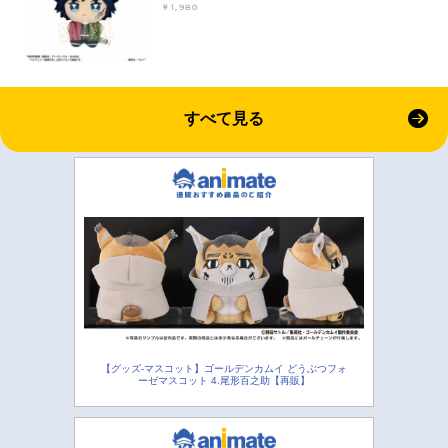
￥1,980
すべて見る
【グッズ-マスコット】ゴールデンカムイ どうぶつフォ
ーゼマスコット 4.尾形百之助【再販】