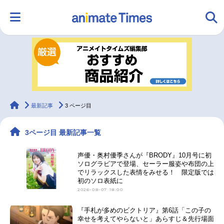
HOME
ランキング
アニメ
声優
ラジオ
みんなの声
グッズ
映画
animateTimes
最新記事
3 ページ目
3ページ目 最新記事一覧
マンガ・ラノベ
ゲーム・アプリ
音楽
コスプレ
声優・奥村優季さんが『BRODY』10月号に初
ソログラビアで登場、セーラー服姿や布団の上
でリラックスした表情をみせる！ 限定版では
2.5次元
配信・Vtuber
トレンド
無料マンガ
初のソロ表紙に
2026-08-07 18:00
最新記事一覧
『手札が多めのビクトリア』第6話「この子の
幸せを考えてやらないと」あらすじ＆先行場面
アニメ記事一覧
声優記事一覧