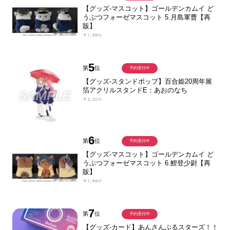
【グッズ-マスコット】ゴールデンカムイ ど
うぶつフォーゼマスコット 5.月島軍曹【再
販】
￥1,980
5
第
位
予約受付中
【グッズ-スタンドポップ】百合姫20周年展
箔アクリルスタンドE：あおのなち
￥2,200
6
第
位
予約受付中
【グッズ-マスコット】ゴールデンカムイ ど
うぶつフォーゼマスコット 6.鯉登少尉【再
販】
￥1,980
7
第
位
予約受付中
【グッズ-カード】あんさんぶるスターズ！！