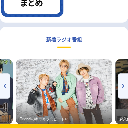
新着ラジオ番組
Trignalのキラキラ☆ビートＲ
森久