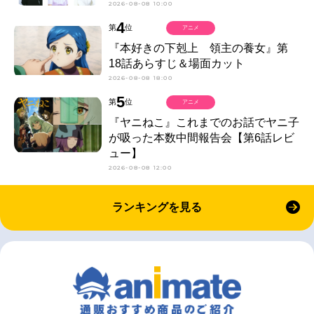
2026-08-08 10:00
4
第
位
アニメ
『本好きの下剋上 領主の養女』第
18話あらすじ＆場面カット
2026-08-08 18:00
5
第
位
アニメ
『ヤニねこ』これまでのお話でヤニ子
が吸った本数中間報告会【第6話レビ
ュー】
2026-08-08 12:00
ランキングを見る