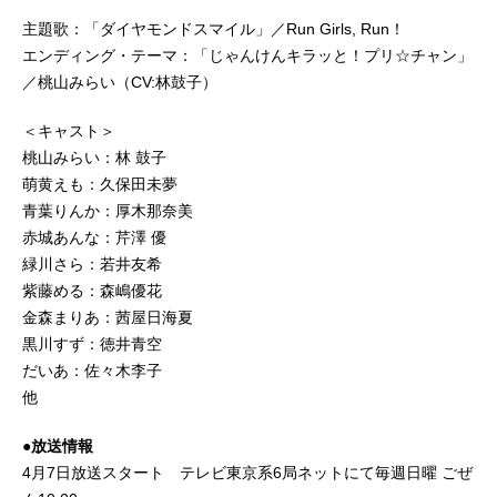
主題歌：「ダイヤモンドスマイル」／Run Girls, Run！
エンディング・テーマ：「じゃんけんキラッと！プリ☆チャン」
／桃山みらい（CV:林鼓子）
＜キャスト＞
桃山みらい：林 鼓子
萌黄えも：久保田未夢
青葉りんか：厚木那奈美
赤城あんな：芹澤 優
緑川さら：若井友希
紫藤める：森嶋優花
金森まりあ：茜屋日海夏
黒川すず：徳井青空
だいあ：佐々木李子
他
●放送情報
4月7日放送スタート テレビ東京系6局ネットにて毎週日曜 ごぜ