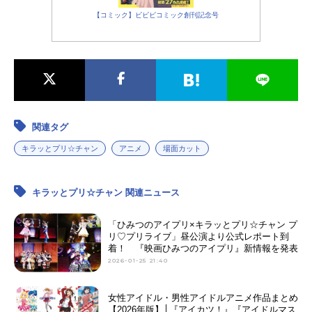
【コミック】ビビビコミック創刊記念号
関連タグ
キラッとプリ☆チャン
アニメ
場面カット
キラッとプリ☆チャン 関連ニュース
「ひみつのアイプリ×キラッとプリ☆チャン プ
リ♡プリライブ」昼公演より公式レポート到
着！ 『映画ひみつのアイプリ』新情報を発表
2026-01-25 21:40
女性アイドル・男性アイドルアニメ作品まとめ
【2026年版】│『アイカツ！』『アイドルマス