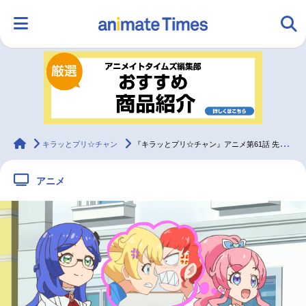
HOME
ランキング
アニメ
声優
ラジオ
みんなの声
グッズ
映画
animateTimes
キラッとプリ☆チャン
『キラッとプリ☆チャン』アニメ第61話 先行カット・あらすじ到着
アニメ
マンガ・ラノベ
ゲーム・アプリ
音楽
コスプレ
2.5次元
配信・Vtuber
トレンド
無料マンガ
最新記事一覧
アニメ記事一覧
声優記事一覧