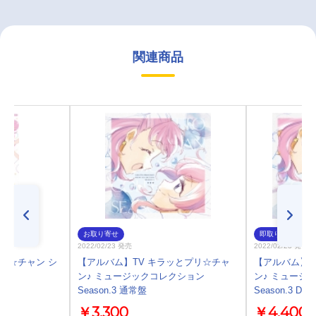
関連商品
お取り寄せ
即取り
2022/02/23 発売
2022/02/23 発売
プリ☆チャン シ
【アルバム】TV キラッとプリ☆チャ
【アルバム】T
ン♪ ミュージックコレクション
ン♪ ミュージ
Season.3 通常盤
Season.3 DX
￥3,300
￥4,400