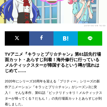
アニメ映画一覧
実写化映画一覧
今期アニメ曜日別一覧
2019-06-08 16:00
春アニメ
夏アニメ
秋アニメ
冬アニメ
男性声優/女性声優一覧
TVアニメ『キラッとプリ☆チャン』第61話先行場
面カット・あらすじ到着！海外修行に行っている
FOLLOW US
メルティックスターが帰国するという噂が流れは
じめて……
2020年にシリーズ10周年を迎える「プリティー」シリーズの新
作アニメーション『キラッとプリ☆チャン』がシーズン2に突
入！ そんな本作、第61話「ビックリドッキリ！メルティックス
ターが帰ってくる？だもん！」の先行場面カットとあらすじが到
着しました。