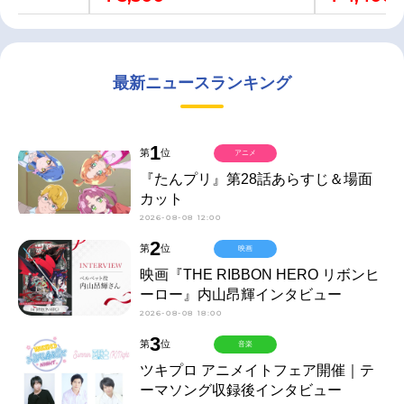
最新ニュースランキング
1
第
位
アニメ
『たんプリ』第28話あらすじ＆場面
カット
2026-08-08 12:00
2
第
位
映画
映画『THE RIBBON HERO リボンヒ
ーロー』内山昂輝インタビュー
2026-08-08 18:00
3
第
位
音楽
ツキプロ アニメイトフェア開催｜テ
ーマソング収録後インタビュー