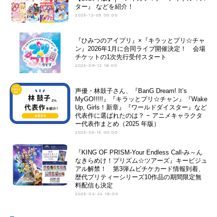
ター』 などを紹介！
2025-12-03 00:00
『ひみつのアイプリ』×『キラッとプリ☆チャ
ン』2026年1月に合同ライブ開催決定！ 会場
チケットの1次先行受付スタート
2025-09-12 18:00
声優・林鼓子さん、『BanG Dream! It’s
MyGO!!!!!』『キラッとプリ☆チャン』『Wake
Up, Girls！新章』『ワールドダイスター』など
代表作に選ばれたのは？ − アニメキャラクタ
ー代表作まとめ（2025 年版）
2025-05-15 00:00
『KING OF PRISM-Your Endless Call-み～ん
なきらめけ！プリズム☆ツアーズ』キービジュ
アル解禁！ 第3弾ムビチケカード情報到着、
歴代プリティーシリーズ10作品の期間限定無
料配信も決定
2025-04-24 18:00