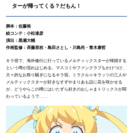
ターが帰ってくる？だもん！
脚本：佐藤裕
絵コンテ：小松達彦
演出：黒瀬大輔
作画監修：斉藤里枝・島田さとし・川島尚・青木康哲
キラ宿で、海外修行に行っているメルティックスターが帰国する
という噂が流れはじめる。マスコミやファンクラブもかけつけ、
大々的なお祭り騒ぎになるキラ宿。ミラクル☆キラッツの三人や
メルティックスターが好きなすずやまりあも話に花を咲かせる
が、どうやらこの噂にはいたずら好きのおしゃまトリックスが関
わっているようで……