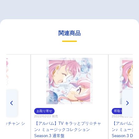
関連商品
お取り寄せ
即取り
2022/02/23 発売
2022/02/23 発売
プリ☆チャン シ
【アルバム】TV キラッとプリ☆チャ
【アルバム】T
ン♪ ミュージックコレクション
ン♪ ミュージ
Season.3 通常盤
Season.3 DX