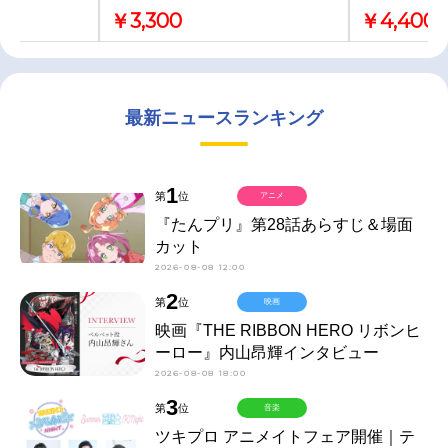
￥3,300
￥4,400
最新ニュースランキング
1
第
位
アニメ
『たんプリ』第28話あらすじ＆場面
カット
2026-08-08 12:00
2
第
位
映画
映画『THE RIBBON HERO リボンヒ
ーロー』内山昂輝インタビュー
2026-08-08 18:00
3
第
位
音楽
ツキプロ アニメイトフェア開催｜テ