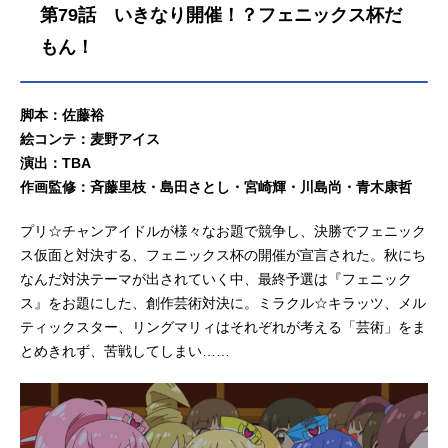
第79話 いきなり開催！？フェニックス杯だ
もん！
脚本：佐藤裕
絵コンテ：麦野アイス
演出：TBA
作画監修：斉藤里枝・島田さとし・宮崎輝・川島尚・青木康哲
プリ☆チャンアイドルが様々なお題で競争し、決勝でフェニック
ス仮面と対決する、フェニックス杯の開催が宣言された。秋にち
なんだ対決テーマが出されていく中、最終予選は『フェニック
ス』をお題にした、創作芸術対決に。ミラクル☆キラッツ、メル
ティックスター、リングマリィはそれぞれが考える「芸術」をま
とめきれず、苦戦してしまい……