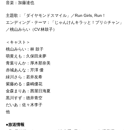
音楽：加藤達也
主題歌：「ダイヤモンドスマイル」／Run Girls, Run！
エンディング・テーマ：「じゃんけんキラッと！プリ☆チャン」
／桃山みらい（CV:林鼓子）
＜キャスト＞
桃山みらい：林 鼓子
萌黄えも：久保田未夢
青葉りんか：厚木那奈美
赤城あんな：芹澤 優
緑川さら：若井友希
紫藤める：森嶋優花
金森まりあ：茜屋日海夏
黒川すず：徳井青空
だいあ：佐々木李子
他
●放送情報