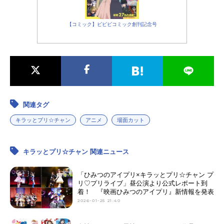
【コミック】ビビビコミック創刊記念号
関連タグ
キラッとプリ☆チャン
アニメ
場面カット
キラッとプリ☆チャン 関連ニュース
「ひみつのアイプリ×キラッとプリ☆チャン プ
リ♡プリライブ」昼公演より公式レポート到
着！ 『映画ひみつのアイプリ』新情報を発表
2026-01-25 21:40