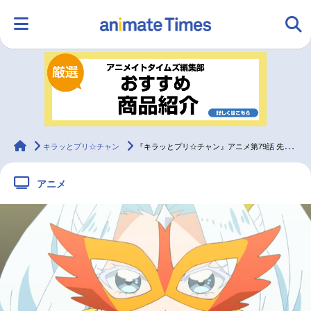
HOME
ランキング
アニメ
声優
ラジオ
みんなの声
グッズ
映画
animateTimes
キラッとプリ☆チャン
『キラッとプリ☆チャン』アニメ第79話 先行カット・あらすじ到着
アニメ
マンガ・ラノベ
ゲーム・アプリ
音楽
コスプレ
2.5次元
配信・Vtuber
トレンド
無料マンガ
最新記事一覧
アニメ記事一覧
声優記事一覧