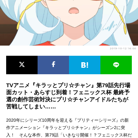
アニメ映画一覧
実写化映画一覧
今期アニメ曜日別一覧
春アニメ
夏アニメ
2019-10-12 16:00
秋アニメ
冬アニメ
男性声優/女性声優一覧
FOLLOW US
TVアニメ『キラッとプリ☆チャン』第79話先行場
面カット・あらすじ到着！フェニックス杯 最終予
選の創作芸術対決にプリ☆チャンアイドルたちが
苦戦してしまい……
2020年にシリーズ10周年を迎える『プリティーシリーズ』の新
作アニメーション『キラッとプリ☆チャン』がシーズン2に突
入！ そんな本作、第79話「いきなり開催！？フェニックス杯だ