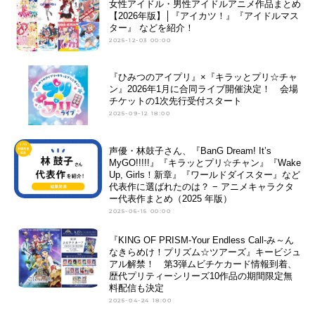
女性アイドル・男性アイドルアニメ作品まとめ
【2026年版】│『アイカツ！』『アイドルマス
ター』 などを紹介！
2025-12-03 00:00
『ひみつのアイプリ』×『キラッとプリ☆チャ
ン』2026年1月に合同ライブ開催決定！ 会場
チケットの1次先行受付スタート
2025-09-12 18:00
声優・林鼓子さん、『BanG Dream! It’s
MyGO!!!!!』『キラッとプリ☆チャン』『Wake
Up, Girls！新章』『ワールドダイスター』など
代表作に選ばれたのは？ − アニメキャラクタ
ー代表作まとめ（2025 年版）
2025-05-15 00:00
『KING OF PRISM-Your Endless Call-み～ん
なきらめけ！プリズム☆ツアーズ』キービジュ
アル解禁！ 第3弾ムビチケカード情報到着、
歴代プリティーシリーズ10作品の期間限定無
料配信も決定
2025-04-24 18:00