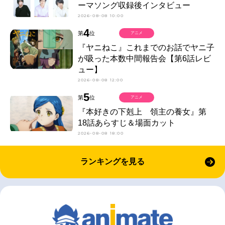
ーマソング収録後インタビュー
2026-08-08 10:00
4
第
位
アニメ
『ヤニねこ』これまでのお話でヤニ子
が吸った本数中間報告会【第6話レビ
ュー】
2026-08-08 12:00
5
第
位
アニメ
『本好きの下剋上 領主の養女』第
18話あらすじ＆場面カット
2026-08-08 18:00
ランキングを見る