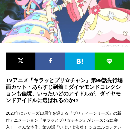
アニメ映画一覧
実写化映画一覧
今期アニメ曜日別一覧
春アニメ
夏アニメ
2020-03-07 16:00
秋アニメ
冬アニメ
男性声優/女性声優一覧
FOLLOW US
TVアニメ『キラッとプリ☆チャン』第99話先行場
面カット・あらすじ到着！ダイヤモンドコレクシ
ョンも佳境、いったいどのアイドルが、ダイヤモ
ンドアイドルに選ばれるのか!?
2020年にシリーズ10周年を迎える『プリティーシリーズ』の新
作アニメーション『キラッとプリ☆チャン』がシーズン2に突
入！ そんな本作、第99話「いよいよ決着！ ジュエルコレクシ