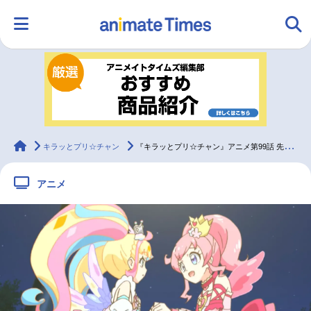
HOME
ランキング
アニメ
声優
ラジオ
みんなの声
グッズ
映画
animateTimes
キラッとプリ☆チャン
『キラッとプリ☆チャン』アニメ第99話 先行カット・あらすじ到着
アニメ
マンガ・ラノベ
ゲーム・アプリ
音楽
コスプレ
2.5次元
配信・Vtuber
トレンド
無料マンガ
最新記事一覧
アニメ記事一覧
声優記事一覧