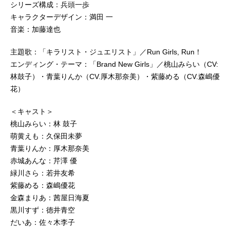
シリーズ構成：兵頭一歩
キャラクターデザイン：満田 一
音楽：加藤達也
主題歌：「キラリスト・ジュエリスト」／Run Girls, Run！
エンディング・テーマ：「Brand New Girls」／桃山みらい（CV:
林鼓子）・青葉りんか（CV.厚木那奈美）・紫藤める（CV.森嶋優
花）
＜キャスト＞
桃山みらい：林 鼓子
萌黄えも：久保田未夢
青葉りんか：厚木那奈美
赤城あんな：芹澤 優
緑川さら：若井友希
紫藤める：森嶋優花
金森まりあ：茜屋日海夏
黒川すず：徳井青空
だいあ：佐々木李子