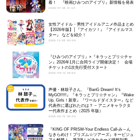
着！ 『映画ひみつのアイプリ』新情報を発表
2026-01-25 21:40
女性アイドル・男性アイドルアニメ作品まとめ
【2026年版】│『アイカツ！』『アイドルマス
ター』 などを紹介！
2025-12-03 00:00
『ひみつのアイプリ』×『キラッとプリ☆チャ
ン』2026年1月に合同ライブ開催決定！ 会場
チケットの1次先行受付スタート
2025-09-12 18:00
声優・林鼓子さん、『BanG Dream! It’s
MyGO!!!!!』『キラッとプリ☆チャン』『Wake
Up, Girls！新章』『ワールドダイスター』など
代表作に選ばれたのは？ − アニメキャラクタ
ー代表作まとめ（2025 年版）
2025-05-15 00:00
『KING OF PRISM-Your Endless Call-み～ん
なきらめけ！プリズム☆ツアーズ』キービジュ
アル解禁！ 第3弾ムビチケカード情報到着、