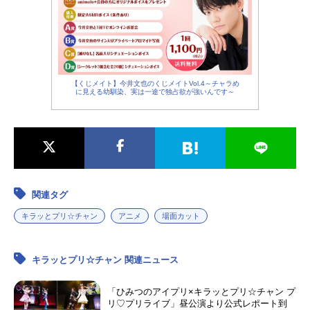
【くじメイト】今井文也のくじメイトVol.4～チャラめ
に見える幼馴染、実は一途で独占欲が強いんです～
関連タグ
キラッとプリ☆チャン
アニメ
場面カット
キラッとプリ☆チャン 関連ニュース
「ひみつのアイプリ×キラッとプリ☆チャン プ
リ♡プリライブ」昼公演より公式レポート到