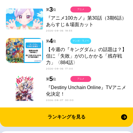
3
第
位
アニメ
『アニメ100カノ』第30話（3期6話）
あらすじ＆場面カット
2026-08-06 18:55
4
第
位
マンガ・ラノベ
【今週の『キングダム』の話題は？】
信に「失敗」がのしかかる「残存戦
力」〈884話〉
2026-08-06 17:00
5
第
位
アニメ
『Destiny Unchain Online』TVアニメ
化決定！
2026-08-07 00:00
ランキングを見る