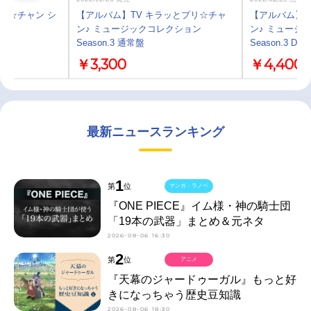
プリ☆チャン シ
【アルバム】TV キラッとプリ☆チャ
【アルバム】T
ン♪ ミュージックコレクション
ン♪ ミュージ
Season.3 通常盤
Season.3 DX
￥3,300
￥4,400
最新ニュースランキング
1
第
位
マンガ・ラノベ
『ONE PIECE』イム様・神の騎士団
「19本の武器」まとめ＆元ネタ
2026-08-06 16:30
2
第
位
アニメ
『天幕のジャードゥーガル』もっと好
きになっちゃう歴史豆知識
2026-08-06 18:30