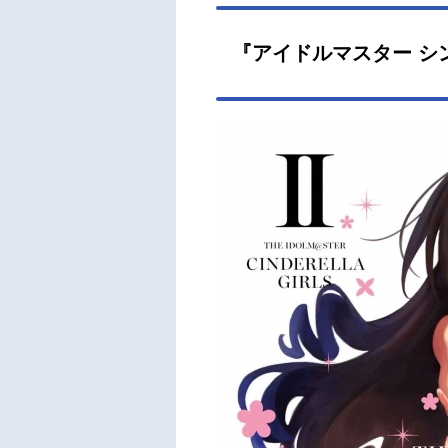
『アイドルマスター シ