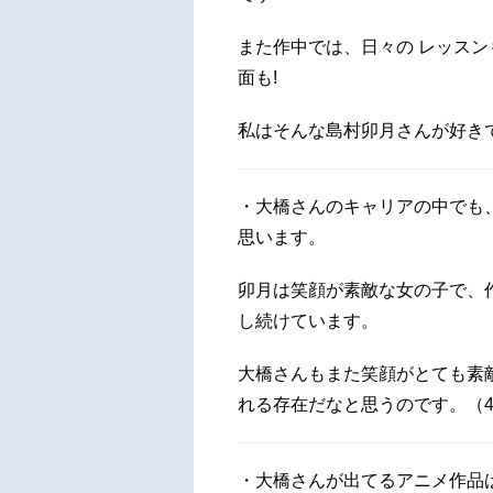
また作中では、日々の レッスン
面も!
私はそんな島村卯月さんが好きで
・大橋さんのキャリアの中でも
思います。
卯月は笑顔が素敵な女の子で、
し続けています。
大橋さんもまた笑顔がとても素
れる存在だなと思うのです。（4
・大橋さんが出てるアニメ作品