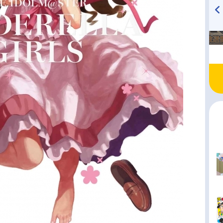
TVアニメ『戦隊大失格』
ハイキュー!! 烏野高校放送部!
radio 大直会 2nd season