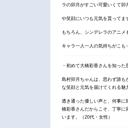
ラの卯月がすごい可愛いくて卯月
や笑顔にいつも元気を貰ってます
もちろん、シンデレラのアニメも
キャラ一人一人の気持ちがこもっ
・初めて大橋彩香さんを知った
島村卯月ちゃんは、思わず誰も
な笑顔と元気を届けてくれる魅
透き通った優しい声と、何事に
橋彩香さんだからこそ、丁寧に
います。（20代・女性）