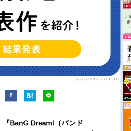
2020-09-13 00:00
BanG Dream!（バンド