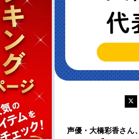
声優・大橋彩香さん、『