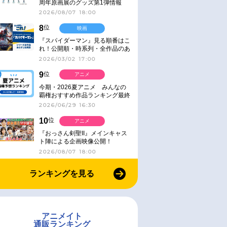
周年原画展のグッズ第1弾情報
2026/08/07 18:00
8
位
映画
『スパイダーマン』見る順番はこ
れ！公開順・時系列・全作品のあ
らすじをまとめました
2026/03/02 17:00
9
位
アニメ
今期・2026夏アニメ みんなの
覇権おすすめ作品ランキング最終
結果発表！
2026/06/29 16:30
10
位
アニメ
『おっさん剣聖II』メインキャス
ト陣による企画映像公開！
2026/08/07 18:00
ランキングを見る
アニメイト
通販ランキング