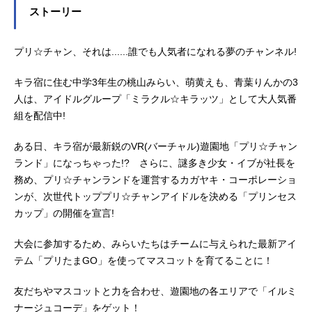
ストーリー
プリ☆チャン、それは......誰でも人気者になれる夢のチャンネル!
キラ宿に住む中学3年生の桃山みらい、萌黄えも、青葉りんかの3
人は、アイドルグループ「ミラクル☆キラッツ」として大人気番
組を配信中!
ある日、キラ宿が最新鋭のVR(バーチャル)遊園地「プリ☆チャン
ランド」になっちゃった!? さらに、謎多き少女・イブが社長を
務め、プリ☆チャンランドを運営するカガヤキ・コーポレーショ
ンが、次世代トッププリ☆チャンアイドルを決める「プリンセス
カップ」の開催を宣言!
大会に参加するため、みらいたちはチームに与えられた最新アイ
テム「プリたまGO」を使ってマスコットを育てることに！
友だちやマスコットと力を合わせ、遊園地の各エリアで「イルミ
ナージュコーデ」をゲット！