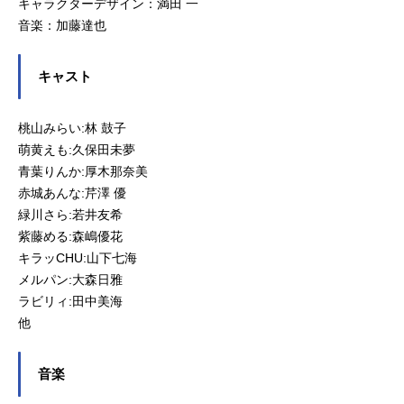
キャラクターデザイン：満田 一
音楽：加藤達也
キャスト
桃山みらい:林 鼓子
萌黄えも:久保田未夢
青葉りんか:厚木那奈美
赤城あんな:芹澤 優
緑川さら:若井友希
紫藤める:森嶋優花
キラッCHU:山下七海
メルパン:大森日雅
ラビリィ:田中美海
他
音楽