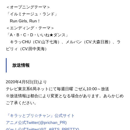
＜オープニングテーマ＞
「イルミナージュ・ランド」
Run Girls, Run！
＜エンディング・テーマ＞
「A・B・C・D・いいね★ダンス」
キラッCHU（CV.山下七海）、メルパン（CV.大森日雅）、ラ
ビリィ（CV.田中美海）
放送情報
2020年4月5日(日)より
テレビ東京系6局ネットにて毎週日曜 ごぜん10:00～放送
※放送情報は都合により変更となる場合があります。あらかじめ
ご了承ください。
『キラッとプリ☆チャン』公式サイト
アニメ公式Twitter(@prichan_PR)
ゲーム公式Twitter(@T_ARTS_PRETTY)