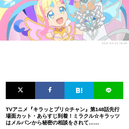
アニメ映画一覧
実写化映画一覧
今期アニメ曜日別一覧
春アニメ
夏アニメ
2021-04-24 16:00
秋アニメ
冬アニメ
男性声優/女性声優一覧
FOLLOW US
TVアニメ『キラッとプリ☆チャン』第148話先行
場面カット・あらすじ到着！ミラクル☆キラッツ
はメルパンから秘密の相談をされて……