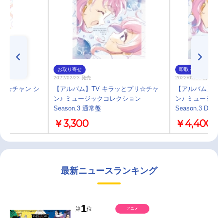
お取り寄せ
即取り
2022/02/23 発売
2022/02/23 発売
プリ☆チャン シ
【アルバム】TV キラッとプリ☆チャ
【アルバム】T
ン♪ ミュージックコレクション
ン♪ ミュージ
Season.3 通常盤
Season.3 DX
￥3,300
￥4,400
最新ニュースランキング
1
第
位
アニメ