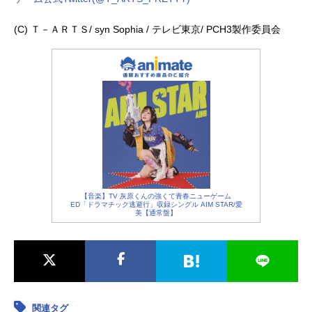
(C) Ｔ－ＡＲＴＳ/ syn Sophia / テレビ東京/ PCH3製作委員会
【音楽】TV 灰原くんの強くて青春ニューゲーム
ED「ドラマチック逃避行」収録シングル AIM STAR/愛
美【通常盤】
関連タグ