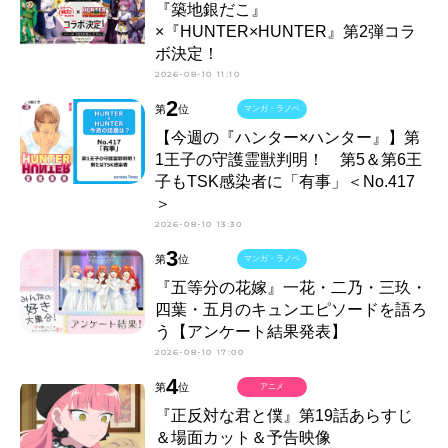
『築地銀だこ』
×『HUNTER×HUNTER』第2弾コラ
ボ決定！
2026-08-10 11:10
2
第
位
マンガ・ラノベ
【今週の『ハンター×ハンター』】第
1王子の守護霊獣判明！ 第5＆第6王
子もTSK感染者に「有事」＜No.417
＞
2026-08-10 13:30
3
第
位
マンガ・ラノベ
『五等分の花嫁』一花・二乃・三玖・
四葉・五月のキュンエピソードを語ろ
う【アンケート結果発表】
2026-08-10 17:00
4
第
位
アニメ
『正反対な君と僕』第19話あらすじ
＆場面カット＆予告映像