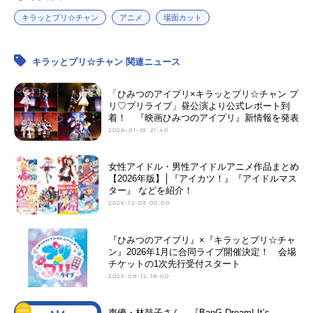
キラッとプリ☆チャン
アニメ
場面カット
キラッとプリ☆チャン 関連ニュース
「ひみつのアイプリ×キラッとプリ☆チャン プ
リ♡プリライブ」昼公演より公式レポート到
着！ 『映画ひみつのアイプリ』新情報を発表
2026-01-25 21:40
女性アイドル・男性アイドルアニメ作品まとめ
【2026年版】│『アイカツ！』『アイドルマス
ター』 などを紹介！
2025-12-03 00:00
『ひみつのアイプリ』×『キラッとプリ☆チャ
ン』2026年1月に合同ライブ開催決定！ 会場
チケットの1次先行受付スタート
2025-09-12 18:00
声優・林鼓子さん、『BanG Dream! It’s