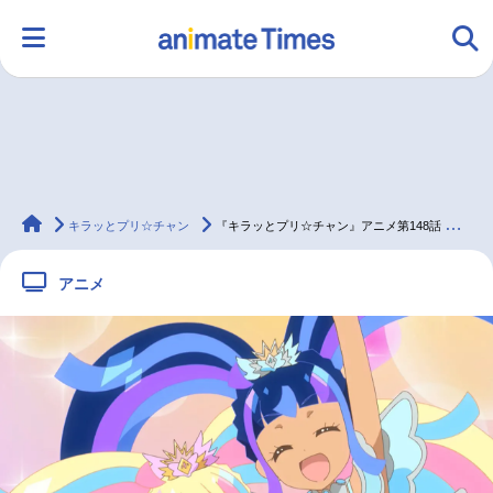
HOME
ランキング
アニメ
声優
animateTimes
ラジオ
みんなの声
グッズ
映画
キラッとプリ☆チャン
『キラッとプリ☆チャン』アニメ第148話 先行カット・あらすじ到着
アニメ
マンガ・ラノベ
ゲーム・アプリ
音楽
コスプレ
2.5次元
配信・Vtuber
トレンド
無料マンガ
最新記事一覧
アニメ記事一覧
声優記事一覧