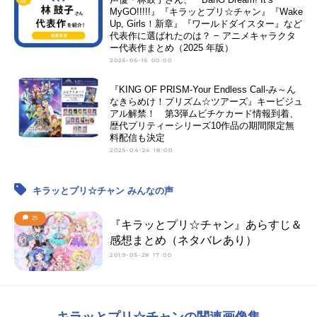
MyGO!!!!!』『キラッとプリ☆チャン』『Wake
Up, Girls！新章』『ワールドダイスター』など
代表作に選ばれたのは？ − アニメキャラクタ
ー代表作まとめ（2025 年版）
2025-05-15 00:00
『KING OF PRISM-Your Endless Call-み～ん
なきらめけ！プリズム☆ツアーズ』キービジュ
アル解禁！ 第3弾ムビチケカード情報到着、
歴代プリティーシリーズ10作品の期間限定無
料配信も決定
2025-04-24 18:00
キラッとプリ☆チャン みんなの声
25
『キラッとプリ☆チャン』あらすじ＆
感想まとめ（ネタバレあり）
2019-05-28 17:00