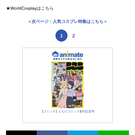
★WorldCosplayはこちら
＜次ページ：人気コスプレ特集はこちら＞
1
2
【コミック】ビビビコミック創刊記念号