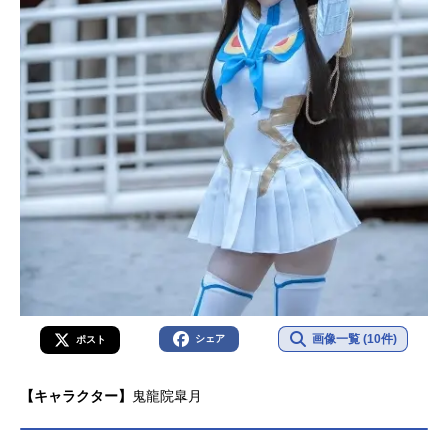
画像一覧 (10件)
シェア
ポスト
【キャラクター】
鬼龍院皐月