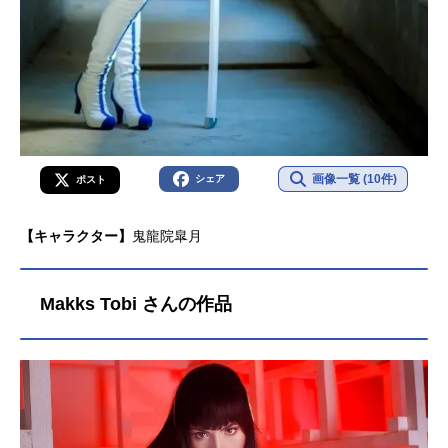
画像一覧 (10件)
シェア
ポスト
【キャラクター】
鬼龍院皐月
Makks Tobi さんの作品