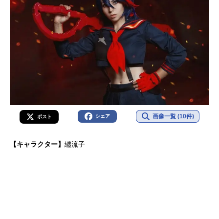
画像一覧 (10件)
シェア
ポスト
【キャラクター】
纏流子