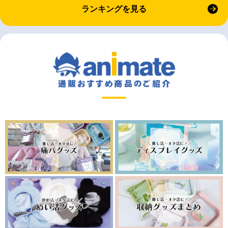
ランキングを見る