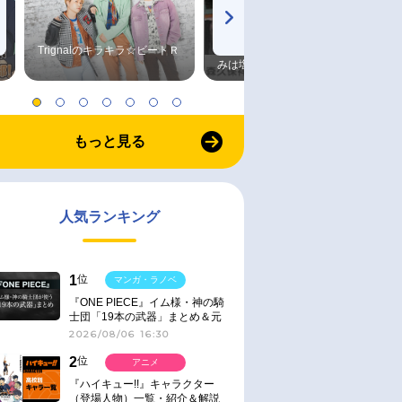
Trignalのキラキラ☆ビートＲ
森久保祥太郎×浪川大輔 つま
みは塩だけ
もっと見る
人気ランキング
1
位
マンガ・ラノベ
『ONE PIECE』イム様・神の騎
士団「19本の武器」まとめ＆元
ネタ
2026/08/06 16:30
2
位
アニメ
『ハイキュー!!』キャラクター
（登場人物）一覧・紹介＆解説