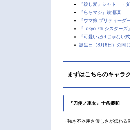
『殺し愛』シャトー・ダ
『ららマジ』綾瀬凜
『ウマ娘 プリティーダ
『Tokyo 7th シス
『可愛いだけじゃない式
誕生日（8月6日）の同
まずはこちらのキャラ
『刀使ノ巫女』十条姫和
・強さ不器用さ優しさが伝わる