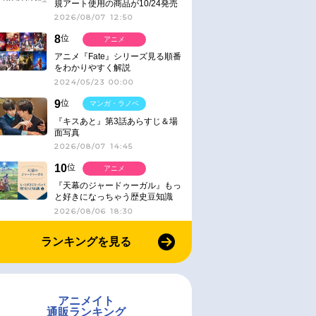
規アート使用の商品が10/24発売
2026/08/07 12:50
8
位
アニメ
アニメ『Fate』シリーズ見る順番
をわかりやすく解説
2024/05/23 00:00
9
位
マンガ・ラノベ
『キスあと』第3話あらすじ＆場
面写真
2026/08/07 14:45
10
位
アニメ
『天幕のジャードゥーガル』もっ
と好きになっちゃう歴史豆知識
2026/08/06 18:30
ランキングを見る
アニメイト
通販ランキング