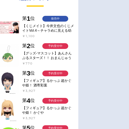
1
第
位
発売中
【くじメイト】今井文也のくじメ
イトVol.4～チャラめに見える幼
馴染、実は一途で独占欲が強いん
￥1,100
です～
2
第
位
予約受付中
【グッズ-マスコット】あんさん
ぶるスターズ！！ おまんじゅう
にぎにぎマスコット ねくすと2
￥770
Hbox
3
第
位
予約受付中
【フィギュア】るかっぷ 超かぐ
や姫！ 酒寄彩葉
￥3,927
4
第
位
予約受付中
【フィギュア】るかっぷ 超かぐ
や姫！ かぐや
￥3,927
5
第
位
予約受付中