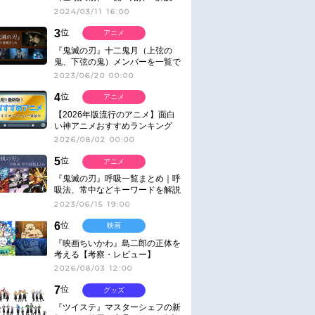
2024/03/11 16:00
3
位
アニメ
『鬼滅の刃』十二鬼月（上弦の
鬼、下弦の鬼）メンバーを一覧で
紹介＆解説（登場鬼の情報まと
2023/06/20 00:00
め）
4
位
アニメ
【2026年版流行のアニメ】面白
い神アニメおすすめランキング
【名作・話題作】｜ジャンル別人
2026/08/02 00:00
気作品をピックアップ
5
位
アニメ
『鬼滅の刃』呼吸一覧まとめ｜呼
吸法、常中などキーワードを解説
2023/06/15 19:00
6
位
映画
『映画ちいかわ』島二郎の正体を
考える【考察・レビュー】
2026/08/03 12:00
7
位
グッズ
『ツイステ』マスターシェフの新