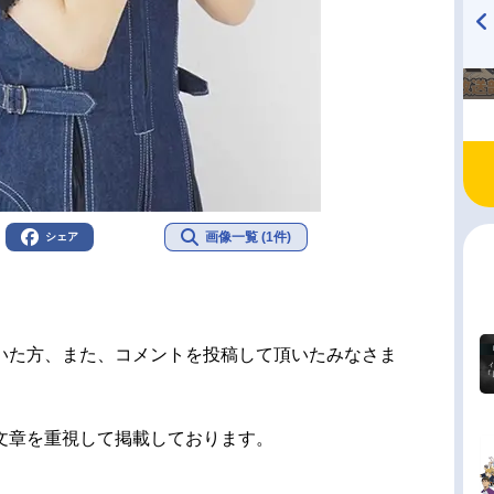
TVアニメ『戦隊大失格』
ハイキュー!! 烏野高校放送部!
radio 大直会 2nd season
画像一覧 (1件)
シェア
いた方、また、コメントを投稿して頂いたみなさま
文章を重視して掲載しております。