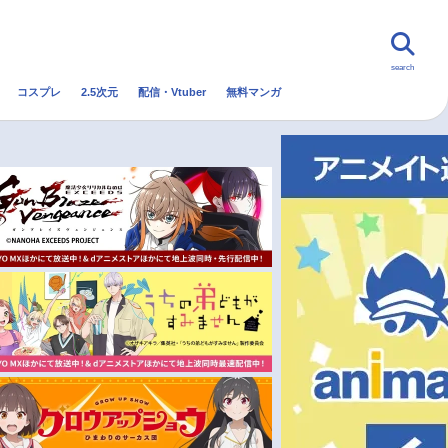
search
コスプレ
2.5次元
配信・Vtuber
無料マンガ
んなの声
グッズ
映画
・Vtuber
トレンド
無料マンガ
秋アニメ
冬アニメ