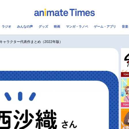
ラジオ
みんなの声
グッズ
映画
マンガ・ラノベ
ゲーム・アプリ
音楽
メ
声優
ラジオ
み
キャラクター代表作まとめ（2022年版）
コスプレ
2.5次元
配信
アニメ映画一覧
今期アニメ曜日別一覧
実写化映画一覧
春アニメ
男性声優/女性声優一覧
夏アニメ
FOLLOW US