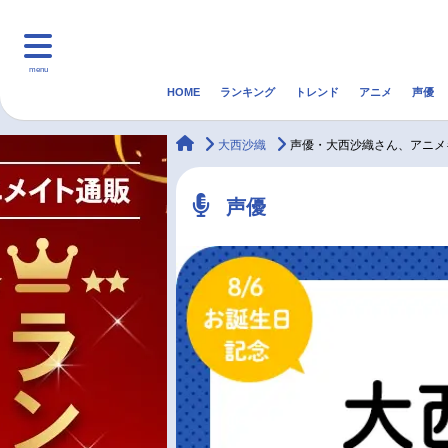
menu
HOME
ランキング
トレンド
アニメ
声優
HOME
ランキング
アニ
animateTimes
大西沙織
声優・大西沙織さん、アニメ
マンガ・ラノベ
ゲーム・アプリ
音楽
声優
最新記事一覧
アニメ記事一覧
声優記事一覧