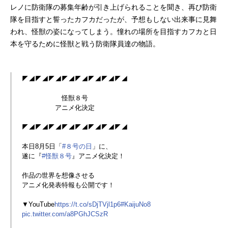
レノに防衛隊の募集年齢が引き上げられることを聞き、再び防衛
隊を目指すと誓ったカフカだったが、予想もしない出来事に見舞
われ、怪獣の姿になってしまう。憧れの場所を目指すカフカと日
本を守るために怪獣と戦う防衛隊員達の物語。
◤◢◤◢◤◢◤◢◤◢◤◢◤◢◤◢
怪獣８号
アニメ化決定
◤◢◤◢◤◢◤◢◤◢◤◢◤◢◤◢
本日8月5日「
#８号の日
」に、
遂に『
#怪獣８号
』アニメ化決定！
作品の世界を想像させる
アニメ化発表特報も公開です！
▼YouTube
https://t.co/sDjTVjl1p6
#KaijuNo8
pic.twitter.com/a8PGhJCSzR