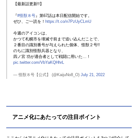
【最新話更新!!】
『
#怪獣８号
』第67話は本日配信開始です。
ぜひ、ご一読を！
https://t.co/n7PzUyCLmU
今週のアイコンは、
かつて札幌市を壊滅寸前まで追い込んだことで、
２番目の識別番号が与えられた個体、怪獣２号!!
のちに識別怪獣兵器となり、
四ノ宮 功が適合者として戦闘に用いた…！
pic.twitter.com/VbYaKQHhrL
— 怪獣８号【公式】 (@KaijuNo8_O)
July 21, 2022
アニメ化にあたっての注目ポイント