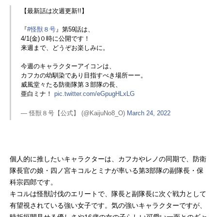
【最新話は次週更新!!】
『
#怪獣８号
』第59話は、
4/1(金)０時に公開です！
来週まで、どうぞお楽しみに。
今週のキャラクターアイコンは、
カフカの幼馴染であり目指すべき場所ーー。
威風堂々たる防衛隊第３部隊の長、
亜白ミナ！
pic.twitter.com/eGpugHLxLG
— 怪獣８号【公式】 (@KaijuNo8_O)
March 24, 2022
個人的に推したいキャラクターは、カフカやレノの同期で、防衛
隊長官の娘・四ノ宮キコルとミナが率いる第3部隊の副隊長・保
科宗四郎です。
キコルは怪獣討伐のエリートで、隊長と副隊長に次ぐ戦力として
有望視されている強い女子です。気の強いキャラクターですが、
時折垣間見せる優しさや16歳の女の子らしい可愛い一面とのギャ