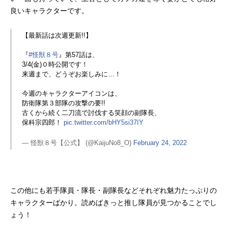
良いキャラクターです。
【最新話は次週更新!!】
『
#怪獣８号
』第57話は、
3/4(金)０時公開です！
来週まで、どうぞお楽しみに…！
今週のキャラクターアイコンは、
防衛隊第３部隊の攻撃の要!!
古くから続く二刀流で討伐する笑顔の副隊長、
保科宗四郎！
pic.twitter.com/bHY5si37IY
— 怪獣８号【公式】 (@KaijuNo8_O)
February 24, 2022
この他にも若手隊員・隊長・副隊長などそれぞれ魅力たっぷりの
キャラクターばかり。読めばきっと推し隊員が見つかることでし
ょう！