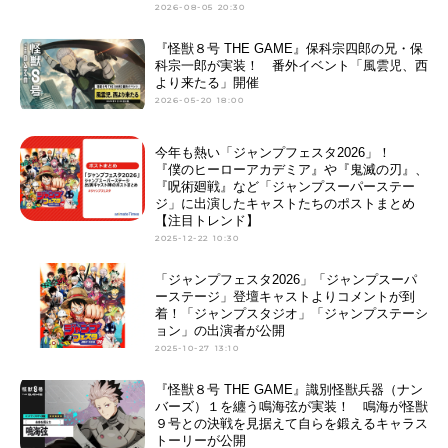
2026-08-05 20:30
『怪獣８号 THE GAME』保科宗四郎の兄・保
科宗一郎が実装！ 番外イベント「風雲児、西
より来たる」開催
2026-05-20 18:00
今年も熱い「ジャンプフェスタ2026」！
『僕のヒーローアカデミア』や『鬼滅の刃』、
『呪術廻戦』など「ジャンプスーパーステー
ジ」に出演したキャストたちのポストまとめ
【注目トレンド】
2025-12-22 10:30
「ジャンプフェスタ2026」「ジャンプスーパ
ーステージ」登壇キャストよりコメントが到
着！「ジャンプスタジオ」「ジャンプステーシ
ョン」の出演者が公開
2025-10-27 13:10
『怪獣８号 THE GAME』識別怪獣兵器（ナン
バーズ）１を纏う鳴海弦が実装！ 鳴海が怪獣
９号との決戦を見据えて自らを鍛えるキャラス
トーリーが公開