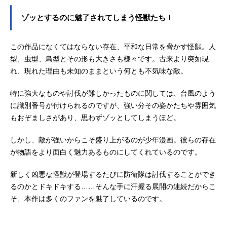
ゾッとするのに魅了されてしまう怪獣たち！
この作品になくてはならない存在、平和な日常を脅かす怪獣。人
型、虫型、鳥型とその形も大きさも様々です。古来より突如現
れ、現れた理由も未知のままという何とも不気味な敵。
特に強大なものや討伐が難しかったものに関しては、台風のよう
に識別番号が付けられるのですが、強い分その姿かたちや雰囲気
もおぞましさがあり、思わずゾッとしてしまうほど。
しかし、敵が強いからこそ盛り上がるのが少年漫画。彼らの存在
が物語をより面白く魅力あるものにしてくれているのです。
新しく凶悪な怪獣が登場するたびに防衛隊は討伐することができ
るのかとドキドキする……そんな手に汗握る展開の連続だからこ
そ、本作は多くのファンを魅了しているのです。