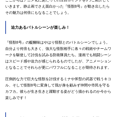
ここからはアニメ化にあたっての注目ポイントを3つご紹介して
いきます。静止画でさえ面白かった『怪獣8号』が動き出したら
その魅力は何倍にもなることでしょう。
迫力あるバトルシーンが楽しみ！
『怪獣8号』の醍醐味はやはり怪獣とのバトルシーンでしょう。
自分より何倍も大きく、強大な怪獣相手に各々の戦術やチームワ
ークを駆使して討伐を試みる防衛隊員たち。漫画でも戦闘シーン
はスピード感や迫力が感じられるものでしたが、アニメーション
となることでそれらが更にパワフルになることが期待されます。
圧倒的な力で巨大な怪獣を討伐するミナや斧型の武器で戦うキコ
ル、そして怪獣8号に変身して我が身を顧みず仲間や市民を守る
カフカ。彼らが生き生きと躍動する姿がどう描かれるのか今から
楽しみです！