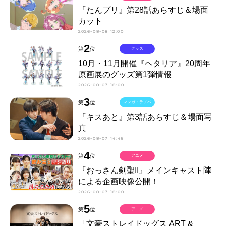
『たんプリ』第28話あらすじ＆場面
カット
2026-08-08 12:00
2
第
位
グッズ
10月・11月開催『ヘタリア』20周年
原画展のグッズ第1弾情報
2026-08-07 18:00
3
第
位
マンガ・ラノベ
『キスあと』第3話あらすじ＆場面写
真
2026-08-07 14:45
4
第
位
アニメ
『おっさん剣聖II』メインキャスト陣
による企画映像公開！
2026-08-07 18:00
5
第
位
アニメ
「文豪ストレイドッグス ART &