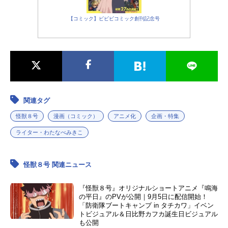
【コミック】ビビビコミック創刊記念号
関連タグ
怪獣８号
漫画（コミック）
アニメ化
企画・特集
ライター・わたなべみきこ
怪獣８号 関連ニュース
『怪獣８号』オリジナルショートアニメ『鳴海
の平日』のPVが公開｜9月5日に配信開始！
「防衛隊ブートキャンプ in タチカワ」イベン
トビジュアル＆日比野カフカ誕生日ビジュアル
も公開