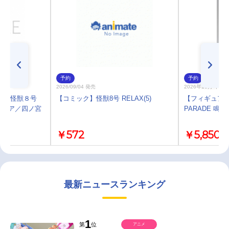
予約
予約
2026/09/04 発売
2026年10月 中 
プ】怪獣８号
【コミック】怪獣8号 RELAX(5)
【フィギュア】怪
ギュア／四ノ宮
PARADE 鳴
￥572
￥5,850
最新ニュースランキング
1
第
位
アニメ