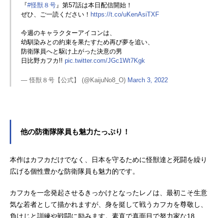
『
#怪獣８号
』第57話は本日配信開始！
ぜひ、ご一読ください！
https://t.co/uKenAsiTXF
今週のキャラクターアイコンは、
幼馴染みとの約束を果たすため再び夢を追い、
防衛隊員へと駆け上がった決意の男
日比野カフカ!!
pic.twitter.com/JGc1Wt7Kgk
— 怪獣８号【公式】 (@KaijuNo8_O)
March 3, 2022
他の防衛隊隊員も魅力たっぷり！
本作はカフカだけでなく、日本を守るために怪獣達と死闘を繰り
広げる個性豊かな防衛隊員も魅力的です。
カフカを一念発起させるきっかけとなったレノは、最初こそ生意
気な若者として描かれますが、身を挺して戦うカフカを尊敬し、
負けじと訓練や戦闘に励みます。素直で真面目で努力家な18