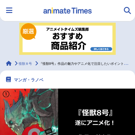
HOME
ランキング
アニメ
声優
ラジオ
みんなの声
グッズ
映画
animateTimes
怪獣８号
『怪獣8号』作品の魅力やアニメ化で注目したいポイントを紹介！
マンガ・ラノベ
マンガ・ラノベ
ゲーム・アプリ
音楽
コスプレ
2.5次元
配信・Vtuber
トレンド
無料マンガ
最新記事一覧
アニメ記事一覧
声優記事一覧