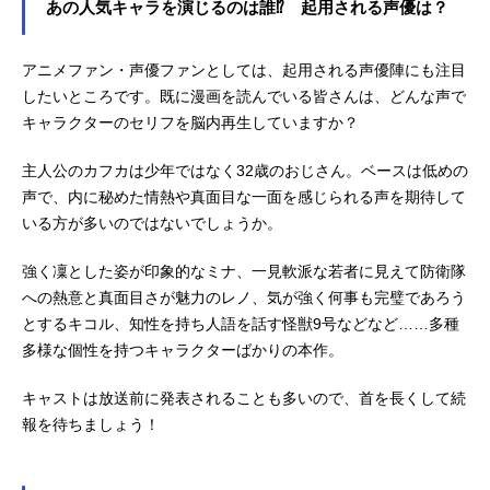
あの人気キャラを演じるのは誰⁉ 起用される声優は？
アニメファン・声優ファンとしては、起用される声優陣にも注目
したいところです。既に漫画を読んでいる皆さんは、どんな声で
キャラクターのセリフを脳内再生していますか？
主人公のカフカは少年ではなく32歳のおじさん。ベースは低めの
声で、内に秘めた情熱や真面目な一面を感じられる声を期待して
いる方が多いのではないでしょうか。
強く凜とした姿が印象的なミナ、一見軟派な若者に見えて防衛隊
への熱意と真面目さが魅力のレノ、気が強く何事も完璧であろう
とするキコル、知性を持ち人語を話す怪獣9号などなど……多種
多様な個性を持つキャラクターばかりの本作。
キャストは放送前に発表されることも多いので、首を長くして続
報を待ちましょう！