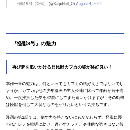
— 怪獣８号【公式】 (@KaijuNo8_O)
August 4, 2022
『怪獣8号』の魅力
再び夢を追いかける日比野カフカの姿が格好良い！
本作一番の魅力は、何といってもカフカの格好良さではないでし
ょうか。カフカは他の少年漫画の主人公達に比べて年齢が若干高
め。一度挫折した夢を32歳にしてまた追いかけますが、その動機
は怪獣を倒して大切なものを守りたいという気持ちです。
漫画の第1話では、倒す力を持たないにもかかわらず、怪獣に襲
われたレノを咄嗟に助け、逃がすカフカ。身体的な強さはない彼