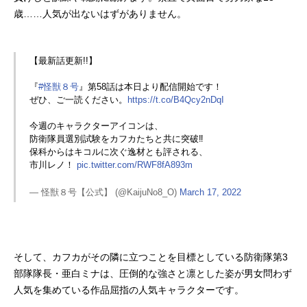
歳……人気が出ないはずがありません。
【最新話更新!!】
『
#怪獣８号
』第58話は本日より配信開始です！
ぜひ、ご一読ください。
https://t.co/B4Qcy2nDqI
今週のキャラクターアイコンは、
防衛隊員選別試験をカフカたちと共に突破‼︎
保科からはキコルに次ぐ逸材とも評される、
市川レノ！
pic.twitter.com/RWF8fA893m
— 怪獣８号【公式】 (@KaijuNo8_O)
March 17, 2022
そして、カフカがその隣に立つことを目標としている防衛隊第3
部隊隊長・亜白ミナは、圧倒的な強さと凛とした姿が男女問わず
人気を集めている作品屈指の人気キャラクターです。