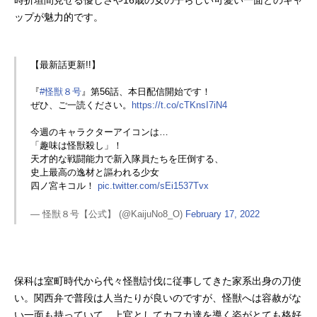
ップが魅力的です。
【最新話更新!!】
『
#怪獣８号
』第56話、本日配信開始です！
ぜひ、ご一読ください。
https://t.co/cTKnsI7iN4
今週のキャラクターアイコンは…
「趣味は怪獣殺し」！
天才的な戦闘能力で新入隊員たちを圧倒する、
史上最高の逸材と謳われる少女
四ノ宮キコル！
pic.twitter.com/sEi1537Tvx
— 怪獣８号【公式】 (@KaijuNo8_O)
February 17, 2022
保科は室町時代から代々怪獣討伐に従事してきた家系出身の刀使
い。関西弁で普段は人当たりが良いのですが、怪獣へは容赦がな
い一面も持っていて、上官としてカフカ達を導く姿がとても格好