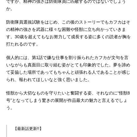
ですが、精神の強さは防衛隊員に匹敵するのではないでしょう
か。
防衛隊員選抜試験をはじめ、この後のストーリーでもカフカはそ
の精神の強さを武器に様々な困難や怪獣に立ち向かっていきま
す。30歳を超えてもなお努力して成長する姿に多くの読者が胸を
打たれるのです。
個人的には、第1話で嫌な仕事を割り振られたカフカが文句を言
いながらも真面目に取り組む姿がとても印象的でした。夢を諦め
て妥協した場所であってもちゃんと頑張れる人であることが感じ
られ、報われてほしいなと強く思いました。
怪獣から大切なものを守りたいと奮闘する姿、それなのに“怪獣8
号”となってしまう驚きの展開が作品最大の魅力と言えるでしょ
う。
【最新話更新!!】