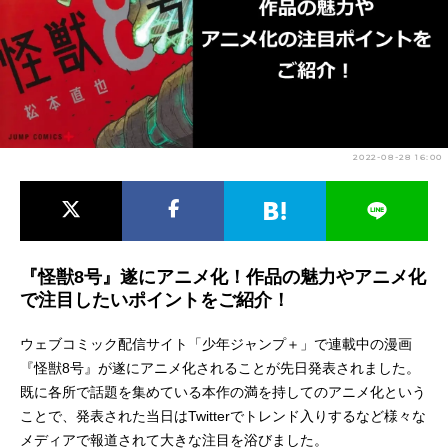
アニメ映画一覧
実写化映画一覧
今期アニメ曜日別一覧
春アニメ
夏アニメ
2022-08-28 16:00
秋アニメ
冬アニメ
男性声優/女性声優一覧
FOLLOW US
『怪獣8号』遂にアニメ化！作品の魅力やアニメ化
で注目したいポイントをご紹介！
ウェブコミック配信サイト「少年ジャンプ＋」で連載中の漫画
『怪獣8号』が遂にアニメ化されることが先日発表されました。
既に各所で話題を集めている本作の満を持してのアニメ化という
ことで、発表された当日はTwitterでトレンド入りするなど様々な
メディアで報道されて大きな注目を浴びました。