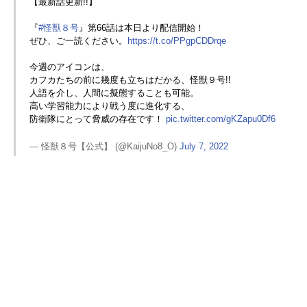
【最新話更新!!】
『
#怪獣８号
』第66話は本日より配信開始！
ぜひ、ご一読ください。
https://t.co/PPgpCDDrqe
今週のアイコンは、
カフカたちの前に幾度も立ちはだかる、怪獣９号!!
人語を介し、人間に擬態することも可能。
高い学習能力により戦う度に進化する、
防衛隊にとって脅威の存在です！
pic.twitter.com/gKZapu0Df6
— 怪獣８号【公式】 (@KaijuNo8_O)
July 7, 2022