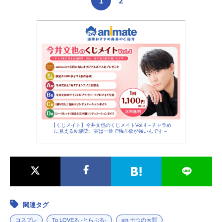
1
2
【くじメイト】今井文也のくじメイトVol.4～チャラめ
に見える幼馴染、実は一途で独占欲が強いんです～
関連タグ
コスプレ
To LOVEる -とらぶる-
sin 七つの大罪