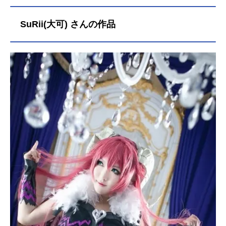
SuRii(大可) さんの作品