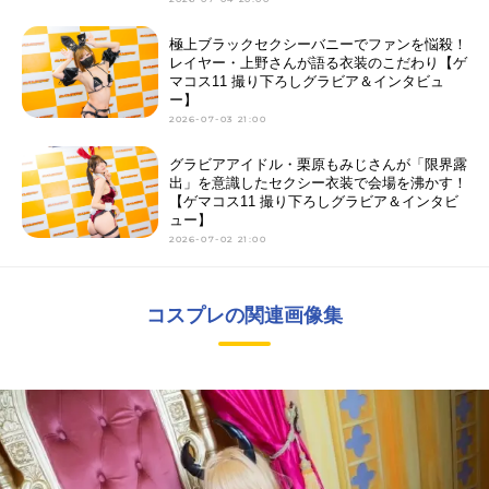
極上ブラックセクシーバニーでファンを悩殺！
レイヤー・上野さんが語る衣装のこだわり【ゲ
マコス11 撮り下ろしグラビア＆インタビュ
ー】
2026-07-03 21:00
グラビアアイドル・栗原もみじさんが「限界露
出」を意識したセクシー衣装で会場を沸かす！
【ゲマコス11 撮り下ろしグラビア＆インタビ
ュー】
2026-07-02 21:00
コスプレの関連画像集