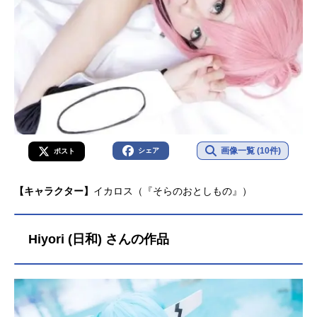
画像一覧 (10件)
シェア
ポスト
【キャラクター】
イカロス（『そらのおとしもの』）
Hiyori (日和) さんの作品