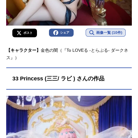
画像一覧 (10件)
シェア
ポスト
【キャラクター】
金色の闇（『To LOVEる -とらぶる- ダークネ
ス』）
33 Princess (三三/ ラビ ) さんの作品