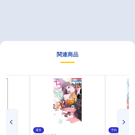
関連商品
通常
予約