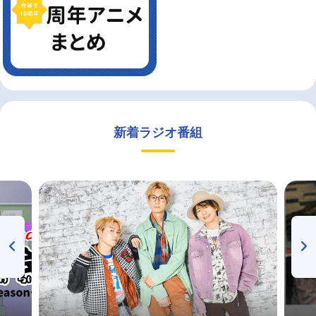
新着ラジオ番組