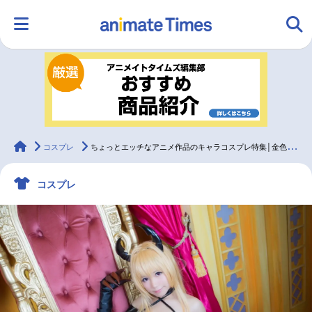
HOME
ランキング
アニメ
声優
ラジオ
みんなの声
グッズ
映画
animateTimes
コスプレ
ちょっとエッチなアニメ作品のキャラコスプレ特集│金色の闇、アスタロト、イカロスなど
コスプレ
マンガ・ラノベ
ゲーム・アプリ
音楽
コスプレ
2.5次元
配信・Vtuber
トレンド
無料マンガ
最新記事一覧
アニメ記事一覧
声優記事一覧