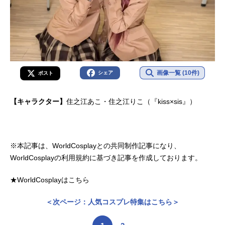
画像一覧 (10件)
シェア
ポスト
【キャラクター】
住之江あこ・住之江りこ（『kiss×sis』）
※本記事は、WorldCosplayとの共同制作記事になり、
WorldCosplayの利用規約に基づき記事を作成しております。
★WorldCosplayはこちら
＜次ページ：人気コスプレ特集はこちら＞