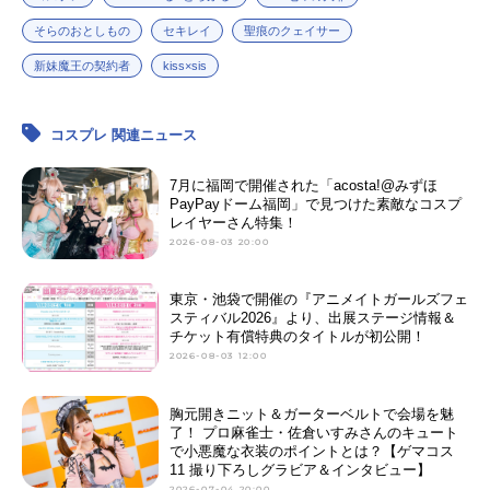
そらのおとしもの
セキレイ
聖痕のクェイサー
新妹魔王の契約者
kiss×sis
コスプレ 関連ニュース
7月に福岡で開催された「acosta!@みずほ
PayPayドーム福岡」で見つけた素敵なコスプ
レイヤーさん特集！
2026-08-03 20:00
東京・池袋で開催の『アニメイトガールズフェ
スティバル2026』より、出展ステージ情報＆
チケット有償特典のタイトルが初公開！
2026-08-03 12:00
胸元開きニット＆ガーターベルトで会場を魅
了！ プロ麻雀士・佐倉いすみさんのキュート
で小悪魔な衣装のポイントとは？【ゲマコス
11 撮り下ろしグラビア＆インタビュー】
2026-07-04 20:00