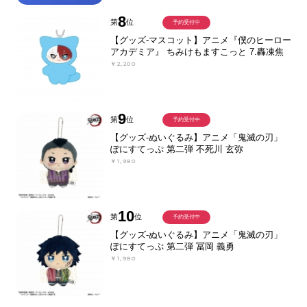
8
第
位
予約受付中
【グッズ-マスコット】アニメ『僕のヒーロー
アカデミア』 ちみけもますこっと 7.轟凍焦
￥2,200
9
第
位
予約受付中
【グッズ-ぬいぐるみ】アニメ「鬼滅の刃」
ぽにすてっぷ 第二弾 不死川 玄弥
￥1,980
10
第
位
予約受付中
【グッズ-ぬいぐるみ】アニメ「鬼滅の刃」
ぽにすてっぷ 第二弾 冨岡 義勇
￥1,980