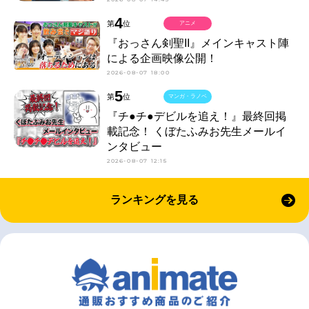
4
第
位
アニメ
『おっさん剣聖II』メインキャスト陣
による企画映像公開！
2026-08-07 18:00
5
第
位
マンガ・ラノベ
『チ●チ●デビルを追え！』最終回掲
載記念！ くぼたふみお先生メールイ
ンタビュー
2026-08-07 12:15
ランキングを見る