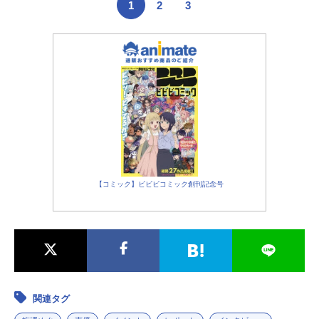
1
2
3
【コミック】ビビビコミック創刊記念号
関連タグ