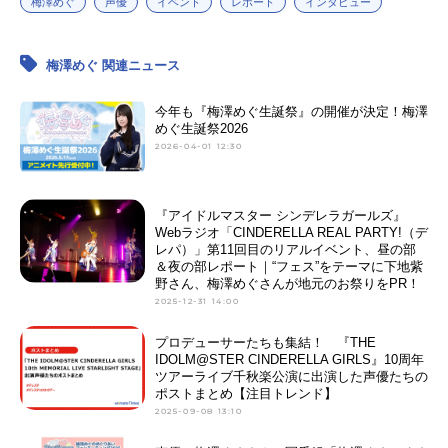
梅澤めぐ
声優
イベント
レポート
インタビュー
梅澤めぐ 関連ニュース
今年も『梅澤めぐ生誕祭』の開催が決定！梅澤
めぐ生誕祭2026
2026-04-01 12:30
『アイドルマスター シンデレラガールズ』
Webラジオ「CINDERELLA REAL PARTY!（デ
レパ）」第11回目のリアルイベント、昼の部
＆夜の部レポート｜“フェス”をテーマに下地紫
野さん、梅澤めぐさんが地元のお祭りをPR！
2025-12-31 14:00
プロデューサーたちも集結！ 『THE
IDOLM@STER CINDERELLA GIRLS』10周年
ツアーライブ千秋楽公演に出演した声優たちの
ポストまとめ【注目トレンド】
2025-09-08 13:10