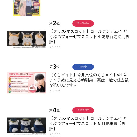
2
第
位
予約受付中
【グッズ-マスコット】ゴールデンカムイ ど
うぶつフォーゼマスコット 4.尾形百之助【再
販】
￥1,980
3
第
位
発売中
【くじメイト】今井文也のくじメイトVol.4～
チャラめに見える幼馴染、実は一途で独占欲
が強いんです～
￥1,100
4
第
位
予約受付中
【グッズ-マスコット】ゴールデンカムイ ど
うぶつフォーゼマスコット 5.月島軍曹【再
販】
￥1,980