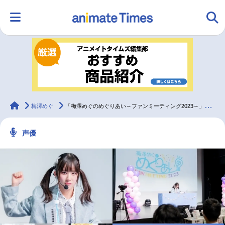
HOME
ランキング
アニメ
声優
ラジオ
みんなの声
グッズ
映画
animateTimes
梅澤めぐ
「梅澤めぐのめぐりあい～ファンミーティング2023～」イベントレポ＆インタビュー
声優
マンガ・ラノベ
ゲーム・アプリ
音楽
コスプレ
2.5次元
配信・Vtuber
トレンド
無料マンガ
最新記事一覧
アニメ記事一覧
声優記事一覧