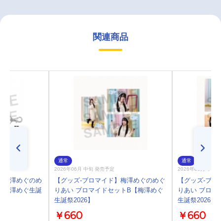
関連商品
通常
通常
2026年06月 中旬 発売予定
2026年06月 中旬
】梅澤めぐのめ
【グッズ-ブロマイド】梅澤めぐのめぐ
【グッズ-ブロ
【梅澤めぐ生誕
りあい ブロマイドセットB【梅澤めぐ
りあい ブロマ
生誕祭2026】
生誕祭2026】
￥660
￥660