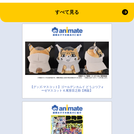
すべて見る
【グッズ-マスコット】ゴールデンカムイ どうぶつフォ
ーゼマスコット 4.尾形百之助【再販】