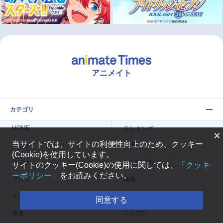
アニメイト
カテゴリ
HOME
ランキング
×
当サイトでは、サイトの利便性向上のため、クッキー
アニメ
声優
(Cookie)を使用しています。
ラジオ
みんなの声
サイトのクッキー(Cookie)の使用に関しては、
「クッキ
ーポリシー」
をお読みください。
グッズ
映画
マンガ・ラノベ
ゲーム・アプリ
同意する
音楽
コスプレ