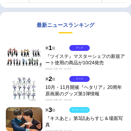
最新ニュースランキング
1
第
位
グッズ
『ツイステ』マスターシェフの新規ア
ート使用の商品が10/24発売
2026-08-07 12:50
2
第
位
グッズ
10月・11月開催『ヘタリア』20周年
原画展のグッズ第1弾情報
2026-08-07 18:00
3
第
位
マンガ・ラノベ
『キスあと』第3話あらすじ＆場面写
真
2026-08-07 14:45