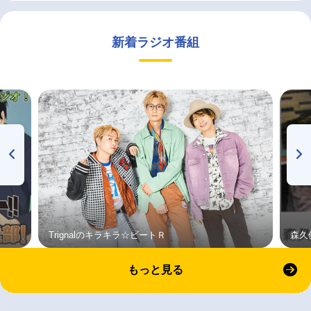
新着ラジオ番組
Trignalのキラキラ☆ビートＲ
森久
もっと見る