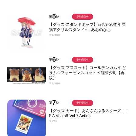
5
第
位
予約受付中
【グッズ-スタンドポップ】百合姫20周年展
箔アクリルスタンドE：あおのなち
￥2,200
6
第
位
予約受付中
【グッズ-マスコット】ゴールデンカムイ ど
うぶつフォーゼマスコット 6.鯉登少尉【再
販】
￥1,980
7
第
位
予約受付中
【グッズ-カード】あんさんぶるスターズ！！
P.A.shots!! Vol.7 Action
￥275