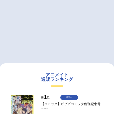
アニメイト
通販ランキング
1
第
位
発売中
【コミック】ビビビコミック創刊記念号
￥935