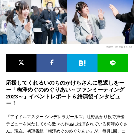
アニメ映画一覧
実写化映画一覧
今期アニメ曜日別一覧
春アニメ
夏アニメ
2023-12-26 19:00
秋アニメ
冬アニメ
男性声優/女性声優一覧
FOLLOW US
応援してくれるいのちのかけらさんに恩返しをー
ー「梅澤めぐのめぐりあい～ファンミーティング
2023～」イベントレポート＆終演後インタビュ
ー！
『アイドルマスター シンデレラガールズ』辻野あかり役で声優
デビューを果たしてから数々の作品に出演されている梅澤めぐさ
ん。現在、初冠番組「梅澤めぐのめぐりあい」が、毎月1回、ニ