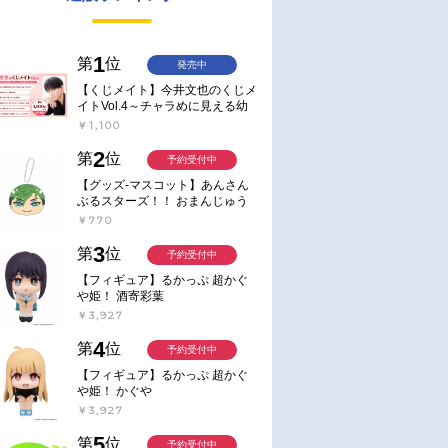
1
第
位
発売中
【くじメイト】今井文也のくじメ
イトVol.4～チャラめに見える幼
馴染、実は一途で独占欲が強いん
￥1,100
です～
2
第
位
予約受付中
【グッズ-マスコット】あんさん
ぶるスターズ！！ おまんじゅう
にぎにぎマスコット ねくすと2
￥770
Hbox
3
第
位
予約受付中
【フィギュア】るかっぷ 超かぐ
や姫！ 酒寄彩葉
￥3,927
4
第
位
予約受付中
【フィギュア】るかっぷ 超かぐ
や姫！ かぐや
￥3,927
5
第
位
予約受付中