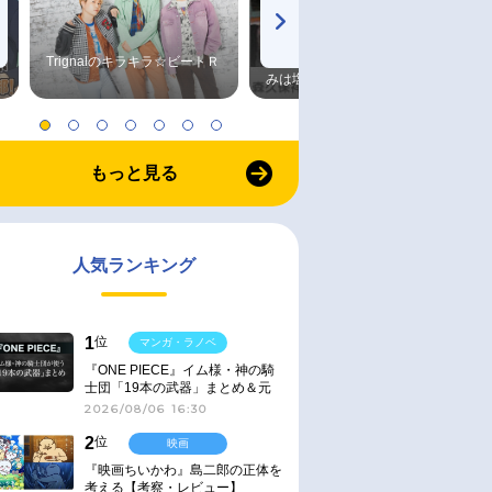
Trignalのキラキラ☆ビートＲ
森久保祥太郎×浪川大輔 つま
みは塩だけ
もっと見る
人気ランキング
1
位
マンガ・ラノベ
『ONE PIECE』イム様・神の騎
士団「19本の武器」まとめ＆元
ネタ
2026/08/06 16:30
2
位
映画
『映画ちいかわ』島二郎の正体を
考える【考察・レビュー】