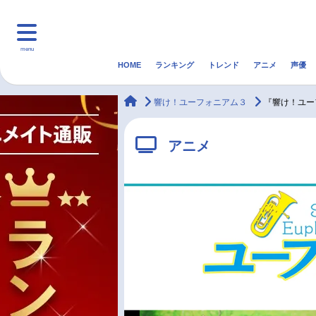
menu
HOME
ランキング
トレンド
アニメ
声優
HOME
ランキング
アニ
animateTimes
響け！ユーフォニアム３
『響け！ユー
マンガ・ラノベ
ゲーム・アプリ
音楽
アニメ
最新記事一覧
アニメ記事一覧
声優記事一覧