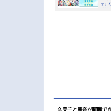
花：
ォ』
彩音
載第
櫻井
20
督：
ム』
ザイ
Eテ
器設
23
原睦
ール
督：
バー
太音楽
ニア
ィシ
日（
吹奏
す。
３』
テッ
人を
葉月
久美子と麗奈が喧嘩で
高坂