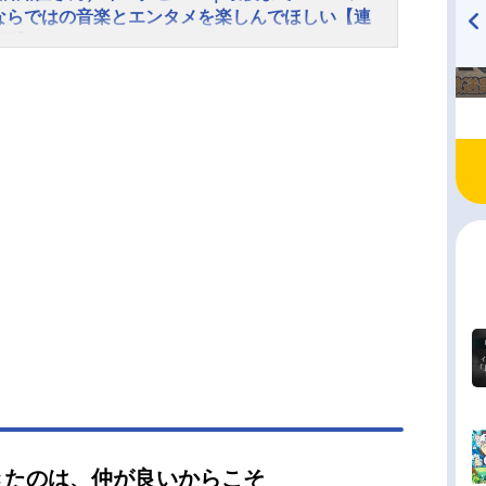
杉浦しおり釜屋すずめ：夏川椎菜上石弥生：松田
ならではの音楽とエンタメを楽しんでほしい【連
針谷佳穂：寺澤百花義井沙里：陶山恵実里滝昇：
6回】
孝宏スタッフ原作：武田綾乃監督：石原立也副監
TVアニメ『戦隊大失格』
ハイキュー!! 烏野高校放送部!
15年にスタートしたアニメ『響け！ユーフォニア
radio 大直会 2nd season
小川太一シリーズ構成：花田十輝キャラクターデ
の最終楽章として、2024年4月7日（日）からNHK
ン：池田晶子 池田和美総作画監督：池田和美楽
レにて放送中の『響け！ユーフォニアム３』。6月
定：髙橋博行楽器作画監督：太田稔美術監督：篠
日（日）に放送された第十二回では、吹奏楽コンク
雄３D美術：鵜ノ口穣二色彩設計：竹田明代撮影監
の全国大会に臨む北宇治高校吹奏楽部の演奏メン
髙尾一也３DCG監督：冨板紀宏音響監督：鶴岡陽
が決定。黄前久美子と黒江真由が競ったユーフォ
：松田彬人音...
ムのソロ奏者は、全部員の投票による覆面オーデ
ョンの結果、真由に決まりました。そして、6月30
日）放送の第十三回（最終回）では、北宇治高校
楽部にとって2年ぶりとなる全国大会が描かれま
アニメイトタイムズの『響け！ユーフォニアム
インタビュー連載企画の第6弾では、「北宇治カル
ト」が集結！ 第1期からメインキャラクターの4
演じてきた黄前久美子役・黒沢ともよさん、加藤
役・朝井彩加さん、川島緑輝役・豊田萌絵さん、
きたのは、仲が良いからこそ
麗奈役・安済知佳さんら「北宇治カルテット」