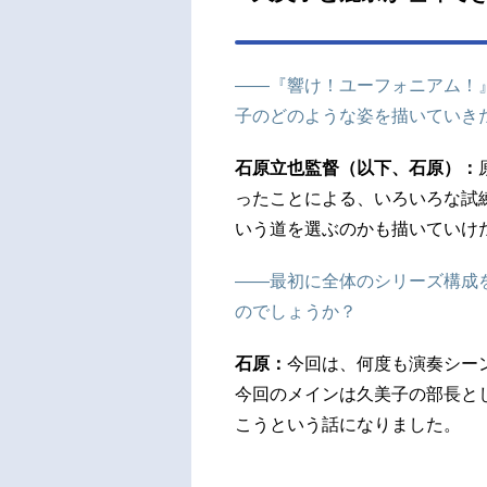
に、
ャラ
集大
――『響け！ユーフォニアム！
だき
子のどのような姿を描いていき
は、
３』も
石原立也監督（以下、石原）：
ったことによる、いろいろな試
いう道を選ぶのかも描いていけ
――最初に全体のシリーズ構成
のでしょうか？
石原：
今回は、何度も演奏シー
今回のメインは久美子の部長と
こうという話になりました。