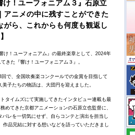
響け！ユーフォニアム３』石原立
｜アニメの中に残すことができた
ながら、これからも何度も観返し
回】
『響け！ユーフォニアム』の最終楽章として、2024年
されてきた『響け！ユーフォニアム３』。
13回で、全国吹奏楽コンクールでの金賞を目指して
久美子たちの物語は、大団円を迎えました。
イトタイムズにて実施してきたインタビュー連載も最
を務めてきた京都アニメーションの石原立也監督に、
タバレを一切気にせず、自らコンテと演出を担当し
や、作品完結に対する想いなどを語っていただきまし