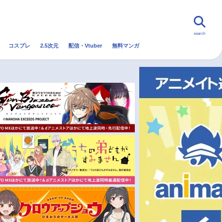
search
コスプレ
2.5次元
配信・Vtuber
無料マンガ
んなの声
グッズ
映画
・Vtuber
トレンド
無料マンガ
秋アニメ
冬アニメ