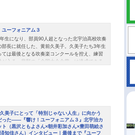
！ユーフォニアム３
3年生になり、部員90人超となった北宇治高校吹奏
の部長に就任した、黄前久美子。久美子たち3年生
っては最後となる吹奏楽コンクールを控え、練習
熱が入る。悲願の「全国大会金賞」は達成できる
？ 部長として踏み出した久美子、高校生活最後
い青春を描く！作品名響け！ユーフォニアム３放
態TVアニメシリーズ響け！ユーフォニアムスケジ
2024年4月7日（日）〜2024年6月30日（日）N
Eテレにて話数全13話キャスト黄前久美子：黒沢と
加藤葉月：朝井彩加川島緑輝：豊田萌絵高坂麗
は久美子にとって「特別じゃない人生」に向かう
安済知佳黒江真由：戸松遥塚本秀一：石谷春貴釜
だった――『響け！ユーフォニアム３』北宇治カ
ばめ：大橋彩香久石奏：雨宮天鈴木美玲：七瀬彩
ット（黒沢ともよさん×朝井彩加さん×豊田萌絵さ
木さつき：久野美咲月永求：土屋神葉剣崎梨々
安済知佳さん）インタビュー｜最後まで『ユーフ