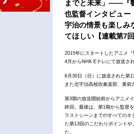
までと未来」――『
也監督インタビュー
宇治の情景も楽しみ
てほしい【連載第7
2015年にスタートしたアニメ
4月からNHK Eテレにて放送
6月30日（日）に放送された第
きた北宇治高校吹奏楽部、黄前
第3期の放送開始前からアニメ
終回。最後は、第1期から監督
ラストシーンまでのすべてのネ
た第13回のこだわりポイント
た。