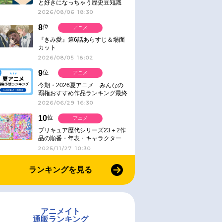
と好きになっちゃう歴史豆知識
2026/08/06 18:30
8
位
アニメ
『きみ愛』第6話あらすじ＆場面
カット
2026/08/05 18:02
9
位
アニメ
今期・2026夏アニメ みんなの
覇権おすすめ作品ランキング最終
結果発表！
2026/06/29 16:30
10
位
アニメ
プリキュア歴代シリーズ23＋2作
品の順番・年表・キャラクター
【2025年版】
2025/11/27 10:30
ランキングを見る
アニメイト
通販ランキング