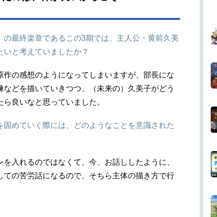
第12話までの振り返りや、1年生から3年生までキ
クターを演じてきた中で感じたこと、シリーズの
成となる第13話の見どころなどを語り合っていた
』の最終楽章であるこの3期では、主人公・黄前久美
ました。 前回の記事 久美子と麗奈のシーン
たいと考えていましたか？
しびれる展開だった――『響け！ユーフォニアム
残すところあと1話...
原作の感想のようになってしまいますが、部長にな
練などを描いていきつつ、（未来の）久美子がどう
たら良いなと思っていました。
を固めていく際には、どのようなことを意識された
ンを入れるのではなくて、今、お話ししたように、
しての苦労話になるので、そちら主体の描き方で行