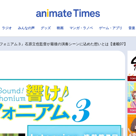
ラジオ
みんなの声
グッズ
映画
マンガ・ラノベ
ゲーム・アプリ
音楽
メ
声優
ラジオ
み
フォニアム３』石原立也監督が最後の演奏シーンに込めた想いとは【連載07】
コスプレ
2.5次元
配信
アニメ映画一覧
今期アニメ曜日別一覧
実写化映画一覧
春アニメ
男性声優/女性声優一覧
夏アニメ
FOLLOW US