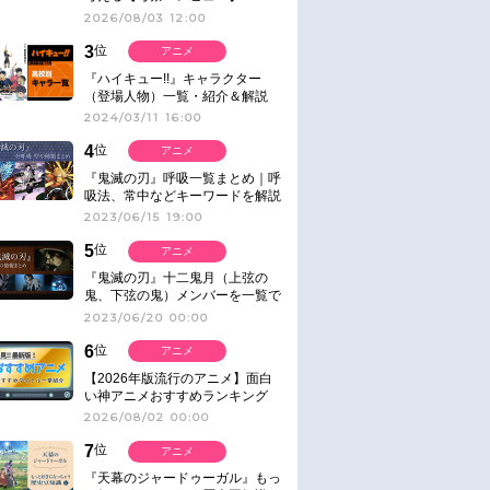
2026/08/03 12:00
3
位
アニメ
『ハイキュー!!』キャラクター
（登場人物）一覧・紹介＆解説
2024/03/11 16:00
4
位
アニメ
『鬼滅の刃』呼吸一覧まとめ｜呼
吸法、常中などキーワードを解説
2023/06/15 19:00
5
位
アニメ
『鬼滅の刃』十二鬼月（上弦の
鬼、下弦の鬼）メンバーを一覧で
紹介＆解説（登場鬼の情報まと
2023/06/20 00:00
め）
6
位
アニメ
【2026年版流行のアニメ】面白
い神アニメおすすめランキング
【名作・話題作】｜ジャンル別人
2026/08/02 00:00
気作品をピックアップ
7
位
アニメ
『天幕のジャードゥーガル』もっ