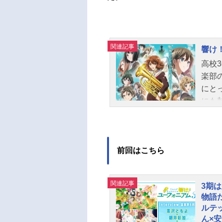
関連記事
響け
高校
楽部
にと
にも
のか
の熱
送形
前回はこちら
ュール
HK
もよ
関連記事
3期
奈：
物語
屋つ
ルテ
夏鈴
ん×