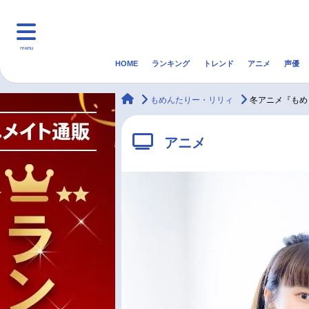
menu
HOME
ランキング
トレンド
アニメ
声優
HOME
ランキング
アニ
animateTimes
もめんたりー・リリィ
冬アニメ『もめ
マンガ・ラノベ
ゲーム・アプリ
音楽
アニメ
最新記事一覧
アニメ記事一覧
声優記事一覧