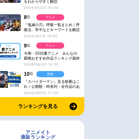
をわかりやすく解説
2024/05/23 00:00
8
位
アニメ
『鬼滅の刃』呼吸一覧まとめ｜呼
吸法、常中などキーワードを解説
2023/06/15 19:00
9
位
アニメ
今期・2026夏アニメ みんなの
覇権おすすめ作品ランキング最終
結果発表！
2026/06/29 16:30
10
位
映画
『スパイダーマン』見る順番はこ
れ！公開順・時系列・全作品のあ
らすじをまとめました
2026/03/02 17:00
ランキングを見る
アニメイト
通販ランキング