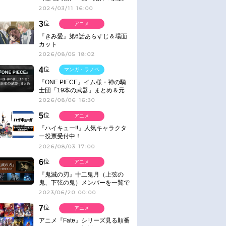
2024/03/11 16:00
3
位
アニメ
『きみ愛』第6話あらすじ＆場面
カット
2026/08/05 18:02
4
位
マンガ・ラノベ
『ONE PIECE』イム様・神の騎
士団「19本の武器」まとめ＆元
ネタ
2026/08/06 16:30
5
位
アニメ
『ハイキュー!!』人気キャラクタ
ー投票受付中！
2026/08/03 17:00
6
位
アニメ
『鬼滅の刃』十二鬼月（上弦の
鬼、下弦の鬼）メンバーを一覧で
紹介＆解説（登場鬼の情報まと
2023/06/20 00:00
め）
7
位
アニメ
アニメ『Fate』シリーズ見る順番