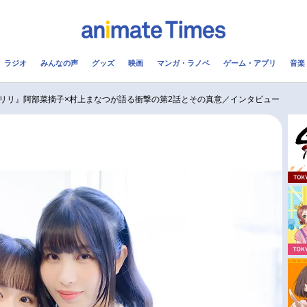
ラジオ
みんなの声
グッズ
映画
マンガ・ラノベ
ゲーム・アプリ
音楽
メ
声優
ラジオ
み
リリ』阿部菜摘子×村上まなつが語る衝撃の第2話とその真意／インタビュー
コスプレ
2.5次元
配信
アニメ映画一覧
今期アニメ曜日別一覧
実写化映画一覧
春アニメ
男性声優/女性声優一覧
夏アニメ
FOLLOW US