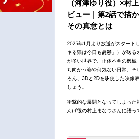
（河津ゆり役）×村
ビュー｜第2話で描
その真意とは
2025年1月より放送がスタート
キる猫は今日も憂鬱』）が送る
が多い世界で、正体不明の機械
ち向かう姿や何気ない日常、そ
ろん、3Dと2Dを駆使した映像
しょう。
衝撃的な展開となってしまった
んげ役の村上まなつさんに語っ