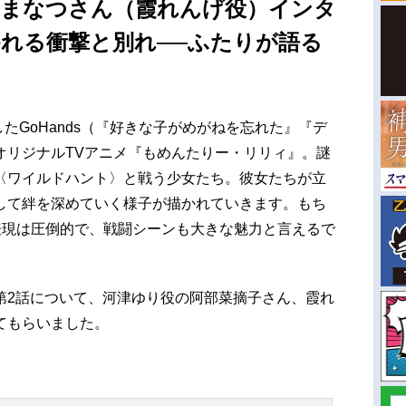
上まなつさん（霞れんげ役）インタ
かれる衝撃と別れ──ふたりが語る
したGoHands（『好きな子がめがねを忘れた』『デ
オリジナルTVアニメ『もめんたりー・リリィ』。謎
〈ワイルドハント〉と戦う少女たち。彼女たちが立
して絆を深めていく様子が描かれていきます。もち
表現は圧倒的で、戦闘シーンも大きな魅力と言えるで
第2話について、河津ゆり役の阿部菜摘子さん、霞れ
てもらいました。