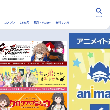
search
コスプレ
2.5次元
配信・Vtuber
無料マンガ
んなの声
グッズ
映画
・Vtuber
トレンド
無料マンガ
秋アニメ
冬アニメ