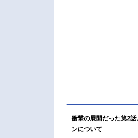
鈴木
進 
総作
田孝
督：中
衝撃の展開だった第2
ンについて