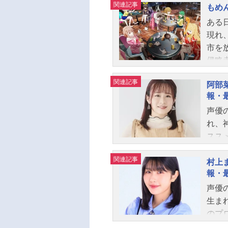
関連記事
もめ
ある
現れ
市を
侵略
た。
関連記事
阿部
の少
報・
日常
声優
世界
れ、
たち
スス
して
く。
関連記事
ケジュ
村上
報・
TOK
部菜
声優
山詩
生ま
咲耶
のプ
作：