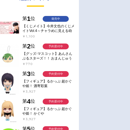
1
第
位
発売中
【くじメイト】今井文也のくじメ
イトVol.4～チャラめに見える幼
馴染、実は一途で独占欲が強いん
￥1,100
です～
2
第
位
予約受付中
【グッズ-マスコット】あんさん
ぶるスターズ！！ おまんじゅう
にぎにぎマスコット ねくすと2
￥770
Hbox
3
第
位
予約受付中
【フィギュア】るかっぷ 超かぐ
や姫！ 酒寄彩葉
￥3,927
4
第
位
予約受付中
【フィギュア】るかっぷ 超かぐ
や姫！ かぐや
￥3,927
5
第
位
予約受付中