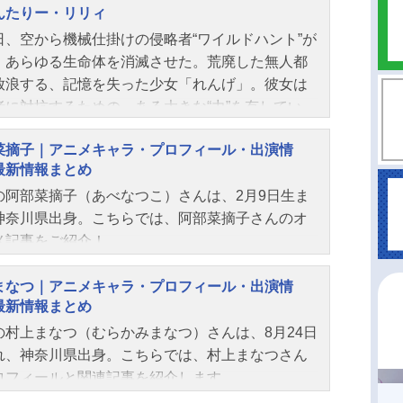
んたりー・リリィ
日、空から機械仕掛けの侵略者“ワイルドハント”が
、あらゆる生命体を消滅させた。荒廃した無人都
放浪する、記憶を失った少女「れんげ」。彼女は
者に対抗するための、ある大きな“力”を有してい
街を彷徨う中、れんげは自分と同じ“力”を持つ5人
菜摘子｜アニメキャラ・プロフィール・出演情
女と出会う。出会った仲間たちと日々過ごす中、
最新情報まとめ
を突如壊す侵略者と命がけで戦っていく。やがて
の阿部菜摘子（あべなつこ）さんは、2月9日生ま
の謎を追いかける中で、僅かに残った人類や家族
神奈川県出身。こちらでは、阿部菜摘子さんのオ
と再会した時、れんげは大きな謎に直面する。そ
メ記事をご紹介！
自身の持つ”力”にまつわる、大きな謎に迫ってい
作品名もめんたりー・リリィ放送形態TVアニメス
ール2025年1月2日(木）～2025年3月27日（木）
まなつ｜アニメキャラ・プロフィール・出演情
最新情報まとめ
YOMXほか話数全13話+1話キャスト河津ゆり：阿
摘子高台寺えりか：桜木つぐみ薄墨ひなげし：若
の村上まなつ（むらかみまなつ）さんは、8月24日
音霞れんげ：村上まなつ吉野さざんか：久野美咲
れ、神奈川県出身。こちらでは、村上まなつさん
あやめ：島袋美由利スタッフ原案：GoHands原
ロフィールと関連記事を紹介します。
GoHands×松竹総監督・キャラクターデザイン：