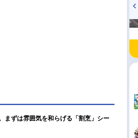
信吾コンセプトデザイナー：岸田隆宏監督：工藤
横峯克昌脚本：八薙玉造メカデザイン：大久保宏
高橋美紀のおんぷの気持ち
TVアニメ『戦隊大失格』
画監督：谷圭司 古田誠メインアニメーター：内
♪ in アニメイトタイムズ
radio 大直会 2nd season
行 大久保宏音響制作：グロービジョン音響監
島えんじ 村松...
話。まずは雰囲気を和らげる「割烹」シー