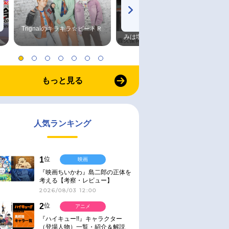
Trignalのキラキラ☆ビートＲ
森久保祥太郎×浪川大輔 つま
みは塩だけ
もっと見る
人気ランキング
1
位
映画
『映画ちいかわ』島二郎の正体を
考える【考察・レビュー】
2026/08/03 12:00
2
位
アニメ
『ハイキュー!!』キャラクター
（登場人物）一覧・紹介＆解説