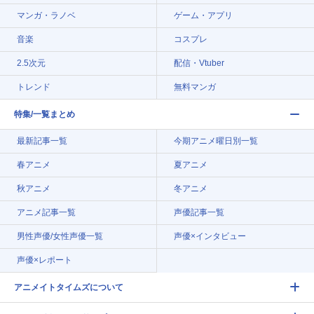
マンガ・ラノベ
ゲーム・アプリ
音楽
コスプレ
2.5次元
配信・Vtuber
トレンド
無料マンガ
特集/一覧まとめ
最新記事一覧
今期アニメ曜日別一覧
春アニメ
夏アニメ
秋アニメ
冬アニメ
アニメ記事一覧
声優記事一覧
男性声優/女性声優一覧
声優×インタビュー
声優×レポート
アニメイトタイムズについて