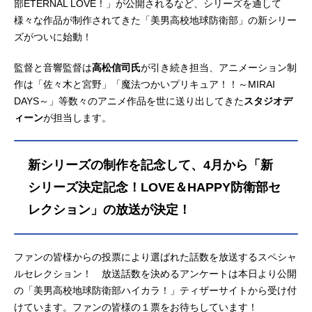
部ETERNAL LOVE！」が公開されるなど、シリーズを通して
様々な作品が制作されてきた「美男高校地球防衛部」の新シリー
ズがついに始動！
監督と音響監督は
高松信司氏
が引き続き担当、アニメーション制
作は「佐々木と宮野」「魔法つかいプリキュア！！～MIRAI
DAYS～」等数々のアニメ作品を世に送り出してきた
スタジオデ
ィーン
が担当します。
新シリーズの制作を記念して、4月から「新
シリーズ決定記念！LOVE＆HAPPY防衛部セ
レクション」の放送が決定！
ファンの皆様からの投票により選ばれた話数を放送するスペシャ
ルセレクション！ 放送話数を決めるアンケートは本日より公開
の「美男高校地球防衛部ハイカラ！」ティザーサイトから受け付
けています。ファンの皆様の１票をお待ちしています！