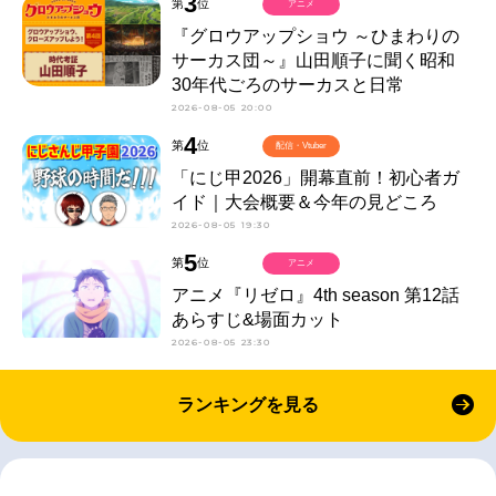
3
第
位
アニメ
『グロウアップショウ ～ひまわりの
サーカス団～』山田順子に聞く昭和
30年代ごろのサーカスと日常
2026-08-05 20:00
4
第
位
配信・Vtuber
「にじ甲2026」開幕直前！初心者ガ
イド｜大会概要＆今年の見どころ
2026-08-05 19:30
5
第
位
アニメ
アニメ『リゼロ』4th season 第12話
あらすじ&場面カット
2026-08-05 23:30
ランキングを見る