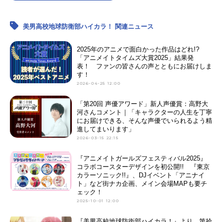
美男高校地球防衛部ハイカラ！ 関連ニュース
2025年のアニメで面白かった作品はどれ!?
「アニメイトタイムズ大賞2025」結果発
表！ ファンの皆さんの声とともにお届けしま
す！
2026-04-25 12:00
「第20回 声優アワード」新人声優賞：高野大
河さんコメント｜「キャラクターの人生を丁寧
にお届けできる、そんな声優でいられるよう精
進してまいります」
2026-03-15 22:15
『アニメイトガールズフェスティバル2025』
コラボコースターデザインを初公開!! 『東京
カラーソニック!!』、DJイベント「アニナイ
ト」など街ナカ企画、メイン会場MAPも要チ
ェック！
2025-10-01 12:00
『美男高校地球防衛部ハイカラ！』より、第拾