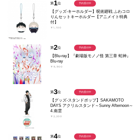
1
第
位
予約受付中
【グッズ-キーホルダー】呪術廻戦 ふわコロ
りんセットキーホルダー【アニメイト特典
付】
￥1,100
2
第
位
予約受付中
【Blu-ray】『劇場版モノノ怪 第三章 蛇神』
Blu-ray
￥9,900
3
第
位
予約受付中
【グッズ-スタンドポップ】SAKAMOTO
DAYS アクリルスタンド～Sunny Afternoon～
4.南雲
￥2,200
4
第
位
予約受付中