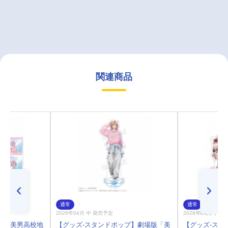
関連商品
通常
通常
2026年04月 中 発売予定
2026年04月 中 
版「美男高校地
【グッズ-スタンドポップ】劇場版「美
【グッズ-スタ