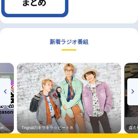
新着ラジオ番組
on
Trignalのキラキラ☆ビートＲ
森久