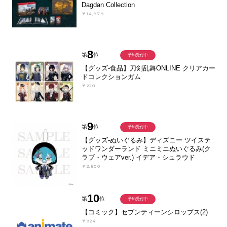
Dagdan Collection
￥14,979
8
第
位
予約受付中
【グッズ-食品】刀剣乱舞ONLINE クリアカー
ドコレクションガム
￥220
9
第
位
予約受付中
【グッズ-ぬいぐるみ】ディズニー ツイステ
ッドワンダーランド ミニミニぬいぐるみ(ク
ラブ・ウェアver.) イデア・シュラウド
￥2,500
10
第
位
予約受付中
【コミック】セブンティーンシロップス(2)
￥924