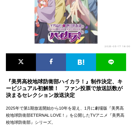
アニメ映画一覧
実写化映画一覧
今期アニメ曜日別一覧
春アニメ
夏アニメ
2025-03-17 18:00
秋アニメ
冬アニメ
男性声優/女性声優一覧
FOLLOW US
『美男高校地球防衛部ハイカラ！』制作決定、キ
ービジュアル初解禁！ ファン投票で放送話数が
決まるセレクション放送決定
2025年で第1期放送開始から10年を迎え、1月に劇場版『美男高
校地球防衛部ETERNAL LOVE！』を公開したTVアニメ『美男高
校地球防衛部』シリーズ。