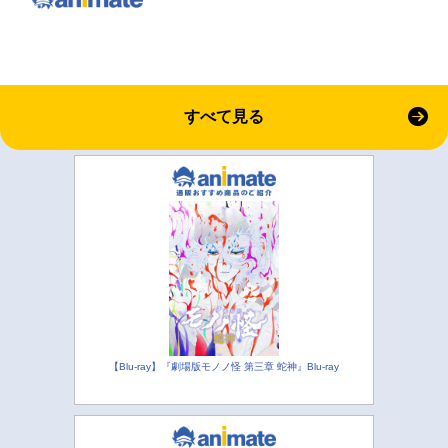
すべて見る
【Blu-ray】『劇場版モノノ怪 第三章 蛇神』Blu-ray