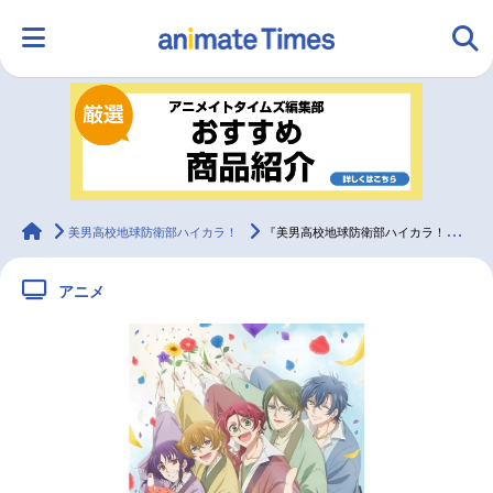
HOME
ランキング
アニメ
声優
ラジオ
みんなの声
グッズ
映画
animateTimes
美男高校地球防衛部ハイカラ！
『美男高校地球防衛部ハイカラ！』制作決定、キービジュアル初解禁！
アニメ
マンガ・ラノベ
ゲーム・アプリ
音楽
コスプレ
2.5次元
配信・Vtuber
トレンド
無料マンガ
最新記事一覧
アニメ記事一覧
声優記事一覧