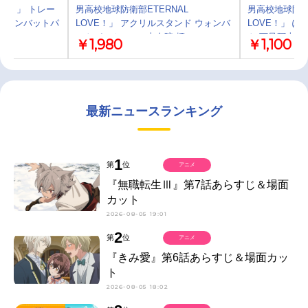
VE！」 トレー
男高校地球防衛部ETERNAL
男高校地球防衛部
 ウォンバットパ
LOVE！」 アクリルスタンド ウォンバ
LOVE！」 
ットパーカーver. 由布院 煙
ト 下呂阿古哉
￥1,980
￥1,100
最新ニュースランキング
1
第
位
アニメ
『無職転生Ⅲ』第7話あらすじ＆場面
カット
2026-08-05 19:01
2
第
位
アニメ
『きみ愛』第6話あらすじ＆場面カッ
ト
2026-08-05 18:02