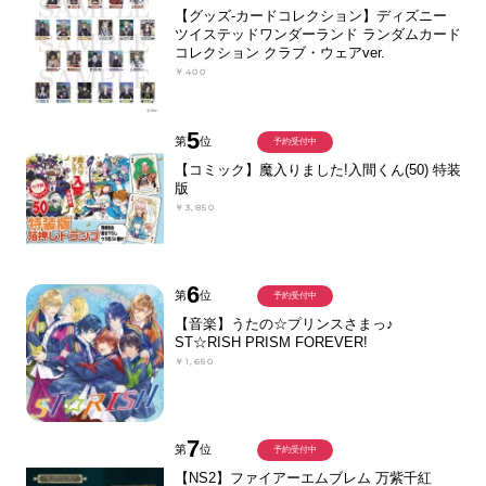
【グッズ-カードコレクション】ディズニー
ツイステッドワンダーランド ランダムカード
コレクション クラブ・ウェアver.
￥400
5
第
位
予約受付中
【コミック】魔入りました!入間くん(50) 特装
版
￥3,850
6
第
位
予約受付中
【音楽】うたの☆プリンスさまっ♪
ST☆RISH PRISM FOREVER!
￥1,650
7
第
位
予約受付中
【NS2】ファイアーエムブレム 万紫千紅