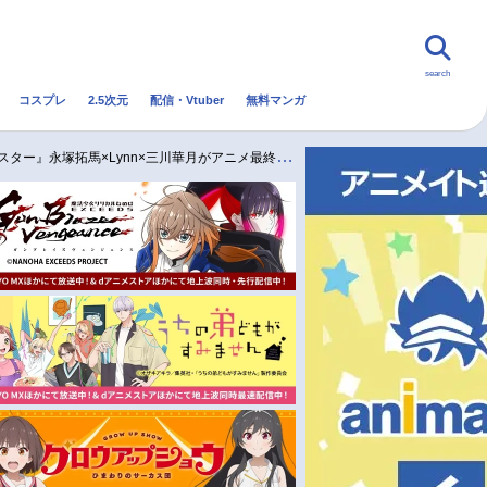
search
コスプレ
2.5次元
配信・Vtuber
無料マンガ
んなの声
グッズ
映画
永塚拓馬×Lynn×三川華月がアニメ最終回に向けた見どころを語る／インタビュー
・Vtuber
トレンド
無料マンガ
秋アニメ
冬アニメ