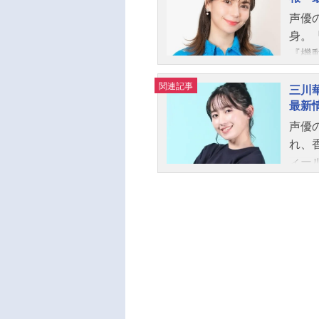
実マ
声優
でも
身。
た！
『機
ト！
ラン
最強
関連記事
ます
三川
冒険
最新
事を
す冒
声優
実マ
れ、
食べ
ィー
メスケ
（火）