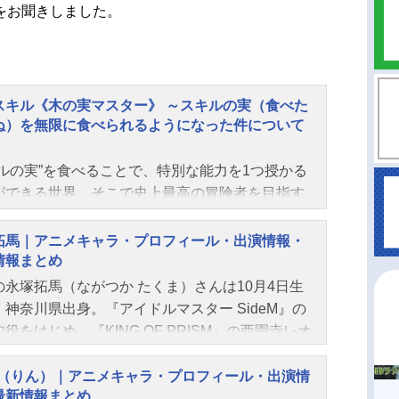
をお聞きしました。
スキル《木の実マスター》 ～スキルの実（食べた
ぬ）を無限に食べられるようになった件について
キルの実”を食べることで、特別な能力を1つ授かる
ができる世界。そこで史上最高の冒険者を目指す
・ライトが手に入れたのは、戦闘能力皆無、木の
培に特化した外れスキル《木の実マスター》だっ
拓馬｜アニメキャラ・プロフィール・出演情報・
…。“スキルの実”はふたたび食べると必ず死ぬた
情報まとめ
やり直しはできない。一方、「一緒に冒険者にな
の永塚拓馬（ながつか たくま）さんは10月4日生
と約束した幼馴染・レーナは史上最速でSランクに
、神奈川県出身。『アイドルマスター SideM』の
、差が開いていく。農作業と剣の修行に打ち込む
役をはじめ、『KING OF PRISM』の西園寺レオ
を送るライトだがある日偶然、2つ目の“スキルの
ど、人気作品のキャラクターを演じています。こ
を食べてしまい――「なんで死んでないん
では、永塚拓馬さんのオススメ記事をご紹介！
nn（りん）｜アニメキャラ・プロフィール・出演情
…！？」死亡フラグを回避したライトは、《木の
最新情報まとめ