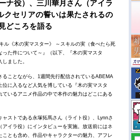
レーナ役）、三川華月さん（アイラ
ルクセリアの誓いは果たされるの
た見どころを語る
キル《木の実マスター》 ～スキルの実（食べたら死
なった件について～』（以下、『木の実マスタ
入しました。
ることながら、1週間先行配信されているABEMA
上位に入るなど人気を博している『木の実マスタ
れているアニメ作品の中で本作の魅力はどこにある
ャストである永塚拓馬さん（ライト役）、Lynnさ
（アイラ役）にインタビューを実施。放送前にはネ
たことも含め、作品やキャラクターの魅力、アフレ