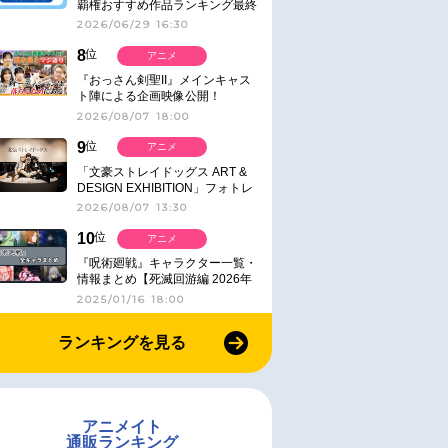
覇権おすすめ作品ランキング最終
結果発表！
2026/06/29 16:30
8
位
アニメ
『おっさん剣聖II』メインキャス
ト陣による企画映像公開！
2026/08/07 18:00
9
位
アニメ
「文豪ストレイドッグス ART &
DESIGN EXHIBITION」フォトレ
ポート
2026/08/07 13:30
10
位
アニメ
『呪術廻戦』キャラクター一覧・
情報まとめ【死滅回游編 2026年
1月放送】
2025/01/16 18:00
ランキングを見る
アニメイト
通販ランキング