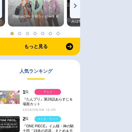
Trignalのキラキラ☆ビートＲ
森久保祥太郎×浪川大輔 つま
みは塩だけ
もっと見る
人気ランキング
1
位
アニメ
『たんプリ』第28話あらすじ＆
場面カット
2026/08/08 12:00
2
位
マンガ・ラノベ
『ONE PIECE』イム様・神の騎
士団「19本の武器」まとめ＆元