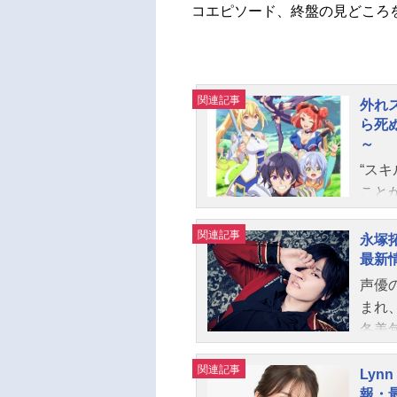
コエピソード、終盤の見どころ
関連記事
外れ
ら死
～
“ス
こと
少年
関連記事
実栽
永塚
た…
最新
め、
声優
る」
まれ
なり
冬美旬
日々
役な
実”
関連記事
ちら
Ly
だ…
報・