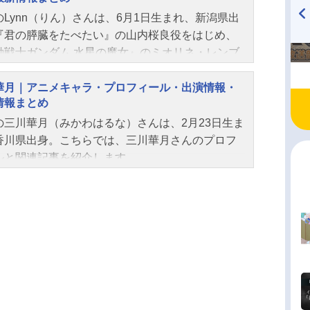
スター》の真の力を知ることになる。それは何回
のLynn（りん）さんは、6月1日生まれ、新潟県出
“スキルの実”を食べられるという驚愕の能力だっ
『君の膵臓をたべたい』の山内桜良役をはじめ、
TVアニメ『戦隊大失格』
ハイキュー!! 烏野高校放送部!
食べるたびに能力が無限追加されるハイパーチー
radio 大直会 2nd season
動戦士ガンダム 水星の魔女』のミオリネ・レンブ
！最下位スキルは最上位スキルだったのだ！！！
役など、人気作品のキャラクターを多く演じてい
へのサクセスファンタジーが、待望のアニメ化！
。こちらでは、Lynnさんのプロフィールと関連記
華月｜アニメキャラ・プロフィール・出演情報・
者になれないと言われた男による、歴史に名を残
情報まとめ
紹介します。
険が、いま始まる……！作品名外れスキル《木の
の三川華月（みかわはるな）さんは、2月23日生ま
スター》～スキルの実（食べたら死ぬ）を無限に
香川県出身。こちらでは、三川華月さんのプロフ
られるようになった件について～放送形態TVアニ
ルと関連記事を紹介します。
ジュール2025年1月7日（火）～2025年3月25日
TOKYOMX・BSフジほか話...