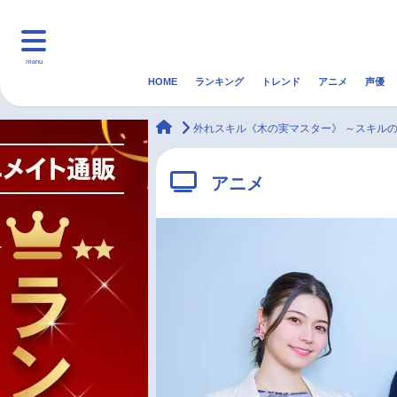
menu
HOME
ランキング
トレンド
アニメ
声優
HOME
ランキング
アニ
animateTimes
外れスキル《木の実マスター》 ～スキル
マンガ・ラノベ
ゲーム・アプリ
音楽
アニメ
最新記事一覧
アニメ記事一覧
声優記事一覧