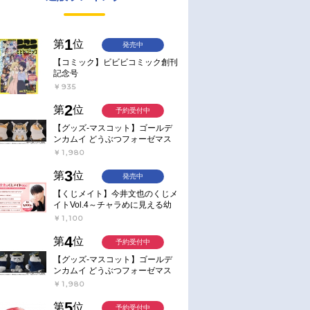
1
第
位
発売中
【コミック】ビビビコミック創刊
記念号
￥935
2
第
位
予約受付中
【グッズ-マスコット】ゴールデ
ンカムイ どうぶつフォーゼマス
コット 4.尾形百之助【再販】
￥1,980
3
第
位
発売中
【くじメイト】今井文也のくじメ
イトVol.4～チャラめに見える幼
馴染、実は一途で独占欲が強いん
￥1,100
です～
4
第
位
予約受付中
【グッズ-マスコット】ゴールデ
ンカムイ どうぶつフォーゼマス
コット 5.月島軍曹【再販】
￥1,980
5
第
位
予約受付中