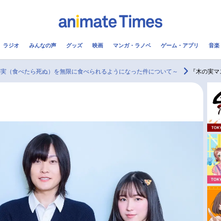
ラジオ
みんなの声
グッズ
映画
マンガ・ラノベ
ゲーム・アプリ
音楽
メ
声優
ラジオ
み
の実（食べたら死ぬ）を無限に食べられるようになった件について～
『木の実マスター』
コスプレ
2.5次元
配信
アニメ映画一覧
今期アニメ曜日別一覧
実写化映画一覧
春アニメ
男性声優/女性声優一覧
夏アニメ
FOLLOW US