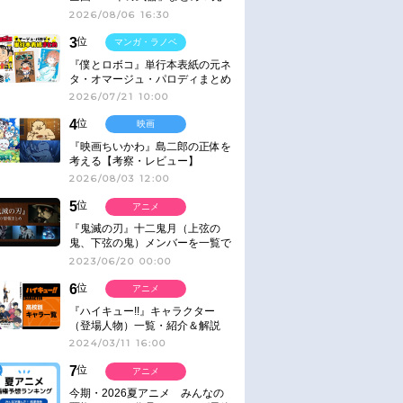
ネタ
2026/08/06 16:30
3
位
マンガ・ラノベ
『僕とロボコ』単行本表紙の元ネ
タ・オマージュ・パロディまとめ
2026/07/21 10:00
4
位
映画
『映画ちいかわ』島二郎の正体を
考える【考察・レビュー】
2026/08/03 12:00
5
位
アニメ
『鬼滅の刃』十二鬼月（上弦の
鬼、下弦の鬼）メンバーを一覧で
紹介＆解説（登場鬼の情報まと
2023/06/20 00:00
め）
6
位
アニメ
『ハイキュー!!』キャラクター
（登場人物）一覧・紹介＆解説
2024/03/11 16:00
7
位
アニメ
今期・2026夏アニメ みんなの