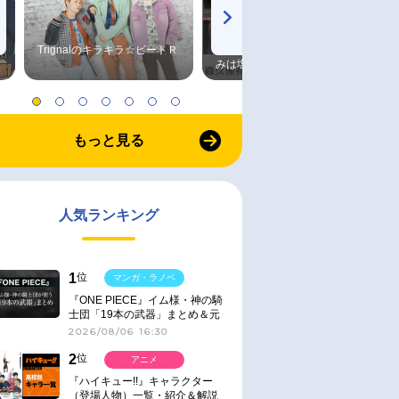
Trignalのキラキラ☆ビートＲ
森久保祥太郎×浪川大輔 つま
みは塩だけ
もっと見る
人気ランキング
1
位
マンガ・ラノベ
『ONE PIECE』イム様・神の騎
士団「19本の武器」まとめ＆元
ネタ
2026/08/06 16:30
2
位
アニメ
『ハイキュー!!』キャラクター
（登場人物）一覧・紹介＆解説