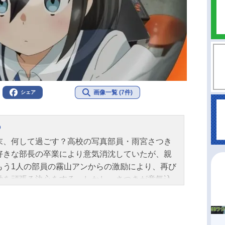
画像一覧 (7件)
シェア
o
末、何して過ごす？高校の写真部員・雨宮さつき
好きな部長の卒業により意気消沈していたが、親
もう1人の部員の霧山アンからの激励により、再び
動を頑張る決心をする。しかし、さつきが意気込
オークションで購入した360°カメラが届かない。
が出品者を調べると学校のすぐ傍に住んでいるら
……。さつきとアンが出品者の住所を訪れるとそ