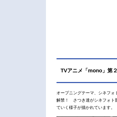
こに
会い
を受
併し
るこ
スケジ
（土）
さつ
かる
先生
タイ
TVアニメ「mono」第
太助
シリ
正信
オープニングテーマ、シネフォ
督：荻
解禁！ さつき達がシネフォト
ていく様子が描かれています。