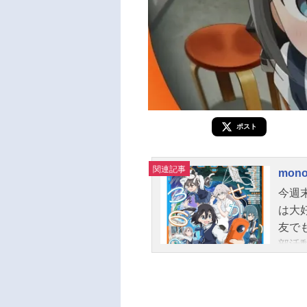
ポスト
関連記事
mon
今週
は大
友で
部活
んで
アン
しい