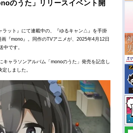
onoのうた」リリースイベント開
ャラット』にて連載中の、『ゆるキャン△』を手掛
画『mono』。同作のTVアニメが、2025年4月12日
放送中です。
らにキャラソンアルバム「monoのうた」発売を記念し
決定しました。