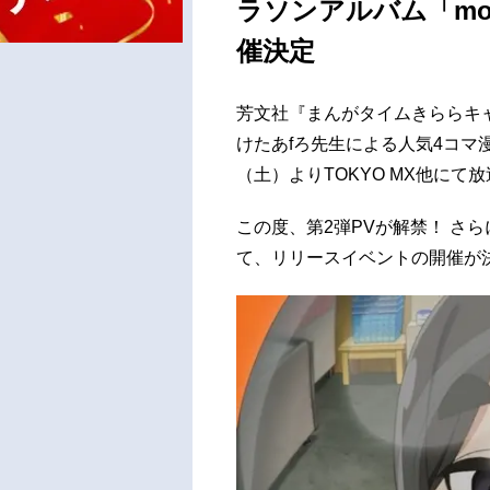
ラソンアルバム「m
催決定
芳文社『まんがタイムきららキ
けたあfろ先生による人気4コマ漫
（土）よりTOKYO MX他にて
この度、第2弾PVが解禁！ さ
て、リリースイベントの開催が