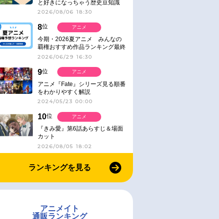
と好きになっちゃう歴史豆知識
2026/08/06 18:30
8
位
アニメ
今期・2026夏アニメ みんなの
覇権おすすめ作品ランキング最終
結果発表！
2026/06/29 16:30
9
位
アニメ
アニメ『Fate』シリーズ見る順番
をわかりやすく解説
2024/05/23 00:00
10
位
アニメ
『きみ愛』第6話あらすじ＆場面
カット
2026/08/05 18:02
ランキングを見る
アニメイト
通販ランキング