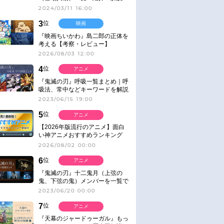
2024/03/11 16:00
3
位
映画
『映画ちいかわ』島二郎の正体を
考える【考察・レビュー】
2026/08/03 12:00
4
位
アニメ
『鬼滅の刃』呼吸一覧まとめ｜呼
吸法、常中などキーワードを解説
2023/06/15 19:00
5
位
アニメ
【2026年版流行のアニメ】面白
い神アニメおすすめランキング
【名作・話題作】｜ジャンル別人
2026/08/02 00:00
気作品をピックアップ
6
位
アニメ
『鬼滅の刃』十二鬼月（上弦の
鬼、下弦の鬼）メンバーを一覧で
紹介＆解説（登場鬼の情報まと
2023/06/20 00:00
め）
7
位
アニメ
『天幕のジャードゥーガル』もっ