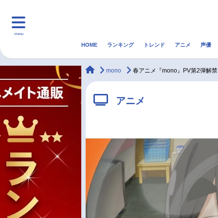
menu
HOME
ランキング
トレンド
アニメ
声優
HOME
ランキング
アニ
animateTimes
mono
春アニメ『mono』PV第2弾
マンガ・ラノベ
ゲーム・アプリ
音楽
アニメ
最新記事一覧
アニメ記事一覧
声優記事一覧