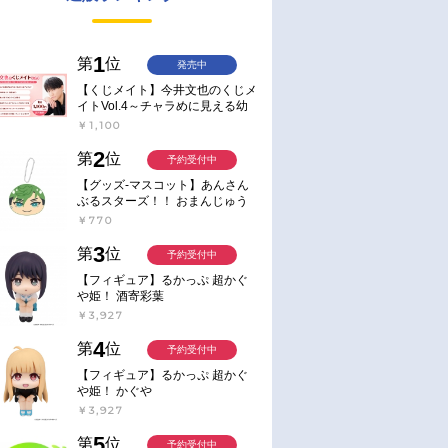
1
第
位
発売中
【くじメイト】今井文也のくじメ
イトVol.4～チャラめに見える幼
馴染、実は一途で独占欲が強いん
￥1,100
です～
2
第
位
予約受付中
【グッズ-マスコット】あんさん
ぶるスターズ！！ おまんじゅう
にぎにぎマスコット ねくすと2
￥770
Hbox
3
第
位
予約受付中
【フィギュア】るかっぷ 超かぐ
や姫！ 酒寄彩葉
￥3,927
4
第
位
予約受付中
【フィギュア】るかっぷ 超かぐ
や姫！ かぐや
￥3,927
5
第
位
予約受付中