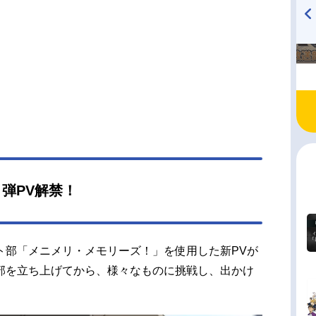
は駄菓子屋が。2人はそこで漫画家の秋山春乃と出
、「マンガのモデルになって欲しい」という依頼
TVアニメ『戦隊大失格』
ハイキュー!! 烏野高校放送部!
ける。元映画研究部の敷島桜子を加え写真部と合
radio 大直会 2nd season
た「シネフォト研究部」は、春乃の取材に協力す
とになるが……？作品名mono放送形態TVアニメ
ュール2025年4月12日（土）〜2025年6月28日
TOKYOMX・BS11ほか話数全12話キャスト雨宮
き：三川華月霧山アン：古賀葵敷島桜子：遠野ひ
秋山春乃：上田麗奈駒田華子：河瀬茉希クロクマ
：羊宮妃那スタッフ原作：あfろ（芳文社『まんが
ムきららキャラット』）COMMENT監督：愛敬亮
２弾PV解禁！
監督：諸冨直也キャラクターデザイン：宮原拓也
ーズ構成：米内山陽子美術監督：藤井里咲 野村
色彩監督：小松さくらCG監督：小川耕平撮影監
ト部「メニメリ・メモリーズ！」を使用した新PVが
原猛夫編集：柳圭介音...
部を立ち上げてから、様々なものに挑戦し、出かけ