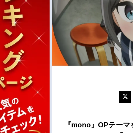
『mono』OPテー