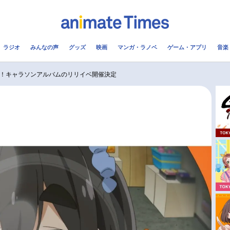
ラジオ
みんなの声
グッズ
映画
マンガ・ラノベ
ゲーム・アプリ
音楽
メ
声優
ラジオ
み
解禁！キャラソンアルバムのリリイベ開催決定
コスプレ
2.5次元
配信
アニメ映画一覧
今期アニメ曜日別一覧
実写化映画一覧
春アニメ
男性声優/女性声優一覧
夏アニメ
FOLLOW US