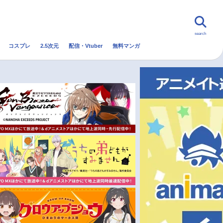
search
コスプレ
2.5次元
配信・Vtuber
無料マンガ
んなの声
グッズ
映画
・Vtuber
トレンド
無料マンガ
秋アニメ
冬アニメ