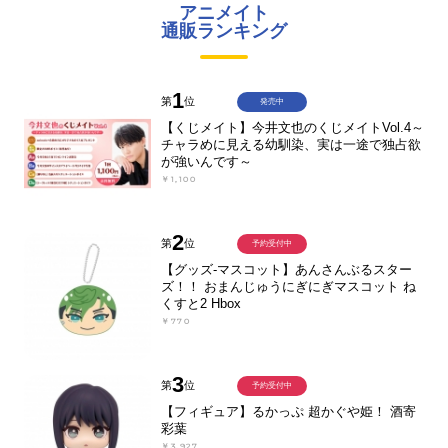
アニメイト
通販ランキング
1
第
位
発売中
【くじメイト】今井文也のくじメイトVol.4～
チャラめに見える幼馴染、実は一途で独占欲
が強いんです～
￥1,100
2
第
位
予約受付中
【グッズ-マスコット】あんさんぶるスター
ズ！！ おまんじゅうにぎにぎマスコット ね
くすと2 Hbox
￥770
3
第
位
予約受付中
【フィギュア】るかっぷ 超かぐや姫！ 酒寄
彩葉
￥3,927