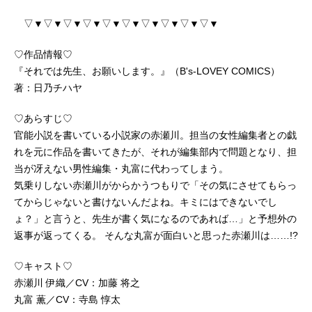
▽▼▽▼▽▼▽▼▽▼▽▼▽▼▽▼▽▼▽▼
♡作品情報♡
『それでは先生、お願いします。』（B's-LOVEY COMICS）
著：日乃チハヤ
♡あらすじ♡
官能小説を書いている小説家の赤瀬川。担当の女性編集者との戯
れを元に作品を書いてきたが、それが編集部内で問題となり、担
当が冴えない男性編集・丸富に代わってしまう。
気乗りしない赤瀬川がからかうつもりで「その気にさせてもらっ
てからじゃないと書けないんだよね。キミにはできないでし
ょ？」と言うと、先生が書く気になるのであれば…」と予想外の
返事が返ってくる。 そんな丸富が面白いと思った赤瀬川は……!?
♡キャスト♡
赤瀬川 伊織／CV：加藤 将之
丸富 薫／CV：寺島 惇太