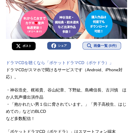
画像一覧 (6件)
シェア
ポスト
ドラマCDを聴くなら「ポケットドラマCD（ポケドラ）」
ドラマCDがスマホで聞けるサービスです（Android、iPhone対
応）。
・神谷浩史、梶裕貴、谷山紀章、下野紘、島﨑信長、古川慎 ほ
か人気声優出演作品
・「抱かれたい男１位に脅されています。」「男子高校生、はじ
めての」などのBLCD
など多数配信！
「ポケットドラマCD（ポケドラ）」はスマートフォン端末