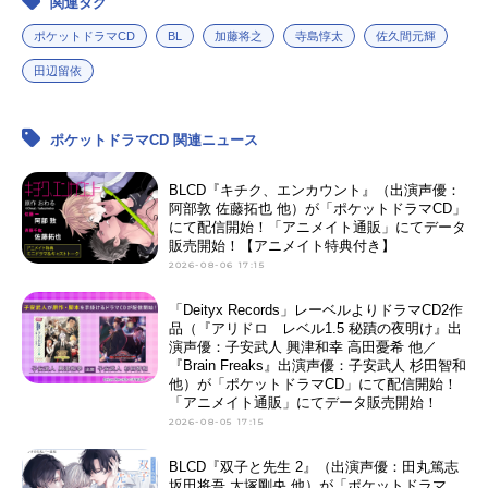
関連タグ
ポケットドラマCD
BL
加藤将之
寺島惇太
佐久間元輝
田辺留依
ポケットドラマCD 関連ニュース
BLCD『キチク、エンカウント』（出演声優：
阿部敦 佐藤拓也 他）が「ポケットドラマCD」
にて配信開始！「アニメイト通販」にてデータ
販売開始！【アニメイト特典付き】
2026-08-06 17:15
「Deityx Records」レーベルよりドラマCD2作
品（『アリドロ レベル1.5 秘蹟の夜明け』出
演声優：子安武人 興津和幸 高田憂希 他／
『Brain Freaks』出演声優：子安武人 杉田智和
他）が「ポケットドラマCD」にて配信開始！
「アニメイト通販」にてデータ販売開始！
2026-08-05 17:15
BLCD『双子と先生 2』（出演声優：田丸篤志
坂田将吾 大塚剛央 他）が「ポケットドラマ