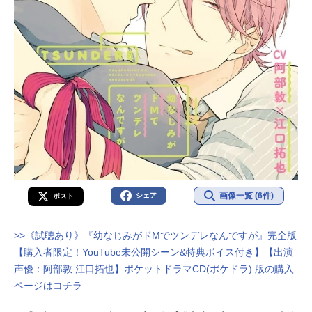
画像一覧 (6件)
シェア
ポスト
>>《試聴あり》『幼なじみがドMでツンデレなんですが』完全版
【購入者限定！YouTube未公開シーン&特典ボイス付き】【出演
声優：阿部敦 江口拓也】ポケットドラマCD(ポケドラ) 版の購入
ページはコチラ