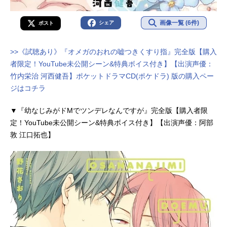
画像一覧 (6件)
シェア
ポスト
>>《試聴あり》『オメガのおれの嘘つきくすり指』完全版【購入
者限定！YouTube未公開シーン&特典ボイス付き】【出演声優：
竹内栄治 河西健吾】ポケットドラマCD(ポケドラ) 版の購入ペー
ジはコチラ
▼『幼なじみがドMでツンデレなんですが』完全版【購入者限
定！YouTube未公開シーン&特典ボイス付き】【出演声優：阿部
敦 江口拓也】