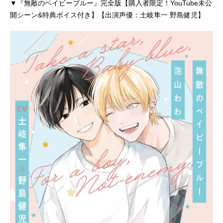
▼『無敵のベイビーブルー』完全版【購入者限定！YouTube未公
開シーン&特典ボイス付き】【出演声優：土岐隼一 野島健児】