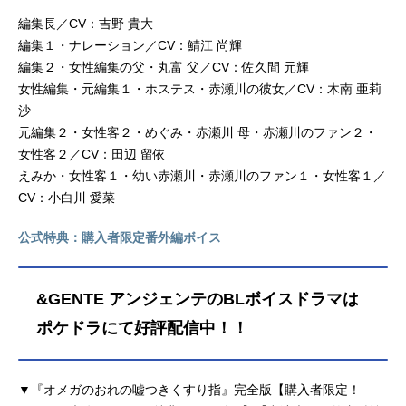
編集長／CV：吉野 貴大
編集１・ナレーション／CV：鯖江 尚輝
編集２・女性編集の父・丸富 父／CV：佐久間 元輝
女性編集・元編集１・ホステス・赤瀬川の彼女／CV：木南 亜莉
沙
元編集２・女性客２・めぐみ・赤瀬川 母・赤瀬川のファン２・
女性客２／CV：田辺 留依
えみか・女性客１・幼い赤瀬川・赤瀬川のファン１・女性客１／
CV：小白川 愛菜
公式特典：購入者限定番外編ボイス
&GENTE アンジェンテのBLボイスドラマは
ポケドラにて好評配信中！！
▼『オメガのおれの嘘つきくすり指』完全版【購入者限定！