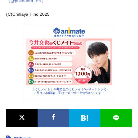
（@pokedora_PR）
(C)Chihaya Hino 2025
【くじメイト】今井文也のくじメイトVol.4～チャラめ
に見える幼馴染、実は一途で独占欲が強いんです～