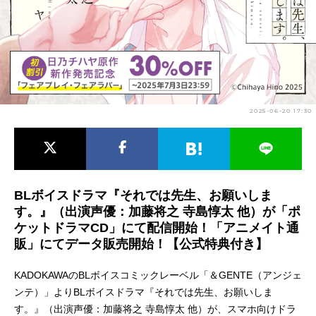
アニメ映画一覧
実写化映画一覧
今期アニメ曜日別一覧
春アニメ
夏アニメ
2025-06-20 17:30
秋アニメ
冬アニメ
男性声優/女性声優一覧
FOLLOW US
BLボイスドラマ『それでは先生、お願いしま
す。』（出演声優：加藤将之 寺島惇太 他）が「ポ
ケットドラマCD」にて配信開始！「アニメイト通
販」にてデータ販売開始！【公式特典付き】
KADOKAWAのBLボイスコミックレーベル「＆GENTE（アンジェ
ンテ）」よりBLボイスドラマ『それでは先生、お願いしま
す。』（出演声優：加藤将之 寺島惇太 他）が、スマホ向けドラ