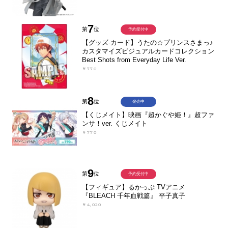
7
第
位
予約受付中
【グッズ-カード】うたの☆プリンスさまっ♪
カスタマイズビジュアルカードコレクション
Best Shots from Everyday Life Ver.
￥770
8
第
位
発売中
【くじメイト】映画『超かぐや姫！』超ファ
ンサ！ver. くじメイト
￥770
9
第
位
予約受付中
【フィギュア】るかっぷ TVアニメ
『BLEACH 千年血戦篇』 平子真子
￥4,020