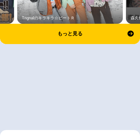
Trignalのキラキラ☆ビートＲ
森久
もっと見る