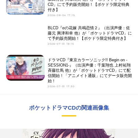
CD」にて予約販売開始！【ポケドラ限定特典
付き】
2026-08-04 17:15
BLCD『αの花嫁 共鳴恋情２』（出演声優：佐
藤元 興津和幸 他）が「ポケットドラマCD」に
て予約販売開始！【ポケドラ限定特典付き】
2026-07-31 18:15
ドラマCD『東京カラーソニック!! Begin on -
SESSION1-』（出演声優：千葉翔也 上村祐翔
斉藤壮馬 他）が「ポケットドラマCD」にて配
信開始！「アニメイト通販」にてデータ販売開
始！
2026-07-31 17:30
ポケットドラマCDの関連画像集