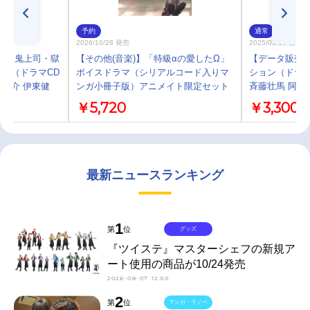
予約
通常
2026/10/28 発売
2025/03/10 発売
D「鬼上司・獄
【その他(音楽)】「特級αの愛したΩ」
【データ販売
」（ドラマCD
ボイスドラマ（シリアルコード入りマ
ション（ドラマ
悠介 伊東健
ンガ小冊子版）アニメイト限定セット
斉藤壮馬 阿座
￥5,720
￥3,300
最新ニュースランキング
1
第
位
グッズ
『ツイステ』マスターシェフの新規ア
ート使用の商品が10/24発売
2026-08-07 12:50
2
第
位
マンガ・ラノベ