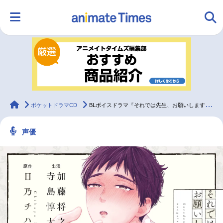
HOME
ランキング
アニメ
声優
ラジオ
みんなの声
グッズ
映画
animateTimes
ポケットドラマCD
BLボイスドラマ『それでは先生、お願いします。』（出演声優：加藤将之 寺島惇太 他）が配信・データ販売開始！【公式特典付き】
声優
マンガ・ラノベ
ゲーム・アプリ
音楽
コスプレ
2.5次元
配信・Vtuber
トレンド
無料マンガ
最新記事一覧
アニメ記事一覧
声優記事一覧