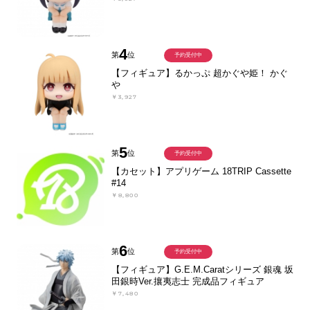
4
第
位
予約受付中
【フィギュア】るかっぷ 超かぐや姫！ かぐ
や
￥3,927
5
第
位
予約受付中
【カセット】アプリゲーム 18TRIP Cassette
#14
￥8,800
6
第
位
予約受付中
【フィギュア】G.E.M.Caratシリーズ 銀魂 坂
田銀時Ver.攘夷志士 完成品フィギュア
￥7,480