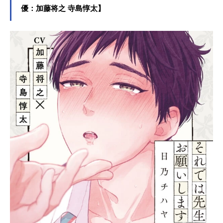
優：加藤将之 寺島惇太】