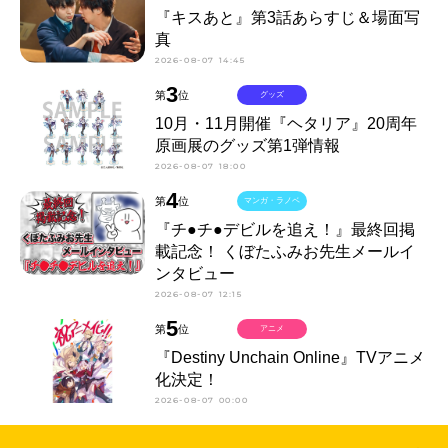
『キスあと』第3話あらすじ＆場面写
真
2026-08-07 14:45
3
第
位
グッズ
10月・11月開催『ヘタリア』20周年
原画展のグッズ第1弾情報
2026-08-07 18:00
4
第
位
マンガ・ラノベ
『チ●チ●デビルを追え！』最終回掲
載記念！ くぼたふみお先生メールイ
ンタビュー
2026-08-07 12:15
5
第
位
アニメ
『Destiny Unchain Online』TVアニメ
化決定！
2026-08-07 00:00