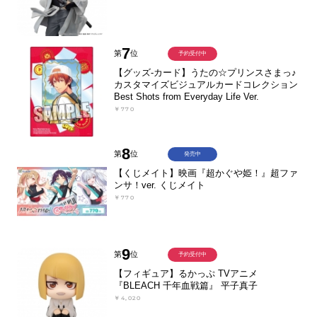
7
第
位
予約受付中
【グッズ-カード】うたの☆プリンスさまっ♪
カスタマイズビジュアルカードコレクション
Best Shots from Everyday Life Ver.
￥770
8
第
位
発売中
【くじメイト】映画『超かぐや姫！』超ファ
ンサ！ver. くじメイト
￥770
9
第
位
予約受付中
【フィギュア】るかっぷ TVアニメ
『BLEACH 千年血戦篇』 平子真子
￥4,020