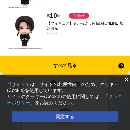
10
第
位
予約受付中
【フィギュア】るかっぷ 刀剣乱舞ONLINE 加
州清光
￥4,301
すべて見る
×
当サイトでは、サイトの利便性向上のため、クッキー
(Cookie)を使用しています。
サイトのクッキー(Cookie)の使用に関しては、
「クッキ
ーポリシー」
をお読みください。
同意する