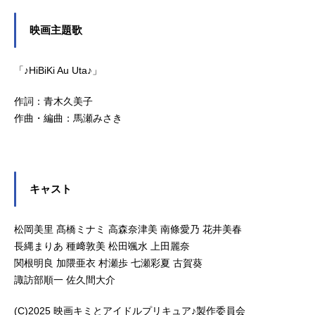
映画主題歌
「♪HiBiKi Au Uta♪」
作詞：青木久美子
作曲・編曲：馬瀬みさき
キャスト
松岡美里 髙橋ミナミ 高森奈津美 南條愛乃 花井美春
長縄まりあ 種﨑敦美 松田颯水 上田麗奈
関根明良 加隈亜衣 村瀬歩 七瀬彩夏 古賀葵
諏訪部順一 佐久間大介
(C)2025 映画キミとアイドルプリキュア♪製作委員会