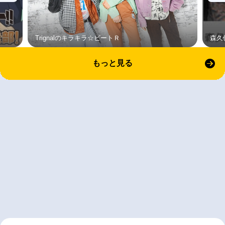
Trignalのキラキラ☆ビートＲ
森久
もっと見る