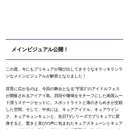
あらわれて、アイアイ島と世界がピ
ンチに巻き込まれちゃった…。しか
も大変！過去に飛んじゃった～！？
ピンチを救うヒントは、島の女神の
伝説と、島で出会ったアイドル嫌い
の謎の少女・テラに隠されてい
て…？そして！アイアイ島に、「わ
メインビジュアル公開！
んだふるぷりきゅあ！」と「ひろが
るスカイ！プリキュア」も駆けつけ
るよ！さぁ！歌って踊ってファンサ
して、キミに届けるキラッキライブ
この度、今にもプリキュアが飛び出してきそうなキラッキランラ
スタート✨作品名映画キミとアイド
ンなメインビジュアルが解禁となりました！
ルプリキュア♪お待たせ！キミに届け
るキラッキライブ！放送形態劇場版
背景に広がるのは、今回の舞台となる“宇宙1”のアイドルフェス
アニメシリーズキミとアイドルプリ
が開催されるアイアイ島。貝殻や珊瑚をモチーフにした南国ムー
キュア♪スケジュール2025年9月12日
ド漂うステージセットに、スポットライトと海のきらめきが交錯
（金）キャスト咲良うた／キュアア
した空間。そして、中央には、キュアアイドル、キュアウイン
イドル：松岡美里蒼風なな／キュア
ク、キュアキュンキュンと、先日TVシリーズでプリキュアに変
ウインク：髙橋ミナミ紫雨こころ／
身すると、驚きと喜びの声に包まれたキュアズキューンとキュア
キュアキュンキュン：高森奈津美プ