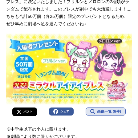
ブレス」に決定いたしました！プリルンとメロロンの2種類がラ
ンダムで配布されます。このブレスが劇中でも大活躍します！こ
ちらも合計50万個（各25万個）限定のプレゼントとなるため、
ぜひ早めに劇場へ足を運んでくださいね♪
画像一覧 (6件)
シェア
ポスト
※中学⽣以下の⼩⼈に限ります。
※劇場により数に限りがございます。