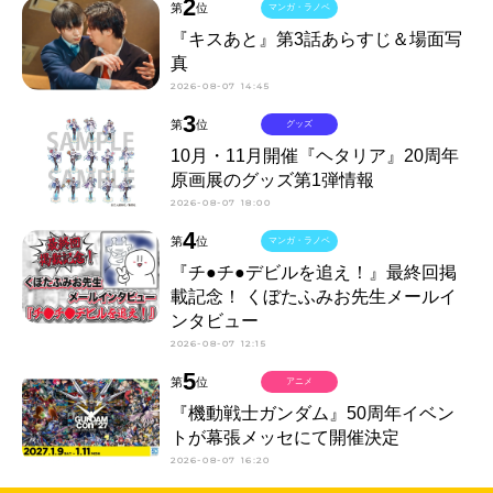
2
第
位
マンガ・ラノベ
『キスあと』第3話あらすじ＆場面写
真
2026-08-07 14:45
3
第
位
グッズ
10月・11月開催『ヘタリア』20周年
原画展のグッズ第1弾情報
2026-08-07 18:00
4
第
位
マンガ・ラノベ
『チ●チ●デビルを追え！』最終回掲
載記念！ くぼたふみお先生メールイ
ンタビュー
2026-08-07 12:15
5
第
位
アニメ
『機動戦士ガンダム』50周年イベン
トが幕張メッセにて開催決定
2026-08-07 16:20