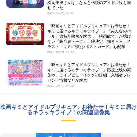
松岡美里さんは、なんと伝説のアイドル役も演
じていた
2025-09-27 21:35
『映画キミとアイドルプリキュア♪ お待たせ！
キミに届けるキラッキライブ！』「みんなのバ
トル」篇特別映像が解禁！ 映画館でしか聴け
ない「舞台裏トーク」上映決定、描き下ろしイ
ラスト「キミに特別♪ポストカード」も配布
2025-09-21 09:20
『映画キミとアイドルプリキュア♪ お待たせ！
キミに届けるキラッキライブ！』応援上映の実
施や、ライブビューイングの詳細、入場者プレ
ゼント情報などが解禁
2025-09-16 17:30
映画キミとアイドルプリキュア♪ お待たせ！キミに届け
るキラッキライブ！の関連画像集