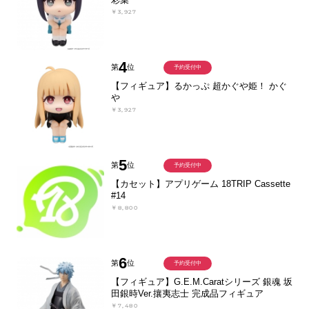
￥3,927
4
第
位
予約受付中
【フィギュア】るかっぷ 超かぐや姫！ かぐ
や
￥3,927
5
第
位
予約受付中
【カセット】アプリゲーム 18TRIP Cassette
#14
￥8,800
6
第
位
予約受付中
【フィギュア】G.E.M.Caratシリーズ 銀魂 坂
田銀時Ver.攘夷志士 完成品フィギュア
￥7,480