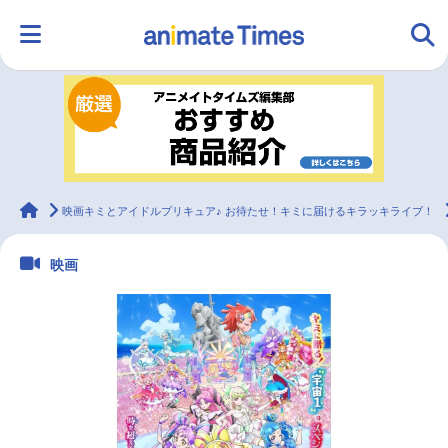
HOME
ランキング
アニメ
声優
ラジオ
みんなの声
グッズ
映画
animateTimes
映画キミとアイドルプリキュア♪ お待たせ！キミに届けるキラッキライブ！
映画
マンガ・ラノベ
ゲーム・アプリ
音楽
コスプレ
2.5次元
配信・Vtuber
トレンド
無料マンガ
最新記事一覧
アニメ記事一覧
声優記事一覧