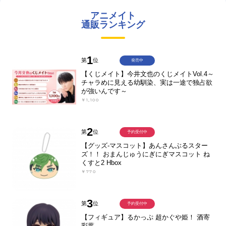
アニメイト
通販ランキング
1
第
位
発売中
【くじメイト】今井文也のくじメイトVol.4～
チャラめに見える幼馴染、実は一途で独占欲
が強いんです～
￥1,100
2
第
位
予約受付中
【グッズ-マスコット】あんさんぶるスター
ズ！！ おまんじゅうにぎにぎマスコット ね
くすと2 Hbox
￥770
3
第
位
予約受付中
【フィギュア】るかっぷ 超かぐや姫！ 酒寄
彩葉