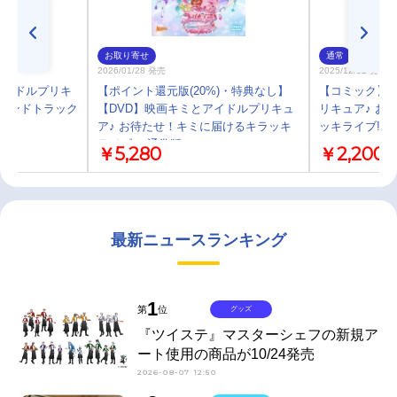
お取り寄せ
通常
2026/01/28 発売
2025/12/02 発売
アイドルプリキ
【ポイント還元版(20%)・特典なし】
【コミック】
ウンドトラック
【DVD】映画キミとアイドルプリキュ
リキュア♪ お
ア♪ お待たせ！キミに届けるキラッキ
ッキライブ!」
ライブ！ 通常版
￥5,280
￥2,200
最新ニュースランキング
1
第
位
グッズ
『ツイステ』マスターシェフの新規ア
ート使用の商品が10/24発売
2026-08-07 12:50