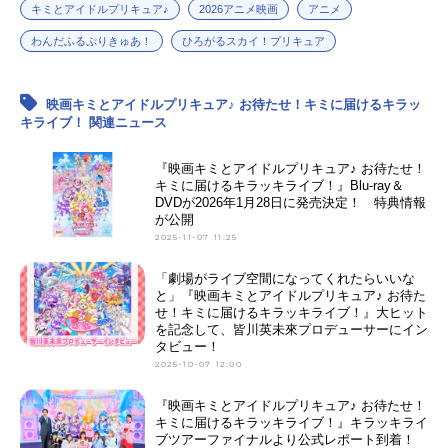
キミとアイドルプリキュア♪
2026アニメ映画
アニメ
わんだふるぷりきゅあ！
ひろがるスカイ！プリキュア
映画キミとアイドルプリキュア♪ お待たせ！キミに届けるキラッ
キライブ！ 関連ニュース
『映画キミとアイドルプリキュア♪ お待たせ！
キミに届けるキラッキライブ！』Blu-ray＆
DVDが2026年1月28日に発売決定！ 特典情報
が公開
2025-11-07 11:25
「劇場がライブ空間になってくれたらいいな
と」『映画キミとアイドルプリキュア♪ お待た
せ！キミに届けるキラッキライブ！』大ヒット
を記念して、皆川英未來プロデューサーにイン
タビュー！
2025-10-07 12:00
『映画キミとアイドルプリキュア♪ お待たせ！
キミに届けるキラッキライブ！』キラッキライ
ブツアーファイナルより公式レポート到着！