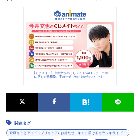
【くじメイト】今井文也のくじメイトVol.4～チャラめ
に見える幼馴染、実は一途で独占欲が強いんです～
関連タグ
映画キミとアイドルプリキュア♪ お待たせ！キミに届けるキラッキライブ！