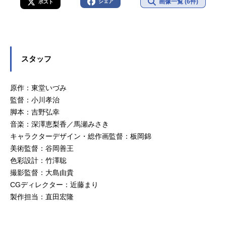
画像一覧 (6件)
シェア
ポスト
スタッフ
原作：東堂いづみ
監督：小川孝治
脚本：吉野弘幸
音楽：深澤恵梨香／馬瀬みさき
キャラクターデザイン・総作画監督：板岡錦
美術監督：谷岡善王
色彩設計：竹澤聡
撮影監督：大島由貴
CGディレクター：近藤まり
製作担当：直田宏隆