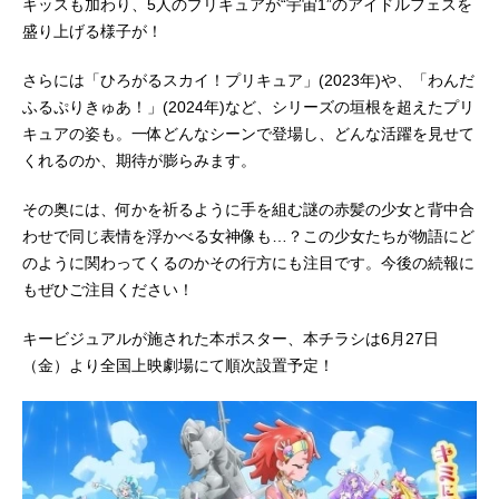
キッスも加わり、5人のプリキュアが“宇宙1”のアイドルフェスを
リルン／キュアズキューン：南條愛
盛り上げる様子が！
乃メロロン／キュアキッス：花井美
春犬飼こむぎ／キュアワンダフル：
さらには「ひろがるスカイ！プリキュア」(2023年)や、「わんだ
長縄...
ふるぷりきゅあ！」(2024年)など、シリーズの垣根を超えたプリ
キュアの姿も。一体どんなシーンで登場し、どんな活躍を見せて
くれるのか、期待が膨らみます。
その奥には、何かを祈るように手を組む謎の赤髪の少女と背中合
わせで同じ表情を浮かべる女神像も…？この少女たちが物語にど
のように関わってくるのかその行方にも注目です。今後の続報に
もぜひご注目ください！
キービジュアルが施された本ポスター、本チラシは6月27日
（金）より全国上映劇場にて順次設置予定！