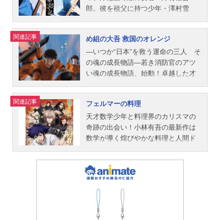
生：花江夏樹宮園かをり：種田梨沙
い、ちょっと感動のファミリー劇場
郎。彼を祖父に持つ少年・澤村雪
澤部椿：佐倉綾音渡亮太：逢坂良太
がはじまる――”作品名かくしごと放
は、祖父の死をきっかけに、三味線
井川絵見：早見沙織相座武士：梶裕
送形態TVアニメスケジュール2020年
を弾けなくなった……。”好きな音”を
関連記事
め組の大吾 救国のオレンジ
貴相座凪：茅野愛衣スタッフ監督：
4月2日（木）～2020年6月18日
失い、アテもなく上京する雪。キャ
イシグロキョウヘイシリーズ構成・
（木）AT-Xほか話数全12話キャスト
バクラで働く女性「立樹ユナ」に助
―いつか“日本”を救う運命の三人 そ
脚本：吉岡たかをキャラクターデザ
後藤可久士：神谷浩史後藤姫：高橋
けられた雪は、ライブの前座として
の魂の成長物語―若き消防官のアツ
イン・総作画監督：愛敬由紀子プロ
李依十丸院五月：花江夏樹志治仰：
津軽三味線の演奏を披露することに
い魂の成長物語、始動！卓越した才
ップデザイン：髙田晃美術設定：塩
八代拓墨田羅砂：安野希世乃筧亜
なる。雪は、様々な出会いを、想い
能と唯ならぬ覚悟を燃やす十朱大
澤良憲美術監督：薄井久代色彩設
美：佐倉綾音芥子駆：村瀬歩六條一
を三味線の音色にのせて弾く。自分
吾。自身の壁にぶつかり奮闘する斧
関連記事
フェルマーの料理
計：中島和子3Dディレクター：小野
子：内田真礼ナディラ：加藤英美里
の音を、自分の想いを探しつづけて
田駿。数少ない女性の特別救助隊員
竜太撮影：関谷能弘編集：三嶋章紀
マリオ:浪川大輔古武シルビア：小澤
――作品名ましろのおと放送形態TV
を目指す中村雪。特別救助隊（通
天才数学少年と料理界のカリスマの
音響監督：明田川仁音楽：横山克ア
亜李東御ひな：本渡楓橘地莉子：和
アニメスケジュール2021年4月2日
称：オレンジ）を目指す三人の消防
奇跡の出会い！小林有吾の最新作は
ニメーション制作：A-1Pictures主題
氣あず未千田奈留：逢田梨香子汐越
（金）～2021年6月18日（金）TBS
官が出会う時、救国の物語が動き出
数学が導く煌びやかな料理と人間ド
歌OP1：「光るなら」GoosehouseO
羊：古城門志帆城路久美：原由実大
ほか話数全12話キャスト澤村雪：島
す。彼らが立ち向かう相手は、“国
ラマ！！数学者になる夢を諦めてし
P2：「七色シンフォニー」コアラモ
和力郎：小山力也内木理佐：沼倉愛
﨑信長澤村若菜：細谷佳正前田朱
難”――日本の危機!!︎作品名め組の大
まった天才数学少年の北田岳が、謎
ード.ED1：「キラメキ」wacciED2：
美スタッフ原作：久米田康治（講談
利：宮本侑芽山里結：近藤玲奈矢口
吾救国のオレンジ放送形態TVアニメ
多き料理界のカリスマ朝倉海ととも
「オレンジ」7!!公開開始年＆季節20
社「月刊少年マガジン」連載）監
海人：岡本信彦永森雷：鈴木達央澤
スケジュール2023年9月30日
に、才能ひしめく料理の世界に挑む
14秋アニメ(C)新川直司・講談社/「...
督：村野佑太シリーズ構成・脚本：
村梅子：本田貴子神木清流：梅原裕
（土）〜2024年3月23日（土）読売
数理的エンタテインメント！岳は数
あおしまたかしキャラクターデザイ
一郎田沼総一：畠中祐田沼舞：三上
テレビ・日本テレビほか話数全23話
学的思考で周囲を驚かせる美しいを
ン：山本周平総作画監督：西岡夕
枝織立樹ユナ：逢田梨香子澤村松吾
キャスト十朱大吾：榎木淳弥斧田
作りだし、海とともに料理人として