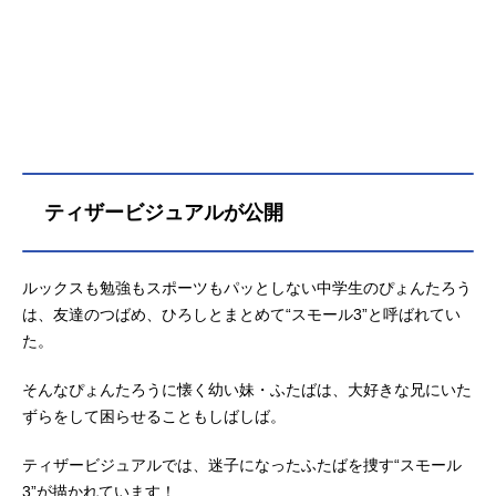
ろうだったが、倒したはずの機体か
ら特大のレーザー砲が発射され、船
外へ放り出されてしまう…。 一
方、戦況が落ち着いた渋谷では、皇
と戦った異星人の一人が、リベリオ
ンにある提案を持ちかけーー！？関
連商品を探す既刊情報1巻発売日：20
22年10月17日 通販 電子書籍とんで
もねぇヤツらがやってきた！ 常識
ティザービジュアルが公開
を覆す衝撃作、爆誕！！ 幼い妹ふ
たばに、やけになつかれている中学
生・ぴょんたろう。彼と2人の友人
ルックスも勉強もスポーツもパッとしない中学生のぴょんたろう
は、背の低さから「スモール３」と
は、友達のつばめ、ひろしとまとめて“スモール3”と呼ばれてい
呼ばれていた。ある日３人はぴょん
た。
たろうの家で担任教師・ドクから借
りたＤＶＤを観る。そこから３人
そんなぴょんたろうに懐く幼い妹・ふたばは、大好きな兄にいた
の、そして妹ふたばの、奇想天外な
冒険が始まる…！！ Ｔｗｉｔｔｅ
ずらをして困らせることもしばしば。
ｒ・マガポケ・コミックＤＡＹＳで
話題沸騰！ 月マガ編集長も失禁し
ティザービジュアルでは、迷子になったふたばを捜す“スモール
た、驚愕のＳＦ・...
3”が描かれています！