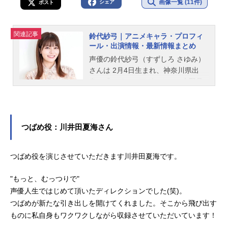
画像一覧 (11件)
シェア
ポスト
関連記事
鈴代紗弓｜アニメキャラ・プロフィ
ール・出演情報・最新情報まとめ
声優の鈴代紗弓（すずしろ さゆみ）
さんは 2月4日生まれ、神奈川県出
身。『ハイスコアガール』の大野晶
役をはじめ、『ぼっち・ざ・ろっ
く！』の伊地知虹夏役など、人気作
品のキャラクターを多く演じていま
す。こちらでは、鈴代紗弓さんのオ
つばめ役：川井田夏海さん
ススメ記事をご紹介！
つばめ役を演じさせていただきます川井田夏海です。
"もっと、むっつりで"
声優人生ではじめて頂いたディレクションでした(笑)。
つばめが新たな引き出しを開けてくれました。そこから飛び出す
ものに私自身もワクワクしながら収録させていただいています！