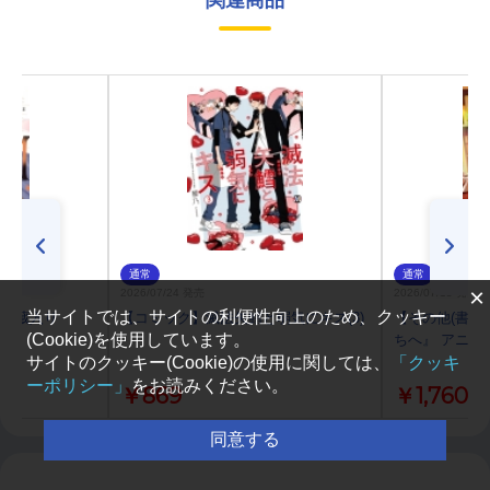
関連商品
通常
通常
×
2026/07/24 発売
2026/07/15 発売
当サイトでは、サイトの利便性向上のため、クッキー
のお蔵入り
【コミック】滅法矢鱈と弱気にキス(3)
【その他(書籍
(Cookie)を使用しています。
ちへ』 アニメ
サイトのクッキー(Cookie)の使用に関しては、
「クッキ
ーポリシー」
をお読みください。
￥869
￥1,760
同意する