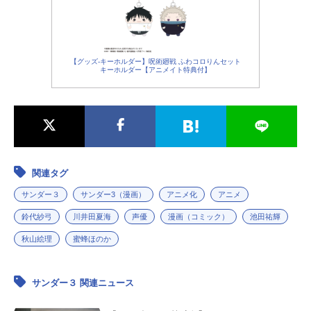
樹 遠藤江美子 山本周平プロップ
郎：麻生智久梶貴臣：梶裕貴荒川
駿：八代拓中村雪：佐倉綾音纏定
成長していくことができるのか!?202
デザイン：ヒラタリョウ美術監督：
潮：落合福嗣山野桜：谷口夢奈小薮
家：中村悠一山上恭介：稲田徹五十
3年には今をときめく豪華な主役級キ
本田光平美術設定：岩澤美翠美術：
啓子：高柳知葉大俵ヒロシ：木村匡
嵐哲平：武内駿輔碓井陸：小野塚貴
ャストが揃いTVドラマ化され話題に
草薙色彩設計：のぼりはるこ撮影監
也タケト：柿原徹也スタッフ原作：
志椿拓人：佐藤拓也長谷部：阿座上
なった！このアニメはあなたのを刺
【グッズ-キーホルダー】呪術廻戦 ふわコロりんセット
督：佐藤...
羅川真里茂（講談社「月刊少年マガ
洋平渡：岩崎諒太朝比奈大吾：小西
激する…!?作品名フェルマーの料理
キーホルダー【アニメイト特典付】
ジン」連載中）監督：赤城博昭シリ
克幸甘粕士郎：子安武人アルトーネ
放送形態TVアニメスケジュール2025
ーズ構成：加藤還一キャラクターデ
ン響：日笠陽子橘高洋海：天﨑滉平
年7月5日（土）～2025年9月27日
ザイン：真島ジロウ津軽三味線監
ナレーション：津田健次郎スタッフ
（土）テレビ朝日系全国24局ネット“I
修：吉田兄弟アニメーション制作：
原作：曽田正人・冨山玖呂「め組の
MAnimation”枠にて話数全12話キャ
シンエイ動画主題歌OP1：「BLIZZA
大吾救国のオレンジ」（講談社「月
スト北田岳：富田涼介朝倉海：坂泰
RD」BURNOUTSYNDROM...
刊少年マガジン」連載中）監督：む
斗布袋勝也：遠藤大智ウィヴィア・
関連タグ
らた雅彦アニメーション制作：ブレ
ミロ：永塚拓馬赤松蘭菜：依田菜津
インズ・ベースキャラクターデザイ
福田寧々：池澤春菜乾孫六：橘龍丸
サンダー３
サンダー3（漫画）
アニメ化
アニメ
ン：鶴田眸 藪野浩二シリーズ構
広瀬一太郎：古川慎武蔵神楽：若山
鈴代紗弓
川井田夏海
声優
漫画（コミック）
池田祐輝
成：藤田伸三主題歌OP：「アンスロ
詩音魚見亜由：永瀬アンナスタッフ
ポス」SUPEREIGHTED1：「Perfect
原作：小林有吾「フェルマーの料
秋山絵理
蜜蜂ほのか
World」LMYKED2：「...
理」（講談社「月刊少年マガジン」
連載）監督：市川量也シリーズ構
成・脚本：ドメリカキャラクターデ
サンダー３ 関連ニュース
ザイン：岡本岳 柏木五月総作画監