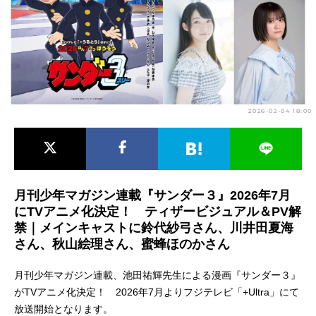
アニメ映画一覧
実写化映画一覧
今期アニメ曜日別一覧
春アニメ
夏アニメ
2026-02-04 18:00
秋アニメ
冬アニメ
男性声優/女性声優一覧
FOLLOW US
月刊少年マガジン連載『サンダー３』2026年7月
にTVアニメ化決定！ ティザービジュアル＆PV解
禁｜メインキャストに鈴代紗弓さん、川井田夏海
さん、秋山絵理さん、蜜蜂ほのかさん
月刊少年マガジン連載、池田祐輝先生による漫画『サンダー３』
がTVアニメ化決定！ 2026年7月よりフジテレビ「+Ultra」にて
放送開始となります。