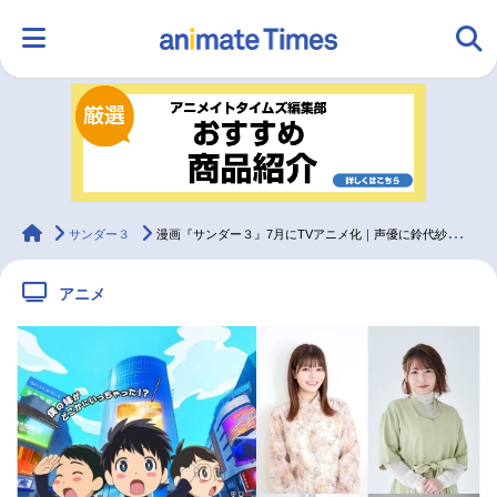
HOME
ランキング
アニメ
声優
ラジオ
みんなの声
グッズ
映画
animateTimes
サンダー３
漫画『サンダー３』7月にTVアニメ化｜声優に鈴代紗弓、川井田夏海ら
アニメ
マンガ・ラノベ
ゲーム・アプリ
音楽
コスプレ
2.5次元
配信・Vtuber
トレンド
無料マンガ
最新記事一覧
アニメ記事一覧
声優記事一覧