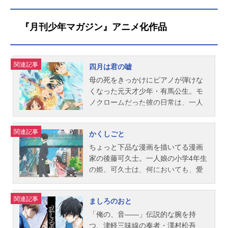
『月刊少年マガジン』アニメ化作品
関連記事
四月は君の嘘
母の死をきっかけにピアノが弾けな
くなった元天才少年・有馬公生。モ
ノクロームだった彼の日常は、一人
のヴァイオリニストとの出逢いから
色付き始める。傍若無人、喧嘩上
関連記事
かくしごと
等、でも個性あふれる演奏家・宮園
かをり。少女に魅せられた公生は自
ちょっと下品な漫画を描いてる漫画
分の足で14歳の今を走り始める。第3
家の後藤可久士。一人娘の小学4年生
7回講談社漫画賞を受賞した「青春×
の姫。可久士は、何においても、愛
音楽×ラブストーリー」！作品名四月
娘・姫が最優先。親バカ・可久士が
は君の嘘放送形態TVアニメスケジュ
娘・姫に知られたくないこと。それ
関連記事
ましろのおと
ール2014年10月10日（金）～2015
は……自分の仕事が『漫画家』であ
年3月20日（金）フジテレビ“ノイタ
ること。自分の“かくしごと”が知られ
「俺の、音――」伝説的な腕を持
ミナ”ほか話数全22話キャスト有馬公
たら娘に嫌われるのでは!?“愛と笑
つ、津軽三味線の奏者・澤村松吾