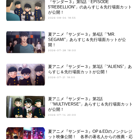
督：岡本岳 柏木五月美術監督：髙
『サンダー３』第5話「EPISODE
5“REBELLION”」のあらすじ＆先行場面カット
田真理美術設定：佐藤久美色彩設
が公開！
計：...
2026-08-04 18:55
夏アニメ『サンダー３』第4話「“MR.
SEGAMI”」あらすじ＆先行場面カットが公
開！
2026-07-28 18:00
夏アニメ『サンダー３』第3話「“ALIENS”」あ
らすじ＆先行場面カットが公開！
2026-07-21 18:50
夏アニメ『サンダー３』第2話
「“MULTIVERSE”」あらすじ＆先行場面カット
が公開！
2026-07-14 20:00
夏アニメ『サンダー３』OP＆EDのノンクレジ
ット映像公開！ 各界の著名人からの推薦・応