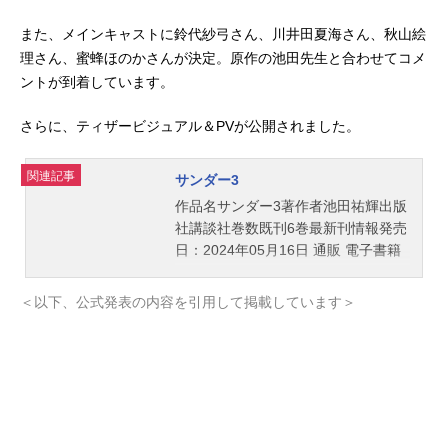
また、メインキャストに鈴代紗弓さん、川井田夏海さん、秋山絵
理さん、蜜蜂ほのかさんが決定。原作の池田先生と合わせてコメ
ントが到着しています。
さらに、ティザービジュアル＆PVが公開されました。
関連記事
サンダー3
作品名サンダー3著作者池田祐輝出版
社講談社巻数既刊6巻最新刊情報発売
日：2024年05月16日 通販 電子書籍
ぴょんたろうVS.超巨大兵器！ふたば
救出、なるかーー！？ 敵の母艦に
＜以下、公式発表の内容を引用して掲載しています＞
乗り込み、ついにふたばと再会でき
たぴょんたろう！しかし、二人の前
に、異星人の超巨大兵器＜グラビテ
ックスギガント＞が立ちはだか
る！！襲いかかってくる敵に対し、
驚異的な戦闘力で圧倒するぴょんた