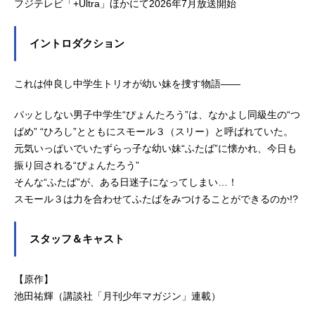
フジテレビ「+Ultra」ほかにて2026年7月放送開始
イントロダクション
これは仲良し中学生トリオが幼い妹を捜す物語――
パッとしない男子中学生“ぴょんたろう”は、なかよし同級生の“つ
ばめ” “ひろし”とともにスモール３（スリー）と呼ばれていた。
元気いっぱいでいたずらっ子な幼い妹“ふたば”に懐かれ、今日も
振り回される“ぴょんたろう”
そんな“ふたば”が、ある日迷子になってしまい…！
スモール３は力を合わせてふたばをみつけることができるのか!?
スタッフ＆キャスト
【原作】
池田祐輝（講談社「月刊少年マガジン」連載）