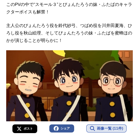
このPVの中で“スモール３”とぴょんたろうの妹・ふたばのキャラ
クターボイスも解禁！
主人公のぴょんたろう役を鈴代紗弓、つばめ役を川井田夏海、ひ
ろし役を秋山絵理、そしてぴょんたろうの妹・ふたばを蜜蜂ほの
かが演じることが明らかに！
画像一覧 (11件)
シェア
ポスト