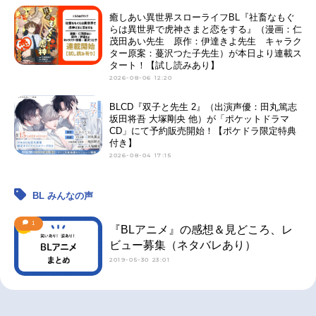
癒しあい異世界スローライフBL『社畜なもぐ
らは異世界で虎神さまと恋をする』（漫画：仁
茂田あい先生 原作：伊達きよ先生 キャラク
ター原案：蔓沢つた子先生）が本日より連載ス
タート！【試し読みあり】
2026-08-06 12:20
BLCD『双子と先生 2』（出演声優：田丸篤志
坂田将吾 大塚剛央 他）が「ポケットドラマ
CD」にて予約販売開始！【ポケドラ限定特典
付き】
2026-08-04 17:15
BL みんなの声
1
『BLアニメ』の感想＆見どころ、レ
ビュー募集（ネタバレあり）
2019-05-30 23:01