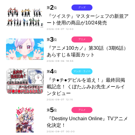
2
第
位
グッズ
『ツイステ』マスターシェフの新規ア
ート使用の商品が10/24発売
2026-08-07 12:50
3
第
位
アニメ
『アニメ100カノ』第30話（3期6話）
あらすじ＆場面カット
2026-08-06 18:55
4
第
位
マンガ・ラノベ
『チ●チ●デビルを追え！』最終回掲
載記念！ くぼたふみお先生メールイ
ンタビュー
2026-08-07 12:15
5
第
位
アニメ
『Destiny Unchain Online』TVアニメ
化決定！
2026-08-07 00:00