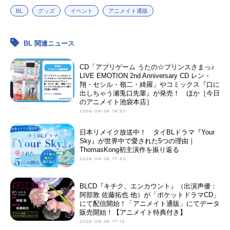
BL
グッズ
イベント
アニメイト通販
BL 関連ニュース
CD「アプリゲーム うたの☆プリンスさまっ♪
LIVE EMOTION 2nd Anniversary CD レン・
翔・セシル・嶺二・綺羅」やコミックス『口に
出しちゃう瀬兎口先輩』が発売！ ほか［今日
のアニメイト池袋本店］
2026-08-06 18:30
日本リメイク放送中！ タイBLドラマ『Your
Sky』が世界中で愛された5つの理由｜
ThomasKong初主演作を振り返る
2026-08-06 17:30
BLCD『キチク、エンカウント』（出演声優：
阿部敦 佐藤拓也 他）が「ポケットドラマCD」
にて配信開始！「アニメイト通販」にてデータ
販売開始！【アニメイト特典付き】
2026-08-06 17:15