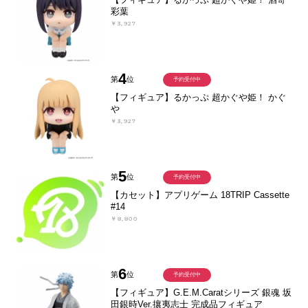
彩葉
￥3,927
4
第
位
予約受付中
【フィギュア】るかっぷ 超かぐや姫！ かぐ
や
￥3,927
5
第
位
予約受付中
【カセット】アプリゲーム 18TRIP Cassette
#14
￥8,800
6
第
位
予約受付中
【フィギュア】G.E.M.Caratシリーズ 銀魂 坂
田銀時Ver.攘夷志士 完成品フィギュア