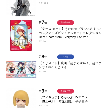
￥7,480
7
第
位
予約受付中
【グッズ-カード】うたの☆プリンスさまっ♪
カスタマイズビジュアルカードコレクション
Best Shots from Everyday Life Ver.
￥770
8
第
位
発売中
【くじメイト】映画『超かぐや姫！』超ファ
ンサ！ver. くじメイト
￥770
9
第
位
予約受付中
【フィギュア】るかっぷ TVアニメ
『BLEACH 千年血戦篇』 平子真子
￥4,020