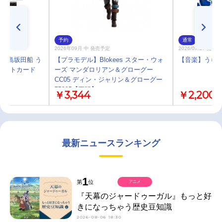
予約
通常
2026年09月 中 発売予定
2026/07/27 発売
 浦島坂田船 う
【プラモデル】Blokees スター・ウォ
【音楽】うらたぬき
フォトカード
ーズ マンダロリアン＆グローグー
CC05 ディン・ジャリン＆グローグー
75805【再販】
￥3,344
￥2,200
最新ニュースランキング
1
第
位
アニメ
『天幕のジャードゥーガル』もっと好
きになっちゃう歴史豆知識
2026-08-06 18:30