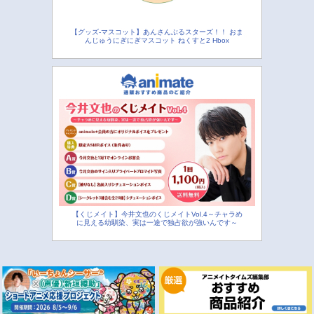
【グッズ-マスコット】あんさんぶるスターズ！！ おま
んじゅうにぎにぎマスコット ねくすと2 Hbox
【くじメイト】今井文也のくじメイトVol.4～チャラめ
に見える幼馴染、実は一途で独占欲が強いんです～