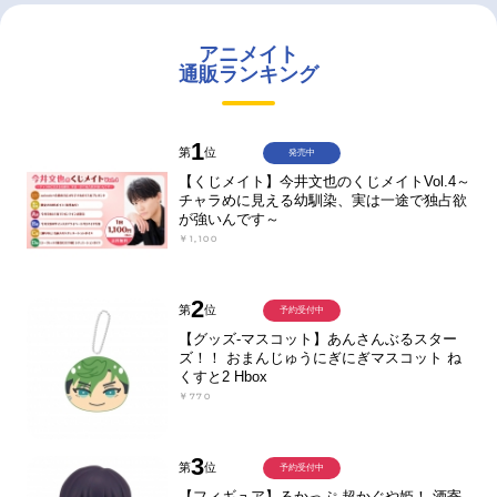
アニメイト
通販ランキング
1
第
位
発売中
【くじメイト】今井文也のくじメイトVol.4～
チャラめに見える幼馴染、実は一途で独占欲
が強いんです～
￥1,100
2
第
位
予約受付中
【グッズ-マスコット】あんさんぶるスター
ズ！！ おまんじゅうにぎにぎマスコット ね
くすと2 Hbox
￥770
3
第
位
予約受付中
【フィギュア】るかっぷ 超かぐや姫！ 酒寄