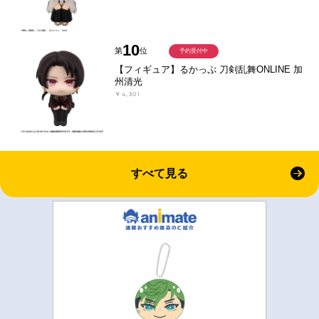
10
第
位
予約受付中
【フィギュア】るかっぷ 刀剣乱舞ONLINE 加
州清光
￥4,301
すべて見る