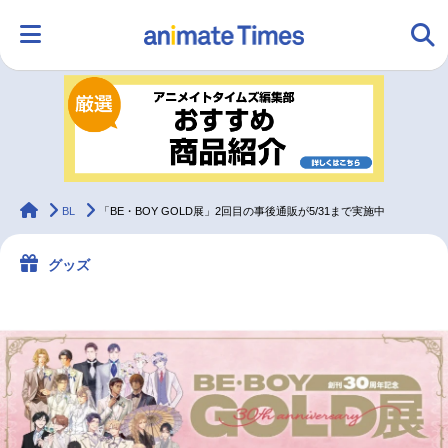
HOME
ランキング
アニメ
声優
ラジオ
みんなの声
グッズ
映画
animateTimes
BL
「BE・BOY GOLD展」2回目の事後通販が5/31まで実施中
グッズ
マンガ・ラノベ
ゲーム・アプリ
音楽
コスプレ
2.5次元
配信・Vtuber
トレンド
無料マンガ
最新記事一覧
アニメ記事一覧
声優記事一覧