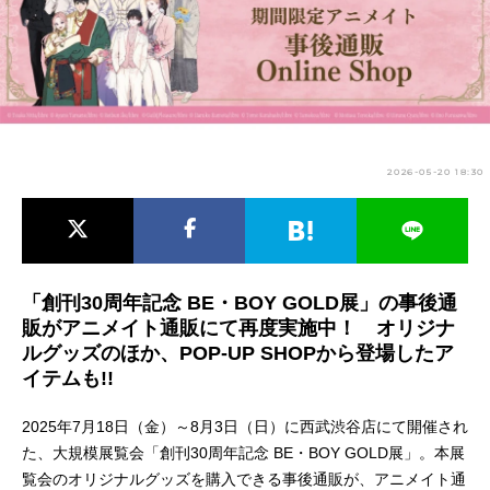
アニメ映画一覧
実写化映画一覧
今期アニメ曜日別一覧
春アニメ
夏アニメ
2026-05-20 18:30
秋アニメ
冬アニメ
男性声優/女性声優一覧
FOLLOW US
「創刊30周年記念 BE・BOY GOLD展」の事後通
販がアニメイト通販にて再度実施中！ オリジナ
ルグッズのほか、POP-UP SHOPから登場したア
イテムも!!
2025年7月18日（金）～8月3日（日）に西武渋谷店にて開催され
た、大規模展覧会「創刊30周年記念 BE・BOY GOLD展」。本展
覧会のオリジナルグッズを購入できる事後通販が、アニメイト通