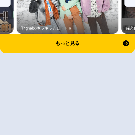
Trignalのキラキラ☆ビートＲ
森久
もっと見る