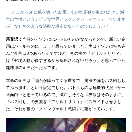
──そこからSFに舵を切った結果、あの世界観が生まれたと。滅
亡の危機というシビアな世界とファンタジーがマッチしています
が、なぜあのような過酷な設定になったのでしょうか？
尾花沢：
当時のアゾンにはバトルものがなかったので、新しい企
画はバトルものにしようと思っていました。実はアゾンに持ち込
んだ企画は3つあったんですけど、その中の『アサルトリリィ』
は「登場人物が多すぎるから採用されないだろう」と思っていた
趣味用の企画だったんです。
本命の企画は「隕石が降ってくる世界で、魔法の弾をパス回しし
てぶっ潰す」という設定でした。バトルものは危機的状況下が一
番面白いと思っているので、滅亡しそうな世界観はそのままに、
「パス回し」の要素を『アサルトリリィ』にスライドさせまし
た。それが後の「ノインヴェルト戦術」に繋がっています。