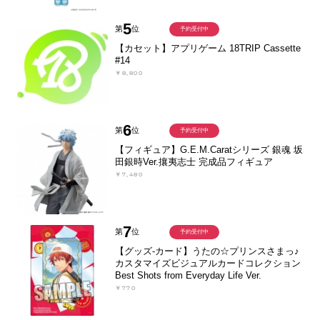
5
第
位
予約受付中
【カセット】アプリゲーム 18TRIP Cassette
#14
￥8,800
6
第
位
予約受付中
【フィギュア】G.E.M.Caratシリーズ 銀魂 坂
田銀時Ver.攘夷志士 完成品フィギュア
￥7,480
7
第
位
予約受付中
【グッズ-カード】うたの☆プリンスさまっ♪
カスタマイズビジュアルカードコレクション
Best Shots from Everyday Life Ver.
￥770