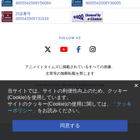
9005542009Y56084
9005542008Y30005
許諾番号
005542005Y31018
FOLLOW US
アニメイトタイムズに掲載されているすべての画像、
文章等の無断転載を禁じます
×
COPYRIGHT(C) ANIMATE CORPORATION.
ALL RIGHTS RESERVED
当サイトでは、サイトの利便性向上のため、クッキー
(Cookie)を使用しています。
サイトのクッキー(Cookie)の使用に関しては、
「クッキ
ーポリシー」
をお読みください。
同意する