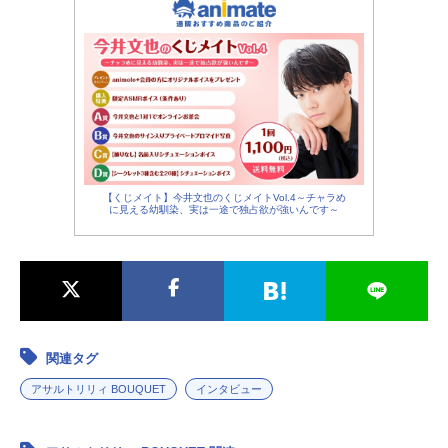
【くじメイト】今井文也のくじメイトVol.4～チャラめ
に見える幼馴染、実は一途で独占欲が強いんです～
関連タグ
アサルトリリィ BOUQUET
インタビュー