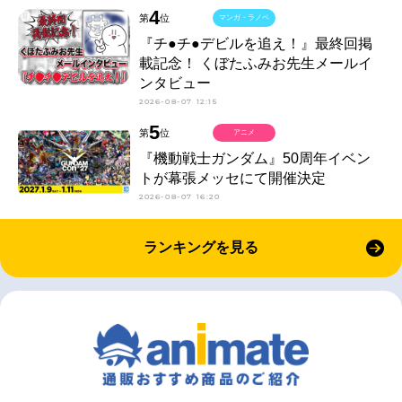
4
第
位
マンガ・ラノベ
『チ●チ●デビルを追え！』最終回掲
載記念！ くぼたふみお先生メールイ
ンタビュー
2026-08-07 12:15
5
第
位
アニメ
『機動戦士ガンダム』50周年イベン
トが幕張メッセにて開催決定
2026-08-07 16:20
ランキングを見る