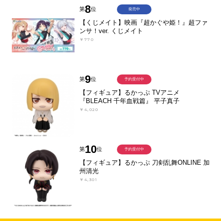
8
第
位
発売中
【くじメイト】映画『超かぐや姫！』超ファ
ンサ！ver. くじメイト
￥770
9
第
位
予約受付中
【フィギュア】るかっぷ TVアニメ
『BLEACH 千年血戦篇』 平子真子
￥4,020
10
第
位
予約受付中
【フィギュア】るかっぷ 刀剣乱舞ONLINE 加
州清光
￥4,301