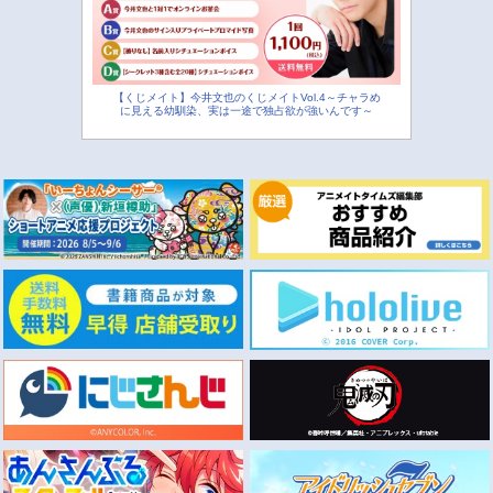
【くじメイト】今井文也のくじメイトVol.4～チャラめ
に見える幼馴染、実は一途で独占欲が強いんです～