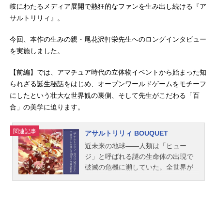
岐にわたるメディア展開で熱狂的なファンを生み出し続ける『ア
サルトリリィ』。
今回、本作の生みの親・尾花沢軒栄先生へのロングインタビュー
を実施しました。
【前編】では、アマチュア時代の立体物イベントから始まった知
られざる誕生秘話をはじめ、オープンワールドゲームをモチーフ
にしたという壮大な世界観の裏側、そして先生がこだわる「百
合」の美学に迫ります。
関連記事
アサルトリリィ BOUQUET
近未来の地球――人類は「ヒュー
ジ」と呼ばれる謎の生命体の出現で
破滅の危機に瀕していた。全世界が
対ヒュージという一事に団結し、科
学と魔法の力を結集した決戦兵器「C
HARM（チャーム）」の開発に成
功、その使用者となる少女たち「リ