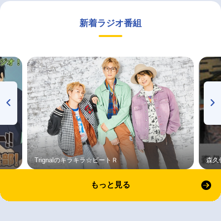
新着ラジオ番組
Trignalのキラキラ☆ビートＲ
森久
もっと見る