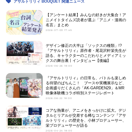
アサルトリリィ BOUQUET 関連ニュース
【アンケート結果】みんなの好きが大集合！ア
ニメイトタイムズ読者が選ぶ「アニメ・漫画の
名言」まとめ
2026-07-03 17:45
デザイン修正の大半は「ソックスの種類」!?
『アサルトリリィ』原作者・尾花沢軒栄先生が
語る、キャラクターのこだわりとメディアミッ
クスの舞台裏丨インタビュー【後編】
2026-06-26 18:00
『アサルトリリィ』の日常も、バトルも楽しめ
る待望のぱちんこ！ ブースや実機展示など、
企画盛りだくさんの「AK-GARDEN29」＆MR
映像体験機コラボ特別ステージレポート
2026-06-22 18:00
コアな熱量が、アニメをきっかけに拡大。デジ
タルとリアルが交差する稀なコンテンツ『アサ
ルトリリィ』の歴史を、小林プロデューサー、
栄プロデューサーが語る
2026-04-24 18:00