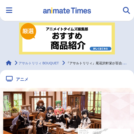
HOME
ランキング
アニメ
声優
ラジオ
みんなの声
グッズ
映画
animateTimes
アサルトリリィ BOUQUET
『アサルトリリィ』尾花沢軒栄が百合に対するこだわりや初期構想を明かす丨インタビュー【前編】
アニメ
マンガ・ラノベ
ゲーム・アプリ
音楽
コスプレ
2.5次元
配信・Vtuber
トレンド
無料マンガ
最新記事一覧
アニメ記事一覧
声優記事一覧