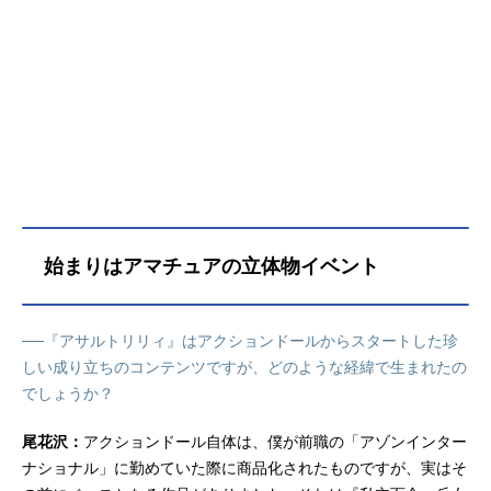
リィ」を養成する機関「ガーデン」
を各地に設立した。ガーデンの中で
も名門と名高い百合ヶ丘女学院に補
欠ながらも合格を果たした一柳梨璃
は、人類存続のために戦うリリィと
しての一歩を踏み出す。かつて、自
身の窮地を救ってくれた白井夢結を
追ってこの学園を受験した梨璃は登
校初日に邂逅を果たすも、以前の夢
結とはどこか違っていて……儚くも
美しく戦う、少女たちの物語が花開
始まりはアマチュアの立体物イベント
く──。作品名アサルトリリィBOUQ
UET放送形態TVアニメシリーズアサ
ルトリリィスケジュール2020年10月
──『アサルトリリィ』はアクションドールからスタートした珍
1日（木）～2020年12月24日（木）T
しい成り立ちのコンテンツですが、どのような経緯で生まれたの
BSほか話数全12話キャスト一柳梨
でしょうか？
璃：赤尾ひかる白井夢結：夏吉ゆう
こ楓・J・ヌーベル：井澤美香子二川
尾花沢：
アクションドール自体は、僕が前職の「アゾンインター
二水：西本りみ安藤鶴紗：紡木吏佐
吉村・Thi・梅：岩田陽葵郭神琳：星
ナショナル」に勤めていた際に商品化されたものですが、実はそ
守紗凪王雨嘉：遠野ひかるミリア