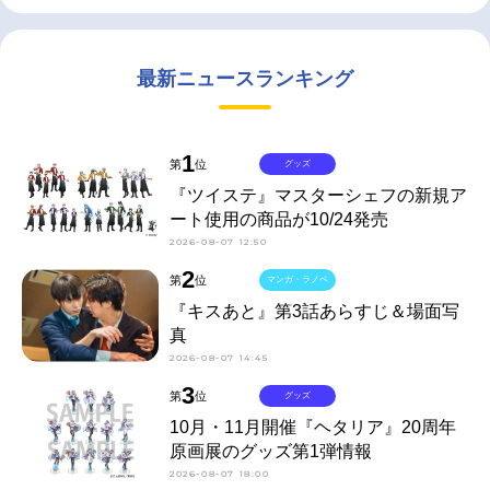
最新ニュースランキング
1
第
位
グッズ
『ツイステ』マスターシェフの新規ア
ート使用の商品が10/24発売
2026-08-07 12:50
2
第
位
マンガ・ラノベ
『キスあと』第3話あらすじ＆場面写
真
2026-08-07 14:45
3
第
位
グッズ
10月・11月開催『ヘタリア』20周年
原画展のグッズ第1弾情報
2026-08-07 18:00