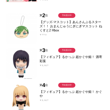
2
第
位
予約受付中
【グッズ-マスコット】あんさんぶるスター
ズ！！ おまんじゅうにぎにぎマスコット ね
くすと2 Hbox
￥770
3
第
位
予約受付中
【フィギュア】るかっぷ 超かぐや姫！ 酒寄
彩葉
￥3,927
4
第
位
予約受付中
【フィギュア】るかっぷ 超かぐや姫！ かぐ
や
￥3,927