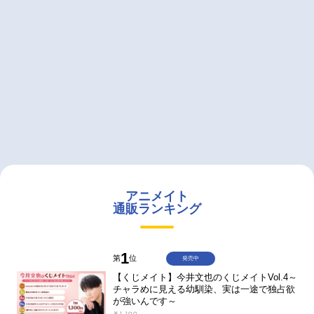
アニメイト
通販ランキング
1
第
位
発売中
【くじメイト】今井文也のくじメイトVol.4～
チャラめに見える幼馴染、実は一途で独占欲
が強いんです～
￥1,100