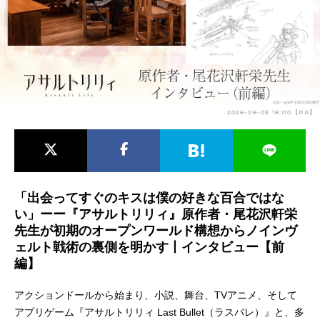
アニメ映画一覧
実写化映画一覧
今期アニメ曜日別一覧
春アニメ
夏アニメ
2026-06-03 18:00【PR】
秋アニメ
冬アニメ
男性声優/女性声優一覧
FOLLOW US
「出会ってすぐのキスは僕の好きな百合ではな
い」ーー『アサルトリリィ』原作者・尾花沢軒栄
先生が初期のオープンワールド構想からノインヴ
ェルト戦術の裏側を明かす丨インタビュー【前
編】
アクションドールから始まり、小説、舞台、TVアニメ、そして
アプリゲーム『アサルトリリィ Last Bullet（ラスバレ）』と、多