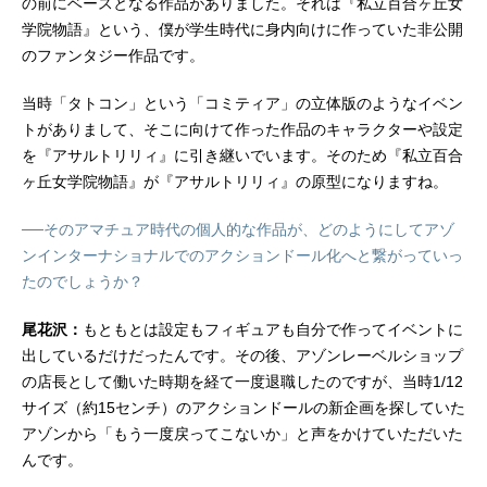
の前にベースとなる作品がありました。それは『私立百合ヶ丘女
ム・ヒルデガルド・v・グロピウス：
学院物語』という、僕が学生時代に身内向けに作っていた非公開
高橋花林真島百由：水瀬いのり遠藤
のファンタジー作品です。
亜羅椰：関根明良田中壱：洲崎綾天
野天葉：津田美波江川樟美：原田彩
当時「タトコン」という「コミティア」の立体版のようなイベン
楓番匠谷依...
トがありまして、そこに向けて作った作品のキャラクターや設定
を『アサルトリリィ』に引き継いでいます。そのため『私立百合
ヶ丘女学院物語』が『アサルトリリィ』の原型になりますね。
──そのアマチュア時代の個人的な作品が、どのようにしてアゾ
ンインターナショナルでのアクションドール化へと繋がっていっ
たのでしょうか？
尾花沢：
もともとは設定もフィギュアも自分で作ってイベントに
出しているだけだったんです。その後、アゾンレーベルショップ
の店長として働いた時期を経て一度退職したのですが、当時1/12
サイズ（約15センチ）のアクションドールの新企画を探していた
アゾンから「もう一度戻ってこないか」と声をかけていただいた
んです。