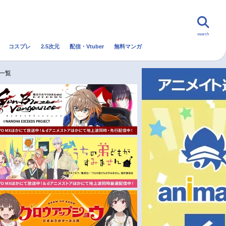
search
コスプレ
2.5次元
配信・Vtuber
無料マンガ
んなの声
グッズ
映画
一覧
・Vtuber
トレンド
無料マンガ
秋アニメ
冬アニメ