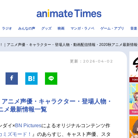
ラジオ
みんなの声
グッズ
映画
マンガ・ラノベ
ゲーム・アプリ
音楽
メ
声優
ラジオ
み
！｜アニメ声優・キャラクター・登場人物・動画配信情報・2020秋アニメ最新情報
更新：2026-04-02
コスプレ
2.5次元
配信
アニメ映画一覧
今期アニメ曜日別一覧
実写化映画一覧
春アニメ
｜アニメ声優・キャラクター・登場人物・
男性声優/女性声優一覧
夏アニメ
アニメ最新情報一覧
FOLLOW US
ンダイ×
BN Pictures
によるオリジナルコンテンツ作
カミズモード！
』のあらすじ、キャスト声優、スタ