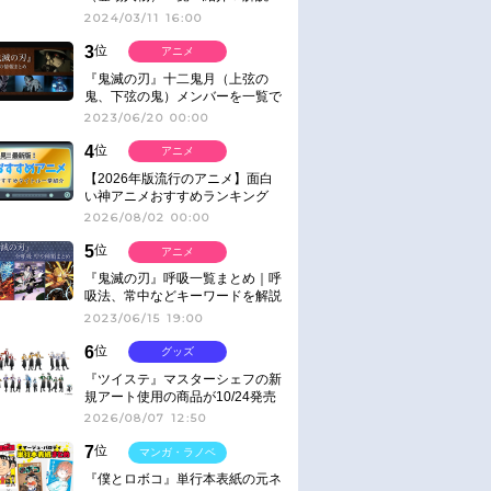
2024/03/11 16:00
3
位
アニメ
『鬼滅の刃』十二鬼月（上弦の
鬼、下弦の鬼）メンバーを一覧で
紹介＆解説（登場鬼の情報まと
2023/06/20 00:00
め）
4
位
アニメ
【2026年版流行のアニメ】面白
い神アニメおすすめランキング
【名作・話題作】｜ジャンル別人
2026/08/02 00:00
気作品をピックアップ
5
位
アニメ
『鬼滅の刃』呼吸一覧まとめ｜呼
吸法、常中などキーワードを解説
2023/06/15 19:00
6
位
グッズ
『ツイステ』マスターシェフの新
規アート使用の商品が10/24発売
2026/08/07 12:50
7
位
マンガ・ラノベ
『僕とロボコ』単行本表紙の元ネ