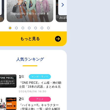
Trignalのキラキラ☆ビートＲ
森久保祥太郎×浪川大輔 つま
みは塩だけ
もっと見る
人気ランキング
1
位
マンガ・ラノベ
『ONE PIECE』イム様・神の騎
士団「19本の武器」まとめ＆元
ネタ
2026/08/06 16:30
2
位
アニメ
『ハイキュー!!』キャラクター
（登場人物）一覧・紹介＆解説