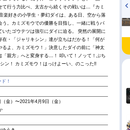
せて行う力比べ、太古から続くその戦いは…『カミ
 音楽好きの小学生・夢幻ダイは、ある日、空から落
TVアニメ『戦隊大失格』
ハイキュー!! 烏野高校放送部!
radio 大直会 2nd season
会う。カミズモウでの優勝を目指し、一緒に戦うパ
ていたゴウテツは強引にダイに迫る。 突然の展開に
存在・「ジャリキシン」達が立ちはだかる！「何が
やるよ、カミズモウ！」決意したダイの前に「神太
は「親方」へと変身する…！ 叩いて！ノッて！ぶち
シン！ カミズモウ！はっけよーい、のこった!!
ード！
9日（金）〜2021年4月9日（金）
か
山ゆうき