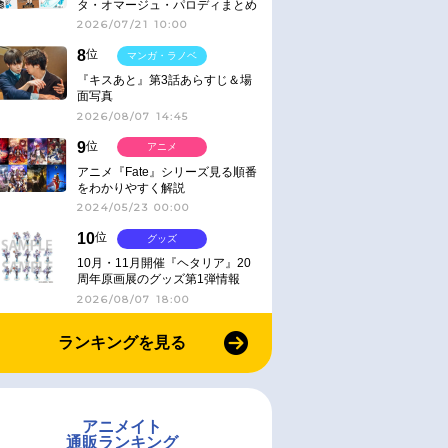
タ・オマージュ・パロディまとめ
2026/07/21 10:00
8
位
マンガ・ラノベ
『キスあと』第3話あらすじ＆場
面写真
2026/08/07 14:45
9
位
アニメ
アニメ『Fate』シリーズ見る順番
をわかりやすく解説
2024/05/23 00:00
10
位
グッズ
10月・11月開催『ヘタリア』20
周年原画展のグッズ第1弾情報
2026/08/07 18:00
ランキングを見る
アニメイト
通販ランキング