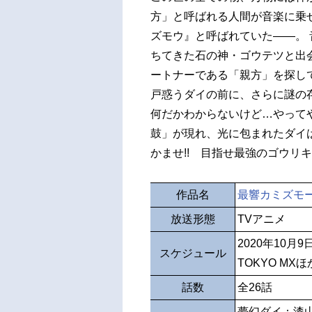
方」と呼ばれる人間が音楽に乗
ズモウ』と呼ばれていた――。
ちてきた石の神・ゴウテツと出
ートナーである「親方」を探し
戸惑うダイの前に、さらに謎の
何だかわからないけど…やって
鼓」が現れ、光に包まれたダイ
かませ!! 目指せ最強のゴウリキ
作品名
最響カミズモ
放送形態
TVアニメ
2020年10月
スケジュール
TOKYO MXほ
話数
全26話
夢幻ダイ：漆