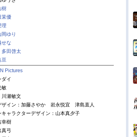
祐樹
田茉優
愛理
山岡ゆり
越せな
：
多田啓太
島亘
N Pictures
ンダイ
光敏
：川瀬敏文
デザイン：加藤さやか 岩永悦宜 津島直人
ンキャラクターデザイン：山本真夕子
吉幸樹
出真弓