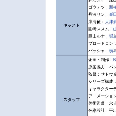
ゴウテツ：
新
丹波リン：
峯
岸海征：
大津
キャスト
園崎ススム：
亜山ルナ：
堀
ブロードロン
バッシャ：
横
企画・制作：
B
原案協力：バ
監督：サトウ
シリーズ構成
キャラクター
アニメーショ
スタッフ
美術監督：永
色彩設計：平