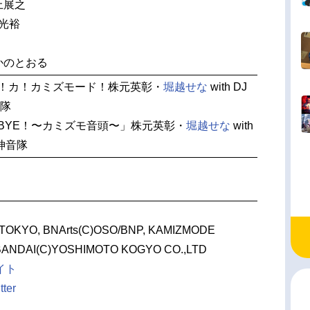
上展之
光裕
かのとおる
カ！カ！カミズモード！株元英彰・
堀越せな
with DJ
音隊
BYE！〜カミズモ音頭〜」株元英彰・
堀越せな
with
と神音隊
 TOKYO, BNArts(C)OSO/BNP, KAMIZMODE
BANDAI(C)YOSHIMOTO KOGYO CO.,LTD
イト
er