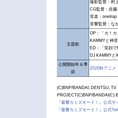
撮影監督：村
CG監督：佐藤
音楽：onetrap
音響監督：な
OP：「カ！
KAMMYと神
主題歌
ED：「笑顔で
DJ KAMMY
公開開始年＆季
2020秋アニメ
節
(C)BNP/BANDAI, DENTSU, TV
PROJECT(C)BNP/BANDAI(C) 
『最響カミズモード！』公式サ
『最響カミズモード！』公式Twitt