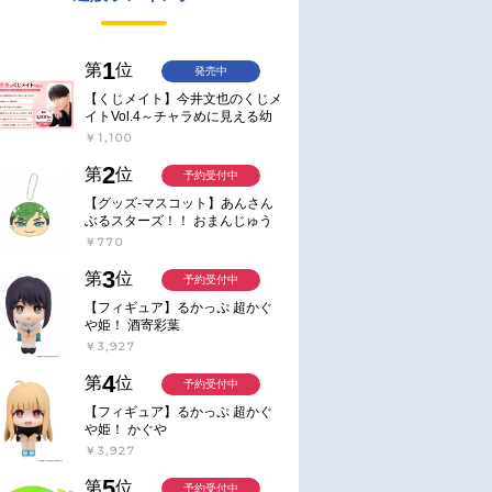
1
第
位
発売中
【くじメイト】今井文也のくじメ
イトVol.4～チャラめに見える幼
馴染、実は一途で独占欲が強いん
￥1,100
です～
2
第
位
予約受付中
【グッズ-マスコット】あんさん
ぶるスターズ！！ おまんじゅう
にぎにぎマスコット ねくすと2
￥770
Hbox
3
第
位
予約受付中
【フィギュア】るかっぷ 超かぐ
や姫！ 酒寄彩葉
￥3,927
4
第
位
予約受付中
【フィギュア】るかっぷ 超かぐ
や姫！ かぐや
￥3,927
5
第
位
予約受付中