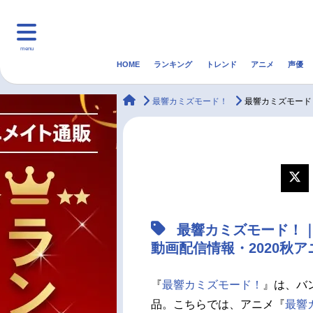
menu
HOME
ランキング
トレンド
アニメ
声優
HOME
ランキング
アニ
animateTimes
最響カミズモード！
最響カミズモード
マンガ・ラノベ
ゲーム・アプリ
音楽
最新記事一覧
アニメ記事一覧
最響カミズモード！
声優記事一覧
動画配信情報・2020秋
『
最響カミズモード！
』は、バ
品。こちらでは、アニメ『
最響