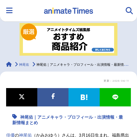
HOME
ランキング
アニメ
声優
ラジオ
みんなの声
グッズ
映画
animateTimes
神尾佑
神尾佑｜アニメキャラ・プロフィール・出演情報・最新情報まとめ
更新：2025-06-11
マンガ・ラノベ
ゲーム・アプリ
音楽
コスプレ
2.5次元
配信・Vtuber
トレンド
無料マンガ
神尾佑｜アニメキャラ・プロフィール・出演情報・最
最新記事一覧
新情報まとめ
アニメ記事一覧
声優記事一覧
俳優
の
神尾佑
（かみおゆう）さんは、3月16日生まれ、福島県出