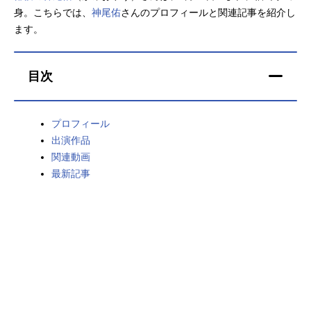
身。こちらでは、
神尾佑
さんのプロフィールと関連記事を紹介し
アニメ映画一覧
実写化映画一覧
ます。
今期アニメ曜日別一覧
目次
春アニメ
夏アニメ
秋アニメ
冬アニメ
プロフィール
出演作品
男性声優/女性声優一覧
関連動画
最新記事
FOLLOW US