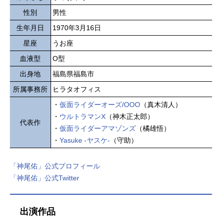
性別
男性
生年月日
1970年3月16日
星座
うお座
血液型
O型
出身地
福島県福島市
所属事務所
ヒラタオフィス
・
仮面ライダーオーズ/OOO
（真木清人）
・
ウルトラマンX
（神木正太郎）
代表作
・
仮面ライダーアマゾンズ
（橘雄悟）
・
Yasuke -ヤスケ-
（守助）
「神尾佑」公式プロフィール
「神尾佑」公式Twitter
出演作品