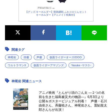
【グッズ-キーホルダー】呪術廻戦 ふわコロりんセット
キーホルダー【アニメイト特典付】
関連タグ
神尾佑
俳優
声優
仮面ライダーオーズ/OOO
ウルトラマンX
仮面ライダーアマゾンズ
Yasuke -ヤスケ-
神尾佑 関連ニュース
アニメ映画『とんがり頭のごん太 ―２つの名
前を生きた福島被災犬の物語―』6月3日より
公開＆ポスタービジュアル到着！ 声優・石川
由依さん、斉藤暁さん、神尾佑さん、置鮎龍太
郎さんらが出演！