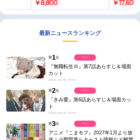
￥8,800
￥17,600
最新ニュースランキング
1
第
位
アニメ
『無職転生Ⅲ』第7話あらすじ＆場面
カット
2026-08-05 19:01
2
第
位
アニメ
『きみ愛』第6話あらすじ＆場面カッ
ト
2026-08-05 18:02
3
第
位
アニメ
アニメ『こまモフ』2027年1月より放
送｜小野賢章らキャスト情報など解禁