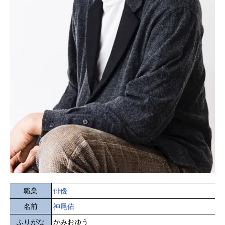
職業
俳優
名前
神尾佑
ふりがな
かみおゆう