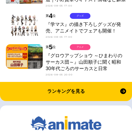
2026-08-05 17:00
4
第
位
グッズ
『学マス』の描き下ろしグッズが発
売、アニメイトでフェアも開催！
2026-08-05 17:00
5
第
位
アニメ
『グロウアップショウ ～ひまわりの
サーカス団～』山田順子に聞く昭和
30年代ごろのサーカスと日常
2026-08-05 20:00
ランキングを見る