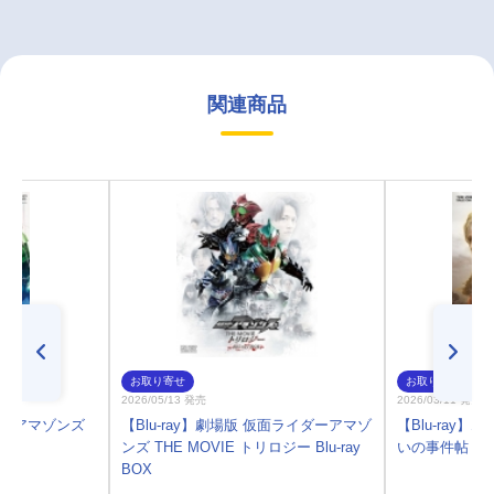
関連商品
お取り寄せ
お取り寄せ
2026/05/13 発売
2026/03/11 発売
ダーアマゾンズ
【Blu-ray】劇場版 仮面ライダーアマゾ
【Blu-ray
ンズ THE MOVIE トリロジー Blu-ray
いの事件帖 終
BOX