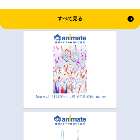
すべて見る
【Blu-ray】『劇場版モノノ怪 第三章 蛇神』Blu-ray