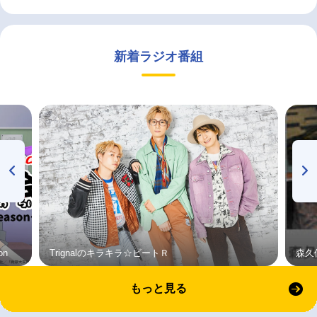
新着ラジオ番組
on
Trignalのキラキラ☆ビートＲ
森久
もっと見る