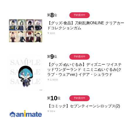
8
第
位
予約受付中
【グッズ-食品】刀剣乱舞ONLINE クリアカー
ドコレクションガム
￥220
9
第
位
予約受付中
【グッズ-ぬいぐるみ】ディズニー ツイステ
ッドワンダーランド ミニミニぬいぐるみ(ク
ラブ・ウェアver.) イデア・シュラウド
￥2,500
10
第
位
予約受付中
【コミック】セブンティーンシロップス(2)
￥924