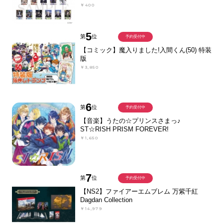
￥400
5
第
位
予約受付中
【コミック】魔入りました!入間くん(50) 特装
版
￥3,850
6
第
位
予約受付中
【音楽】うたの☆プリンスさまっ♪
ST☆RISH PRISM FOREVER!
￥1,650
7
第
位
予約受付中
【NS2】ファイアーエムブレム 万紫千紅
Dagdan Collection
￥14,979