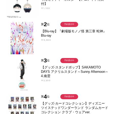
付】
￥1,100
2
第
位
予約受付中
【Blu-ray】『劇場版モノノ怪 第三章 蛇神』
Blu-ray
￥9,900
3
第
位
予約受付中
【グッズ-スタンドポップ】SAKAMOTO
DAYS アクリルスタンド～Sunny Afternoon～
4.南雲
￥2,200
4
第
位
予約受付中
【グッズ-カードコレクション】ディズニー
ツイステッドワンダーランド ランダムカード
コレクション クラブ・ウェアver.