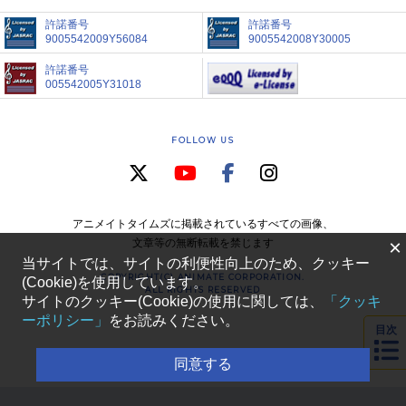
許諾番号
許諾番号
9005542009Y56084
9005542008Y30005
許諾番号
005542005Y31018
FOLLOW US
アニメイトタイムズに掲載されているすべての画像、
×
文章等の無断転載を禁じます
当サイトでは、サイトの利便性向上のため、クッキー
COPYRIGHT(C) ANIMATE CORPORATION.
(Cookie)を使用しています。
ALL RIGHTS RESERVED
サイトのクッキー(Cookie)の使用に関しては、
「クッキ
ーポリシー」
をお読みください。
目次
同意する