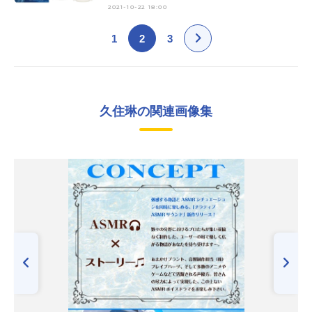
2021-10-22 18:00
1
2
3
久住琳の関連画像集