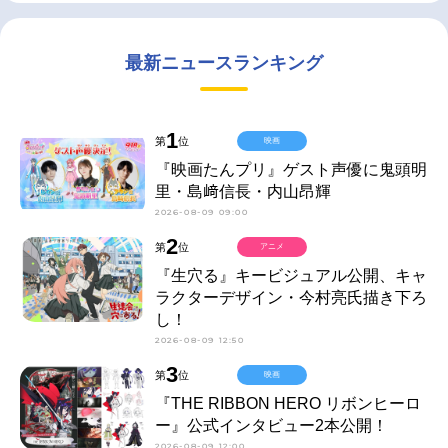
最新ニュースランキング
1
第
位
映画
『映画たんプリ』ゲスト声優に鬼頭明
里・島﨑信長・内山昂輝
2026-08-09 09:00
2
第
位
アニメ
『生穴る』キービジュアル公開、キャ
ラクターデザイン・今村亮氏描き下ろ
し！
2026-08-09 12:50
3
第
位
映画
『THE RIBBON HERO リボンヒーロ
ー』公式インタビュー2本公開！
2026-08-09 12:00