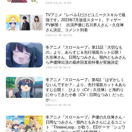
2023-02-24 12:00
TVアニメ『レベル1だけどユニークスキルで最
強です』2023年7月放送スタート、ティザー
PV解禁！ 出演声優に石川界人さん・久住琳
さん決定、コメント到着
2023-01-26 00:00
冬アニメ『スローループ』第11話「大切なも
の」より、あらすじ＆先行場面カット公開！
久住琳さん、日岡なつみさん、嶺内ともみさん
ら声優陣出演の最終回直前特番が実施決定
2022-03-18 18:10
冬アニメ『スローループ』第4話「はずかしく
ないんですか？」より、先行場面カット＆あら
すじ公開！ ひより（CV：久住琳）と海釣り
にやってきた小春（CV：日岡なつみ）だった
が……
2022-01-26 23:20
冬アニメ『スローループ』声優の久住琳さん・
日岡なつみさん・嶺内ともみさんによるユニッ
ト「Three∞Loop」が歌う、EDテーマ「シュワ