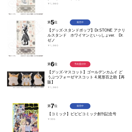
￥1,980
5
第
位
発売中
【グッズ-スタンドポップ】Dr.STONE アクリ
ルスタンド ホワイマンといっしょver. Dr.
ゼノ
￥1,980
6
第
位
予約受付中
【グッズ-マスコット】ゴールデンカムイ ど
うぶつフォーゼマスコット 4.尾形百之助【再
販】
￥1,980
7
第
位
発売中
【コミック】ビビビコミック創刊記念号
￥935