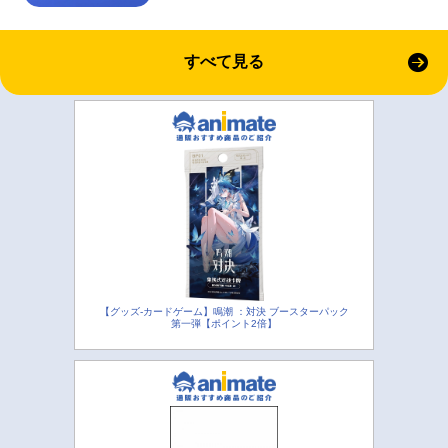
すべて見る
【グッズ-カードゲーム】鳴潮 ：対決 ブースターパック
第一弾【ポイント2倍】