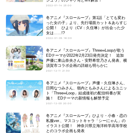
シュワ」のジャケ写とMV解禁！
2022-01-14 23:00
冬アニメ『スローループ』第1話「とても変わ
った女の子」より、先行場面カット＆あらすじ
公開！ ひより（CV：久住琳）が出会った少
女は……!?
2022-01-05 18:00
冬アニメ『スローループ』Three∞Loopが歌う
EDテーマが2022年2月23日発売決定！ 追加
声優に東山奈央さん・安野希世乃さん発表、横
須賀市コラボ企画の詳細も明らかに
2021-12-11 21:30
冬アニメ『スローループ』声優・久住琳さん、
日岡なつみさん、嶺内ともみさんによるユニッ
ト「Three∞Loop」結成後初の配信特番が実
施！ EDテーマの新情報も解禁予定
2021-12-03 20:00
冬アニメ『スローループ』ひより・小春・恋の
私服ver.、マスコットキャラ「シーにゃん」の
イラスト公開！ 神奈川県立海洋科学高等学校
とのコラボ企画も発表