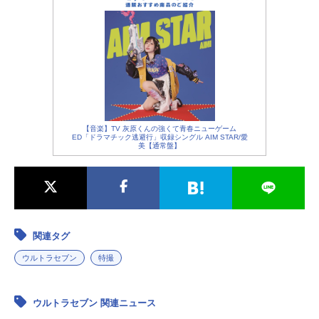
【音楽】TV 灰原くんの強くて青春ニューゲーム
ED「ドラマチック逃避行」収録シングル AIM STAR/愛
美【通常盤】
関連タグ
ウルトラセブン
特撮
ウルトラセブン 関連ニュース