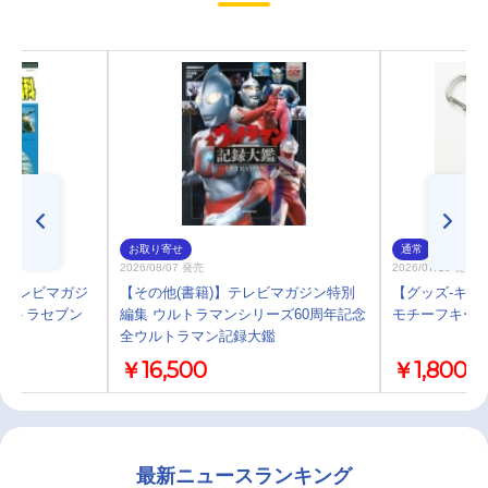
お取り寄せ
通常
2026/08/07 発売
2026/07/10 発売
版テレビマガジ
【その他(書籍)】テレビマガジン特別
【グッズ-キー
ウルトラセブン
編集 ウルトラマンシリーズ60周年記念
モチーフキーホ
全ウルトラマン記録大鑑
￥16,500
￥1,800
最新ニュースランキング