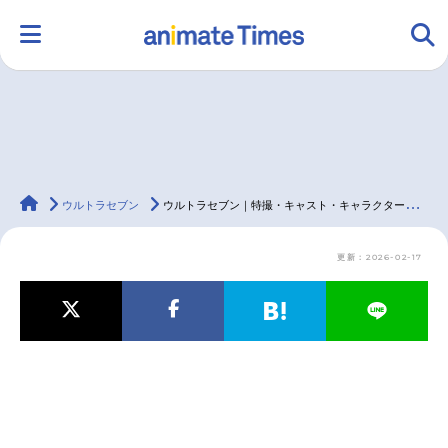
HOME
ランキング
アニメ
声優
animateTimes
ラジオ
みんなの声
グッズ
映画
ウルトラセブン
ウルトラセブン｜特撮・キャスト・キャラクター・登場人物・動画配信情報・最新情報一覧
更新：2026-02-17
マンガ・ラノベ
ゲーム・アプリ
音楽
コスプレ
2.5次元
配信・Vtuber
トレンド
無料マンガ
最新記事一覧
アニメ記事一覧
声優記事一覧