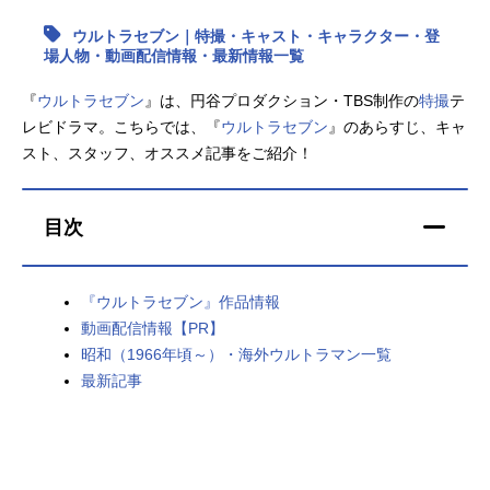
ウルトラセブン｜特撮・キャスト・キャラクター・登
アニメ映画一覧
実写化映画一覧
場人物・動画配信情報・最新情報一覧
今期アニメ曜日別一覧
『
ウルトラセブン
』は、円谷プロダクション・TBS制作の
特撮
テ
レビドラマ。こちらでは、『
ウルトラセブン
』のあらすじ、キャ
春アニメ
夏アニメ
スト、スタッフ、オススメ記事をご紹介！
秋アニメ
冬アニメ
目次
男性声優/女性声優一覧
FOLLOW US
『ウルトラセブン』作品情報
動画配信情報【PR】
昭和（1966年頃～）・海外ウルトラマン一覧
最新記事