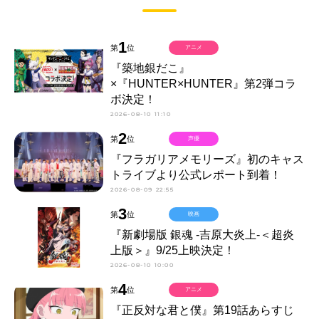
1
第
位
アニメ
『築地銀だこ』
×『HUNTER×HUNTER』第2弾コラ
ボ決定！
2026-08-10 11:10
2
第
位
声優
『フラガリアメモリーズ』初のキャス
トライブより公式レポート到着！
2026-08-09 22:55
3
第
位
映画
『新劇場版 銀魂 -吉原大炎上-＜超炎
上版＞』9/25上映決定！
2026-08-10 10:00
4
第
位
アニメ
『正反対な君と僕』第19話あらすじ