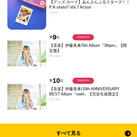
【グッズ-カード】あんさんぶるスターズ！！
P.A.shots!! Vol.7 Action
￥275
9
第
位
予約受付中
【音楽】伊藤美来/5th Album『39rpm』【限
定盤】
￥6,050
10
第
位
予約受付中
【音楽】伊藤美来/10th ANNIVERSARY
BEST Album『swirl』【完全生産限定】
￥7,150
すべて見る