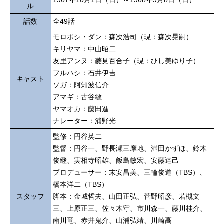
1967年10月1日（日）～1968年9月8日（日）
ル
話数
全49話
モロボシ・ダン：森次浩司（現：森次晃嗣）
キリヤマ：中山昭二
友里アンヌ：菱見百合子（現：ひし美ゆり子）
フルハシ：石井伊吉
キャスト
ソガ：阿知波信介
アマギ：古谷敏
ヤマオカ：藤田進
ナレーター：浦野光
監修：円谷英二
監督：円谷一、野長瀬三摩地、満田かずほ、鈴木
俊継、実相寺昭雄、飯島敏宏、安藤達己
プロデューサー：末安昌美、三輪俊道（TBS）、
橋本洋二（TBS）
スタッフ
脚本：金城哲夫、山田正弘、菅野昭彦、若槻文
三、上原正三、佐々木守、市川森一、藤川桂介、
南川竜、赤井鬼介、山浦弘靖、川崎高