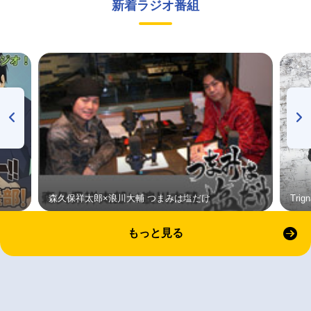
新着ラジオ番組
森久保祥太郎×浪川大輔 つまみは塩だけ
Tri
もっと見る