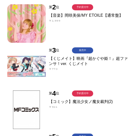
2
第
位
予約受付中
【音楽】岡咲美保/MY ETOILE【通常盤】
￥2,999
3
第
位
発売中
【くじメイト】映画『超かぐや姫！』超ファ
ンサ！ver. くじメイト
￥770
4
第
位
予約受付中
【コミック】魔法少女ノ魔女裁判(2)
￥924