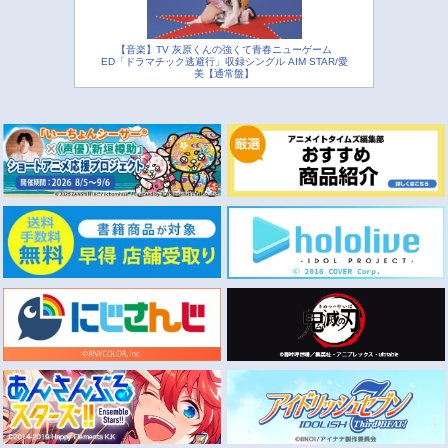
【音楽】TV 灰原くんの強くて青春ニューゲーム
ED「ドラマチック逃避行」収録シングル AIM STAR/愛
美【通常盤】