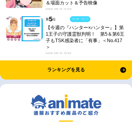
＆場面カット＆予告映像
2026-08-10 12:00
5
第
位
マンガ・ラノベ
【今週の『ハンター×ハンター』】第
1王子の守護霊獣判明！ 第5＆第6王
子もTSK感染者に「有事」＜No.417
＞
2026-08-10 13:30
ランキングを見る