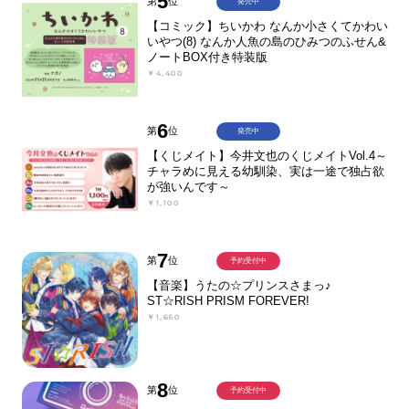
5
第
位
発売中
【コミック】ちいかわ なんか小さくてかわい
いやつ(8) なんか人魚の島のひみつのふせん&
ノートBOX付き特装版
￥4,400
6
第
位
発売中
【くじメイト】今井文也のくじメイトVol.4～
チャラめに見える幼馴染、実は一途で独占欲
が強いんです～
￥1,100
7
第
位
予約受付中
【音楽】うたの☆プリンスさまっ♪
ST☆RISH PRISM FOREVER!
￥1,650
8
第
位
予約受付中