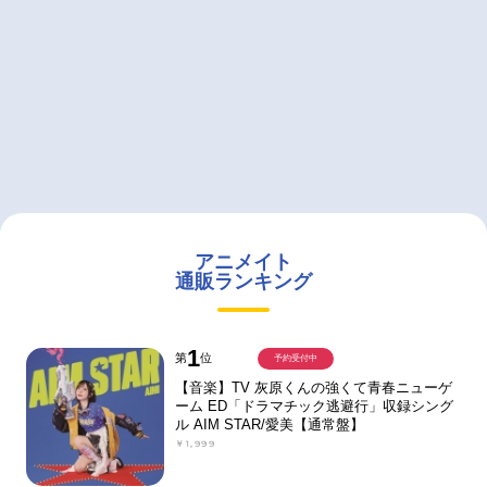
アニメイト
通販ランキング
1
第
位
予約受付中
【音楽】TV 灰原くんの強くて青春ニューゲ
ーム ED「ドラマチック逃避行」収録シング
ル AIM STAR/愛美【通常盤】
￥1,999