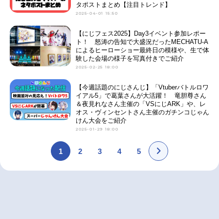
タポストまとめ【注目トレンド】
2025-04-01 15:50
【にじフェス2025】Day3イベント参加レポー
ト！ 怒涛の告知で大盛況だったMECHATU-A
によるヒーローショー最終日の模様や、生で体
験した会場の様子を写真付きでご紹介
2025-02-25 18:00
【今週話題のにじさんじ】「Vtuberバトルロワ
イアル5」で葛葉さんが大活躍！ 竜胆尊さん
＆夜見れなさん主催の「VSにじARK」や、レ
オス・ヴィンセントさん主催のガチンコじゃん
けん大会をご紹介
2025-01-29 18:00
1
2
3
4
5