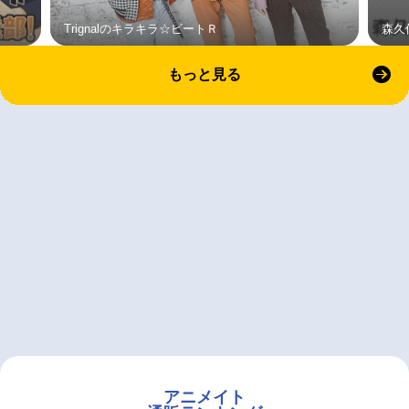
Trignalのキラキラ☆ビートＲ
森久
もっと見る
アニメイト