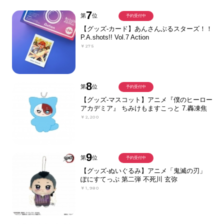
7
第
位
予約受付中
【グッズ-カード】あんさんぶるスターズ！！
P.A.shots!! Vol.7 Action
￥275
8
第
位
予約受付中
【グッズ-マスコット】アニメ『僕のヒーロー
アカデミア』 ちみけもますこっと 7.轟凍焦
￥2,200
9
第
位
予約受付中
【グッズ-ぬいぐるみ】アニメ「鬼滅の刃」
ぽにすてっぷ 第二弾 不死川 玄弥
￥1,980