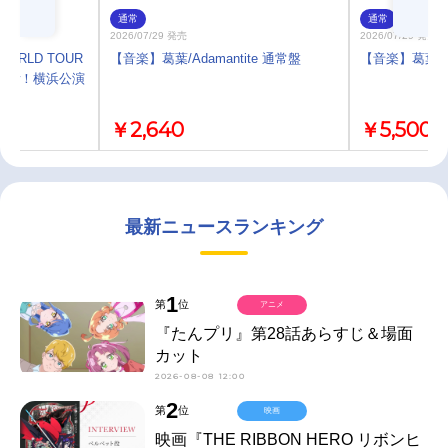
通常
通常
2026/07/29 発売
2026/07/29 発売
WORLD TOUR
【音楽】葛葉/Adamantite 通常盤
【音楽】葛葉/Ad
 Rainbow！横浜公演
￥2,640
￥5,500
最新ニュースランキング
1
第
位
アニメ
『たんプリ』第28話あらすじ＆場面
カット
2026-08-08 12:00
2
第
位
映画
映画『THE RIBBON HERO リボンヒ