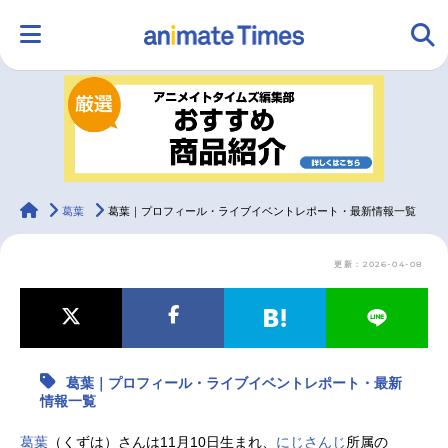
HOME
ランキング
アニメ
声優
ラジオ
みんなの声
グッズ
映画
animateTimes
葛葉
葛葉｜プロフィール・ライブイベントレポート・最新情報一覧
更新：2026-04-08
マンガ・ラノベ
ゲーム・アプリ
音楽
コスプレ
2.5次元
配信・Vtuber
トレンド
無料マンガ
葛葉｜プロフィール・ライブイベントレポート・最新
最新記事一覧
情報一覧
アニメ記事一覧
声優記事一覧
葛葉
（くずは）さんは11月10日生まれ、
にじさんじ
所属の