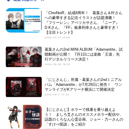
「ChroNoiR」結成8周年！ 葛葉さん＆叶さん
への豪華すぎる記念イラストが話題沸騰！
『フリーレン』アベツカサさん、『ニーア』
D.Kさん、『FF』板鼻利幸さんと豪華すぎ！
【注目トレンド】
2026-07-17 10:56
葛葉さんの2nd MINI ALBUM「Adamantite」試
聴動画が公開！ 7月1日には楽曲「王道」先
行デジタルリリース決定！
2026-06-30 18:30
「にじさんじ」所属・葛葉さんの2ndミニアル
バム「Adamantite」が7月29日に発売！ ワン
マンライブがKアリーナ横浜にて開催決定
2026-03-11 14:20
【にじさんじ】ホラーで残暑を乗り越えよ
う！ ましろ爻さんのオススメホラー配信や、
話題のくろなん心霊企画、ジョー・力一さんの
「すけべ怪談」をご紹介