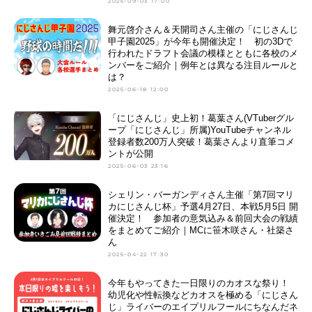
2025-09-03 17:00
舞元啓介さん＆天開司さん主催の「にじさんじ
甲子園2025」が今年も開催決定！ 初の3Dで
行われたドラフト会議の模様とともに各校のメ
ンバーをご紹介｜例年とは異なる注目ルールと
は？
2025-06-18 12:00
「にじさんじ」史上初！葛葉さん(VTuberグル
ープ「にじさんじ」所属)YouTubeチャンネル
登録者数200万人突破！葛葉さんより直筆コメ
ントが公開
2025-06-03 23:16
シェリン・バーガンディさん主催「第7回マリ
カにじさんじ杯」予選4月27日、本戦5月5日 開
催決定！ 参加者の意気込み＆前回大会の戦績
をまとめてご紹介｜MCに笹木咲さん・社築さ
ん
2025-04-22 17:30
今年もやってきた一日限りのカオスな祭り！
幼児化や性転換などカオスを極める「にじさん
じ」ライバーのエイプリルフールにちなんだネ