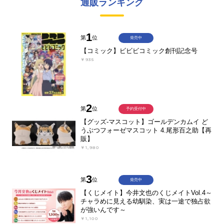
通販ランキング
1
第
位
発売中
【コミック】ビビビコミック創刊記念号
￥935
2
第
位
予約受付中
【グッズ-マスコット】ゴールデンカムイ ど
うぶつフォーゼマスコット 4.尾形百之助【再
販】
￥1,980
3
第
位
発売中
【くじメイト】今井文也のくじメイトVol.4～
チャラめに見える幼馴染、実は一途で独占欲
が強いんです～
￥1,100