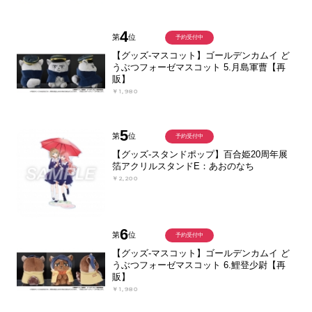
4
第
位
予約受付中
【グッズ-マスコット】ゴールデンカムイ ど
うぶつフォーゼマスコット 5.月島軍曹【再
販】
￥1,980
5
第
位
予約受付中
【グッズ-スタンドポップ】百合姫20周年展
箔アクリルスタンドE：あおのなち
￥2,200
6
第
位
予約受付中
【グッズ-マスコット】ゴールデンカムイ ど
うぶつフォーゼマスコット 6.鯉登少尉【再
販】
￥1,980