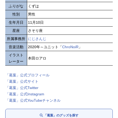
ふりがな
くずは
性別
男性
生年月日
11月10日
星座
さそり座
所属事務所
にじさんじ
音楽活動
2020年～ユニット「
ChroNoiR
」
イラスト
本田ロアロ
レーター
「葛葉」公式プロフィール
「葛葉」公式サイト
「葛葉」公式Twitter
「葛葉」公式Instagram
「葛葉」公式YouTubeチャンネル
「葛葉」のグッズを探す