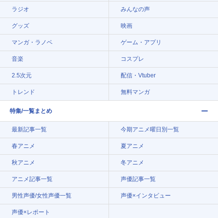
ラジオ
みんなの声
グッズ
映画
マンガ・ラノベ
ゲーム・アプリ
音楽
コスプレ
2.5次元
配信・Vtuber
トレンド
無料マンガ
特集/一覧まとめ
最新記事一覧
今期アニメ曜日別一覧
春アニメ
夏アニメ
秋アニメ
冬アニメ
アニメ記事一覧
声優記事一覧
男性声優/女性声優一覧
声優×インタビュー
声優×レポート