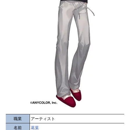
職業
アーティスト
名前
葛葉