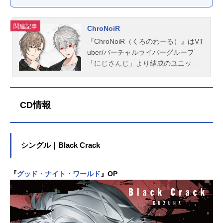
関連記事
ChroNoiR
『ChroNoiR（くろのわーる）』はVT
uber/バーチャルライバーグループ
「にじさんじ」より結成のユニッ
ト。こちらでは、『ChroNoiR』のオ
ススメ記事、音楽情報、関連動画を
ご紹介！『ChroNoiR』プロフィール
CD情報
「ChroNoiR（くろのわーる）」と
は、VTuberグループ「にじさんじ」
に所属する、叶と葛葉によるユニッ
ト。2018年の結成以降、楽曲リリー
シングル｜Black Crack
スや冠番組「くろのわーるがなんか
やる」の配信などの活動を続け、You
Tubeのチャンネル登録者数は100万
『
グッド・ナイト・ワールド
』OP
人を超える。『ChroNoiR』公式サイ
ト『ChroNoiR』YouTubeチャンネル
『ChroNoiR』公式X（Twitter）『Chr
oNoiR』公式Instagram『ChroNoiR』