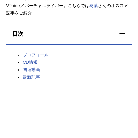
VTuber／バーチャルライバー。こちらでは
葛葉
さんのオススメ
アニメ映画一覧
実写化映画一覧
記事をご紹介！
今期アニメ曜日別一覧
目次
春アニメ
夏アニメ
秋アニメ
冬アニメ
プロフィール
CD情報
男性声優/女性声優一覧
関連動画
最新記事
FOLLOW US