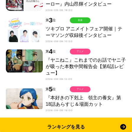
ーロー』内山昂輝インタビュー
2026-08-08 18:00
3
第
位
音楽
ツキプロ アニメイトフェア開催｜テ
ーマソング収録後インタビュー
2026-08-08 10:00
4
第
位
アニメ
『ヤニねこ』これまでのお話でヤニ子
が吸った本数中間報告会【第6話レビ
ュー】
2026-08-08 12:00
5
第
位
アニメ
『本好きの下剋上 領主の養女』第
18話あらすじ＆場面カット
2026-08-08 18:00
ランキングを見る