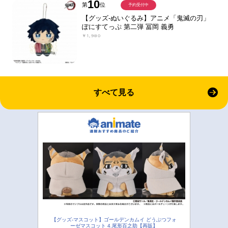
10
第
位
予約受付中
【グッズ-ぬいぐるみ】アニメ「鬼滅の刃」
ぽにすてっぷ 第二弾 冨岡 義勇
￥1,980
すべて見る
【グッズ-マスコット】ゴールデンカムイ どうぶつフォ
ーゼマスコット 4.尾形百之助【再販】