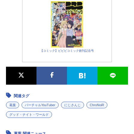
【コミック】ビビビコミック創刊記念号
関連タグ
葛葉
バーチャルYouTuber
にじさんじ
ChroNoiR
グッド・ナイト・ワールド
葛葉 関連ニュース