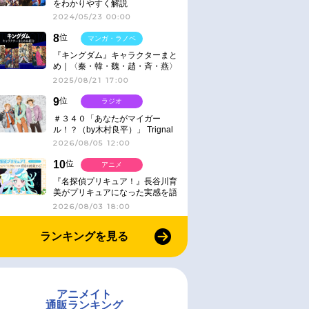
をわかりやすく解説
2024/05/23 00:00
8
位
マンガ・ラノベ
『キングダム』キャラクターまと
め｜〈秦・韓・魏・趙・斉・燕〉
2025/08/21 17:00
9
位
ラジオ
＃３４０「あなたがマイガー
ル！？（by木村良平）」 Trignal
のキラキラ☆ビートＲ
2026/08/05 12:00
10
位
アニメ
『名探偵プリキュア！』長谷川育
美がプリキュアになった実感を語
る【インタビュー】
2026/08/03 18:00
ランキングを見る
アニメイト
通販ランキング