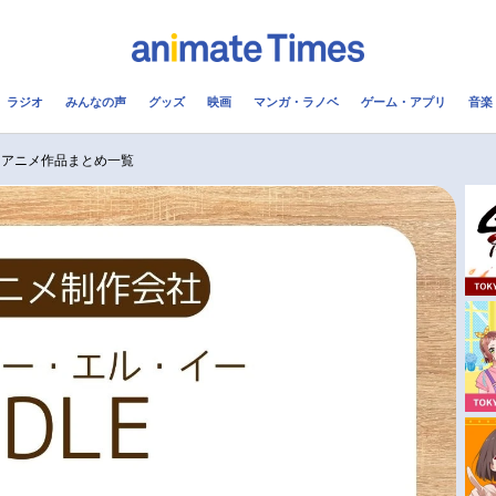
ラジオ
みんなの声
グッズ
映画
マンガ・ラノベ
ゲーム・アプリ
音楽
メ
声優
ラジオ
み
 アニメ作品まとめ一覧
コスプレ
2.5次元
配信
アニメ映画一覧
今期アニメ曜日別一覧
実写化映画一覧
春アニメ
男性声優/女性声優一覧
夏アニメ
FOLLOW US