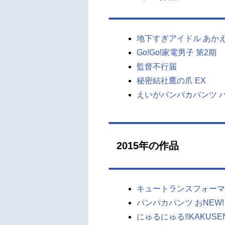
地下すぎアイドル あか
Go!Go!家電男子 第2期
監督不行届
秘密結社鷹の爪 EX
えいがパンパカパンツ 
2015年の作品
キュートランスフォーマ
パンパカパンツ おNEW!
にゅるにゅる!!KAKUSE