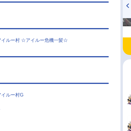
高橋美紀のおんぷの気持ち
TVアニメ『戦隊大失格』
♪ in アニメイトタイムズ
radio 大直会 2nd season
アイルー村 ☆アイルー危機一髪☆
アイルー村G