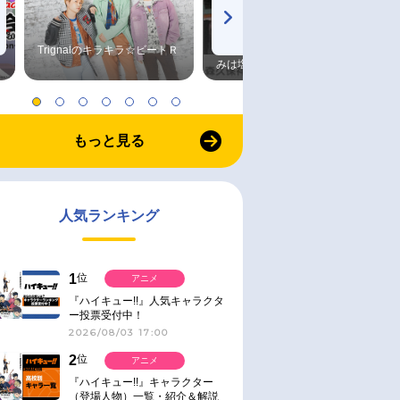
Trignalのキラキラ☆ビートＲ
森久保祥太郎×浪川大輔 つま
みは塩だけ
もっと見る
人気ランキング
1
位
アニメ
『ハイキュー!!』人気キャラクタ
ー投票受付中！
2026/08/03 17:00
2
位
アニメ
『ハイキュー!!』キャラクター
（登場人物）一覧・紹介＆解説