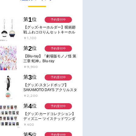
1
第
位
予約受付中
【グッズ-キーホルダー】呪術廻
戦 ふわコロりんセットキーホル
ダー【アニメイト特典付】
￥1,100
2
第
位
予約受付中
【Blu-ray】『劇場版モノノ怪 第
三章 蛇神』Blu-ray
￥9,900
3
第
位
予約受付中
【グッズ-スタンドポップ】
SAKAMOTO DAYS アクリルスタ
ンド～Sunny Afternoon～ 4.南雲
￥2,200
4
第
位
予約受付中
【グッズ-カードコレクション】
ディズニー ツイステッドワンダ
ーランド ランダムカードコレク
￥400
ション クラブ・ウェアver.
5
第
位
予約受付中