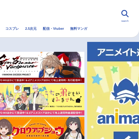
search
コスプレ
2.5次元
配信・Vtuber
無料マンガ
んなの声
グッズ
映画
・Vtuber
トレンド
無料マンガ
秋アニメ
冬アニメ