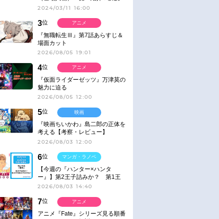
2024/03/11 16:00
3
位
アニメ
『無職転生Ⅲ』第7話あらすじ＆
場面カット
2026/08/05 19:01
4
位
アニメ
『仮面ライダーゼッツ』万津莫の
魅力に迫る
2026/08/05 12:00
5
位
映画
『映画ちいかわ』島二郎の正体を
考える【考察・レビュー】
2026/08/03 12:00
6
位
マンガ・ラノベ
【今週の『ハンター×ハンタ
ー』】第2王子詰みか？ 第1王
子と第4王子が対峙「発令」＜
2026/08/03 14:40
No.416＞
7
位
アニメ
アニメ『Fate』シリーズ見る順番