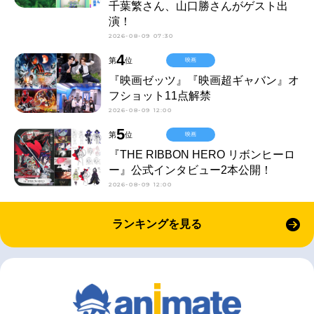
千葉繁さん、山口勝さんがゲスト出
演！
2026-08-09 07:30
4
第
位
映画
『映画ゼッツ』『映画超ギャバン』オ
フショット11点解禁
2026-08-09 12:00
5
第
位
映画
『THE RIBBON HERO リボンヒーロ
ー』公式インタビュー2本公開！
2026-08-09 12:00
ランキングを見る