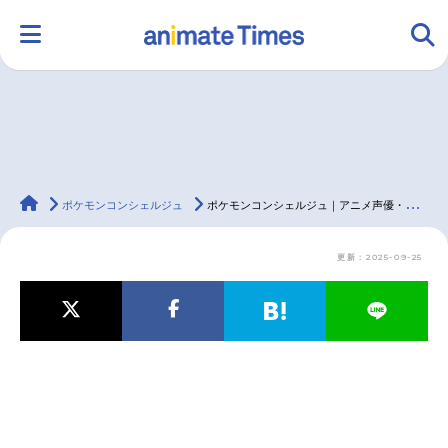
HOME
ランキング
アニメ
声優
animateTimes
ラジオ
みんなの声
グッズ
映画
ポケモンコンシェルジュ
ポケモンコンシェルジュ｜アニメ声優・キャラクター・登場人物・2024冬・2025夏アニメ最新情報一覧
更新：2025-09-25
マンガ・ラノベ
ゲーム・アプリ
音楽
コスプレ
2.5次元
配信・Vtuber
トレンド
無料マンガ
最新記事一覧
アニメ記事一覧
声優記事一覧