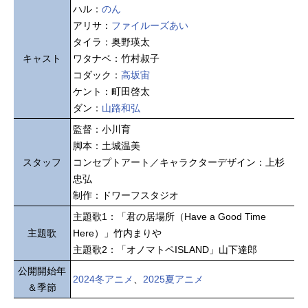
ハル：
のん
アリサ：
ファイルーズあい
タイラ：奥野瑛太
キャスト
ワタナベ：竹村叔子
コダック：
高坂宙
ケント：町田啓太
ダン：
山路和弘
監督：小川育
脚本：土城温美
スタッフ
コンセプトアート／キャラクターデザイン：上杉
忠弘
制作：ドワーフスタジオ
主題歌1：「君の居場所（Have a Good Time
主題歌
Here）」竹内まりや
主題歌2：「オノマトペISLAND」山下達郎
公開開始年
2024冬アニメ
、
2025夏アニメ
＆季節