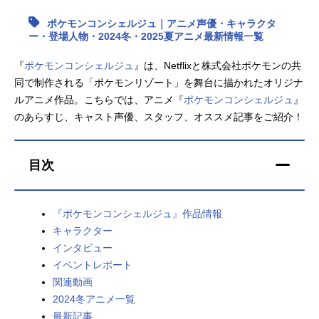
ポケモンコンシェルジュ｜アニメ声優・キャラクタ
アニメ映画一覧
実写化映画一覧
ー・登場人物・2024冬・2025夏アニメ最新情報一覧
今期アニメ曜日別一覧
『
ポケモンコンシェルジュ
』は、Netflixと株式会社ポケモンの共
同で制作される「ポケモンリゾート」を舞台に描かれたオリジナ
春アニメ
夏アニメ
ルアニメ作品。こちらでは、アニメ『
ポケモンコンシェルジュ
』
のあらすじ、キャスト声優、スタッフ、オススメ記事をご紹介！
秋アニメ
冬アニメ
男性声優/女性声優一覧
目次
FOLLOW US
『ポケモンコンシェルジュ』作品情報
キャラクター
インタビュー
イベントレポート
関連動画
2024冬アニメ一覧
最新記事