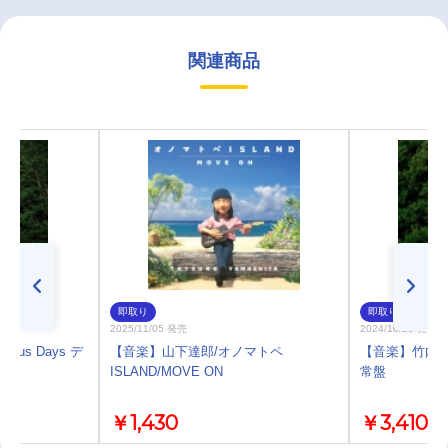
関連商品
即取り
即取り
2025/11/05 発売
2024/10/23 発売
ous Days デ
【音楽】山下達郎/オノマトペ
【音楽】竹内まりや
c付
ISLAND/MOVE ON
常盤
￥1,430
￥3,410