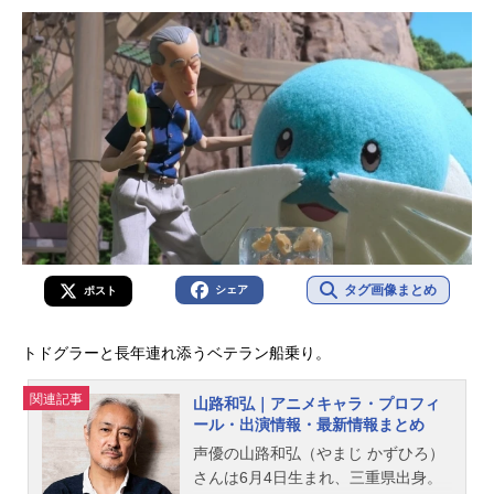
タグ画像まとめ
シェア
ポスト
トドグラーと長年連れ添うベテラン船乗り。
関連記事
山路和弘｜アニメキャラ・プロフィ
ール・出演情報・最新情報まとめ
声優の山路和弘（やまじ かずひろ）
さんは6月4日生まれ、三重県出身。