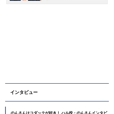
『SPY×FAMILY』のヘンリー・ヘン
ダーソン役をはじめ『PSYCHO-PAS
S サイコパス』の雑賀譲二役など、
人気作品のキャラクターを多く演じ
ています。こちらでは、山路和弘さ
んのオススメ記事をご紹介！
インタビュー
のんさんはコダックが好き！ ハル役・のんさんインタビ