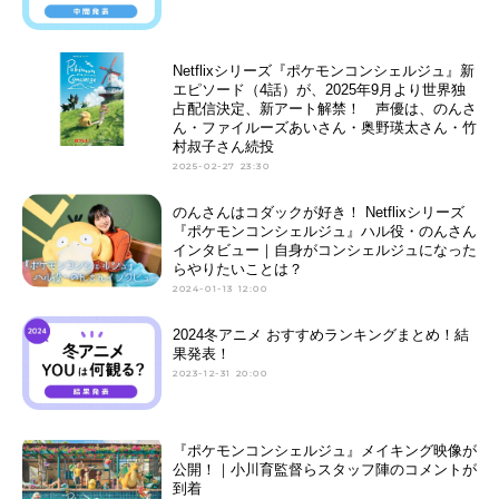
Netflixシリーズ『ポケモンコンシェルジュ』新
エピソード（4話）が、2025年9月より世界独
占配信決定、新アート解禁！ 声優は、のんさ
ん・ファイルーズあいさん・奥野瑛太さん・竹
村叔子さん続投
2025-02-27 23:30
のんさんはコダックが好き！ Netflixシリーズ
『ポケモンコンシェルジュ』ハル役・のんさん
インタビュー｜自身がコンシェルジュになった
らやりたいことは？
2024-01-13 12:00
2024冬アニメ おすすめランキングまとめ！結
果発表！
2023-12-31 20:00
『ポケモンコンシェルジュ』メイキング映像が
公開！｜小川育監督らスタッフ陣のコメントが
到着