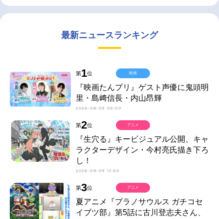
最新ニュースランキング
1
第
位
映画
『映画たんプリ』ゲスト声優に鬼頭明
里・島﨑信長・内山昂輝
2026-08-09 09:00
2
第
位
アニメ
『生穴る』キービジュアル公開、キャ
ラクターデザイン・今村亮氏描き下ろ
し！
2026-08-09 12:50
3
第
位
アニメ
夏アニメ『プラノサウルス ガチコセ
イブツ部』第5話に古川登志夫さん、