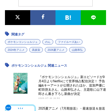
関連タグ
ポケモンコンシェルジュ
のん
ファイルーズあい
2024冬アニメ
高坂宙
2026夏アニメ
山路和弘
ポケモンコンシェルジュ 関連ニュース
『ポケモンコンシェルジュ』新エピソードが9
月4日よりNetflixにて世界独占配信決定！ 予告
編&キーアートが公開されたほか、追加声優に
町田啓太さん、山路和弘さん、主題歌に山下達
郎さん書き下ろし新曲が決定
2025-07-22 22:30
2025夏アニメ（7月期放送）・最速放送＆放送