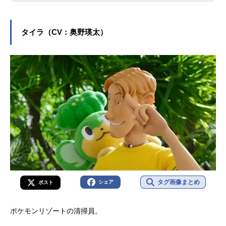
の奇妙な冒険 ストーンオーシャン』
空条徐倫役をはじめ、『トロピカル
～ジュ！プリキュア』の夏海まなつ
タイラ（CV：奥野瑛太）
／キュアサマー役など、人気作品の
キャラクターを多く演じています。
こちらでは、ファイルーズあいさん
のオススメ記事をご紹介！
タグ画像まとめ
シェア
ポスト
ポケモンリゾートの清掃員。