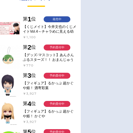
1
第
位
発売中
【くじメイト】今井文也のくじメ
イトVol.4～チャラめに見える幼
馴染、実は一途で独占欲が強いん
￥1,100
です～
2
第
位
予約受付中
【グッズ-マスコット】あんさん
ぶるスターズ！！ おまんじゅう
にぎにぎマスコット ねくすと2
￥770
Hbox
3
第
位
予約受付中
【フィギュア】るかっぷ 超かぐ
や姫！ 酒寄彩葉
￥3,927
4
第
位
予約受付中
【フィギュア】るかっぷ 超かぐ
や姫！ かぐや
￥3,927
5
第
位
予約受付中