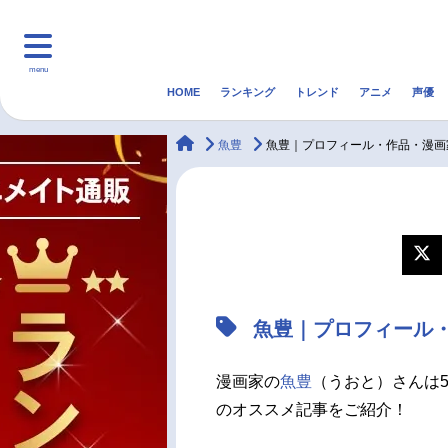
menu
HOME
ランキング
トレンド
アニメ
声優
HOME
ランキング
アニ
animateTimes
魚豊
魚豊｜プロフィール・作品・漫画
マンガ・ラノベ
ゲーム・アプリ
音楽
最新記事一覧
アニメ記事一覧
魚豊｜プロフィール
声優記事一覧
漫画家の
魚豊
（うおと）さんは
のオススメ記事をご紹介！