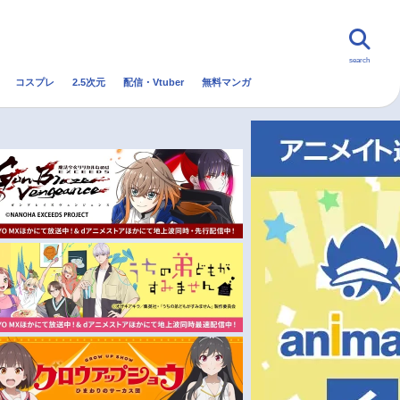
search
コスプレ
2.5次元
配信・Vtuber
無料マンガ
んなの声
グッズ
映画
・Vtuber
トレンド
無料マンガ
秋アニメ
冬アニメ