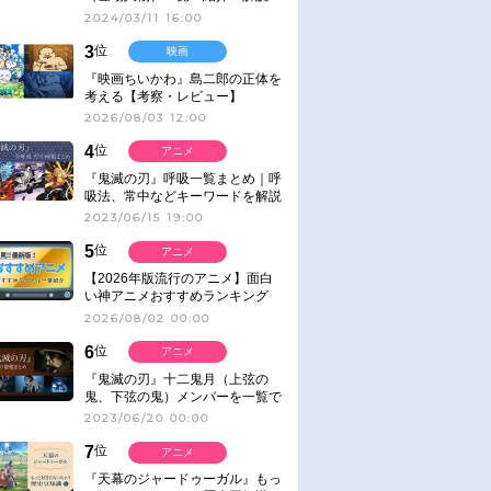
2024/03/11 16:00
3
位
映画
『映画ちいかわ』島二郎の正体を
考える【考察・レビュー】
2026/08/03 12:00
4
位
アニメ
『鬼滅の刃』呼吸一覧まとめ｜呼
吸法、常中などキーワードを解説
2023/06/15 19:00
5
位
アニメ
【2026年版流行のアニメ】面白
い神アニメおすすめランキング
【名作・話題作】｜ジャンル別人
2026/08/02 00:00
気作品をピックアップ
6
位
アニメ
『鬼滅の刃』十二鬼月（上弦の
鬼、下弦の鬼）メンバーを一覧で
紹介＆解説（登場鬼の情報まと
2023/06/20 00:00
め）
7
位
アニメ
『天幕のジャードゥーガル』もっ