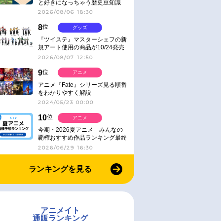
と好きになっちゃう歴史豆知識
2026/08/06 18:30
8
位
グッズ
『ツイステ』マスターシェフの新
規アート使用の商品が10/24発売
2026/08/07 12:50
9
位
アニメ
アニメ『Fate』シリーズ見る順番
をわかりやすく解説
2024/05/23 00:00
10
位
アニメ
今期・2026夏アニメ みんなの
覇権おすすめ作品ランキング最終
結果発表！
2026/06/29 16:30
ランキングを見る
アニメイト
通販ランキング