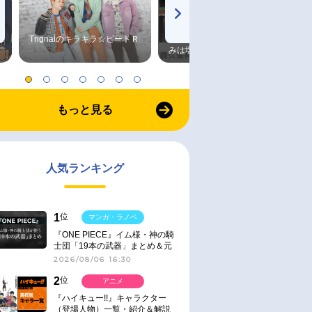
Trignalのキラキラ☆ビートＲ
森久保祥太郎×浪川大輔 つま
みは塩だけ
もっと見る
人気ランキング
1
位
マンガ・ラノベ
『ONE PIECE』イム様・神の騎
士団「19本の武器」まとめ＆元
ネタ
2026/08/06 16:30
2
位
アニメ
『ハイキュー!!』キャラクター
（登場人物）一覧・紹介＆解説