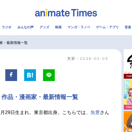
ラジオ
みんなの声
グッズ
映画
マンガ・ラノベ
ゲーム・アプリ
音楽
メ
声優
ラジオ
み
家・最新情報一覧
更新：2026-02-03
コスプレ
2.5次元
配信
アニメ映画一覧
今期アニメ曜日別一覧
実写化映画一覧
春アニメ
・作品・漫画家・最新情報一覧
男性声優/女性声優一覧
夏アニメ
FOLLOW US
5月29日生まれ、東京都出身。こちらでは、
魚豊
さん