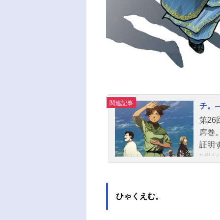
関連記事
チ。
第2
席巻
証明
5世
られ
最も
前か
ひゃくえむ。
ずに
と出