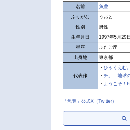
名前
魚豊
ふりがな
うおと
性別
男性
生年月日
1997年5月29
星座
ふたご座
出身地
東京都
・
ひゃくえむ
代表作
・
チ。―地球
・
ようこそ！F
「魚豊」公式X（Twitter）