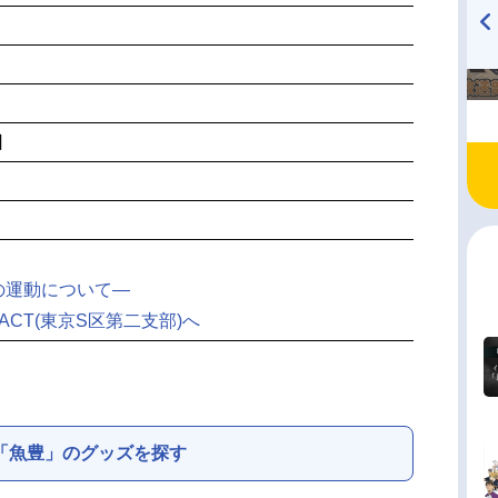
TVアニメ『戦隊大失格』
ハイキュー!! 烏野高校放送部!
radio 大直会 2nd season
日
。
の運動について―
ACT(東京S区第二支部)へ
「魚豊」のグッズを探す