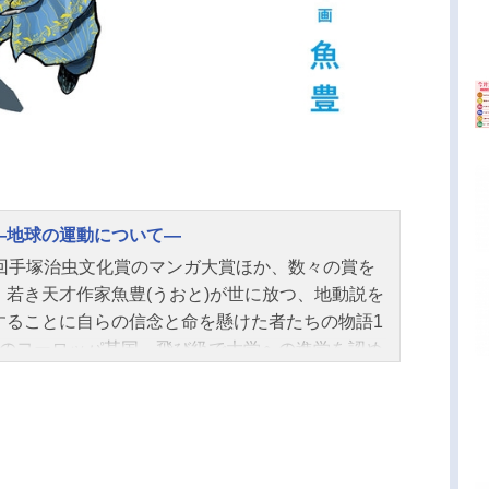
―地球の運動について―
6回手塚治虫文化賞のマンガ大賞ほか、数々の賞を
。若き天才作家魚豊(うおと)が世に放つ、地動説を
することに自らの信念と命を懸けた者たちの物語1
紀のヨーロッパ某国。飛び級で大学への進学を認め
た神童・ラファウ。彼は周囲の期待に応え、当時
重要とされていた神学を専攻すると宣言。が、以
ら熱心に打ち込んでいる天文への情熱は捨てられ
いた。ある日、彼はフベルトという謎めいた学者
会う。異端思想に基づく禁忌に触れたため拷問を