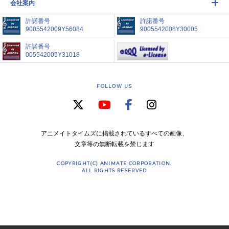
会社案内
許諾番号
許諾番号
9005542009Y56084
9005542008Y30005
許諾番号
005542005Y31018
FOLLOW US
アニメイトタイムズに掲載されているすべての画像、
文章等の無断転載を禁じます
COPYRIGHT(C) ANIMATE CORPORATION.
ALL RIGHTS RESERVED