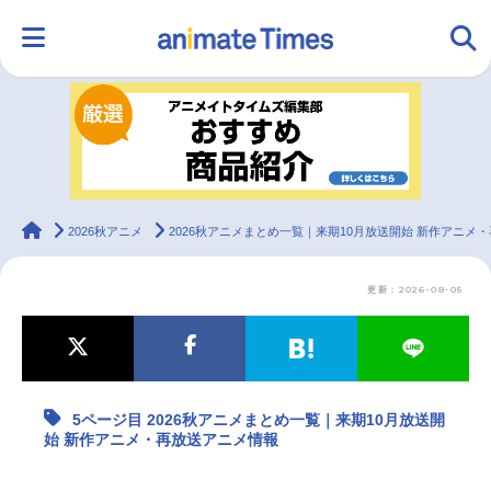
HOME
ランキング
アニメ
声優
ラジオ
みんなの声
グッズ
映画
animateTimes
2026秋アニメ
2026秋アニメまとめ一覧｜来期10月放送開始 新作アニメ
更新：2026-08-05
マンガ・ラノベ
ゲーム・アプリ
音楽
コスプレ
2.5次元
配信・Vtuber
トレンド
無料マンガ
5ページ目 2026秋アニメまとめ一覧｜来期10月放送開
最新記事一覧
始 新作アニメ・再放送アニメ情報
アニメ記事一覧
声優記事一覧