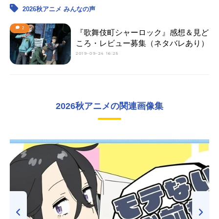
2026秋アニメ みんなの声
2
『歌舞伎町シャーロック』感想＆見ど
ころ・レビュー募集（ネタバレあり）
2019-09-24 16:25
2026秋アニメの関連画像集