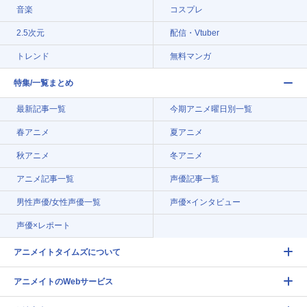
音楽
コスプレ
2.5次元
配信・Vtuber
トレンド
無料マンガ
特集/一覧まとめ
最新記事一覧
今期アニメ曜日別一覧
春アニメ
夏アニメ
秋アニメ
冬アニメ
アニメ記事一覧
声優記事一覧
男性声優/女性声優一覧
声優×インタビュー
声優×レポート
アニメイトタイムズについて
アニメイトのWebサービス