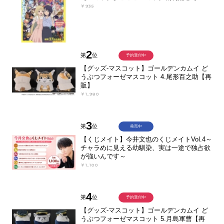
￥935
2
第
位
予約受付中
【グッズ-マスコット】ゴールデンカムイ ど
うぶつフォーゼマスコット 4.尾形百之助【再
販】
￥1,980
3
第
位
発売中
【くじメイト】今井文也のくじメイトVol.4～
チャラめに見える幼馴染、実は一途で独占欲
が強いんです～
￥1,100
4
第
位
予約受付中
【グッズ-マスコット】ゴールデンカムイ ど
うぶつフォーゼマスコット 5.月島軍曹【再