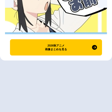
2026秋アニメ
画像まとめを見る