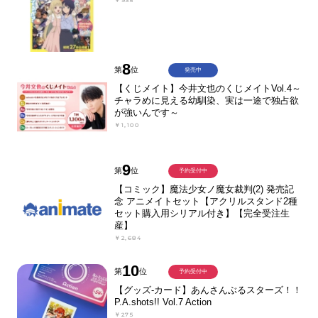
￥935
8
第
位
発売中
【くじメイト】今井文也のくじメイトVol.4～
チャラめに見える幼馴染、実は一途で独占欲
が強いんです～
￥1,100
9
第
位
予約受付中
【コミック】魔法少女ノ魔女裁判(2) 発売記
念 アニメイトセット【アクリルスタンド2種
セット購入用シリアル付き】【完全受注生
産】
￥2,684
10
第
位
予約受付中
【グッズ-カード】あんさんぶるスターズ！！
P.A.shots!! Vol.7 Action
￥275