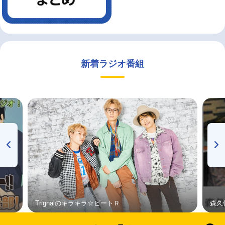
新着ラジオ番組
Trignalのキラキラ☆ビートＲ
森久