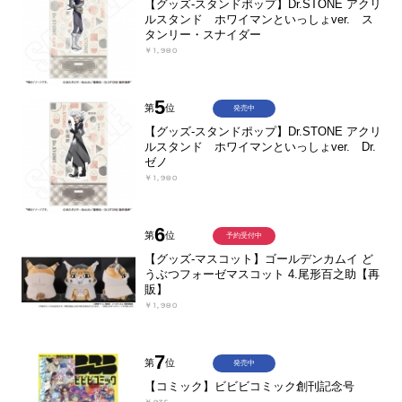
【グッズ-スタンドポップ】Dr.STONE アクリ
ルスタンド ホワイマンといっしょver. ス
タンリー・スナイダー
￥1,980
5
第
位
発売中
【グッズ-スタンドポップ】Dr.STONE アクリ
ルスタンド ホワイマンといっしょver. Dr.
ゼノ
￥1,980
6
第
位
予約受付中
【グッズ-マスコット】ゴールデンカムイ ど
うぶつフォーゼマスコット 4.尾形百之助【再
販】
￥1,980
7
第
位
発売中
【コミック】ビビビコミック創刊記念号