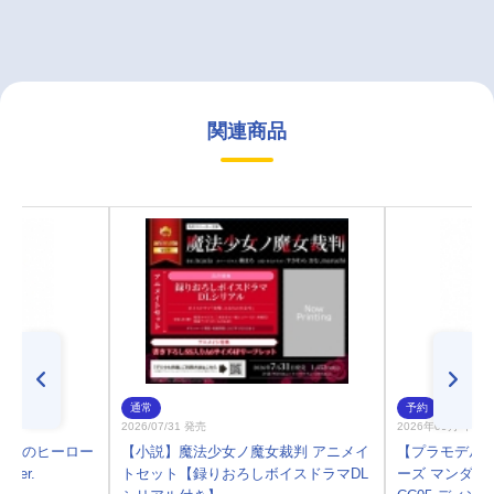
関連商品
通常
予約
2026/07/31 発売
2026年09月 中 
 僕のヒーロー
【小説】魔法少女ノ魔女裁判 アニメイ
【プラモデル】B
ver.
トセット【録りおろしボイスドラマDL
ーズ マンダロ