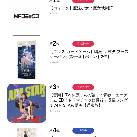
予約受付中
【コミック】魔法少女ノ魔女裁判(2)
￥924
2
第
位
予約受付中
【グッズ-カードゲーム】鳴潮 ：対決 ブース
ターパック第一弾【ポイント2倍】
￥440
3
第
位
予約受付中
【音楽】TV 灰原くんの強くて青春ニューゲ
ーム ED「ドラマチック逃避行」収録シング
ル AIM STAR/愛美【通常盤】
￥1,999
4
第
位
発売中