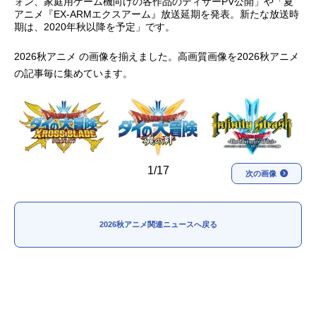
ォン、家庭用ゲーム機向けの各作品のティザーPV公開」や「夏
アニメ『EX-ARMエクスアーム』放送延期を発表。新たな放送時
アニメ映画一覧
実写化映画一覧
期は、2020年秋以降を予定」です。
今期アニメ曜日別一覧
2026秋アニメ の画像を揃えました。高画質画像を2026秋アニメ
の記事毎に集めています。
春アニメ
夏アニメ
秋アニメ
冬アニメ
男性声優/女性声優一覧
1/17
次の画像
FOLLOW US
2026秋アニメ関連ニュースへ戻る