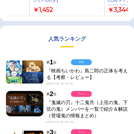
シリアル付き】
CC05 ディ
75805【再販】
￥1,452
￥3,344
人気ランキング
1
第
位
映画
『映画ちいかわ』島二郎の正体を考え
る【考察・レビュー】
2026-08-03 12:00
2
第
位
アニメ
『鬼滅の刃』十二鬼月（上弦の鬼、下
弦の鬼）メンバーを一覧で紹介＆解説
（登場鬼の情報まとめ）
2023-06-20 00:00
3
第
位
アニメ