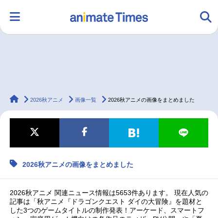
HOME
ランキング
アニメ
声優
animateTimes
ラジオ
みんなの声
グッズ
映画
2026秋アニメ
画像一覧
2026秋アニメの画像をまとめました
マンガ・ラノベ
ゲーム・アプリ
音楽
コスプレ
2026秋アニメの画像をまとめました
2.5次元
配信・Vtuber
トレンド
無料マンガ
2026秋アニメ 関連ニュース情報は5653件あります。 現在人気の
最新記事一覧
記事は「秋アニメ『ドラゴンクエスト ダイの大冒険』を題材と
した3つのゲームタイトルの制作発表！アーケード、スマートフ
アニメ記事一覧
声優記事一覧