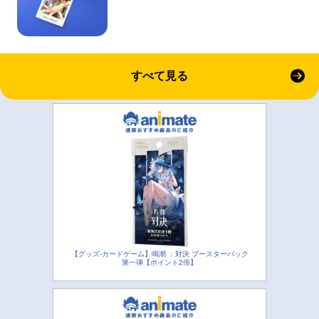
すべて見る
【グッズ-カードゲーム】鳴潮 ：対決 ブースターパック
第一弾【ポイント2倍】