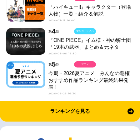
『ハイキュー!!』キャラクター（登場
人物）一覧・紹介＆解説
2024-03-11 16:00
4
第
位
マンガ・ラノベ
『ONE PIECE』イム様・神の騎士団
「19本の武器」まとめ＆元ネタ
2026-08-06 16:30
5
第
位
アニメ
今期・2026夏アニメ みんなの覇権
おすすめ作品ランキング最終結果発
表！
2026-06-29 16:30
ランキングを見る