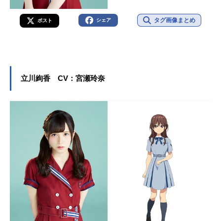
タグ画像まとめ
シェア
ポスト
立川絢香 CV：宮瀬玲奈