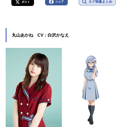
タグ画像まとめ
シェア
ポスト
丸山あかね CV：白沢かなえ