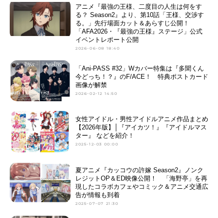
アニメ『最強の王様、二度目の人生は何をす
る？ Season2』より、第10話「王様、交渉す
る。」先行場面カット＆あらすじ公開！
「AFA2026・『最強の王様』ステージ」公式
イベントレポート公開
2026-06-08 18:40
「Ani-PASS #32」Wカバー特集は『多聞くん
今どっち！？』のF/ACE！ 特典ポストカード
画像が解禁
2026-02-12 14:50
女性アイドル・男性アイドルアニメ作品まとめ
【2026年版】│『アイカツ！』『アイドルマス
ター』 などを紹介！
2025-12-03 00:00
夏アニメ『カッコウの許嫁 Season2』ノンク
レジットOP＆ED映像公開！ 「海野亭」を再
現したコラボカフェやコミック＆アニメ交通広
告が情報も到着
2025-07-07 21:30