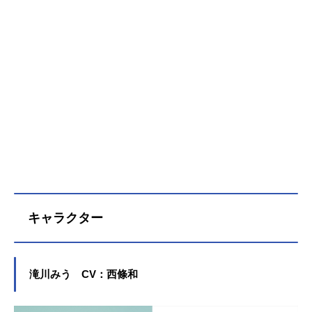
キャラクター
滝川みう CV：西條和