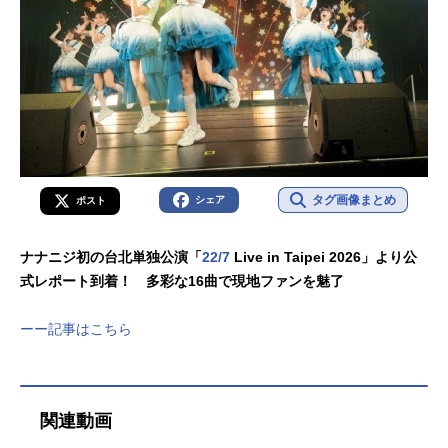
タグ画像まとめ
シェア
ポスト
ナナニジ初の台北単独公演「
22/7
Live in Taipei 2026」より公
式レポート到着！ 多彩な16曲で現地ファンを魅了
ーー記事はこちら
関連動画