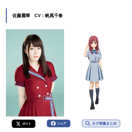
佐藤麗華 CV：帆風千春
タグ画像まとめ
シェア
ポスト