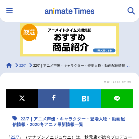
HOME
ランキング
アニメ
声優
ラジオ
みんなの声
グッズ
映画
animateTimes
22/7
22/7｜アニメ声優・キャラクター・登場人物・動画配信情報・2020冬アニメ最新情報一覧
更新：2026-07-29
マンガ・ラノベ
ゲーム・アプリ
音楽
コスプレ
2.5次元
配信・Vtuber
トレンド
無料マンガ
22/7｜アニメ声優・キャラクター・登場人物・動画配
最新記事一覧
信情報・2020冬アニメ最新情報一覧
アニメ記事一覧
声優記事一覧
『
22/7
』（ナナブンノニジュウニ）は、秋元康が総合プロデュー