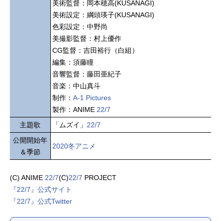
美術監督：岡本穂高(KUSANAGI)
美術設定：綱頭瑛子(KUSANAGI)
色彩設定：中野尚
美撮影監督：村上優作
CG監督：吉田裕行（白組）
編集：須藤瞳
音響監督：藤田亜紀子
音楽：中山真斗
制作：
A-1 Pictures
製作：ANIME
22/7
主題歌
「ムズイ」
22/7
公開開始年
2020冬アニメ
＆季節
(C) ANIME
22/7
(C)
22/7
PROJECT
『22/7』公式サイト
『22/7』公式Twitter