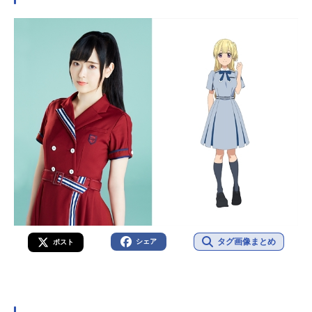
タグ画像まとめ
シェア
ポスト