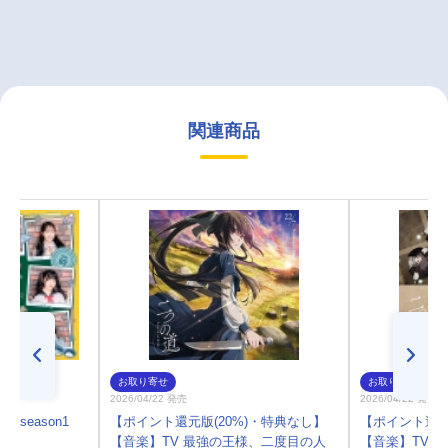
関連商品
お取り寄せ
お取り寄せ
2026/04/22 発売
2026/04/22 発売
算外 season1
【ポイント還元版(20%)・特典なし】
【ポイント還元
【音楽】TV 最強の王様、二度目の人
【音楽】TV 