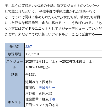
滝川みうに突然届いた1通の手紙。新プロジェクトのメンバーと
して選ばれたという。 半信半疑で手紙に書かれた場所へ行く
と、そこには同様に集められた7人の少女たちが。彼女たちが目
にした巨大な極秘施設。途方に暮れる中、こう告げられる。『あ
なた方にはアイドルユニットとしてメジャーデビューしていただ
きます』未だかつてない新しいアイドルが、ここに誕生する――
作品名
22/7
放送形態
TVアニメ
スケジュー
2020年1月11日（土）〜2020年3月28日（土）
ル
TOKYO MXほか
話数
全12話
滝川みう：西條和
藤間桜：
天城サリー
河野都：倉岡水巴
佐藤麗華：帆風
千春
キャスト
戸田ジュン：海乃るり