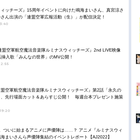
ィッチーズ』15周年イベントに向けた鳴海まいさん、真宮涼さ
乃さん出演の「連盟空軍広報活動（生）」が配信決定！
3:40
連盟空軍航空魔法音楽隊ルミナスウィッチーズ』2nd LIVE映像
話挿入歌「みんなの世界」のMV公開！
22:55
連盟空軍航空魔法音楽隊ルミナスウィッチーズ』第2話「永久の
り、先行場面カット＆あらすじ公開！ 毎週台本プレゼント施策
19:20
。ついに始まるアニメに声優陣は……？ アニメ『ルミナスウィ
海まいさんら声優陣集結のイベントレポート【AJ2022】