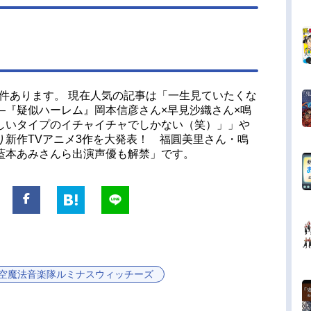
6件あります。 現在人気の記事は「一生見ていたくな
―『疑似ハーレム』岡本信彦さん×早見沙織さん×鳴
しいタイプのイチャイチャでしかない（笑）」」や
り新作TVアニメ3作を大発表！ 福圓美里さん・鳴
藍本あみさんら出演声優も解禁」です。
空魔法音楽隊ルミナスウィッチーズ