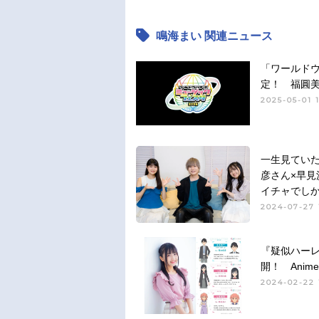
鳴海まい 関連ニュース
「ワールドウ
定！ 福圓
2025-05-01 
一生見てい
彦さん×早見
イチャでし
2024-07-27 
『疑似ハー
開！ Anime
2024-02-22 