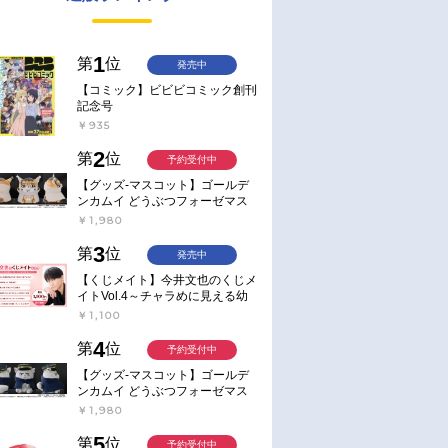
1
第
位
発売中
【コミック】ビビビコミック創刊
記念号
￥935
2
第
位
予約受付中
【グッズ-マスコット】ゴールデ
ンカムイ どうぶつフォーゼマス
コット 4.尾形百之助【再販】
￥1,980
3
第
位
発売中
【くじメイト】今井文也のくじメ
イトVol.4～チャラめに見える幼
馴染、実は一途で独占欲が強いん
￥1,100
です～
4
第
位
予約受付中
【グッズ-マスコット】ゴールデ
ンカムイ どうぶつフォーゼマス
コット 5.月島軍曹【再販】
￥1,980
5
第
位
予約受付中