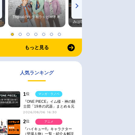
Trignalのキラキラ☆ビートＲ
森久保祥太郎×浪川大輔 つま
みは塩だけ
もっと見る
人気ランキング
1
位
マンガ・ラノベ
『ONE PIECE』イム様・神の騎
士団「19本の武器」まとめ＆元
ネタ
2026/08/06 16:30
2
位
アニメ
『ハイキュー!!』キャラクター
（登場人物）一覧・紹介＆解説