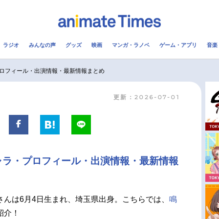
ラジオ
みんなの声
グッズ
映画
マンガ・ラノベ
ゲーム・アプリ
音楽
メ
声優
ラジオ
み
ロフィール・出演情報・最新情報まとめ
更新：2026-07-01
コスプレ
2.5次元
配信
アニメ映画一覧
今期アニメ曜日別一覧
実写化映画一覧
春アニメ
ャラ・プロフィール・出演情報・最新情報
男性声優/女性声優一覧
夏アニメ
FOLLOW US
さんは6月4日生まれ、埼玉県出身。こちらでは、
鳴
紹介！