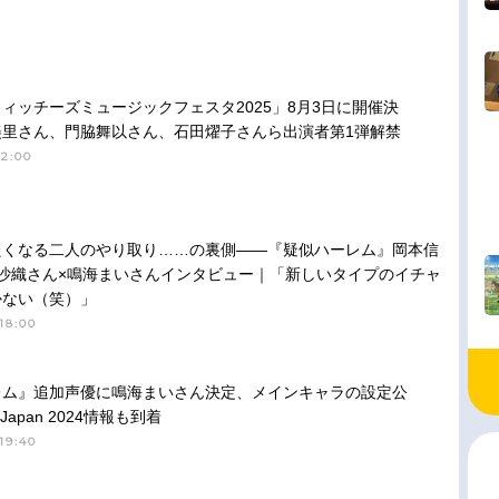
ィッチーズミュージックフェスタ2025」8月3日に開催決
美里さん、門脇舞以さん、石田燿子さんら出演者第1弾解禁
12:00
たくなる二人のやり取り……の裏側――『疑似ハーレム』岡本信
沙織さん×鳴海まいさんインタビュー｜「新しいタイプのイチャ
かない（笑）」
18:00
レム』追加声優に鳴海まいさん決定、メインキャラの設定公
Japan 2024情報も到着
19:40