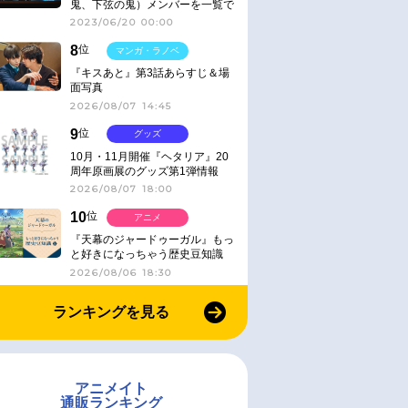
鬼、下弦の鬼）メンバーを一覧で
紹介＆解説（登場鬼の情報まと
2023/06/20 00:00
め）
8
位
マンガ・ラノベ
『キスあと』第3話あらすじ＆場
面写真
2026/08/07 14:45
9
位
グッズ
10月・11月開催『ヘタリア』20
周年原画展のグッズ第1弾情報
2026/08/07 18:00
10
位
アニメ
『天幕のジャードゥーガル』もっ
と好きになっちゃう歴史豆知識
2026/08/06 18:30
ランキングを見る
アニメイト
通販ランキング