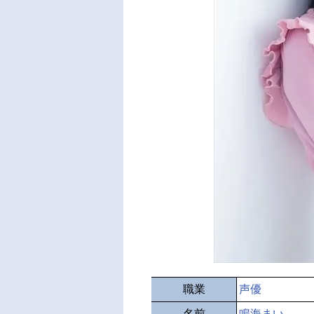
職業
声優
名前
鳴海まい