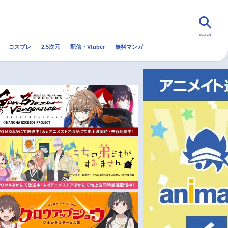
search
コスプレ
2.5次元
配信・Vtuber
無料マンガ
んなの声
グッズ
映画
・Vtuber
トレンド
無料マンガ
秋アニメ
冬アニメ