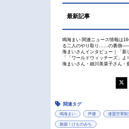
最新記事
鳴海まい 関連ニュース情報は1
る二人のやり取り……の裏側―
海まいさんインタビュー｜「新
「「ワールドウィッチーズ」よ
海まいさん・細川美菜子さん・
関連タグ
鳴海まい
声優
連盟空軍航
旗揚！けものみち