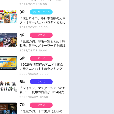
2024/03/11 16:00
3
位
マンガ・ラノベ
『僕とロボコ』単行本表紙の元ネ
タ・オマージュ・パロディまとめ
2026/07/21 10:00
4
位
アニメ
『鬼滅の刃』呼吸一覧まとめ｜呼
吸法、常中などキーワードを解説
2023/06/15 19:00
5
位
アニメ
【2026年版流行のアニメ】面白
い神アニメおすすめランキング
【名作・話題作】｜ジャンル別人
2026/08/02 00:00
気作品をピックアップ
6
位
グッズ
『ツイステ』マスターシェフの新
規アート使用の商品が10/24発売
2026/08/07 12:50
7
位
アニメ
『鬼滅の刃』十二鬼月（上弦の