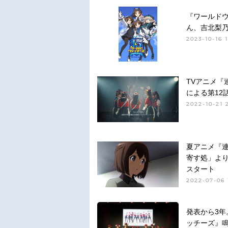
『ワールドウ
ん、吉北梨
2023-10-16 1
TVアニメ『
による第12
2022-10-21 
夏アニメ『
寄す処」よ
スタート
2022-07-06 
発表から3年
ッチーズ』鳴