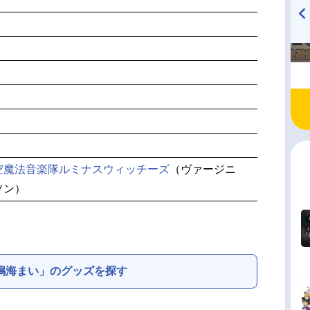
TVアニメ『戦隊大失格』
ハイキュー!! 烏野高校放送部!
radio 大直会 2nd season
空魔法音楽隊ルミナスウィッチーズ
（ヴァージニ
ソン）
鳴海まい」のグッズを探す