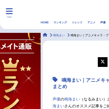
menu
HOME
ランキング
トレンド
アニメ
声優
HOME
ランキング
アニ
animateTimes
鳴海まい
鳴海まい｜アニメキャラ・プ
マンガ・ラノベ
ゲーム・アプリ
音楽
最新記事一覧
アニメ記事一覧
鳴海まい｜アニメキ
声優記事一覧
まとめ
声優
の
鳴海まい
（なるみまい）
海まい
さんのオススメ記事をご