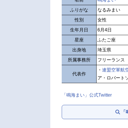
ふりがな
なるみまい
性別
女性
生年月日
6月4日
星座
ふたご座
出身地
埼玉県
所属事務所
フリーランス
・
連盟空軍航
代表作
ア・ロバート
「鳴海まい」公式Twitter
「