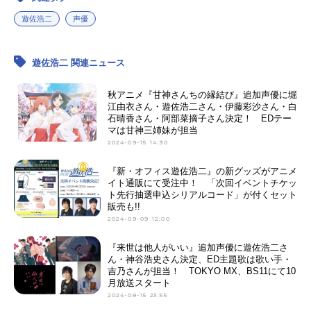
遊佐浩二
声優
アニメ映画一覧
実写化映画一覧
今期アニメ曜日別一覧
遊佐浩二 関連ニュース
春アニメ
夏アニメ
秋アニメ『甘神さんちの縁結び』追加声優に堀
江由衣さん・遊佐浩二さん・伊藤彩沙さん・白
秋アニメ
冬アニメ
石晴香さん・阿部菜摘子さん決定！ EDテー
マは甘神三姉妹が担当
男性声優/女性声優一覧
2024-09-15 14:30
『新・オフィス遊佐浩二』の新グッズがアニメ
FOLLOW US
イト通販にて受注中！ 「次回イベントチケッ
ト先行抽選申込シリアルコード」が付くセット
販売も!!
2024-09-09 12:00
『来世は他人がいい』追加声優に遊佐浩二さ
ん・神谷浩史さん決定、ED主題歌は歌い手・
吉乃さんが担当！ TOKYO MX、BS11にて10
月放送スタート
2024-08-15 23:55