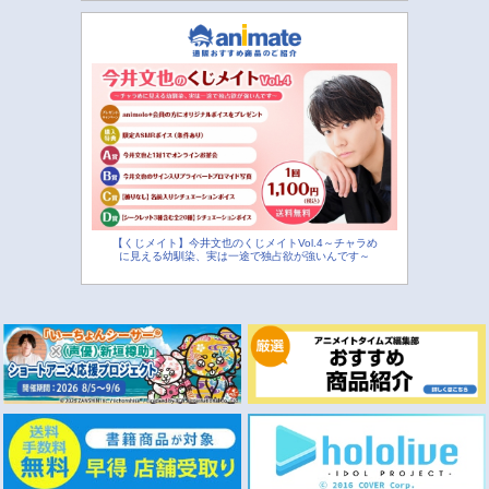
【くじメイト】今井文也のくじメイトVol.4～チャラめ
に見える幼馴染、実は一途で独占欲が強いんです～