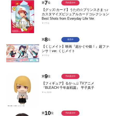
7
第
位
予約受付中
【グッズ-カード】うたの☆プリンスさまっ♪
カスタマイズビジュアルカードコレクション
Best Shots from Everyday Life Ver.
￥770
8
第
位
発売中
【くじメイト】映画『超かぐや姫！』超ファ
ンサ！ver. くじメイト
￥770
9
第
位
予約受付中
【フィギュア】るかっぷ TVアニメ
『BLEACH 千年血戦篇』 平子真子
￥4,020
10
第
位
予約受付中