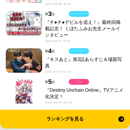
2026-08-06 18:55
3
第
位
マンガ・ラノベ
『チ●チ●デビルを追え！』最終回掲
載記念！ くぼたふみお先生メールイ
ンタビュー
2026-08-07 12:15
4
第
位
マンガ・ラノベ
『キスあと』第3話あらすじ＆場面写
真
2026-08-07 14:45
5
第
位
アニメ
『Destiny Unchain Online』TVアニメ
化決定！
2026-08-07 00:00
ランキングを見る