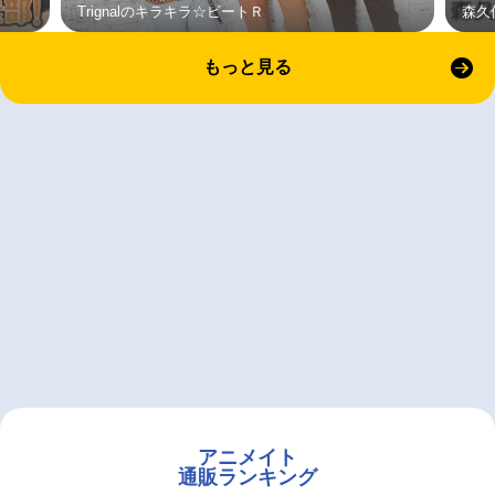
Trignalのキラキラ☆ビートＲ
森久
もっと見る
アニメイト
通販ランキング