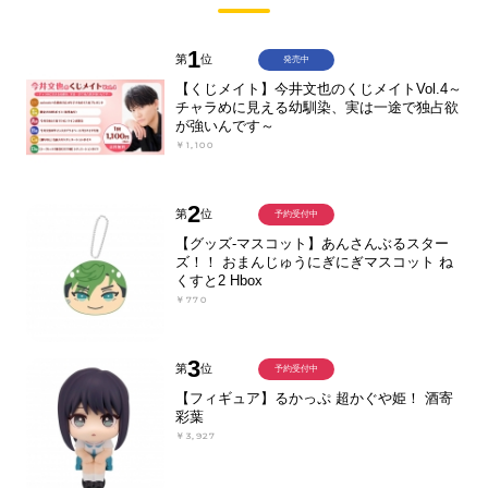
1
第
位
発売中
【くじメイト】今井文也のくじメイトVol.4～
チャラめに見える幼馴染、実は一途で独占欲
が強いんです～
￥1,100
2
第
位
予約受付中
【グッズ-マスコット】あんさんぶるスター
ズ！！ おまんじゅうにぎにぎマスコット ね
くすと2 Hbox
￥770
3
第
位
予約受付中
【フィギュア】るかっぷ 超かぐや姫！ 酒寄
彩葉
￥3,927