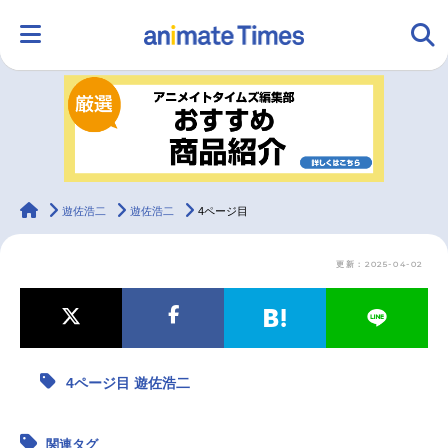
HOME
ランキング
アニメ
声優
ラジオ
みんなの声
グッズ
映画
animateTimes
遊佐浩二
遊佐浩二
4ページ目
更新：2025-04-02
マンガ・ラノベ
ゲーム・アプリ
音楽
コスプレ
2.5次元
配信・Vtuber
トレンド
無料マンガ
4ページ目 遊佐浩二
最新記事一覧
アニメ記事一覧
声優記事一覧
関連タグ