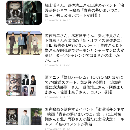
福山潤さん、遊佐浩二さん出演のイベント「浪
漫活弁シネマ ～映画『青春の夢いまいづこ』
篇～」初日公演レポートが到着！
2024-07-16 18:20
遊佐浩二さん、木村良平さん、安元洋貴さん、
下野紘さんら出演の「新・オフィス遊佐浩二」
THE 報告会 DAY公演レポート｜遊佐さん＆下
野さんが朗読劇でデーモンとシャーマンに大変
身!? ダーツチャレンジではまさかの土下座
が……?!
2024-07-12 12:00
夏アニメ『疑似ハーレム』TOKYO MX ほかに
て7/4放送スタート、第2弾PV公開！ 追加声
優に諏訪部順一さん・遊佐浩二さん・阿保まり
あさん・佐藤未奈子さん、コメント到着
2024-06-12 17:00
無声映画を活弁するイベント「浪漫活弁シネマ
~映画『青春の夢いまいづこ』篇~」に上村祐
翔さんと北川尚弥さんが新たに出演決定！ キ
ャスト6名のコメントが到着
2024-05-29 15:20