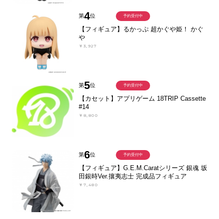
4
第
位
予約受付中
【フィギュア】るかっぷ 超かぐや姫！ かぐ
や
￥3,927
5
第
位
予約受付中
【カセット】アプリゲーム 18TRIP Cassette
#14
￥8,800
6
第
位
予約受付中
【フィギュア】G.E.M.Caratシリーズ 銀魂 坂
田銀時Ver.攘夷志士 完成品フィギュア
￥7,480