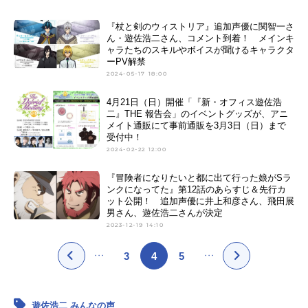
『杖と剣のウィストリア』追加声優に関智一さ
ん・遊佐浩二さん、コメント到着！ メインキ
ャラたちのスキルやボイスが聞けるキャラクタ
ーPV解禁
2024-05-17 18:00
4月21日（日）開催「『新・オフィス遊佐浩
二』THE 報告会」のイベントグッズが、アニ
メイト通販にて事前通販を3月3日（日）まで
受付中！
2024-02-22 12:00
『冒険者になりたいと都に出て行った娘がSラ
ンクになってた』第12話のあらすじ＆先行カ
ット公開！ 追加声優に井上和彦さん、飛田展
男さん、遊佐浩二さんが決定
2023-12-19 14:10
3
4
5
遊佐浩二 みんなの声