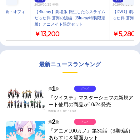
2026/09/25 発売
2026/09/25 発売
オ 新・オフィ
【Blu-ray】劇場版 転生したらスライム
【DVD】劇場
だった件 蒼海の涙編（Blu-ray特装限定
った件 蒼海の
版）アニメイト限定セット
￥13,200
￥5,280
最新ニュースランキング
1
第
位
グッズ
『ツイステ』マスターシェフの新規ア
ート使用の商品が10/24発売
2026-08-07 12:50
2
第
位
アニメ
『アニメ100カノ』第30話（3期6話）
あらすじ＆場面カット