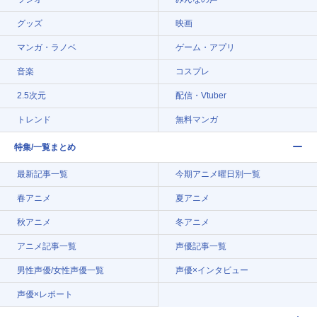
グッズ
映画
マンガ・ラノベ
ゲーム・アプリ
音楽
コスプレ
2.5次元
配信・Vtuber
トレンド
無料マンガ
特集/一覧まとめ
最新記事一覧
今期アニメ曜日別一覧
春アニメ
夏アニメ
秋アニメ
冬アニメ
アニメ記事一覧
声優記事一覧
男性声優/女性声優一覧
声優×インタビュー
声優×レポート