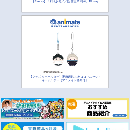
【Blu-ray】『劇場版モノノ怪 第三章 蛇神』Blu-ray
【グッズ-キーホルダー】呪術廻戦 ふわコロりんセット
キーホルダー【アニメイト特典付】