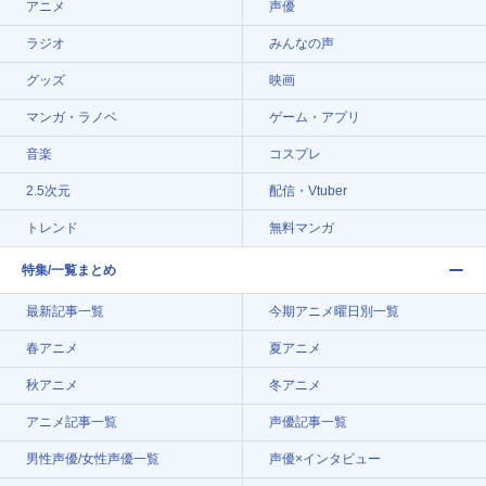
アニメ
声優
ラジオ
みんなの声
グッズ
映画
マンガ・ラノベ
ゲーム・アプリ
音楽
コスプレ
2.5次元
配信・Vtuber
トレンド
無料マンガ
特集/一覧まとめ
最新記事一覧
今期アニメ曜日別一覧
春アニメ
夏アニメ
秋アニメ
冬アニメ
アニメ記事一覧
声優記事一覧
男性声優/女性声優一覧
声優×インタビュー