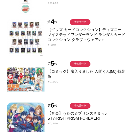
￥2,200
4
第
位
予約受付中
【グッズ-カードコレクション】ディズニー
ツイステッドワンダーランド ランダムカード
コレクション クラブ・ウェアver.
￥400
5
第
位
予約受付中
【コミック】魔入りました!入間くん(50) 特装
版
￥3,850
6
第
位
予約受付中
【音楽】うたの☆プリンスさまっ♪
ST☆RISH PRISM FOREVER!
￥1,650