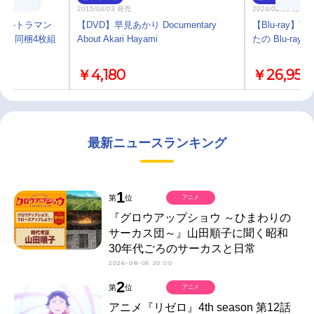
2015/04/03 発売
2024/02/09 発売
ン・ウルトラマン
【DVD】早見あかり Documentary
【Blu-ray】
u-ray 同梱4枚組
About Akari Hayami
たの Blu-ray 
￥4,180
￥26,950
最新ニュースランキング
1
第
位
アニメ
『グロウアップショウ ～ひまわりの
サーカス団～』山田順子に聞く昭和
30年代ごろのサーカスと日常
2026-08-05 20:00
2
第
位
アニメ
アニメ『リゼロ』4th season 第12話