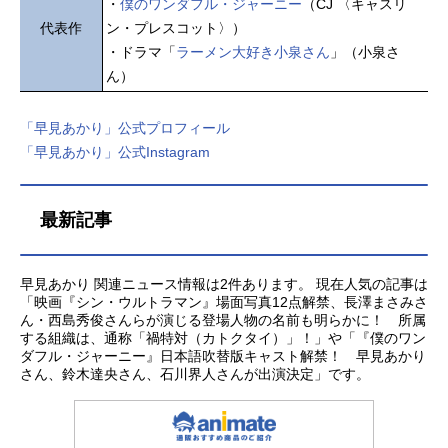
・
僕のワンダフル・ジャーニー
（CJ 〈キャスリ
代表作
ン・プレスコット〉）
・ドラマ「
ラーメン大好き小泉さん
」（小泉さ
ん）
「早見あかり」公式プロフィール
「早見あかり」公式Instagram
最新記事
早見あかり 関連ニュース情報は2件あります。 現在人気の記事は
「映画『シン・ウルトラマン』場面写真12点解禁、長澤まさみさ
ん・西島秀俊さんらが演じる登場人物の名前も明らかに！ 所属
する組織は、通称「禍特対（カトクタイ）」！」や「『僕のワン
ダフル・ジャーニー』日本語吹替版キャスト解禁！ 早見あかり
さん、鈴木達央さん、石川界人さんが出演決定」です。