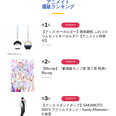
アニメイト
通販ランキング
1
第
位
予約受付中
【グッズ-キーホルダー】呪術廻戦 ふわコロ
りんセットキーホルダー【アニメイト特典
付】
￥1,100
2
第
位
予約受付中
【Blu-ray】『劇場版モノノ怪 第三章 蛇神』
Blu-ray
￥9,900
3
第
位
予約受付中
【グッズ-スタンドポップ】SAKAMOTO
DAYS アクリルスタンド～Sunny Afternoon～
4.南雲