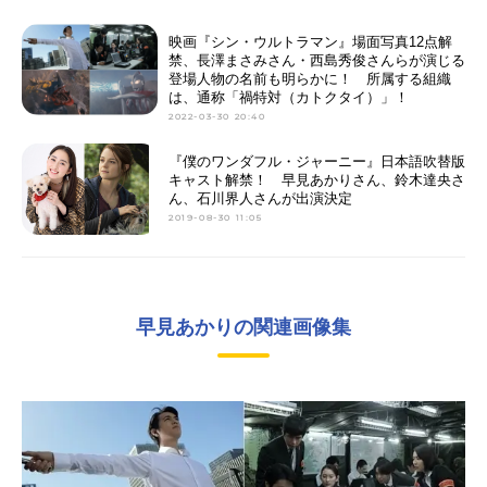
映画『シン・ウルトラマン』場面写真12点解
禁、長澤まさみさん・西島秀俊さんらが演じる
登場人物の名前も明らかに！ 所属する組織
は、通称「禍特対（カトクタイ）」！
2022-03-30 20:40
『僕のワンダフル・ジャーニー』日本語吹替版
キャスト解禁！ 早見あかりさん、鈴木達央さ
ん、石川界人さんが出演決定
2019-08-30 11:05
早見あかりの関連画像集