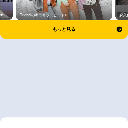
on
Trignalのキラキラ☆ビートＲ
森久
もっと見る