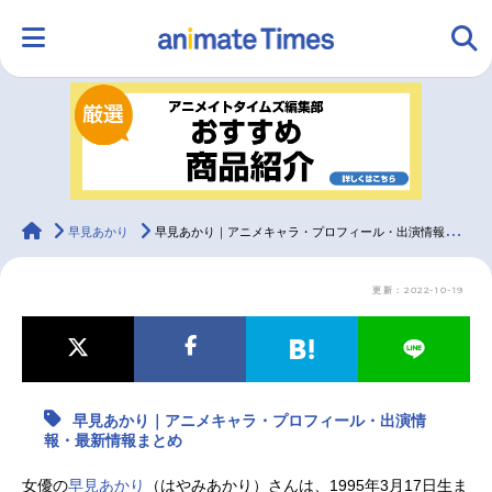
HOME
ランキング
アニメ
声優
ラジオ
みんなの声
グッズ
映画
animateTimes
早見あかり
早見あかり｜アニメキャラ・プロフィール・出演情報・最新情報まとめ
更新：2022-10-19
マンガ・ラノベ
ゲーム・アプリ
音楽
コスプレ
2.5次元
配信・Vtuber
トレンド
無料マンガ
早見あかり｜アニメキャラ・プロフィール・出演情
最新記事一覧
報・最新情報まとめ
アニメ記事一覧
声優記事一覧
女優の
早見あかり
（はやみあかり）さんは、1995年3月17日生ま