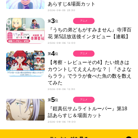
あらすじ&場面カット
2026-08-05 23:30
3
第
位
アニメ
『うちの弟どもがすみません』寺澤百
花 第5話放送後インタビュー【連載】
2026-08-06 12:00
4
第
位
アニメ
【考察・レビューその4】たい焼きは
カウントしてええんかな？｜『さよな
らララ』でララが食べた魚の数を数え
てみた
2026-08-06 12:30
5
第
位
アニメ
『鎧真伝サムライトルーパー』第18
話あらすじ＆場面カット
2026-08-06 19:00