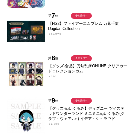
7
第
位
予約受付中
【NS2】ファイアーエムブレム 万紫千紅
Dagdan Collection
￥14,979
8
第
位
予約受付中
【グッズ-食品】刀剣乱舞ONLINE クリアカー
ドコレクションガム
￥220
9
第
位
予約受付中
【グッズ-ぬいぐるみ】ディズニー ツイステ
ッドワンダーランド ミニミニぬいぐるみ(ク
ラブ・ウェアver.) イデア・シュラウド
￥2,500