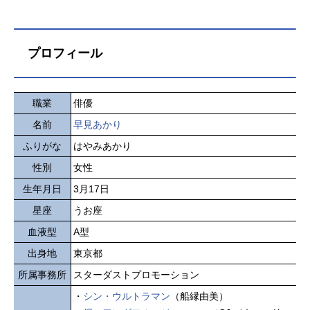
プロフィール
職業
俳優
名前
早見あかり
ふりがな
はやみあかり
性別
女性
生年月日
3月17日
星座
うお座
血液型
A型
出身地
東京都
所属事務所
スターダストプロモーション
・
シン・ウルトラマン
（船縁由美）