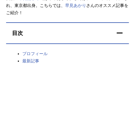
れ、東京都出身。こちらでは、
早見あかり
さんのオススメ記事を
アニメ映画一覧
実写化映画一覧
ご紹介！
今期アニメ曜日別一覧
目次
春アニメ
夏アニメ
秋アニメ
冬アニメ
プロフィール
最新記事
男性声優/女性声優一覧
FOLLOW US