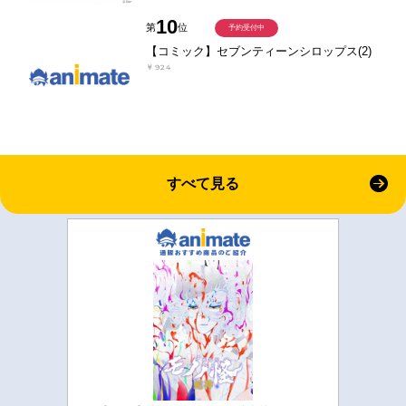
10
第
位
予約受付中
【コミック】セブンティーンシロップス(2)
￥924
すべて見る