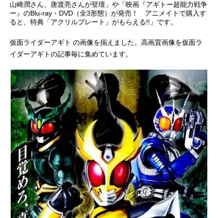
山崎潤さん、唐渡亮さんが登壇」や「映画『アギトー超能力戦争
ー』のBlu-ray・DVD（全3形態）が発売！ アニメイトで購入す
アニメ映画一覧
実写化映画一覧
ると、特典「アクリルプレート」がもらえる!!」です。
今期アニメ曜日別一覧
仮面ライダーアギト の画像を揃えました。高画質画像を仮面ラ
イダーアギトの記事毎に集めています。
春アニメ
夏アニメ
秋アニメ
冬アニメ
男性声優/女性声優一覧
FOLLOW US