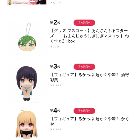
￥1,100
2
第
位
予約受付中
【グッズ-マスコット】あんさんぶるスター
ズ！！ おまんじゅうにぎにぎマスコット ね
くすと2 Hbox
￥770
3
第
位
予約受付中
【フィギュア】るかっぷ 超かぐや姫！ 酒寄
彩葉
￥3,927
4
第
位
予約受付中
【フィギュア】るかっぷ 超かぐや姫！ かぐ
や
￥3,927