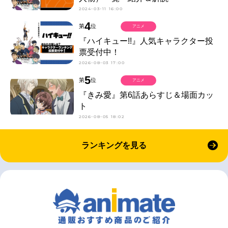
2024-03-11 16:00
4
第
位
アニメ
『ハイキュー!!』人気キャラクター投
票受付中！
2026-08-03 17:00
5
第
位
アニメ
『きみ愛』第6話あらすじ＆場面カッ
ト
2026-08-05 18:02
ランキングを見る