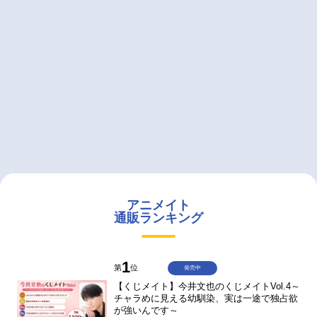
アニメイト
通販ランキング
1
第
位
発売中
【くじメイト】今井文也のくじメイトVol.4～
チャラめに見える幼馴染、実は一途で独占欲
が強いんです～