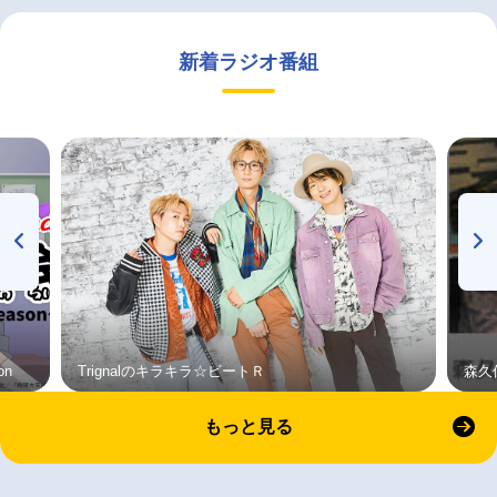
新着ラジオ番組
on
Trignalのキラキラ☆ビートＲ
森久
もっと見る