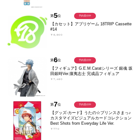
5
第
位
予約受付中
【カセット】アプリゲーム 18TRIP Cassette
#14
￥8,800
6
第
位
予約受付中
【フィギュア】G.E.M.Caratシリーズ 銀魂 坂
田銀時Ver.攘夷志士 完成品フィギュア
￥7,480
7
第
位
予約受付中
【グッズ-カード】うたの☆プリンスさまっ♪
カスタマイズビジュアルカードコレクション
Best Shots from Everyday Life Ver.
￥770