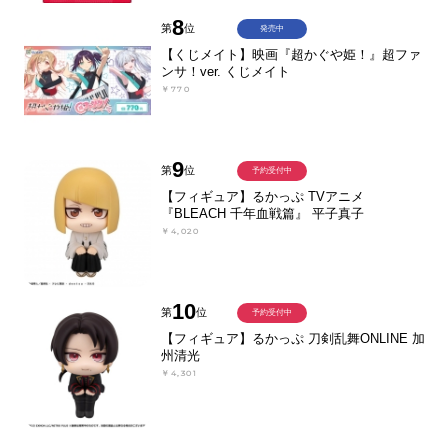
8
第
位
発売中
【くじメイト】映画『超かぐや姫！』超ファ
ンサ！ver. くじメイト
￥770
9
第
位
予約受付中
【フィギュア】るかっぷ TVアニメ
『BLEACH 千年血戦篇』 平子真子
￥4,020
10
第
位
予約受付中
【フィギュア】るかっぷ 刀剣乱舞ONLINE 加
州清光
￥4,301