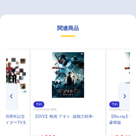
関連商品
予約
予約
2026/09/09 発売
2026/09/09 発売
ー45周年記念
【DVD】映画 アギト -超能力戦争-
【Blu-ray】
成ライダーTV主
豪華版