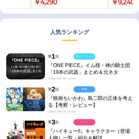
￥4,290
￥9,240
人気ランキング
1
第
位
マンガ・ラノベ
『ONE PIECE』イム様・神の騎士団
「19本の武器」まとめ＆元ネタ
2026-08-06 16:30
2
第
位
映画
『映画ちいかわ』島二郎の正体を考え
る【考察・レビュー】
2026-08-03 12:00
3
第
位
アニメ
『ハイキュー!!』キャラクター（登場
人物）一覧・紹介＆解説