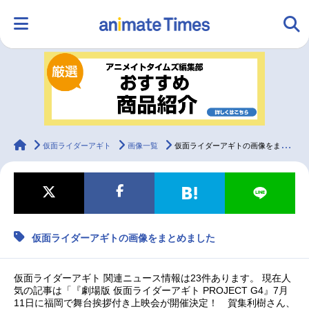
HOME
ランキング
アニメ
声優
ラジオ
みんなの声
グッズ
映画
animateTimes
仮面ライダーアギト
画像一覧
仮面ライダーアギトの画像をまとめました
マンガ・ラノベ
ゲーム・アプリ
音楽
コスプレ
仮面ライダーアギトの画像をまとめました
2.5次元
配信・Vtuber
トレンド
無料マンガ
最新記事一覧
仮面ライダーアギト 関連ニュース情報は23件あります。 現在人
気の記事は「『劇場版 仮面ライダーアギト PROJECT G4』7月
11日に福岡で舞台挨拶付き上映会が開催決定！ 賀集利樹さん、
アニメ記事一覧
声優記事一覧