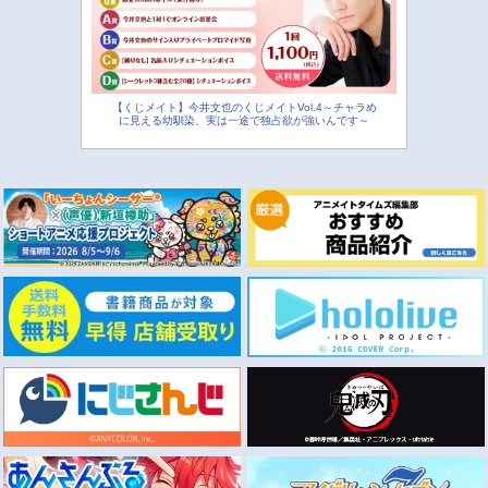
【くじメイト】今井文也のくじメイトVol.4～チャラめ
に見える幼馴染、実は一途で独占欲が強いんです～