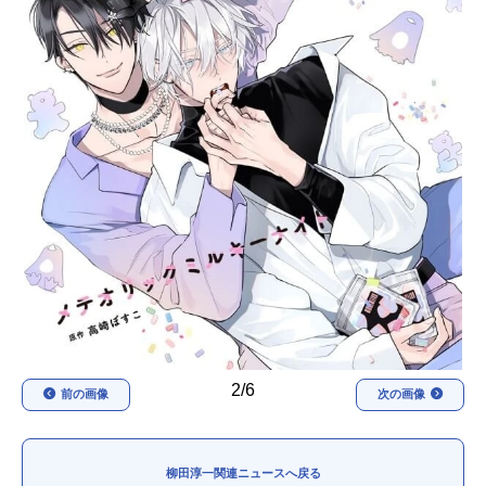
アニメ映画一覧
実写化映画一覧
今期アニメ曜日別一覧
春アニメ
夏アニメ
秋アニメ
冬アニメ
男性声優/女性声優一覧
FOLLOW US
2/6
前の画像
次の画像
柳田淳一関連ニュースへ戻る