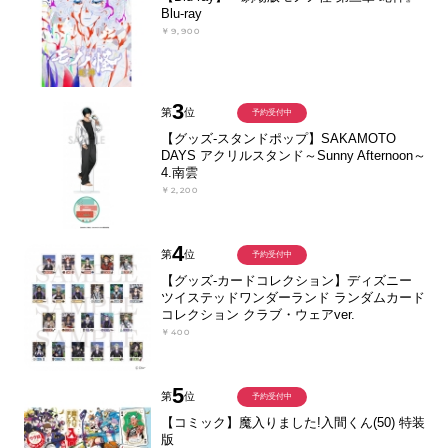
Blu-ray
￥9,900
3
第
位
予約受付中
【グッズ-スタンドポップ】SAKAMOTO
DAYS アクリルスタンド～Sunny Afternoon～
4.南雲
￥2,200
4
第
位
予約受付中
【グッズ-カードコレクション】ディズニー
ツイステッドワンダーランド ランダムカード
コレクション クラブ・ウェアver.
￥400
5
第
位
予約受付中
【コミック】魔入りました!入間くん(50) 特装
版