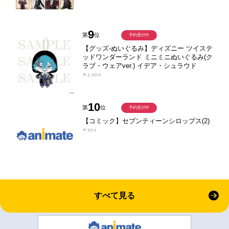
9
第
位
予約受付中
【グッズ-ぬいぐるみ】ディズニー ツイステ
ッドワンダーランド ミニミニぬいぐるみ(ク
ラブ・ウェアver.) イデア・シュラウド
￥2,500
10
第
位
予約受付中
【コミック】セブンティーンシロップス(2)
￥924
すべて見る