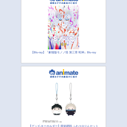
【Blu-ray】『劇場版モノノ怪 第三章 蛇神』Blu-ray
【グッズ-キーホルダー】呪術廻戦 ふわコロりんセット