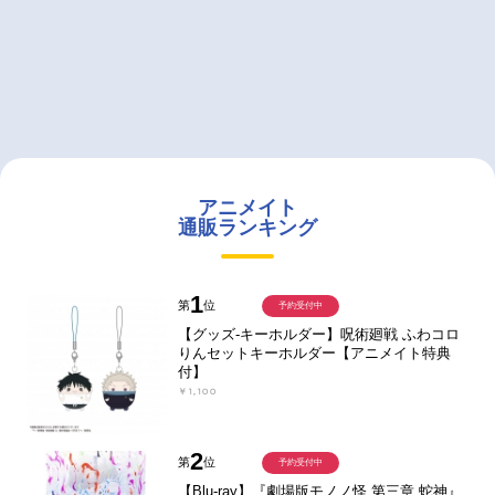
アニメイト
通販ランキング
1
第
位
予約受付中
【グッズ-キーホルダー】呪術廻戦 ふわコロ
りんセットキーホルダー【アニメイト特典
付】
￥1,100
2
第
位
予約受付中
【Blu-ray】『劇場版モノノ怪 第三章 蛇神』