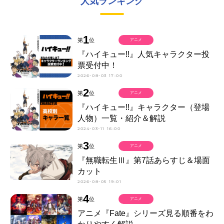
人気ランキング
1
第
位
アニメ
『ハイキュー!!』人気キャラクター投
票受付中！
2026-08-03 17:00
2
第
位
アニメ
『ハイキュー!!』キャラクター（登場
人物）一覧・紹介＆解説
2024-03-11 16:00
3
第
位
アニメ
『無職転生Ⅲ』第7話あらすじ＆場面
カット
2026-08-05 19:01
4
第
位
アニメ
アニメ『Fate』シリーズ見る順番をわ