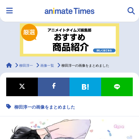
HOME
ランキング
アニメ
声優
ラジオ
みんなの声
グッズ
映画
animateTimes
柳田淳一
画像一覧
柳田淳一の画像をまとめました
マンガ・ラノベ
ゲーム・アプリ
音楽
コスプレ
柳田淳一の画像をまとめました
2.5次元
配信・Vtuber
トレンド
無料マンガ
最新記事一覧
アニメ記事一覧
声優記事一覧