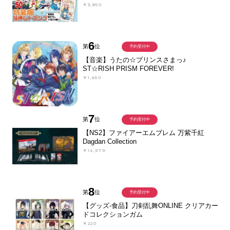
￥3,850
6
第
位
予約受付中
【音楽】うたの☆プリンスさまっ♪
ST☆RISH PRISM FOREVER!
￥1,650
7
第
位
予約受付中
【NS2】ファイアーエムブレム 万紫千紅
Dagdan Collection
￥14,979
8
第
位
予約受付中
【グッズ-食品】刀剣乱舞ONLINE クリアカー
ドコレクションガム
￥220