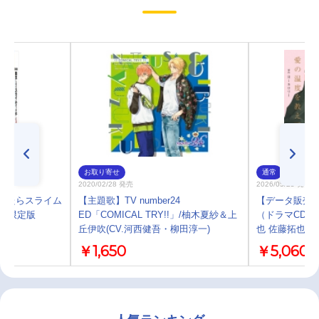
お取り寄せ
通常
2020/02/28 発売
2026/05/25 発売
転生したらスライム
【主題歌】TV number24
【データ販売
特装限定版
ED「COMICAL TRY!!」/柚木夏紗＆上
（ドラマCD音
丘伊吹(CV.河西健吾・柳田淳一)
也 佐藤拓也】
￥1,650
￥5,060