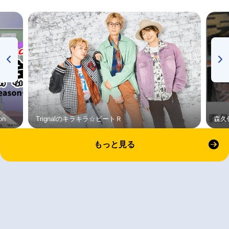
on
Trignalのキラキラ☆ビートＲ
森久
もっと見る