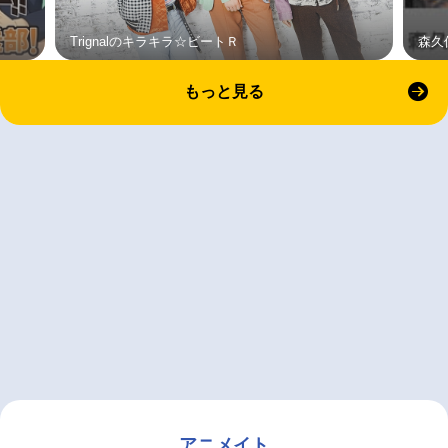
Trignalのキラキラ☆ビートＲ
森久
もっと見る
アニメイト