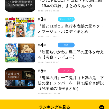
『ONE PIECE』イム様・神の騎士団
「19本の武器」まとめ＆元ネタ
2026-08-06 16:30
3
第
位
マンガ・ラノベ
『僕とロボコ』単行本表紙の元ネタ・
オマージュ・パロディまとめ
2026-07-21 10:00
4
第
位
映画
『映画ちいかわ』島二郎の正体を考え
る【考察・レビュー】
2026-08-03 12:00
5
第
位
アニメ
『鬼滅の刃』十二鬼月（上弦の鬼、下
弦の鬼）メンバーを一覧で紹介＆解説
（登場鬼の情報まとめ）
2023-06-20 00:00
ランキングを見る