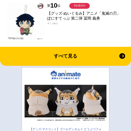
10
第
位
予約受付中
【グッズ-ぬいぐるみ】アニメ「鬼滅の刃」
ぽにすてっぷ 第二弾 冨岡 義勇
￥1,980
すべて見る
【グッズ-マスコット】ゴールデンカムイ どうぶつフォ