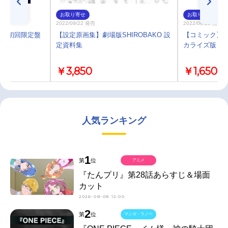
お取り寄せ
お取り寄せ
2022/09/22 発売
2022/09/23 発売
her 初回限定盤
【設定原画集】劇場版SHIROBAKO 設
【コミック】劇場
定資料集
カライズ版
￥3,850
￥1,650
人気ランキング
1
第
位
アニメ
『たんプリ』第28話あらすじ＆場面
カット
2026-08-08 12:00
2
第
位
マンガ・ラノベ