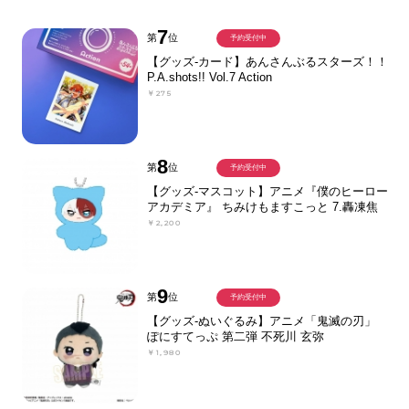
7
第
位
予約受付中
【グッズ-カード】あんさんぶるスターズ！！
P.A.shots!! Vol.7 Action
￥275
8
第
位
予約受付中
【グッズ-マスコット】アニメ『僕のヒーロー
アカデミア』 ちみけもますこっと 7.轟凍焦
￥2,200
9
第
位
予約受付中
【グッズ-ぬいぐるみ】アニメ「鬼滅の刃」
ぽにすてっぷ 第二弾 不死川 玄弥
￥1,980