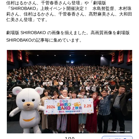
佳村はるかさん、千菅春香さんら登壇」や「劇場版
『SHIROBAKO』上映イベント開催決定！ 水島努監督、木村珠
アニメ映画一覧
実写化映画一覧
莉さん、佳村はるかさん、千菅春香さん、髙野麻美さん、大和田
仁美さん登壇」です。
今期アニメ曜日別一覧
劇場版 SHIROBAKO の画像を揃えました。高画質画像を劇場版
春アニメ
夏アニメ
SHIROBAKOの記事毎に集めています。
秋アニメ
冬アニメ
男性声優/女性声優一覧
FOLLOW US