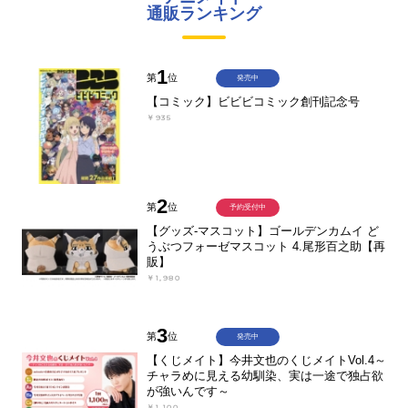
通販ランキング
1
第
位
発売中
【コミック】ビビビコミック創刊記念号
￥935
2
第
位
予約受付中
【グッズ-マスコット】ゴールデンカムイ ど
うぶつフォーゼマスコット 4.尾形百之助【再
販】
￥1,980
3
第
位
発売中
【くじメイト】今井文也のくじメイトVol.4～
チャラめに見える幼馴染、実は一途で独占欲
が強いんです～
￥1,100