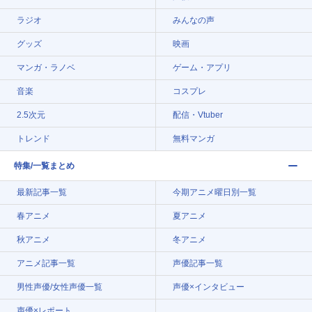
ラジオ
みんなの声
グッズ
映画
マンガ・ラノベ
ゲーム・アプリ
音楽
コスプレ
2.5次元
配信・Vtuber
トレンド
無料マンガ
特集/一覧まとめ
最新記事一覧
今期アニメ曜日別一覧
春アニメ
夏アニメ
秋アニメ
冬アニメ
アニメ記事一覧
声優記事一覧
男性声優/女性声優一覧
声優×インタビュー
声優×レポート