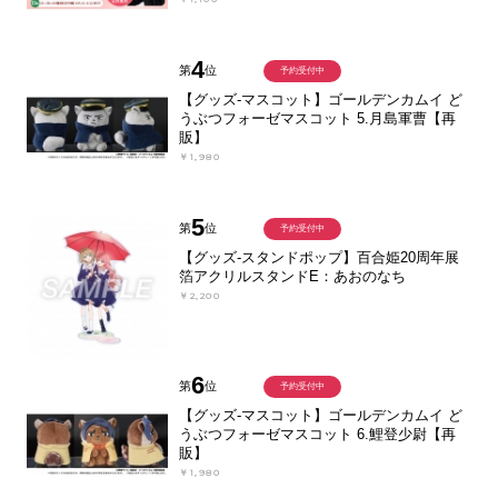
4
第
位
予約受付中
【グッズ-マスコット】ゴールデンカムイ ど
うぶつフォーゼマスコット 5.月島軍曹【再
販】
￥1,980
5
第
位
予約受付中
【グッズ-スタンドポップ】百合姫20周年展
箔アクリルスタンドE：あおのなち
￥2,200
6
第
位
予約受付中
【グッズ-マスコット】ゴールデンカムイ ど
うぶつフォーゼマスコット 6.鯉登少尉【再
販】
￥1,980