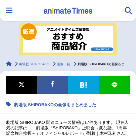
HOME
ランキング
アニメ
声優
ラジオ
みんなの声
グッズ
映画
animateTimes
劇場版 SHIROBAKO
画像一覧
劇場版 SHIROBAKOの画像をまとめました
マンガ・ラノベ
ゲーム・アプリ
音楽
コスプレ
劇場版 SHIROBAKOの画像をまとめました
2.5次元
配信・Vtuber
トレンド
無料マンガ
最新記事一覧
劇場版 SHIROBAKO 関連ニュース情報は17件あります。 現在人
気の記事は「「劇場版『SHIROBAKO』上映会～変な話、1周年
記念舞台挨拶～」オフィシャルレポートが到着｜木村珠莉さん、
アニメ記事一覧
声優記事一覧