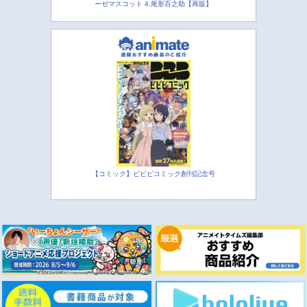
ーゼマスコット 4.尾形百之助【再販】
【コミック】ビビビコミック創刊記念号