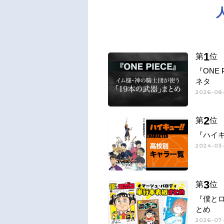
1
第
位
『ONE
ネタ
2026-08-
2
第
位
『ハイキ
2024-03-
3
第
位
『僕と
とめ
2026-07-