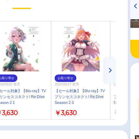
TVアニメ『戦隊大失格』
ハイキュー!! 烏野高校放送部!
radio 大直会 2nd season
お取り寄せ
お取り寄せ
お取り寄せ
22/03/22 発売
2022/05/17 発売
2022/04/19 発売
セール対象】【Blu-ray】TV
【セール対象】【Blu-ray】TV
【セール対象】【B
リンセスコネクト! Re:Dive
プリンセスコネクト! Re:Dive
プリンセスコネクト
ason 2 1
Season 2 3
Season 2 2
3,630
￥3,630
￥3,630