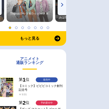
Trignalのキラキラ☆ビートＲ
森久保祥太郎×浪川大輔 つま
みは塩だけ
もっと見る
アニメイト
即取り
即取り
通販ランキング
2022/02/16 発売
2022/05/17 発売
lu-ray】TV
【主題歌】TV プリンセスコネ
【Blu-ray】TV プリンセス
! Re:Dive
クト! Re:Dive Season 2 テーマ
クト! Re:Dive Season 2 3
1
第
位
発売中
ソング「旅立ちの季節」/ペコ
リーヌ、コッコロ、キャル
【コミック】ビビビコミック創刊
￥1,430
￥12,100
記念号
(CV.M・A・O・伊藤美来・立
花理香)
￥935
2
第
位
予約受付中
【グッズ-マスコット】ゴールデ