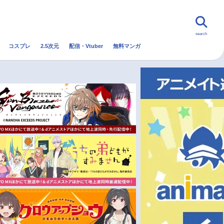
search
コスプレ
2.5次元
配信・Vtuber
無料マンガ
んなの声
グッズ
映画
・Vtuber
トレンド
無料マンガ
秋アニメ
冬アニメ