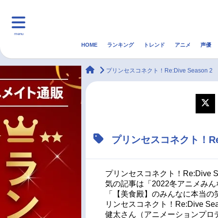
menu
HOME
ランキング
トレンド
アニメ
声優
HOME
ランキング
アニ
animateTimes
プリンセスコネクト！Re:Dive Season 2
マンガ・ラノベ
ゲーム・アプリ
音楽
最新記事一覧
プリンセスコネクト！Re:
アニメ記事一覧
声優記事一覧
プリンセスコネクト！Re:Dive 
気の記事は「2022冬アニメみ
「【美食殿】のみんなに本当の
リンセスコネクト！Re:Dive 
健太さん（アニメーションプロ