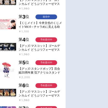
ンカムイ どうぶつフォーゼマス
コット 4.尾形百之助【再販】
￥1,980
3
第
位
発売中
【くじメイト】今井文也のくじメ
イトVol.4～チャラめに見える幼
馴染、実は一途で独占欲が強いん
￥1,100
です～
4
第
位
予約受付中
【グッズ-マスコット】ゴールデ
ンカムイ どうぶつフォーゼマス
コット 5.月島軍曹【再販】
￥1,980
5
第
位
予約受付中
【グッズ-スタンドポップ】百合
姫20周年展 箔アクリルスタンド
E：あおのなち
￥2,200
6
第
位
予約受付中
【グッズ-マスコット】ゴールデ
ンカムイ どうぶつフォーゼマス
コット 6.鯉登少尉【再販】
￥1,980