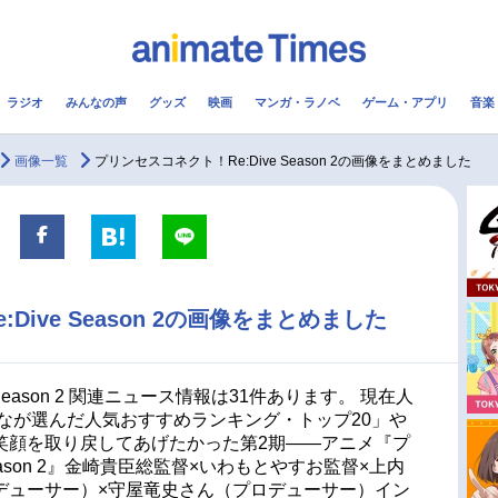
ラジオ
みんなの声
グッズ
映画
マンガ・ラノベ
ゲーム・アプリ
音楽
メ
声優
ラジオ
み
画像一覧
プリンセスコネクト！Re:Dive Season 2の画像をまとめました
コスプレ
2.5次元
配信
アニメ映画一覧
今期アニメ曜日別一覧
Dive Season 2の画像をまとめました
実写化映画一覧
春アニメ
男性声優/女性声優一覧
夏アニメ
Season 2 関連ニュース情報は31件あります。 現在人
んなが選んだ人気おすすめランキング・トップ20」や
FOLLOW US
笑顔を取り戻してあげたかった第2期――アニメ『プ
Season 2』金崎貴臣総監督×いわもとやすお監督×上内
デューサー）×守屋竜史さん（プロデューサー）イン