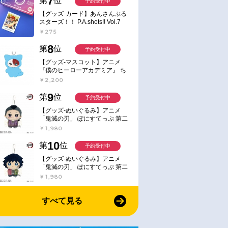
7
第
位
予約受付中
【グッズ-カード】あんさんぶる
スターズ！！ P.A.shots!! Vol.7
Action
￥275
8
第
位
予約受付中
【グッズ-マスコット】アニメ
『僕のヒーローアカデミア』 ち
みけもますこっと 7.轟凍焦
￥2,200
9
第
位
予約受付中
【グッズ-ぬいぐるみ】アニメ
「鬼滅の刃」 ぽにすてっぷ 第二
弾 不死川 玄弥
￥1,980
10
第
位
予約受付中
【グッズ-ぬいぐるみ】アニメ
「鬼滅の刃」 ぽにすてっぷ 第二
弾 冨岡 義勇
￥1,980
すべて見る