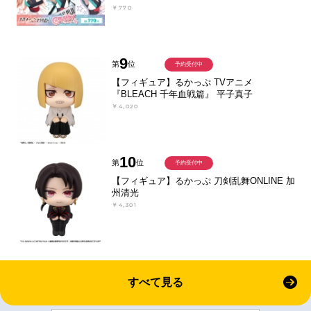
￥770
9
第
位
予約受付中
【フィギュア】るかっぷ TVアニメ
『BLEACH 千年血戦篇』 平子真子
￥4,020
10
第
位
予約受付中
【フィギュア】るかっぷ 刀剣乱舞ONLINE 加
州清光
￥4,301
すべて見る