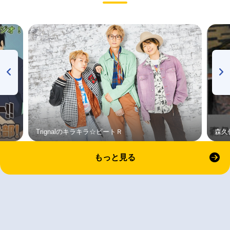
Trignalのキラキラ☆ビートＲ
森久
もっと見る