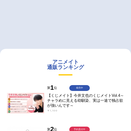
アニメイト
通販ランキング
1
第
位
発売中
【くじメイト】今井文也のくじメイトVol.4～
チャラめに見える幼馴染、実は一途で独占欲
が強いんです～
￥1,100
2
第
位
予約受付中