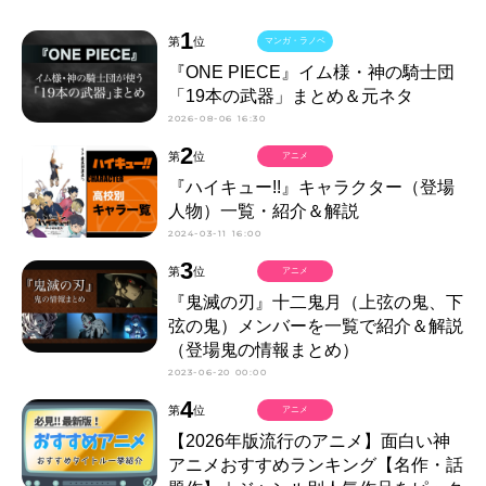
1
第
位
マンガ・ラノベ
『ONE PIECE』イム様・神の騎士団
「19本の武器」まとめ＆元ネタ
2026-08-06 16:30
2
第
位
アニメ
『ハイキュー!!』キャラクター（登場
人物）一覧・紹介＆解説
2024-03-11 16:00
3
第
位
アニメ
『鬼滅の刃』十二鬼月（上弦の鬼、下
弦の鬼）メンバーを一覧で紹介＆解説
（登場鬼の情報まとめ）
2023-06-20 00:00
4
第
位
アニメ
【2026年版流行のアニメ】面白い神
アニメおすすめランキング【名作・話