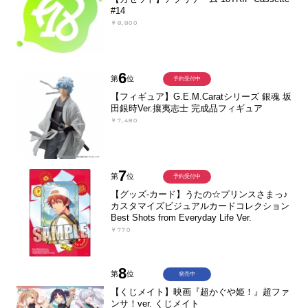
#14
￥8,800
6
第
位
予約受付中
【フィギュア】G.E.M.Caratシリーズ 銀魂 坂
田銀時Ver.攘夷志士 完成品フィギュア
￥7,480
7
第
位
予約受付中
【グッズ-カード】うたの☆プリンスさまっ♪
カスタマイズビジュアルカードコレクション
Best Shots from Everyday Life Ver.
￥770
8
第
位
発売中
【くじメイト】映画『超かぐや姫！』超ファ
ンサ！ver. くじメイト