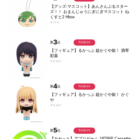
【グッズ-マスコット】あんさんぶるスター
ズ！！ おまんじゅうにぎにぎマスコット ね
くすと2 Hbox
￥770
3
第
位
予約受付中
【フィギュア】るかっぷ 超かぐや姫！ 酒寄
彩葉
￥3,927
4
第
位
予約受付中
【フィギュア】るかっぷ 超かぐや姫！ かぐ
や
￥3,927
5
第
位
予約受付中
【カセット】アプリゲーム 18TRIP Cassette