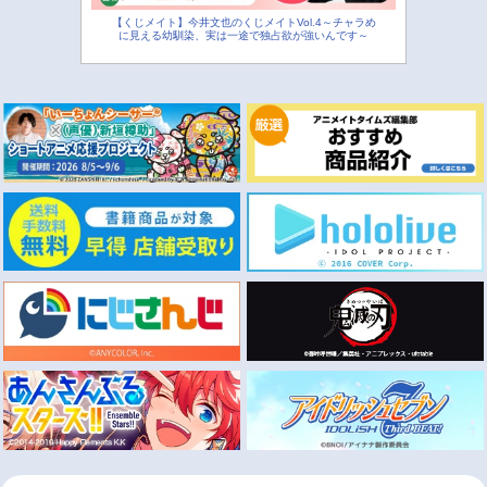
【くじメイト】今井文也のくじメイトVol.4～チャラめ
に見える幼馴染、実は一途で独占欲が強いんです～