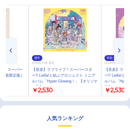
通常
即取り
2026/07/08 発売
2026/07/08 発売
ライブ！スーパー
【音楽】ラブライブ！スーパースタ
【音楽】ラブ
 3 （特装限定版）
ー!! Liella!と結ぶプロジェクト ミニア
ー!! Liell
ルバム「Hyper Glowing！」【オリジナ
ルバム「Hyper
ル盤】
盤】
￥2,530
￥2,530
人気ランキング