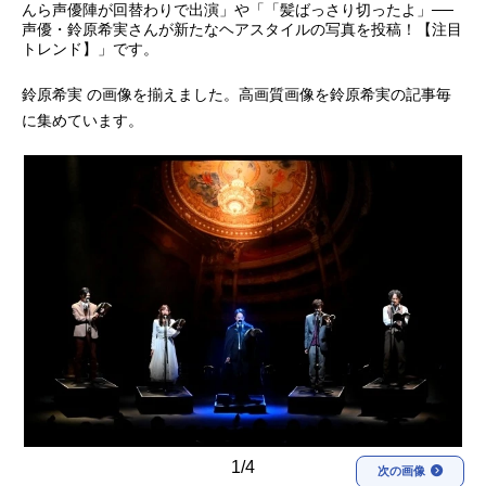
んら声優陣が回替わりで出演」や「「髪ばっさり切ったよ」──
声優・鈴原希実さんが新たなヘアスタイルの写真を投稿！【注目
アニメ映画一覧
実写化映画一覧
トレンド】」です。
今期アニメ曜日別一覧
鈴原希実 の画像を揃えました。高画質画像を鈴原希実の記事毎
に集めています。
春アニメ
夏アニメ
秋アニメ
冬アニメ
男性声優/女性声優一覧
FOLLOW US
1/4
次の画像