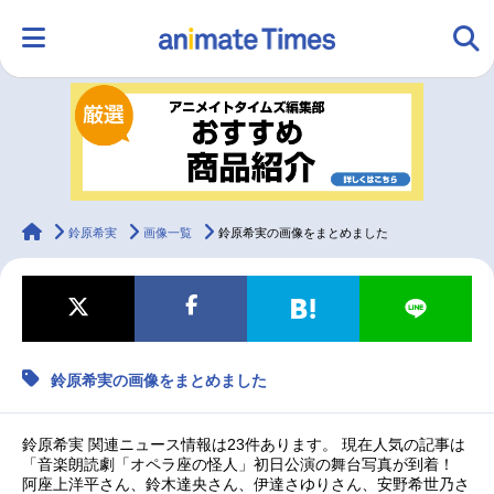
HOME
ランキング
アニメ
声優
ラジオ
みんなの声
グッズ
映画
animateTimes
鈴原希実
画像一覧
鈴原希実の画像をまとめました
マンガ・ラノベ
ゲーム・アプリ
音楽
コスプレ
鈴原希実の画像をまとめました
2.5次元
配信・Vtuber
トレンド
無料マンガ
最新記事一覧
鈴原希実 関連ニュース情報は23件あります。 現在人気の記事は
「音楽朗読劇「オペラ座の怪人」初日公演の舞台写真が到着！
阿座上洋平さん、鈴木達央さん、伊達さゆりさん、安野希世乃さ
アニメ記事一覧
声優記事一覧