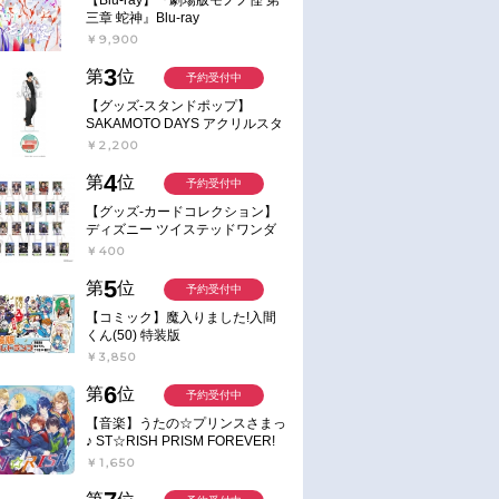
三章 蛇神』Blu-ray
￥9,900
3
第
位
予約受付中
【グッズ-スタンドポップ】
SAKAMOTO DAYS アクリルスタ
ンド～Sunny Afternoon～ 4.南雲
￥2,200
4
第
位
予約受付中
【グッズ-カードコレクション】
ディズニー ツイステッドワンダ
ーランド ランダムカードコレク
￥400
ション クラブ・ウェアver.
5
第
位
予約受付中
【コミック】魔入りました!入間
くん(50) 特装版
￥3,850
6
第
位
予約受付中
【音楽】うたの☆プリンスさまっ
♪ ST☆RISH PRISM FOREVER!
￥1,650