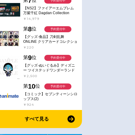
7
第
位
予約受付中
【NS2】ファイアーエムブレム
万紫千紅 Dagdan Collection
￥14,979
8
第
位
予約受付中
【グッズ-食品】刀剣乱舞
ONLINE クリアカードコレクショ
ンガム
￥220
9
第
位
予約受付中
【グッズ-ぬいぐるみ】ディズニ
お取り寄せ
お取り寄せ
ー ツイステッドワンダーランド
2016/08/10 発売
2016/07/20 発売
ミニミニぬいぐるみ(クラブ・ウ
￥2,500
 アルスラーン戦
【主題歌】TV アルスラーン戦
【主題歌】TV アルスラー
ェアver.) イデア・シュラウド
10
記 風塵乱舞
記 風塵乱舞 OP「翼」/藍井
第
位
予約受付中
alafina 通常盤
ED「blaze」/Kalafina 初回生
イル 通常盤
【コミック】セブンティーンシロ
産限定盤A
ップス(2)
￥1,527
￥1,324
￥924
すべて見る