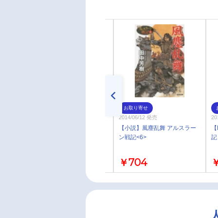
お取り寄せ
お取り寄せ
2003/08/20 発売
2014/06/12 発売
20
【小説】征馬孤影 風塵乱舞 ア
【小説】風塵乱舞 アルスラー
【
ルスラーン戦記<5・6>
ン戦記<6>
記
￥921
￥704
￥