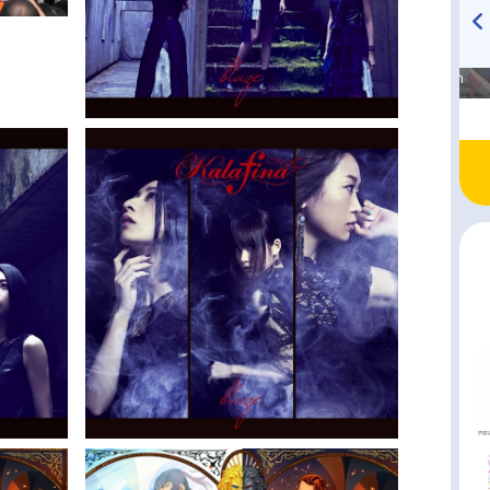
高橋美紀のおんぷの気持ち
TVアニメ『戦隊大失格』
♪ in アニメイトタイムズ
radio 大直会 2nd season