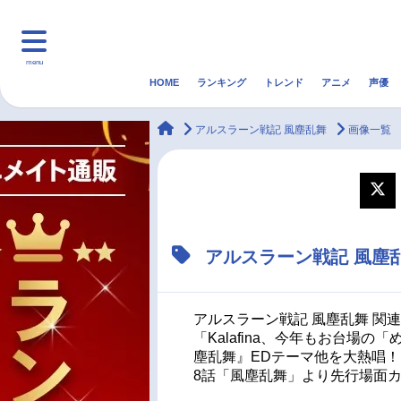
menu
HOME
ランキング
トレンド
アニメ
声優
HOME
ランキング
アニ
animateTimes
アルスラーン戦記 風塵乱舞
画像一覧
マンガ・ラノベ
ゲーム・アプリ
音楽
最新記事一覧
アルスラーン戦記 風塵
アニメ記事一覧
声優記事一覧
アルスラーン戦記 風塵乱舞 関
「Kalafina、今年もお台場
塵乱舞』EDテーマ他を大熱唱
8話「風塵乱舞」より先行場面