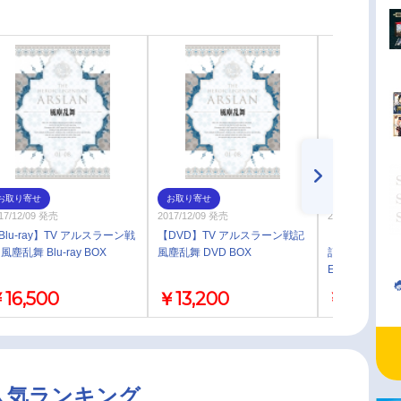
お取り寄せ
お取り寄せ
お取り寄せ
17/12/09 発売
2017/12/09 発売
2016/08/10 発売
Blu-ray】TV アルスラーン戦
【DVD】TV アルスラーン戦記
【主題歌】TV
 風塵乱舞 Blu-ray BOX
風塵乱舞 DVD BOX
記 風塵乱舞
ED「blaze」/K
16,500
￥13,200
￥1,324
人気ランキング