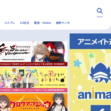
search
コスプレ
2.5次元
配信・Vtuber
無料マンガ
んなの声
グッズ
映画
・Vtuber
トレンド
無料マンガ
秋アニメ
冬アニメ