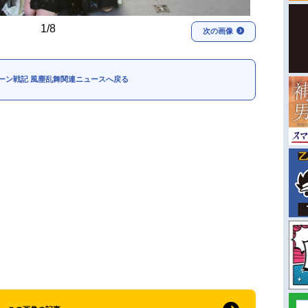
1/8
次の画像
ーン戦記 風塵乱舞関連ニュースへ戻る