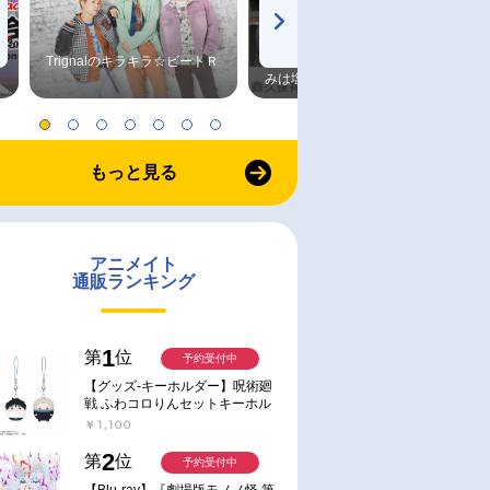
Trignalのキラキラ☆ビートＲ
森久保祥太郎×浪川大輔 つま
みは塩だけ
もっと見る
アニメイト
通販ランキング
1
第
位
予約受付中
【グッズ-キーホルダー】呪術廻
戦 ふわコロりんセットキーホル
ダー【アニメイト特典付】
￥1,100
2
第
位
予約受付中
【Blu-ray】『劇場版モノノ怪 第