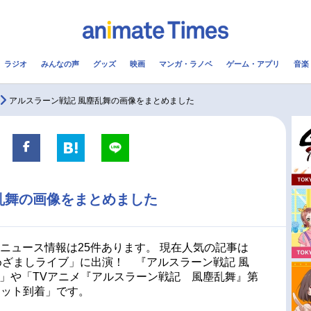
ラジオ
みんなの声
グッズ
映画
マンガ・ラノベ
ゲーム・アプリ
音楽
メ
声優
ラジオ
み
アルスラーン戦記 風塵乱舞の画像をまとめました
コスプレ
2.5次元
配信
アニメ映画一覧
今期アニメ曜日別一覧
乱舞の画像をまとめました
実写化映画一覧
春アニメ
男性声優/女性声優一覧
夏アニメ
連ニュース情報は25件あります。 現在人気の記事は
の「めざましライブ」に出演！ 『アルスラーン戦記 風
FOLLOW US
！」や「TVアニメ『アルスラーン戦記 風塵乱舞』第
カット到着」です。