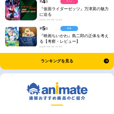
4
第
位
アニメ
『仮面ライダーゼッツ』万津莫の魅力
に迫る
2026-08-05 12:00
5
第
位
映画
『映画ちいかわ』島二郎の正体を考え
る【考察・レビュー】
2026-08-03 12:00
ランキングを見る