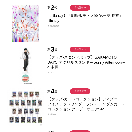
2
第
位
予約受付中
【Blu-ray】『劇場版モノノ怪 第三章 蛇神』
Blu-ray
￥9,900
3
第
位
予約受付中
【グッズ-スタンドポップ】SAKAMOTO
DAYS アクリルスタンド～Sunny Afternoon～
4.南雲
￥2,200
4
第
位
予約受付中
【グッズ-カードコレクション】ディズニー
ツイステッドワンダーランド ランダムカード
コレクション クラブ・ウェアver.
￥400