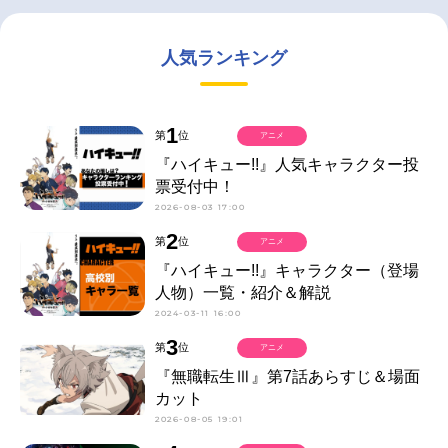
人気ランキング
1
第
位
アニメ
『ハイキュー!!』人気キャラクター投
票受付中！
2026-08-03 17:00
2
第
位
アニメ
『ハイキュー!!』キャラクター（登場
人物）一覧・紹介＆解説
2024-03-11 16:00
3
第
位
アニメ
『無職転生Ⅲ』第7話あらすじ＆場面
カット
2026-08-05 19:01