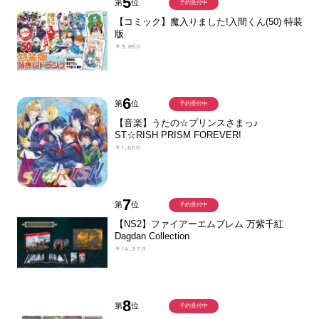
5
第
位
予約受付中
【コミック】魔入りました!入間くん(50) 特装
版
￥3,850
6
第
位
予約受付中
【音楽】うたの☆プリンスさまっ♪
ST☆RISH PRISM FOREVER!
￥1,650
7
第
位
予約受付中
【NS2】ファイアーエムブレム 万紫千紅
Dagdan Collection
￥14,979
8
第
位
予約受付中