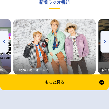
新着ラジオ番組
on
Trignalのキラキラ☆ビートＲ
森久
もっと見る