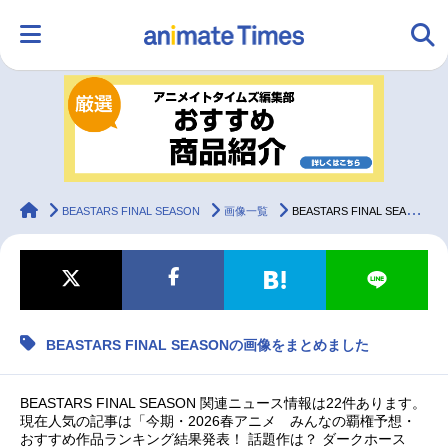
HOME
ランキング
アニメ
声優
ラジオ
みんなの声
グッズ
映画
animateTimes
BEASTARS FINAL SEASON
画像一覧
BEASTARS FINAL SEASONの画像をまとめました
マンガ・ラノベ
ゲーム・アプリ
音楽
コスプレ
BEASTARS FINAL SEASONの画像をまとめました
2.5次元
配信・Vtuber
トレンド
無料マンガ
最新記事一覧
BEASTARS FINAL SEASON 関連ニュース情報は22件あります。
現在人気の記事は「今期・2026春アニメ みんなの覇権予想・
おすすめ作品ランキング結果発表！ 話題作は？ ダークホース
アニメ記事一覧
声優記事一覧