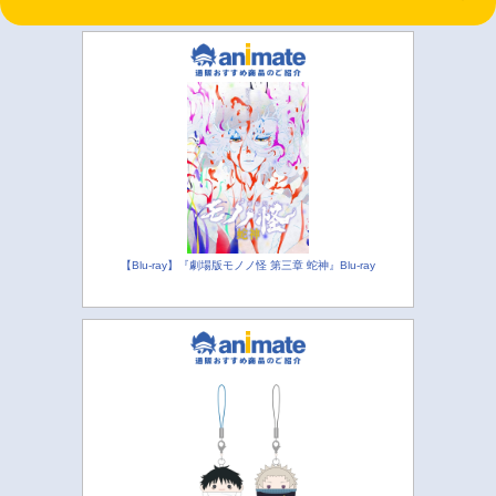
【Blu-ray】『劇場版モノノ怪 第三章 蛇神』Blu-ray