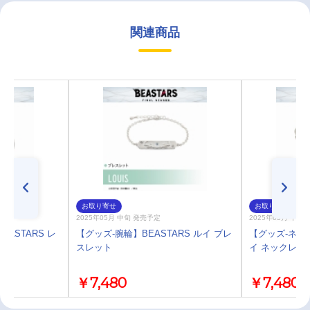
関連商品
お取り寄せ
お取り寄せ
2025年05月 中旬 発売予定
2025年05月 中旬
ASTARS レ
【グッズ-腕輪】BEASTARS ルイ ブレ
【グッズ-ネック
スレット
イ ネックレス
￥7,480
￥7,480