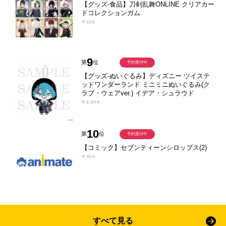
【グッズ-食品】刀剣乱舞ONLINE クリアカー
ドコレクションガム
￥220
9
第
位
予約受付中
【グッズ-ぬいぐるみ】ディズニー ツイステ
ッドワンダーランド ミニミニぬいぐるみ(ク
ラブ・ウェアver.) イデア・シュラウド
￥2,500
10
第
位
予約受付中
【コミック】セブンティーンシロップス(2)
￥924
すべて見る