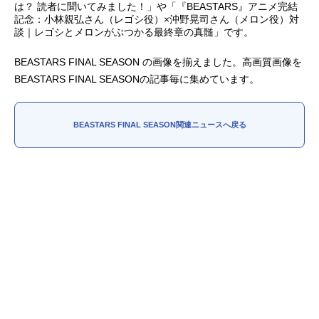
は？ 読者に聞いてみました！」や「『BEASTARS』アニメ完結
記念：小林親弘さん（レゴシ役）×沖野晃司さん（メロン役）対
アニメ映画一覧
実写化映画一覧
談｜レゴシとメロンがぶつかる最終章の真髄」です。
今期アニメ曜日別一覧
BEASTARS FINAL SEASON の画像を揃えました。高画質画像を
BEASTARS FINAL SEASONの記事毎に集めています。
春アニメ
夏アニメ
秋アニメ
冬アニメ
BEASTARS FINAL SEASON関連ニュースへ戻る
男性声優/女性声優一覧
FOLLOW US